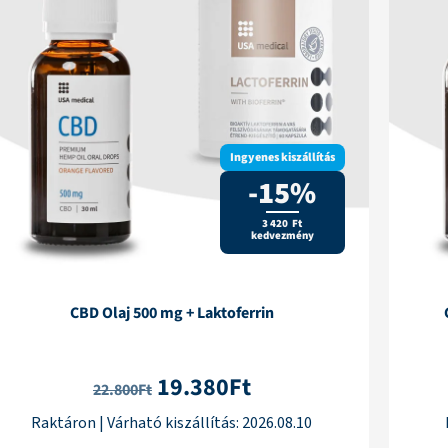
Ingyenes kiszállítás
-15%
3 420 Ft
kedvezmény
CBD Olaj 500 mg + Laktoferrin
19.380
Ft
22.800
Ft
Raktáron
|
Várható kiszállítás:
2026.08.10