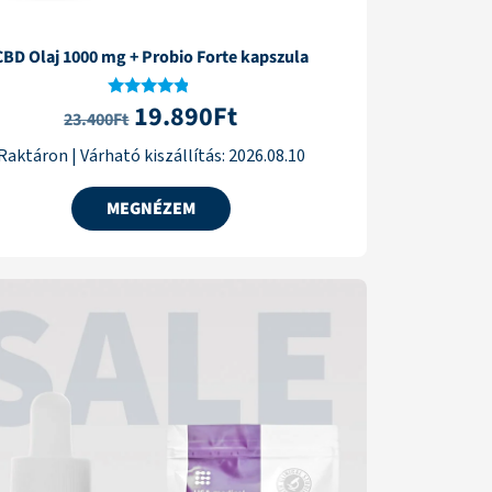
CBD Olaj 1000 mg + Probio Forte kapszula
19.890
Ft
Értékelés:
23.400
Ft
4.67
/ 5
Raktáron
|
Várható kiszállítás:
2026.08.10
MEGNÉZEM