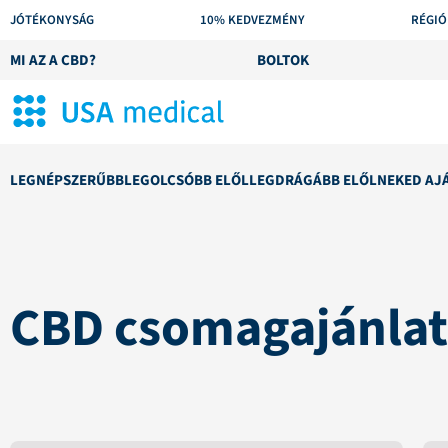
JÓTÉKONYSÁG
10% KEDVEZMÉNY
RÉGIÓ
MI AZ A CBD?
BOLTOK
LEGNÉPSZERŰBB
LEGOLCSÓBB ELŐL
LEGDRÁGÁBB ELŐL
NEKED AJ
CBD csomagajánla