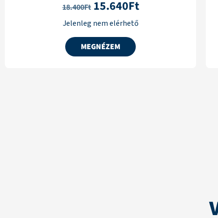
15.640
Ft
18.400
Ft
Jelenleg nem elérhető
MEGNÉZEM