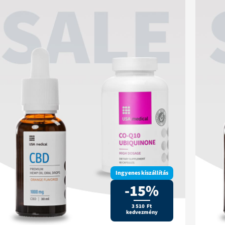
Ingyenes kiszállítás
-15%
3 510 Ft
kedvezmény