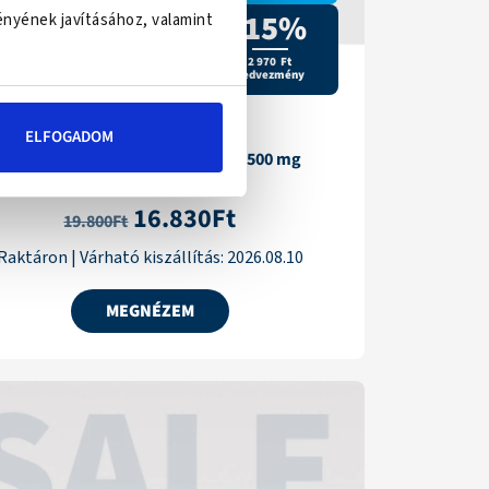
-15%
ényének javításához, valamint
2 970 Ft
kedvezmény
ELFOGADOM
CBD Olaj 500 mg + CBD balzsam 1500 mg
16.830
Ft
Értékelés:
19.800
Ft
5.00
/ 5
Raktáron
|
Várható kiszállítás:
2026.08.10
MEGNÉZEM