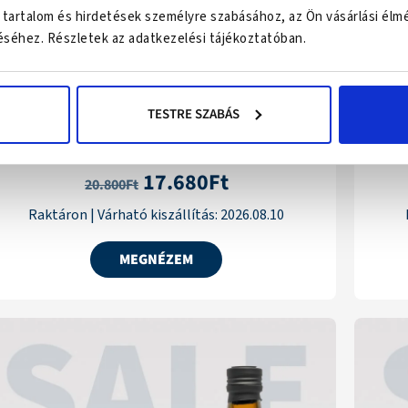
-15%
 tartalom és hirdetések személyre szabásához, az Ön vásárlási élm
séhez. Részletek az adatkezelési tájékoztatóban.
3 120 Ft
kedvezmény
TESTRE SZABÁS
CBD Olaj 500 mg + ChondrActiv® csirke kollagén
17.680
Ft
Értékelés:
20.800
Ft
5.00
/ 5
Raktáron
|
Várható kiszállítás:
2026.08.10
MEGNÉZEM