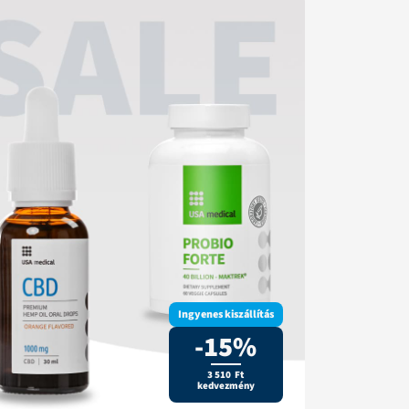
Ingyenes kiszállítás
-15%
3 510 Ft
kedvezmény