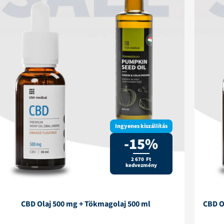
Ingyenes kiszállítás
-15%
2 670 Ft
kedvezmény
CBD Olaj 500 mg + Tökmagolaj 500 ml
CBD O