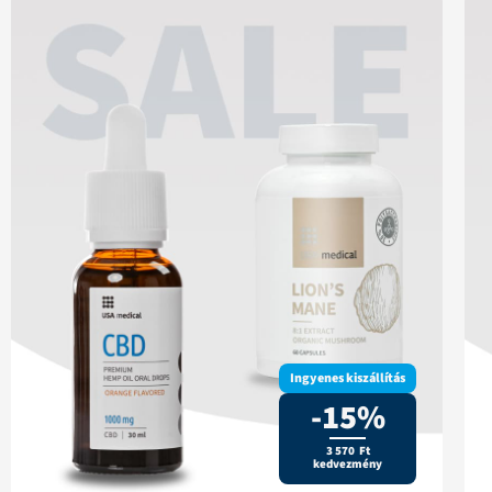
Ingyenes kiszállítás
-15%
3 570 Ft
kedvezmény