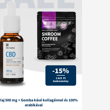
-15%
2 625 Ft
kedvezmény
laj 500 mg + Gomba kávé kollagénnel és 100%
arabikával