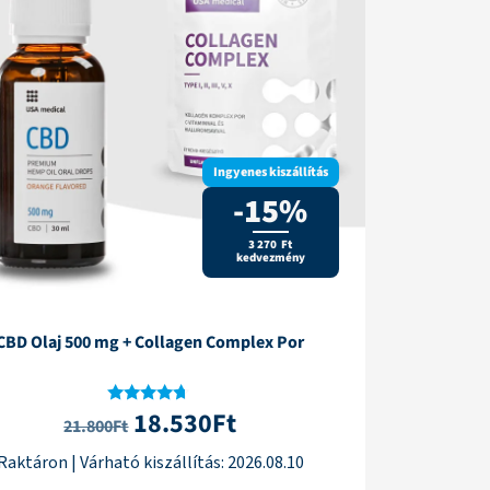
Ingyenes kiszállítás
-15%
3 270 Ft
kedvezmény
CBD Olaj 500 mg + Collagen Complex Por
18.530
Ft
Értékelés:
21.800
Ft
4.50
/ 5
Raktáron
|
Várható kiszállítás:
2026.08.10