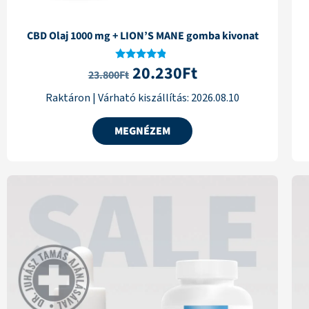
CBD Olaj 1000 mg + LION’S MANE gomba kivonat
20.230
Ft
Értékelés:
23.800
Ft
4.60
/ 5
Raktáron
|
Várható kiszállítás:
2026.08.10
MEGNÉZEM