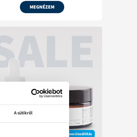
MEGNÉZEM
A sütikről
Ingyenes kiszállítás