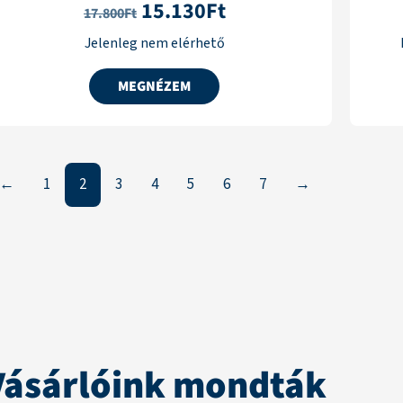
15.130
Ft
17.800
Ft
Jelenleg nem elérhető
MEGNÉZEM
←
1
2
3
4
5
6
7
→
Vásárlóink mondták