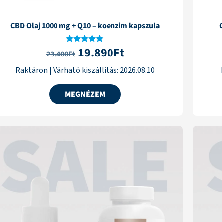
CBD Olaj 1000 mg + Q10 – koenzim kapszula
19.890
Ft
Értékelés:
23.400
Ft
5.00
/ 5
Raktáron
|
Várható kiszállítás:
2026.08.10
MEGNÉZEM