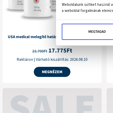
-25%
Weboldalunk sütiket használ a
a weboldal forgalmának elemzé
5 925 Ft
kedvezmény
MEGTAGAD
USA medical melegítő hatású gél 150 mg CBD | 3 db
17.775
Ft
23.700
Ft
Raktáron
|
Várható kiszállítás:
2026.08.10
MEGNÉZEM