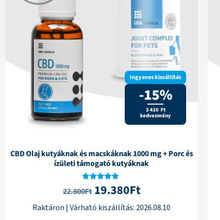
Ingyenes kiszállítás
-15%
3 420 Ft
kedvezmény
CBD Olaj kutyáknak és macskáknak 1000 mg + Porc és
ízületi támogató kutyáknak
19.380
Ft
Értékelés:
22.800
Ft
5.00
/ 5
Raktáron
|
Várható kiszállítás:
2026.08.10