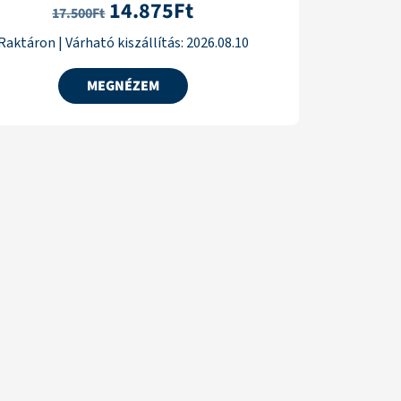
14.875
Ft
17.500
Ft
Raktáron
|
Várható kiszállítás:
2026.08.10
MEGNÉZEM