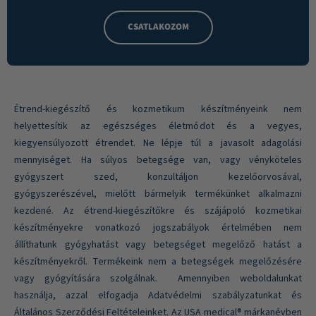
CSATLAKOZOM
Étrend-kiegészítő és kozmetikum készítményeink nem
helyettesítik az egészséges életmódot és a vegyes,
kiegyensúlyozott étrendet. Ne lépje túl a javasolt adagolási
mennyiséget. Ha súlyos betegsége van, vagy vényköteles
gyógyszert szed, konzultáljon kezelőorvosával,
gyógyszerészével, mielőtt bármelyik termékünket alkalmazni
kezdené. Az étrend-kiegészítőkre és szájápoló kozmetikai
készítményekre vonatkozó jogszabályok értelmében nem
állíthatunk gyógyhatást vagy betegséget megelőző hatást a
készítményekről. Termékeink nem a betegségek megelőzésére
vagy gyógyítására szolgálnak. Amennyiben weboldalunkat
használja, azzal elfogadja Adatvédelmi szabályzatunkat és
Általános Szerződési Feltételeinket. Az USA medical® márkanévben