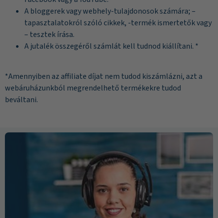
A bloggerek vagy webhely-tulajdonosok számára; –
tapasztalatokról szóló cikkek, -termék ismertetők vagy
– tesztek írása.
A jutalék összegéről számlát kell tudnod kiállítani. *
*Amennyiben az affiliate díjat nem tudod kiszámlázni, azt a
webáruházunkból megrendelhető termékekre tudod
beváltani.