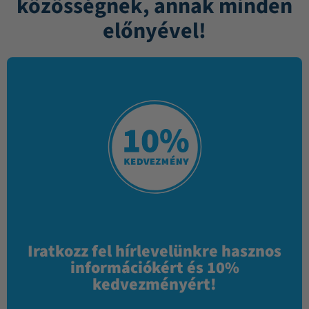
közösségnek, annak minden
előnyével!
Iratkozz fel hírlevelünkre hasznos
információkért és 10%
kedvezményért!