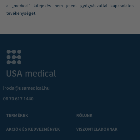
a „medical” kifejezés nem jelent gyógyászattal kapcsolatos
tevékenységet.
iroda@usamedical.hu
06 70 617 1440
TERMÉKEK
RÓLUNK
AKCIÓK ÉS KEDVEZMÉNYEK
VISZONTELADÓKNAK