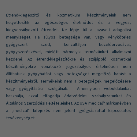
Étrend-kiegészítő és kozmetikum készítményeink nem
helyettesítik az egészséges életmódot és a vegyes,
kiegyensúlyozott étrendet. Ne lépje túl a javasolt adagolási
mennyiséget. Ha súlyos betegsége van, vagy vényköteles
gyógyszert szed, konzultáljon kezelőorvosával,
gyógyszerészével, mielőtt bármelyik termékünket alkalmazni
kezdené. Az étrend-kiegészítőkre és szájápoló kozmetikai
készítményekre vonatkozó jogszabályok értelmében nem
állíthatunk gyógyhatást vagy betegséget megelőző hatást a
készítményekről. Termékeink nem a betegségek megelőzésére
vagy gyógyítására szolgálnak. Amennyiben weboldalunkat
használja, azzal elfogadja Adatvédelmi szabályzatunkat és
Általános Szerződési Feltételeinket. Az USA medical® márkanévben
a „medical” kifejezés nem jelent gyógyászattal kapcsolatos
tevékenységet.