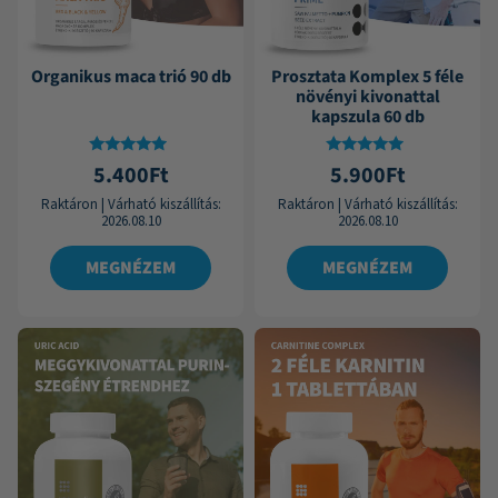
Organikus maca trió 90 db
Prosztata Komplex 5 féle
növényi kivonattal
kapszula 60 db
Értékelés:
Értékelés:
5.400
Ft
5.900
Ft
4.69
4.71
/ 5
/ 5
Raktáron
|
Várható kiszállítás:
Raktáron
|
Várható kiszállítás:
2026.08.10
2026.08.10
MEGNÉZEM
MEGNÉZEM