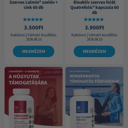
Szerves Lalmin® szelén +
Bioaktív szerves folát
cink 60 db
Quatrefolic® kapszula 60
db
Értékelés:
Értékelés:
3.500
Ft
3.900
Ft
4.83
4.60
/ 5
/ 5
Raktáron
|
Várható kiszállítás:
Raktáron
|
Várható kiszállítás:
2026.08.10
2026.08.10
MEGNÉZEM
MEGNÉZEM