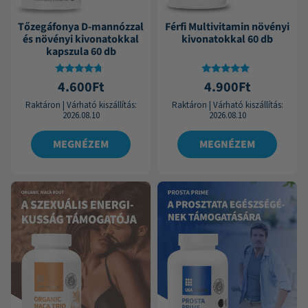
Tőzegáfonya D-mannózzal
Férfi Multivitamin növényi
és növényi kivonatokkal
kivonatokkal 60 db
kapszula 60 db
Értékelés:
Értékelés:
4.600
Ft
4.900
Ft
4.50
4.86
/ 5
/ 5
Raktáron
|
Várható kiszállítás:
Raktáron
|
Várható kiszállítás:
2026.08.10
2026.08.10
MEGNÉZEM
MEGNÉZEM