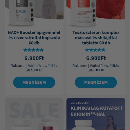
NAD+ Booster apigeninnel
Tesztoszteron komplex
és rezveratrollal kapszula
macaval és shilajittal
60 db
tabletta 60 db
Értékelés:
Értékelés:
6.900
Ft
6.900
Ft
4.85
4.58
/ 5
/ 5
Raktáron
|
Várható kiszállítás:
Raktáron
|
Várható kiszállítás:
2026.08.10
2026.08.10
MEGNÉZEM
MEGNÉZEM