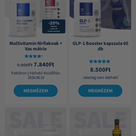
-20%
1 960 Ft
kedvezmény
Multivitamin férfiaknak +
GLP-1 Booster kapszula 60
Vas mátrix
db
Értékelés:
7.840
Ft
Ft
9.800
4.00
Értékelés:
8.500
Ft
/ 5
4.60
Raktáron
|
Várható kiszállítás:
/ 5
2026.08.10
Jelenleg nem elérhető
MEGNÉZEM
MEGNÉZEM