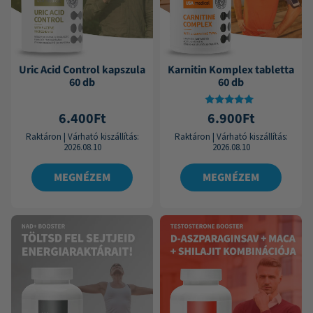
Uric Acid Control kapszula
Karnitin Komplex tabletta
60 db
60 db
Értékelés:
6.400
Ft
6.900
Ft
5.00
/ 5
Raktáron
|
Várható kiszállítás:
Raktáron
|
Várható kiszállítás:
2026.08.10
2026.08.10
MEGNÉZEM
MEGNÉZEM