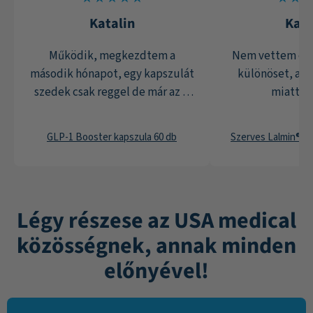
Katalin
Kata
Működik, megkezdtem a
Nem vettem és
második hónapot, egy kapszulát
különöset, a p
szedek csak reggel de már az 5.
miatt s
kilónál tartok.
GLP-1 Booster kapszula 60 db
Szerves Lalmin® sz
Légy részese az USA medical
közösségnek, annak minden
előnyével!