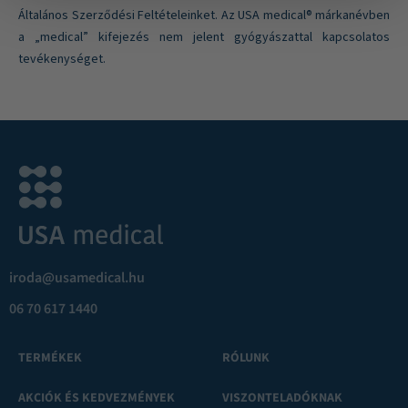
Általános Szerződési Feltételeinket. Az USA medical® márkanévben
a „medical” kifejezés nem jelent gyógyászattal kapcsolatos
tevékenységet.
iroda@usamedical.hu
06 70 617 1440
TERMÉKEK
RÓLUNK
AKCIÓK ÉS KEDVEZMÉNYEK
VISZONTELADÓKNAK