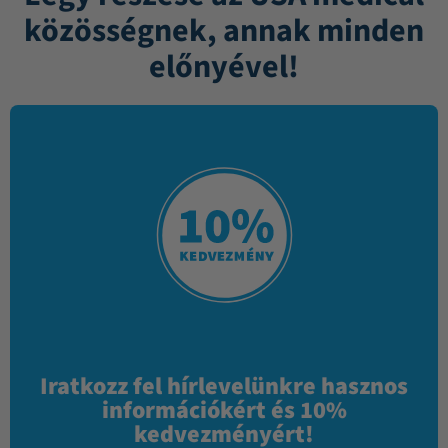
közösségnek, annak minden
előnyével!
Iratkozz fel hírlevelünkre hasznos
információkért és 10%
kedvezményért!