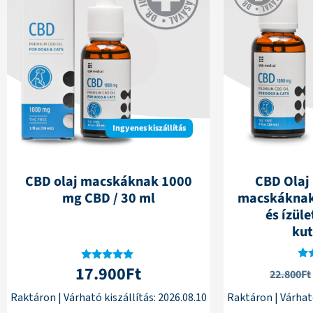
Ingyenes kiszállítás
CBD olaj macskáknak 1000
CBD Olaj
mg CBD / 30 ml
macskáknak
és ízül
ku
17.900
Ft
Ér
Értékelés:
22.800
Ft
5.00
/ 5
Raktáron
|
Várható kiszállítás:
2026.08.10
Raktáron
|
Várható