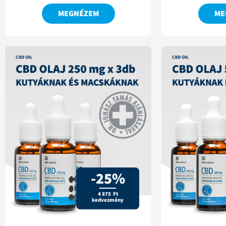
MEGNÉZEM
ME
-25%
4 875 Ft
kedvezmény