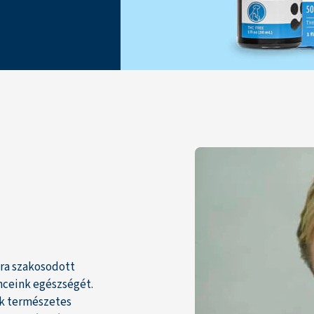
ára szakosodott
enceink egészségét.
ek természetes