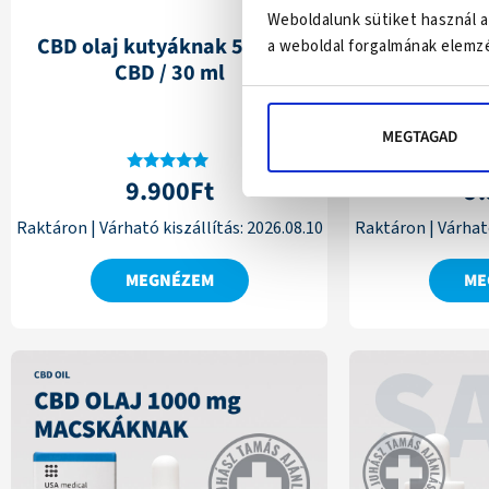
Weboldalunk sütiket használ a
CBD olaj kutyáknak 500 mg
CBD olaj 
a weboldal forgalmának elemzé
CBD / 30 ml
mg CB
MEGTAGAD
9.900
Ft
9
Értékelés:
Ér
4.90
/ 5
Raktáron
|
Várható kiszállítás:
2026.08.10
Raktáron
|
Várható
MEGNÉZEM
ME