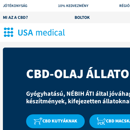
JÓTÉKONYSÁG
10% KEDVEZMÉNY
RÉGIÓ
MI AZ A CBD?
BOLTOK
CBD-OLAJ ÁLLAT
Gyógyhatású, NÉBIH ÁTI által jóváha
készítmények, kifejezetten állatoknak
CBD KUTYÁKNAK
CBD MACS