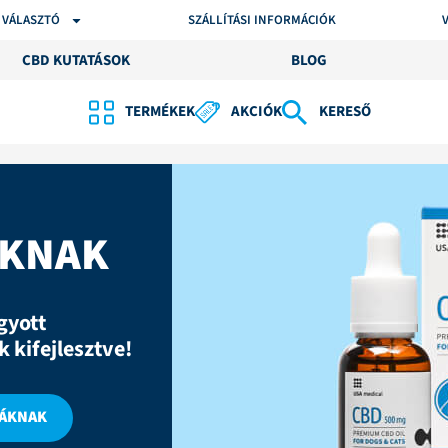
 VÁLASZTÓ
SZÁLLÍTÁSI INFORMÁCIÓK
CBD KUTATÁSOK
BLOG
TERMÉKEK
AKCIÓK
KERESŐ
OKNAK
gyott
 kifejlesztve!
KÁKNAK