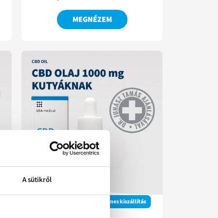
MEGNÉZEM
A sütikről
Ingyenes kiszállítás