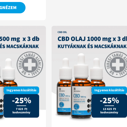
GNÉZEM
Ingyenes kiszállítás
Ingyenes kiszállítás
-25%
-25%
7 425 Ft
13 425 Ft
kedvezmény
kedvezmény