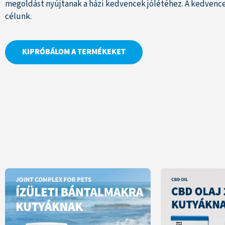
megoldást nyújtanak a házi kedvencek jólétéhez. A kedvenc
célunk.
KIPRÓBÁLOM A TERMÉKEKET