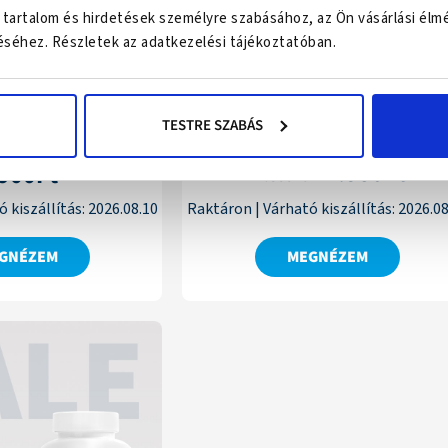
 tartalom és hirdetések személyre szabásához, az Ön vásárlási élm
macskáknak 500
CBD Olaj kutyáknak és
séhez. Részletek az adatkezelési tájékoztatóban.
D / 30 ml
macskáknak 500 mg + Porc
és ízületi támogató
kutyáknak
TESTRE SZABÁS
12.580
Ft
.900
Ft
Értékelés:
tékelés:
14.800
Ft
4.86
5.00
/ 5
/ 5
 kiszállítás:
2026.08.10
Raktáron
|
Várható kiszállítás:
2026.08
GNÉZEM
MEGNÉZEM