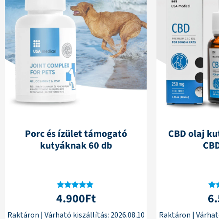
Porc és ízület támogató
CBD olaj k
kutyáknak 60 db
CBD
4.900
Ft
6
Értékelés:
Ér
4.77
/ 5
Raktáron
|
Várható kiszállítás:
2026.08.10
Raktáron
|
Várható