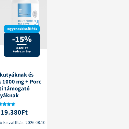
Ingyenes kiszállítás
-15%
3 420 Ft
kedvezmény
 kutyáknak és
 1000 mg + Porc
eti támogató
tyáknak
19.380
Ft
tékelés:
5.00
/ 5
 kiszállítás:
2026.08.10