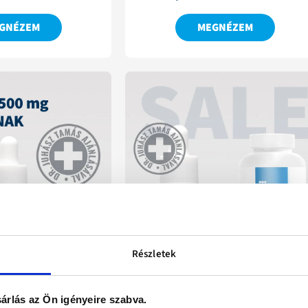
GNÉZEM
MEGNÉZEM
-15%
Részletek
2 220 Ft
kedvezmény
árlás az Ön igényeire szabva.