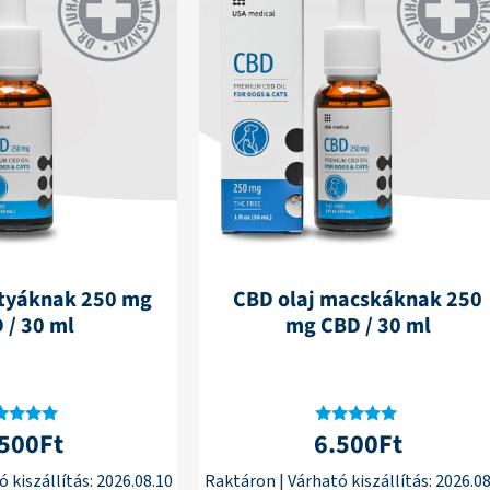
utyáknak 250 mg
CBD olaj macskáknak 250
 / 30 ml
mg CBD / 30 ml
.500
Ft
6.500
Ft
tékelés:
Értékelés:
4.95
4.76
/ 5
/ 5
 kiszállítás:
2026.08.10
Raktáron
|
Várható kiszállítás:
2026.08