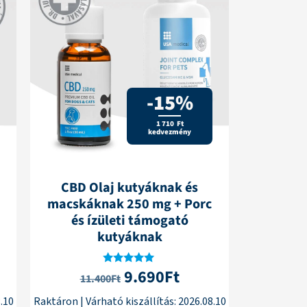
-15%
1 710 Ft
kedvezmény
CBD Olaj kutyáknak és
macskáknak 250 mg + Porc
és ízületi támogató
kutyáknak
9.690
Ft
Értékelés:
11.400
Ft
5.00
/ 5
.10
Raktáron
|
Várható kiszállítás:
2026.08.10