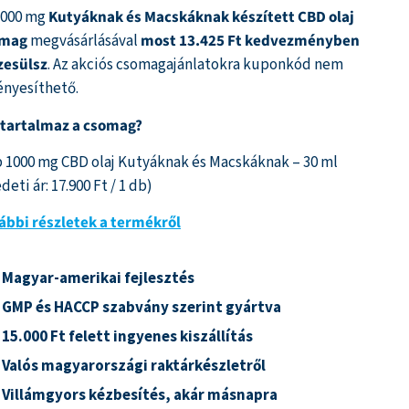
1000 mg
Kutyáknak és Macskáknak készített CBD olaj
omag
megvásárlásával
most 13.425 Ft kedvezményben
zesülsz
. Az akciós csomagajánlatokra kuponkód nem
ényesíthető.
 tartalmaz a csomag?
b 1000 mg CBD olaj Kutyáknak és Macskáknak – 30 ml
deti ár: 17.900 Ft / 1 db)
ábbi részletek a termékről
Magyar-amerikai fejlesztés
GMP és HACCP szabvány szerint gyártva
15.000 Ft felett ingyenes kiszállítás
Valós magyarországi raktárkészletről
Villámgyors kézbesítés, akár másnapra