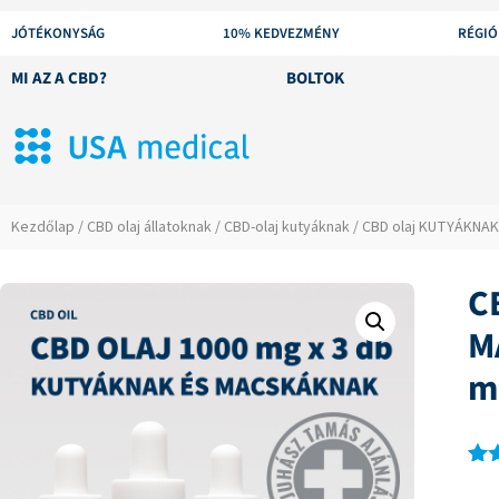
JÓTÉKONYSÁG
10% KEDVEZMÉNY
RÉGIÓ
MI AZ A CBD?
BOLTOK
Kezdőlap
/
CBD olaj állatoknak
/
CBD-olaj kutyáknak
/ CBD olaj KUTYÁKNAK
C
M
m
Ért
19
4.7