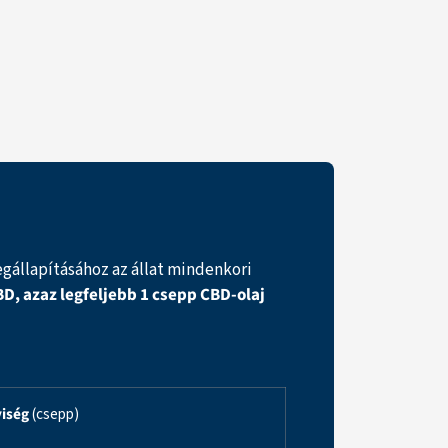
állapításához az állat mindenkori
D, azaz legfeljebb 1 csepp CBD-olaj
iség
(csepp)