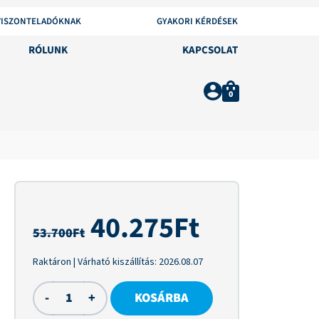
VISZONTELADÓKNAK
GYAKORI KÉRDÉSEK
RÓLUNK
KAPCSOLAT
0
40.275
Ft
53.700
Ft
Raktáron
| Várható kiszállítás:
2026.08.07
-
+
KOSÁRBA