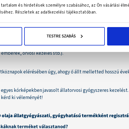
 tartalom és hirdetések személyre szabásához, az Ön vásárlási élm
 készítmény kiválóan alkalmas bármilyen fennálló állatgyógy
séhez. Részletek az adatkezelési tájékoztatóban.
i bántalmak kínozzák;
e;
TESTRE SZABÁS
ngül szervezet erősítésére);
znak szorongásos panaszokat;
 emberek, orvosi kezelés stb.).
köznapok elérésében úgy, ahogy ő állt melletted hosszú éve
 egyes kórképekben javasolt állatorvosi gyógyszeres kezelést.
n kérd ki véleményét!
olaja állatgyógyászati, gyógyhatású termékként regisztrá
cskáknak terméket választanod?