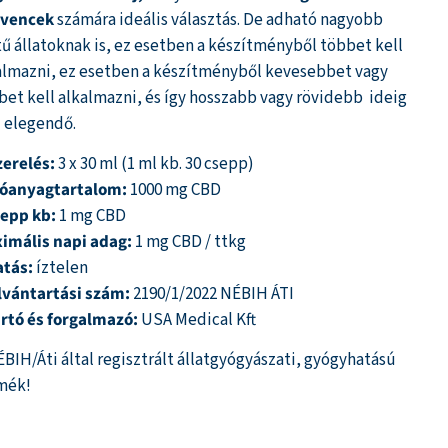
vencek
számára ideális választás. De adható nagyobb
tű állatoknak is, ez esetben a készítményből többet kell
almazni, ez esetben a készítményből kevesebbet vagy
bet kell alkalmazni, és így hosszabb vagy rövidebb ideig
z elegendő.
zerelés:
3 x 30 ml (1 ml kb. 30 csepp)
óanyagtartalom:
1000 mg CBD
sepp kb:
1 mg CBD
imális napi adag:
1 mg CBD / ttkg
atás:
íztelen
lvántartási szám:
2190/1/2022 NÉBIH ÁTI
rtó és forgalmazó:
USA Medical Kft
ÉBIH/Áti által regisztrált állatgyógyászati, gyógyhatású
mék!