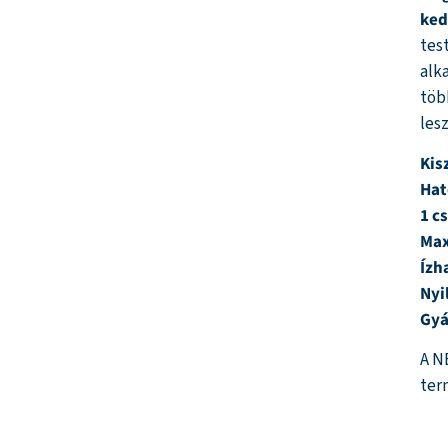
ked
tes
alk
töb
les
Kis
Hat
1 c
Max
Ízh
Nyi
Gyá
A N
ter