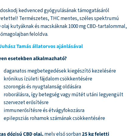
doskodj kedvenced gyógyulásának támogatásáról
ékelés
pján
retettel! Természetes, THC mentes, széles spektrumú
 olaj kutyáknak és macskáknak 1000 mg CBD-tartalommal,
lőmagolajban feloldva.
 Juhász Tamás állatorvos ajánlásával
yen esetekben alkalmazható?
daganatos megbetegedések kiegészítő kezelésére
krónikus ízületi fájdalom csökkentésére
szorongás és nyugtalanság oldására
roborálásra, így betegség vagy műtét utáni legyengült
szervezet erősítésre
immunerősítésre és étvágyfokozásra
epilepsziás rohamok számának csökkentésére
as dózisú CBD olaj,
mely első sorban
25 kg feletti