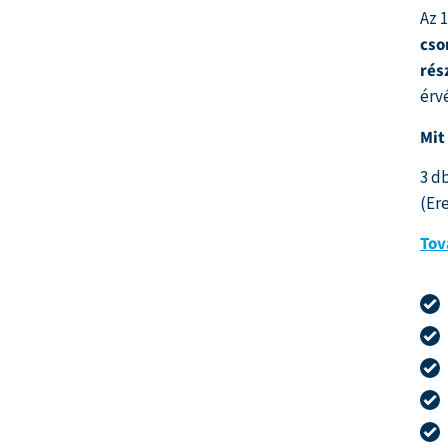
Az 
cs
rés
érv
Mit
3 d
(Ere
Tov