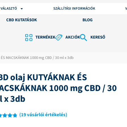
 VÁLASZTÓ
SZÁLLÍTÁSI INFORMÁCIÓK
CBD KUTATÁSOK
BLOG
TERMÉKEK
AKCIÓK
KERESŐ
 ÉS MACSKÁKNAK 1000 mg CBD / 30 ml x 3db
BD olaj KUTYÁKNAK ÉS
ACSKÁKNAK 1000 mg CBD / 30
l x 3db
(
19
vásárlói értékelés)
ékelés
4
az 5-