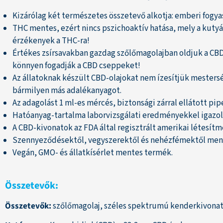
Kizárólag két természetes összetevő alkotja: emberi fogy
THC mentes, ezért nincs pszichoaktív hatása, mely a kutyá
érzékenyek a THC-ra!
Értékes zsírsavakban gazdag szőlőmagolajban oldjuk a CBD
könnyen fogadják a CBD cseppeket!
Az állatoknak készült CBD-olajokat nem ízesítjük mestersé
bármilyen más adalékanyagot.
Az adagolást 1 ml-es mércés, biztonsági zárral ellátott pipe
Hatóanyag-tartalma laborvizsgálati eredményekkel igazol
A CBD-kivonatok az FDA által regisztrált amerikai létesí
Szennyeződésektől, vegyszerektől és nehézfémektől men
Vegán, GMO- és állatkísérlet mentes termék.
Összetevők:
Összetevők:
szőlőmagolaj, széles spektrumú kenderkivona