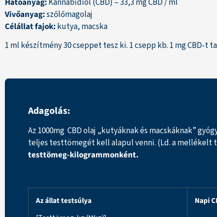
Hatóanyag:
Kannabidiol (CBD) – 33,3 mg CBD / ml
Vivőanyag:
szőlőmagolaj
Célállat fajok:
kutya, macska
1 ml készítmény 30 cseppet tesz ki. 1 csepp kb. 1 mg CBD-t t
Adagolás:
Az 1000mg CBD olaj „kutyáknak és macskáknak” gyógy
teljes testtömegét kell alapul venni. (Ld. a mellékelt 
testtömeg-kilogrammonként.
Az állat testsúlya
Napi 