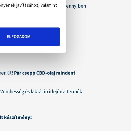
ényének javításához, valamint
ászati kezelés támogatására, amennyiben
ELFOGADOM
ken át!
Pár csepp CBD-olaj mindent
 Vemhesség és laktáció idején a termék
lt készítmény!