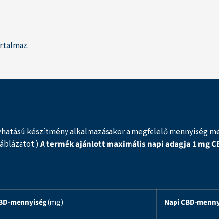
artalmaz.
hatású készítmény alkalmazásakor a megfelelő mennyiség meg
táblázatot.)
A termék ajánlott maximális napi adagja 1 mg CB
CBD-mennyiség
(mg)
Napi CBD-menny