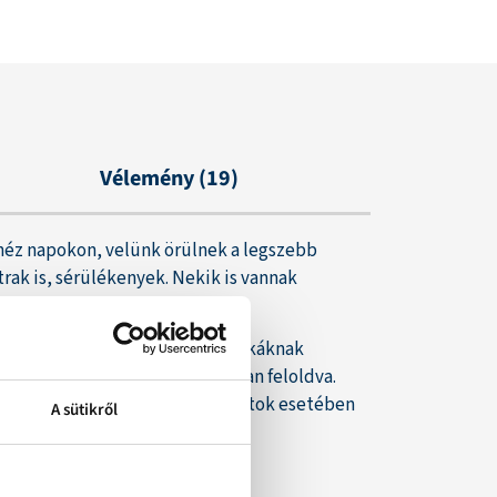
Vélemény (19)
éz napokon, velünk örülnek a legszebb
rak is, sérülékenyek. Nekik is vannak
ag-tartalmú, kutyáknak és macskáknak
D tartalommal, szőlőmagolajban feloldva.
t vagy tartósítószert, így állatok esetében
A sütikről