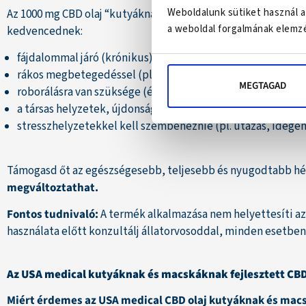
Weboldalunk sütiket használ a
Az 1000 mg CBD olaj “kutyáknak és macskáknak” gyógyhatású
a weboldal forgalmának elemzé
kedvencednek:
fájdalommal járó (krónikus) ízületi vagy más mozgásszerv
rákos megbetegedéssel (pl.: Lymphoma) kell megküzdeni
MEGTAGAD
roborálásra van szüksége (étvágytalanság ellen vagy legye
a társas helyzetek, újdonságok, a változások gyakran oko
stresszhelyzetekkel kell szembenéznie (pl. utazás, idegen
Támogasd őt az egészségesebb, teljesebb és nyugodtabb hét
megváltoztathat.
Fontos tudnivaló:
A termék alkalmazása nem helyettesíti az
használata előtt konzultálj állatorvosoddal, minden esetbe
Az USA medical kutyáknak és macskáknak fejlesztett CBD 
Miért érdemes az USA medical CBD olaj kutyáknak és ma