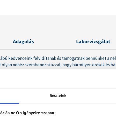
Adagolás
Laborvizsgálat
ábú kedvenceink felvidítanak és támogatnak bennünket a neh
t olyan nehéz szembenézni azzal, hogy bármilyen erősek és bát
 bizony nekünk, kétlábúaknak kell lépnünk.
ngásának oldásáról szeretettel! Válaszd az 1000 mg hatóany
les spektrumú CBD olaj kutyáknak és macskáknak
1000 mg CB
let mentes termék. Nem tartalmaz hozzáadott cukrot, színezéke
Részletek
ajéval.
E
gy csepp olaj kb. 1 mg CBD-t tartalmaz.
árlás az Ön igényeire szabva.