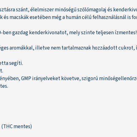
asztásra szánt, élelmiszer minőségű szőlőmagolaj és kenderkiv
k és macskák esetében még a humán célú felhasználásnál is fo
-ben gazdag kenderkivonatot, mely szinte teljesen ízmentes!
ges aromákkal, illetve nem tartalmaznak hozzáadott cukrot, í
tta segíti.
t.
tményében, GMP irányelveket követve, szigorú minőségellenőrz
tes.
t (THC mentes)