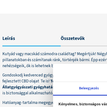
Leírás
Összetevők
Kutyád vagy macskád számodra családtag? Megértjük! Négyl
pillanatokban és számítanak ránk, történjék bármi. Épp ezér
nehézségeik, ők is lehetnek betegek és elesettek, olyankor
Gondoskodj kedvenced gyógyulásának támogatásáról és szoro
fejlesztett CBD olajat Te is!
Természetes, THC mentes, szé
Állatgyógyászati gyógyhatású termék.
GMO- és állatkísér
Beleegyezés
is biztonsággal alkalmazható.
Hatóanyag-tartalma megegyezik egy 10 ml-es 10%-os CBD ol
Kényelmes, biztonságos vás