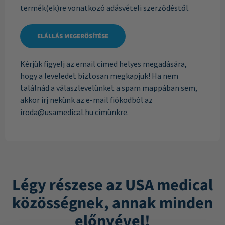
termék(ek)re vonatkozó adásvételi szerződéstől.
ELÁLLÁS MEGERŐSÍTÉSE
Kérjük figyelj az email címed helyes megadására,
hogy a leveledet biztosan megkapjuk! Ha nem
találnád a válaszlevelünket a spam mappában sem,
akkor írj nekünk az e-mail fiókodból az
iroda
@usamedical.hu
címünkre.
Légy részese az USA medical
közösségnek, annak minden
előnyével!