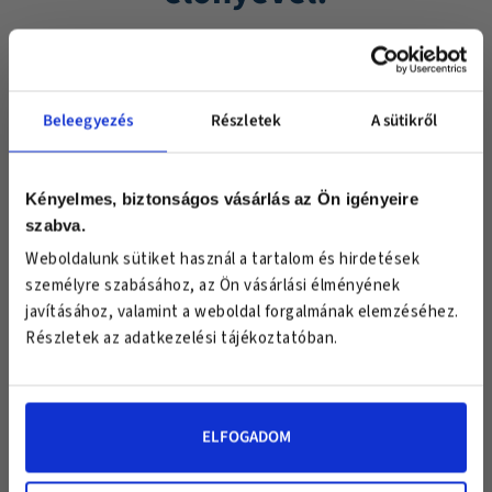
Beleegyezés
Részletek
A sütikről
Van számodra egy különleges meglepetésünk!
Csatlakozz exclusive hírlevél klubunkhoz
és válassz egy ajándékot!
Kényelmes, biztonságos vásárlás az Ön igényeire
szabva.
Keresztnév
Weboldalunk sütiket használ a tartalom és hirdetések
Email
személyre szabásához, az Ön vásárlási élményének
javításához, valamint a weboldal forgalmának elemzéséhez.
Iratkozz fel hírlevelünkre hasznos
Részletek az adatkezelési tájékoztatóban.
információkért és 10%
kedvezményért!
ELFOGADOM
EZT VÁLASZTOM
EZT VÁLASZTOM
EZT VÁLASZTOM
FELIRATKOZOM
*Az "Ezt választom" gombra kattintva elfogadod az USA medical
adatkezelési