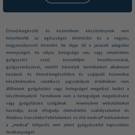
Étrend-kiegészítő és kozmetikum készítményeink nem
helyettesítik az egészséges életmódot és a vegyes,
kiegyensúlyozott étrendet. Ne lépje túl a javasolt adagolási
mennyiséget. Ha súlyos betegsége van, vagy vényköteles
gyógyszert szed, konzultáljon kezelőorvosával,
gyógyszerészével, mielőtt bármelyik termékünket alkalmazni
kezdené. Az étrend-kiegészítőkre és szájápoló kozmetikai
készítményekre vonatkozó jogszabályok értelmében nem
állíthatunk gyógyhatást vagy betegséget megelőző hatást a
készítményekről. Termékeink nem a betegségek megelőzésére
vagy gyógyítására szolgálnak. Amennyiben weboldalunkat
használja, azzal elfogadja Adatvédelmi szabályzatunkat és
Általános Szerződési Feltételeinket. Az USA medical® márkanévben
a „medical” kifejezés nem jelent gyógyászattal kapcsolatos
tevékenységet.