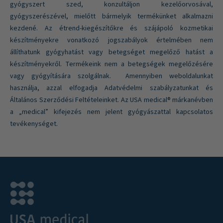
gyógyszert szed, konzultáljon kezelőorvosával,
gyógyszerészével, mielőtt bármelyik termékünket alkalmazni
kezdené. Az étrend-kiegészítőkre és szájápoló kozmetikai
készítményekre vonatkozó jogszabályok értelmében nem
állíthatunk gyógyhatást vagy betegséget megelőző hatást a
készítményekről. Termékeink nem a betegségek megelőzésére
vagy gyógyítására szolgálnak. Amennyiben weboldalunkat
használja, azzal elfogadja Adatvédelmi szabályzatunkat és
Általános Szerződési Feltételeinket. Az USA medical® márkanévben
a „medical” kifejezés nem jelent gyógyászattal kapcsolatos
tevékenységet.