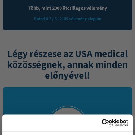
Több, mint 2000 ötcsillagos vélemény
Rated 4.7 / 5 | 2105 vélemény alapján
Légy részese az USA medical
közösségnek, annak minden
előnyével!