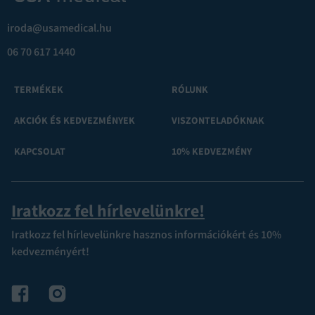
iroda@usamedical.hu
06 70 617 1440
TERMÉKEK
RÓLUNK
AKCIÓK ÉS KEDVEZMÉNYEK
VISZONTELADÓKNAK
KAPCSOLAT
10% KEDVEZMÉNY
Iratkozz fel hírlevelünkre!
Iratkozz fel hírlevelünkre hasznos információkért és 10%
kedvezményért!