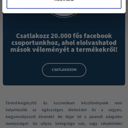
Csatlakozz 20.000 fős facebook
csoportunkhoz, ahol elolvashatod
mások véleményét a termékekről!
CSATLAKOZOM
Étrend-kiegészítő és kozmetikum készítményeink nem
helyettesítik az egészséges életmódot és a vegyes,
kiegyensúlyozott étrendet. Ne lépje túl a javasolt adagolási
mennyiséget. Ha súlyos betegsége van, vagy vényköteles