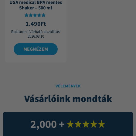
USA medical BPA mentes
Shaker – 500 ml
Értékelés:
1.490
Ft
4.67
/ 5
Raktáron
|
Várható kiszállítás:
2026.08.10
MEGNÉZEM
VÉLEMÉNYEK
Vásárlóink mondták
2,000
 +