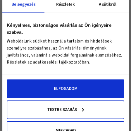
Beleegyezés
Részletek
A sütikről
Van számodra egy különleges meglepetésünk!
Csatlakozz exclusive hírlevél klubunkhoz
és válassz egy ajándékot!
Kényelmes, biztonságos vásárlás az Ön igényeire
szabva.
Keresztnév
Iratkozz fel hírlevelünkre hasznos
információkért és 10%
Weboldalunk sütiket használ a tartalom és hirdetések
Email
kedvezményért!
személyre szabásához, az Ön vásárlási élményének
javításához, valamint a weboldal forgalmának elemzéséhez.
Részletek az adatkezelési tájékoztatóban.
FELIRATKOZOM
ELFOGADOM
EZT VÁLASZTOM
EZT VÁLASZTOM
EZT VÁLASZTOM
*Az "Ezt választom" gombra kattintva elfogadod az USA medical
adatkezelési
tájékoztatását
és feliratkozol hírleveleinkre, melyekről bármikor
TESTRE SZABÁS
leiratkozhatsz. A kuponkódot a megadott email címre küldjük, a rá vonatkozó
használati feltételeket a levelünk tartalmazza.
MEGTAGAD