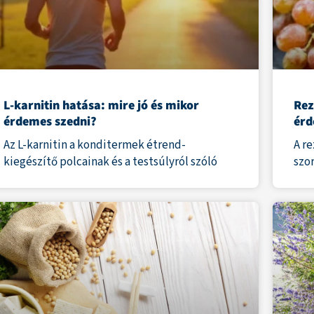
L-karnitin hatása: mire jó és mikor
Rez
érdemes szedni?
érd
Az L-karnitin a konditermek étrend-
A r
kiegészítő polcainak és a testsúlyról szóló
szo