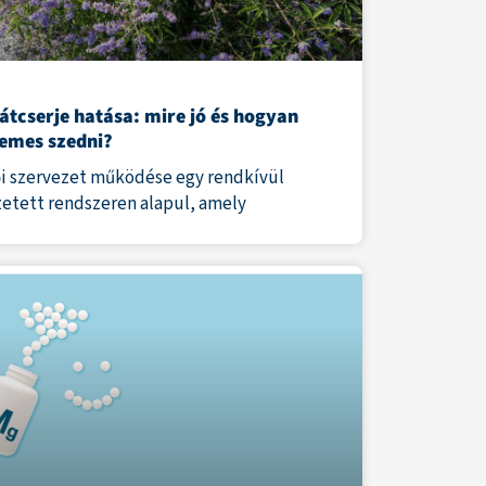
átcserje hatása: mire jó és hogyan
emes szedni?
ői szervezet működése egy rendkívül
zetett rendszeren alapul, amely