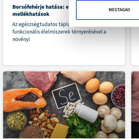
Borsófehérje hatása: előnyök, adagolás,
MEGTAGAD
mellékhatások
Az egészségtudatos táplálkozás és a
funkcionális élelmiszerek térnyerésével a
növényi