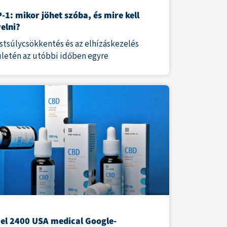
-1: mikor jöhet szóba, és mire kell
yelni?
estsúlycsökkentés és az elhízáskezelés
ületén az utóbbi időben egyre
el 2400 USA medical Google-