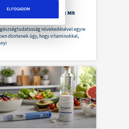
end-kiegészítők jogszerű
ELFOGADOM
galmazása Magyarországon: Mit
ent az NNGYK notifikáció?
egészségtudatosság növekedésével egyre
ben döntenek úgy, hogy vitaminokkal,
ányi