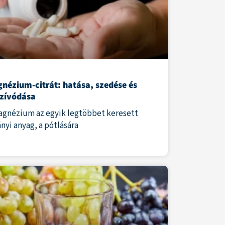
nézium-citrát: hatása, szedése és
szívódása
agnézium az egyik legtöbbet keresett
nyi anyag, a pótlására