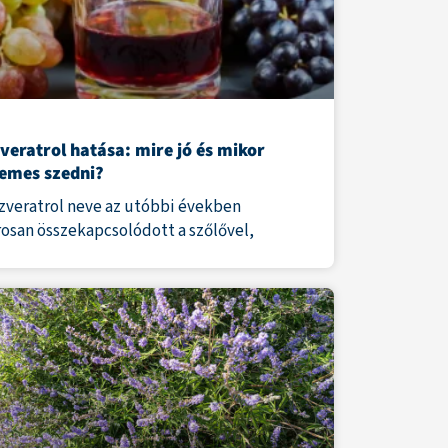
veratrol hatása: mire jó és mikor
emes szedni?
ezveratrol neve az utóbbi években
rosan összekapcsolódott a szőlővel,