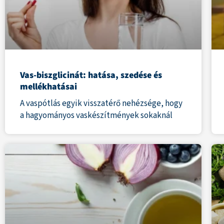
Vas-biszglicinát: hatása, szedése és
mellékhatásai
A vaspótlás egyik visszatérő nehézsége, hogy
a hagyományos vaskészítmények sokaknál