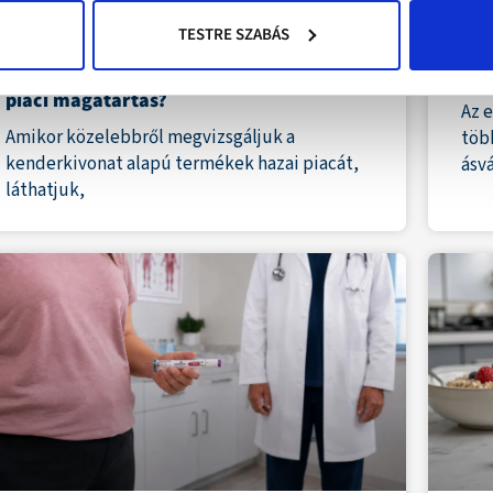
CBD olajok és CBD kozmetikumok legális
Étr
TESTRE SZABÁS
forgalmazása Magyarországon: Hogyan
for
teremt tiszta viszonyokat a jogkövető
jel
piaci magatartás?
Az 
Amikor közelebbről megvizsgáljuk a
töb
kenderkivonat alapú termékek hazai piacát,
ásv
láthatjuk,