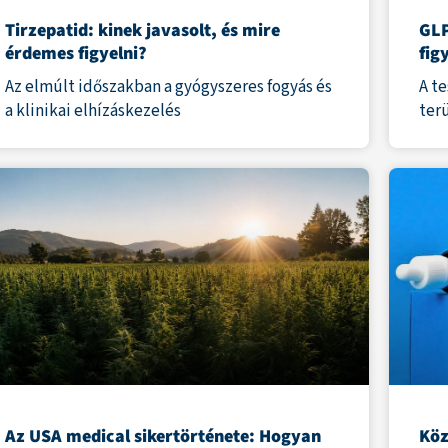
Tirzepatid: kinek javasolt, és mire
GLP
érdemes figyelni?
fig
Az elmúlt időszakban a gyógyszeres fogyás és
A t
a klinikai elhízáskezelés
ter
Az USA medical sikertörténete: Hogyan
Köz