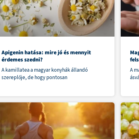
Apigenin hatása: mire jó és mennyit
Mag
érdemes szedni?
fel
A kamillatea a magyar konyhák állandó
A m
szereplője, de hogy pontosan
ásvá