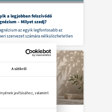
yik a legjobban felszívódó
nézium – Milyet szedj?
agnézium az egyik legfontosabb az
eri szervezet számára nélkülözhetetlen
A sütikről
ényének javításához, valamint