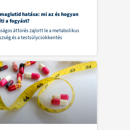
maglutid hatása: mi az és hogyan
íti a fogyást?
ságos áttörés zajlott le a metabolikus
szség és a testsúlycsökkentés