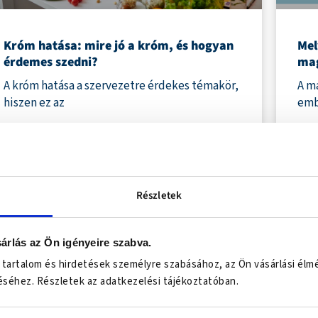
Króm hatása: mire jó a króm, és hogyan
Mel
érdemes szedni?
mag
A króm hatása a szervezetre érdekes témakör,
A m
hiszen ez az
emb
Részletek
árlás az Ön igényeire szabva.
 tartalom és hirdetések személyre szabásához, az Ön vásárlási élm
séhez. Részletek az adatkezelési tájékoztatóban.