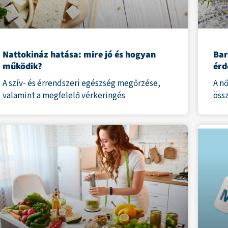
Nattokináz hatása: mire jó és hogyan
Bar
működik?
érd
A szív- és érrendszeri egészség megőrzése,
A n
valamint a megfelelő vérkeringés
öss