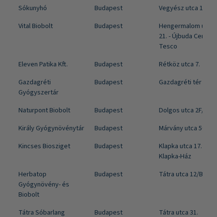
Sókunyhó
Budapest
Vegyész utca 1/5.
Vital Biobolt
Budapest
Hengermalom út 19
21. - Újbuda Center
Tesco
Eleven Patika Kft.
Budapest
Rétköz utca 7.
Gazdagréti
Budapest
Gazdagréti tér 6.
Gyógyszertár
Naturpont Biobolt
Budapest
Dolgos utca 2F/2
Király Gyógynövénytár
Budapest
Márvány utca 50.
Kincses Biosziget
Budapest
Klapka utca 17. -
Klapka-Ház
Herbatop
Budapest
Tátra utca 12/B.
Gyógynövény- és
Biobolt
Tátra Sóbarlang
Budapest
Tátra utca 31.