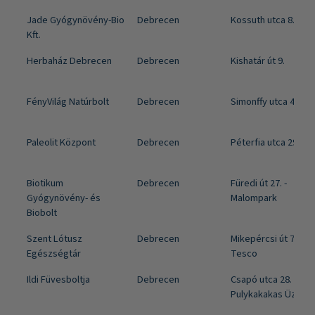
Jade Gyógynövény-Bio
Debrecen
Kossuth utca 8.
Kft.
Herbaház Debrecen
Debrecen
Kishatár út 9.
FényVilág Natúrbolt
Debrecen
Simonffy utca 4-6.
Paleolit Központ
Debrecen
Péterfia utca 29.
Biotikum
Debrecen
Füredi út 27. -
Gyógynövény- és
Malompark
Biobolt
Szent Lótusz
Debrecen
Mikepércsi út 73/A -
Egészségtár
Tesco
Ildi Füvesboltja
Debrecen
Csapó utca 28. -
Pulykakakas Üzleth