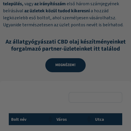
település,
vagy
az irányítószám
első három számjegyének
beírásával
az üzletek közül tudod kikeresni
a hozzád
legközelebb eső boltot, ahol személyesen vásárolhatsz.
Ugyanide természetesen az üzlet pontos nevét is beírhatod.
Az állatgyógyászati CBD olaj készítményeinket
forgalmazó partner-üzleteinket itt találod
MEGNÉZEM!
Bolt név
Város
Utca