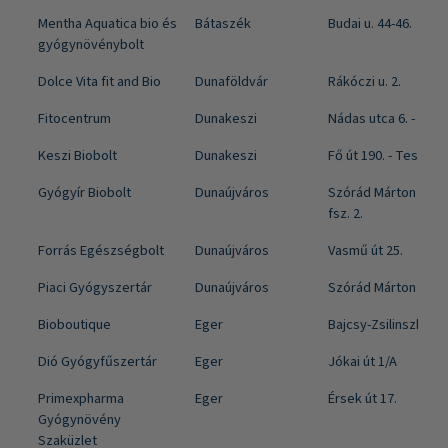
Mentha Aquatica bio és
Bátaszék
Budai u. 44-46.
gyógynövénybolt
Dolce Vita fit and Bio
Dunaföldvár
Rákóczi u. 2.
Fitocentrum
Dunakeszi
Nádas utca 6. - Auc
Keszi Biobolt
Dunakeszi
Fő út 190. - Tesco
Gyógyír Biobolt
Dunaújváros
Szórád Márton út 28
fsz. 2.
Forrás Egészségbolt
Dunaújváros
Vasmű út 25.
Piaci Gyógyszertár
Dunaújváros
Szórád Márton út 6/
Bioboutique
Eger
Bajcsy-Zsilinszky u.
Dió Gyógyfűszertár
Eger
Jókai út 1/A
Primexpharma
Eger
Érsek út 17.
Gyógynövény
Szaküzlet