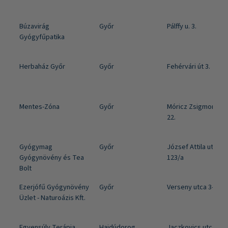
Búzavirág
Győr
Pálffy u. 3.
Gyógyfűpatika
Herbaház Győr
Győr
Fehérvári út 3.
Mentes-Zóna
Győr
Móricz Zsigmond Rk
22.
Gyógymag
Győr
József Attila utca
Gyógynövény és Tea
123/a
Bolt
Ezerjófű Gyógynövény
Győr
Verseny utca 3-5.
Üzlet - Naturoázis Kft.
Egyensúly Terápia
Hajdúdorog
Jaczkovics utca 17.