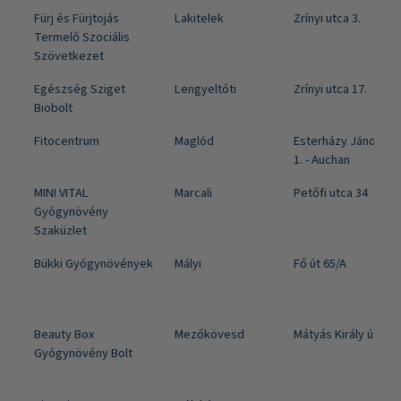
Fürj és Fürjtojás
Lakitelek
Zrínyi utca 3.
Termelő Szociális
Szövetkezet
Egészség Sziget
Lengyeltóti
Zrínyi utca 17.
Biobolt
Fitocentrum
Maglód
Esterházy János ut
1. - Auchan
MINI VITAL
Marcali
Petőfi utca 34
Gyógynövény
Szaküzlet
Bükki Gyógynövények
Mályi
Fő út 65/A
Beauty Box
Mezőkövesd
Mátyás Király út 138
Gyógynövény Bolt