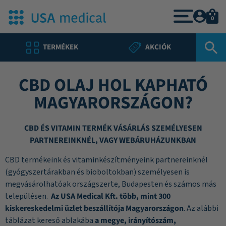
0
TERMÉKEK
AKCIÓK
CBD OLAJ HOL KAPHATÓ
MAGYARORSZÁGON?
CBD ÉS VITAMIN TERMÉK VÁSÁRLÁS SZEMÉLYESEN
PARTNEREINKNÉL, VAGY WEBÁRUHÁZUNKBAN
CBD termékeink és vitaminkészítményeink partnereinknél
(gyógyszertárakban és bioboltokban) személyesen is
megvásárolhatóak országszerte, Budapesten és számos más
településen.
Az USA Medical Kft. több, mint 300
kiskereskedelmi üzlet beszállítója Magyarországon
. Az alábbi
táblázat kereső ablakába
a megye, irányítószám,