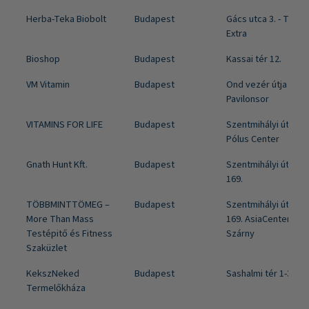
Herba-Teka Biobolt
Budapest
Gács utca 3. - Tesco
Extra
Bioshop
Budapest
Kassai tér 12.
VM Vitamin
Budapest
Ond vezér útja 29-31
Pavilonsor
VITAMINS FOR LIFE
Budapest
Szentmihályi út 131 
Pólus Center
Gnath Hunt Kft.
Budapest
Szentmihályi út 167-
169.
TÖBBMINTTÖMEG –
Budapest
Szentmihályi út 167-
More Than Mass
169. AsiaCenter-Kele
Testépitő és Fitness
Szárny
Szaküzlet
KekszNeked
Budapest
Sashalmi tér 1-3.
Termelőkháza