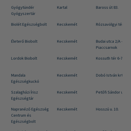
Gyógytündér
Kartal
Baross út 83.
Gyógyszertár
Biolét Egészségbolt
Kecskemét
Rózsavölgyi tér 15.
Életerő Biobolt
Kecskemét
Budai utca 2/A -
Piaccsarnok
Lordok Biobolt
Kecskemét
Kossuth tér 6-7.
Mandala
Kecskemét
Dobó István krt. 3.
Egészségkuckó
Szalagházi Írisz
Kecskemét
Petőfi Sándor utca 1
Egészségtár
Napranéző Egészség
Kecskemét
Hosszú u. 10.
Centrum és
Egészségbolt