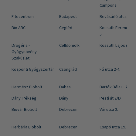
Campona
Fitocentrum
Budapest
Bevásárló utca 2.
Bio ABC
Cegléd
Kossuth Ferenc utca
5.
Drogéria -
Celldömölk
Kossuth Lajos utca 
Gyógynövény
Szaküzlet
Központi Gyógyszertár
Csongrád
Fő utca 2-4.
Hermész Biobolt
Dabas
Bartók Béla u. 7.
Dányi Pékség
Dány
Pesti út 2/D
Biovár Biobolt
Debrecen
Vár utca 2.
Herbária Biobolt
Debrecen
Csapó utca 19.