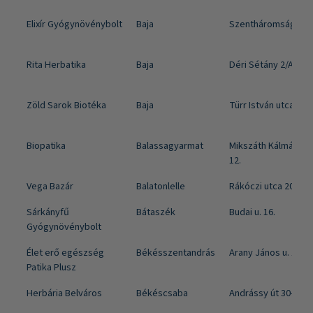
Elixír Gyógynövénybolt
Baja
Szentháromság tér 
Rita Herbatika
Baja
Déri Sétány 2/A
Zöld Sarok Biotéka
Baja
Türr István utca 12.
Biopatika
Balassagyarmat
Mikszáth Kálmán ut
12.
Vega Bazár
Balatonlelle
Rákóczi utca 208.
Sárkányfű
Bátaszék
Budai u. 16.
Gyógynövénybolt
Élet erő egészség
Békésszentandrás
Arany János u. 11.
Patika Plusz
Herbária Belváros
Békéscsaba
Andrássy út 30-32.