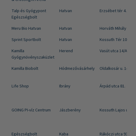
Talp és Gyógypont
Hatvan
Erzsébet tér 4.
Egészségbolt
Meru Bio Hatvan
Hatvan
Horváth Mihály út 3.
Sprint Sportbolt
Hatvan
Kossuth Tér 10.
Kamilla
Herend
Vasút utca 14/A
Gyógynövényszaküzlet
Kamilla Biobolt
Hódmezővásárhely
Oldalkosár u. 14/G.
Life Shop
Ibrány
Árpád utca 81.
GOING PI-víz Centrum
Jászberény
Kossuth Lajos út 10-
Egészségbolt
Kaba
Rákóczi utca 93.