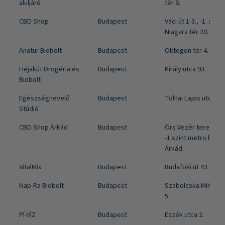
aluljáró
tér 8.
CBD Shop
Budapest
Váci út 1-3., -1. szint
Niagara tér 20.
Anatur Biobolt
Budapest
Oktogon tér 4.
Héjakút Drogéria és
Budapest
Király utca 93.
Biobolt
Egészségnevelő
Budapest
Tolnai Lajos utca 16.
Stúdió
CBD Shop Árkád
Budapest
Örs Vezér tere 25/A
-1.szint metro bejára
Árkád
VitalMix
Budapest
Budafoki út 43.
Nap-Ra Biobolt
Budapest
Szabolcska Mihály u
5.
PÍ-VÍZ
Budapest
Eszék utca 2.