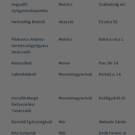
Angyalfű
Mohács
Szabadság utca 13.
Gyógynövénypatika
HerbaVilág Biobolt
Akasztó
Fő utca 55.
Pávkovics Andrea -
Mohács
Bakács utca 1.
természetgyógyász
tanácsadó
Natura Bolt
Monor
Piac tér 14.
Calendulabolt
Mosonmagyaróvár
Kórház u. 14.
Horváth Margit
Mosonmagyaróvár
Kötélgyártó út 1-3.
Életvezetési
Tanácsadó
Életvitál Egészségbolt
Mór
Wekerle Sándor utca
Rita Gyógytár
Mór
Deák Ferenc utca 28