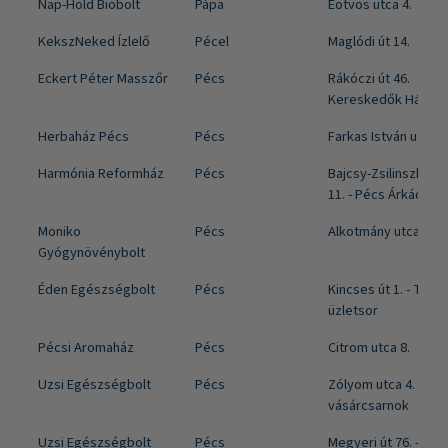
Nap-Hold Biobolt
Pápa
Eötvös utca 4.
KekszNeked Ízlelő
Pécel
Maglódi út 14.
Eckert Péter Masszőr
Pécs
Rákóczi út 46.
Kereskedők Háza
Herbaház Pécs
Pécs
Farkas István u. 1.
Harmónia Reformház
Pécs
Bajcsy-Zsilinszky ut
11. - Pécs Árkád
Moniko
Pécs
Alkotmány utca 7.
Gyógynövénybolt
Éden Egészségbolt
Pécs
Kincses út 1. - Tesc
üzletsor
Pécsi Aromaház
Pécs
Citrom utca 8.
Uzsi Egészségbolt
Pécs
Zólyom utca 4. Új
vásárcsarnok
Uzsi Egészségbolt
Pécs
Megyeri út 76. - Péc