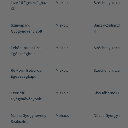
Live 16 Egészségház
Miskolc
Széchenyi utca 60.
Kft.
Szinvapark
Miskolc
Bajcsy-Zsilinszky út 
Gyógynövény Bolt
4.
Fehér Lótusz Ezo-
Miskolc
Széchenyi utca 115.
Egészségbolt
Re-Form Belvárosi
Miskolc
Széchenyi utca 56.
Egészségkapu
Ezerjófű
Miskolc
Kiss tábornok u. 6/A
Gyógynövénybolt
Manna Gyógynövény
Mohács
Dózsa György utca 
Szaküzlet