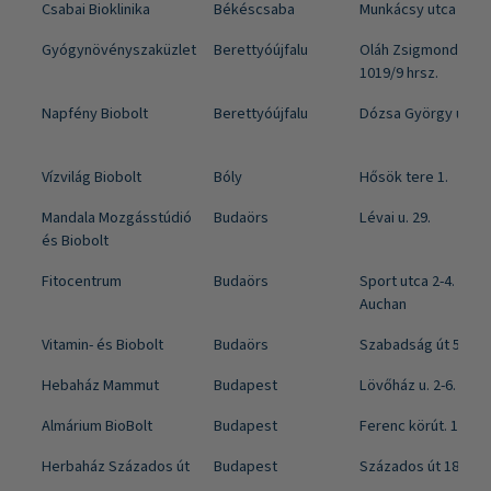
Csabai Bioklinika
Békéscsaba
Munkácsy utca 13.
Gyógynövényszaküzlet
Berettyóújfalu
Oláh Zsigmond út
1019/9 hrsz.
Napfény Biobolt
Berettyóújfalu
Dózsa György utca 
Vízvilág Biobolt
Bóly
Hősök tere 1.
Mandala Mozgásstúdió
Budaörs
Lévai u. 29.
és Biobolt
Fitocentrum
Budaörs
Sport utca 2-4. -
Auchan
Vitamin- és Biobolt
Budaörs
Szabadság út 58.
Hebaház Mammut
Budapest
Lövőház u. 2-6. 1.ép.
Almárium BioBolt
Budapest
Ferenc körút. 16.
Herbaház Százados út
Budapest
Százados út 18.