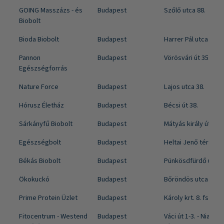
GOING Masszázs - és
Budapest
Szőlő utca 88.
Biobolt
Bioda Biobolt
Budapest
Harrer Pál utca 12.
Pannon
Budapest
Vörösvári út 35.
Egészségforrás
Nature Force
Budapest
Lajos utca 38.
Hórusz Életház
Budapest
Bécsi út 38.
Sárkányfű Biobolt
Budapest
Mátyás király út 16.
Egészségbolt
Budapest
Heltai Jenő tér 1.
Békás Biobolt
Budapest
Pünkösdfürdő utca 
Ökokuckó
Budapest
Bőröndös utca 3.
Prime Protein Üzlet
Budapest
Károly krt. 8. fsz. 5.
Fitocentrum - Westend
Budapest
Váci út 1-3. - Niagara