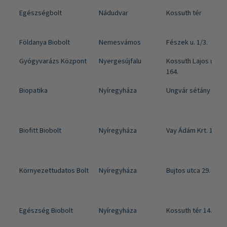
Egészségbolt
Nádudvar
Kossuth tér
Földanya Biobolt
Nemesvámos
Fészek u. 1/3.
Gyógyvarázs Központ
Nyergesújfalu
Kossuth Lajos utca
164.
Biopatika
Nyíregyháza
Ungvár sétány 35.
Biofitt Biobolt
Nyíregyháza
Vay Ádám Krt. 15.
Környezettudatos Bolt
Nyíregyháza
Bujtos utca 29.
Egészség Biobolt
Nyíregyháza
Kossuth tér 14.