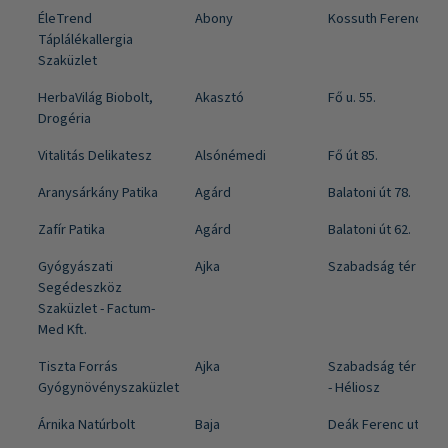
Bolt név
Város
Utca
ÉleTrend
Abony
Kossuth Ferenc utca
Táplálékallergia
Szaküzlet
HerbaVilág Biobolt,
Akasztó
Fő u. 55.
Drogéria
Vitalitás Delikatesz
Alsónémedi
Fő út 85.
Aranysárkány Patika
Agárd
Balatoni út 78.
Zafír Patika
Agárd
Balatoni út 62.
Gyógyászati
Ajka
Szabadság tér 4.a.
Segédeszköz
Szaküzlet - Factum-
Med Kft.
Tiszta Forrás
Ajka
Szabadság tér 20. 1
Gyógynövényszaküzlet
- Héliosz
Árnika Natúrbolt
Baja
Deák Ferenc utca 12