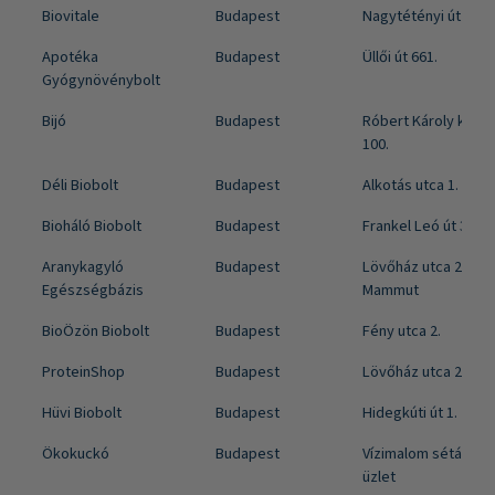
Biovitale
Budapest
Nagytétényi út 180-
Apotéka
Budapest
Üllői út 661.
Gyógynövénybolt
Bijó
Budapest
Róbert Károly krt. 9
100.
Déli Biobolt
Budapest
Alkotás utca 1.
Bioháló Biobolt
Budapest
Frankel Leó út 36.
Aranykagyló
Budapest
Lövőház utca 2-6. fs
Egészségbázis
Mammut
BioÖzön Biobolt
Budapest
Fény utca 2.
ProteinShop
Budapest
Lövőház utca 2-6.
Hüvi Biobolt
Budapest
Hidegkúti út 1.
Ökokuckó
Budapest
Vízimalom sétány 12
üzlet