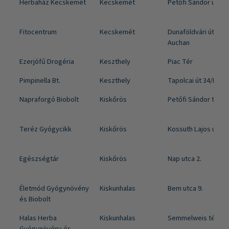
Herbaház Kecskemét
Kecskemét
Petőfi Sándor u. 1.
Fitocentrum
Kecskemét
Dunaföldvári út 2. -
Auchan
Ezerjófű Drogéria
Keszthely
Piac Tér
Pimpinella Bt.
Keszthely
Tapolcai út 34/B
Napraforgó Biobolt
Kiskőrös
Petőfi Sándor tér 15
Teréz Gyógycikk
Kiskőrös
Kossuth Lajos u. 9.
Egészségtár
Kiskőrös
Nap utca 2.
Életmód Gyógynövény
Kiskunhalas
Bem utca 9.
és Biobolt
Halas Herba
Kiskunhalas
Semmelweis tér 28.
Gyógynövény és