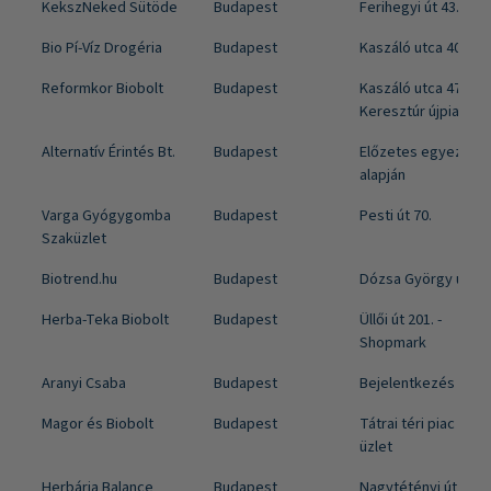
KekszNeked Sütöde
Budapest
Ferihegyi út 43.
Bio Pí-Víz Drogéria
Budapest
Kaszáló utca 40.
Reformkor Biobolt
Budapest
Kaszáló utca 47. -
Keresztúr újpiac
Alternatív Érintés Bt.
Budapest
Előzetes egyeztet
alapján
Varga Gyógygomba
Budapest
Pesti út 70.
Szaküzlet
Biotrend.hu
Budapest
Dózsa György utca 
Herba-Teka Biobolt
Budapest
Üllői út 201. -
Shopmark
Aranyi Csaba
Budapest
Bejelentkezés alapj
Magor és Biobolt
Budapest
Tátrai téri piac 113-
üzlet
Herbária Balance
Budapest
Nagytétényi út 37-43