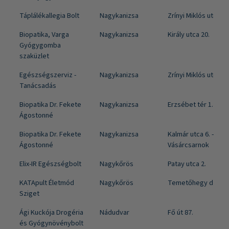
Táplálékallegia Bolt
Nagykanizsa
Zrínyi Miklós utca 15
Biopatika, Varga
Nagykanizsa
Király utca 20.
Gyógygomba
szaküzlet
Egészségszerviz -
Nagykanizsa
Zrínyi Miklós utca 20
Tanácsadás
Biopatika Dr. Fekete
Nagykanizsa
Erzsébet tér 1.
Ágostonné
Biopatika Dr. Fekete
Nagykanizsa
Kalmár utca 6. -
Ágostonné
Vásárcsarnok
Elix-IR Egészségbolt
Nagykőrös
Patay utca 2.
KATApult Életmód
Nagykőrös
Temetőhegy dűlő 6
Sziget
Ági Kuckója Drogéria
Nádudvar
Fő út 87.
és Gyógynövénybolt