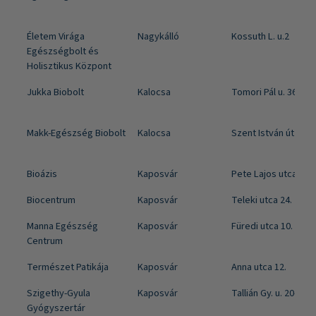
Életem Virága
Nagykálló
Kossuth L. u.2
Egészségbolt és
Holisztikus Központ
Jukka Biobolt
Kalocsa
Tomori Pál u. 36-1.
Makk-Egészség Biobolt
Kalocsa
Szent István út 53.
Bioázis
Kaposvár
Pete Lajos utca 3/A
Biocentrum
Kaposvár
Teleki utca 24.
Manna Egészség
Kaposvár
Füredi utca 10.
Centrum
Természet Patikája
Kaposvár
Anna utca 12.
Szigethy-Gyula
Kaposvár
Tallián Gy. u. 20-32.
Gyógyszertár