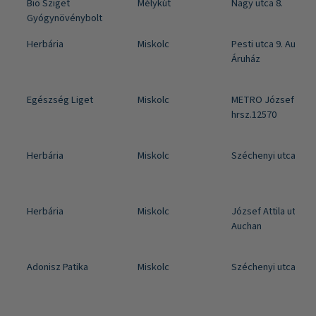
Bio Sziget
Mélykút
Nagy utca 8.
Gyógynövénybolt
Herbária
Miskolc
Pesti utca 9. Auchan
Áruház
Egészség Liget
Miskolc
METRO József A. út
hrsz.12570
Herbária
Miskolc
Széchenyi utca 111.
Herbária
Miskolc
József Attila utca 87
Auchan
Adonisz Patika
Miskolc
Széchenyi utca 36.