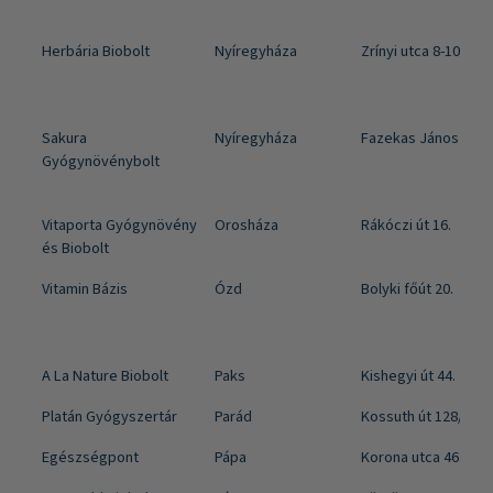
Herbária Biobolt
Nyíregyháza
Zrínyi utca 8-10.
Sakura
Nyíregyháza
Fazekas János Tér 
Gyógynövénybolt
Vitaporta Gyógynövény
Orosháza
Rákóczi út 16.
és Biobolt
Vitamin Bázis
Ózd
Bolyki főút 20.
A La Nature Biobolt
Paks
Kishegyi út 44.
Platán Gyógyszertár
Parád
Kossuth út 128/A
Egészségpont
Pápa
Korona utca 46.