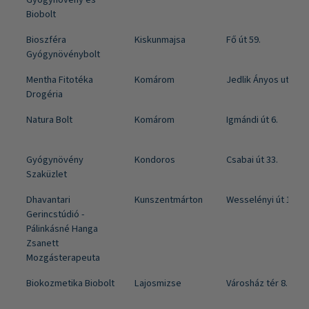
Biobolt
Bioszféra
Kiskunmajsa
Fő út 59.
Gyógynövénybolt
Mentha Fitotéka
Komárom
Jedlik Ányos utca 10
Drogéria
Natura Bolt
Komárom
Igmándi út 6.
Gyógynövény
Kondoros
Csabai út 33.
Szaküzlet
Dhavantari
Kunszentmárton
Wesselényi út 11.
Gerincstúdió -
Pálinkásné Hanga
Zsanett
Mozgásterapeuta
Biokozmetika Biobolt
Lajosmizse
Városház tér 8. Fsz. 