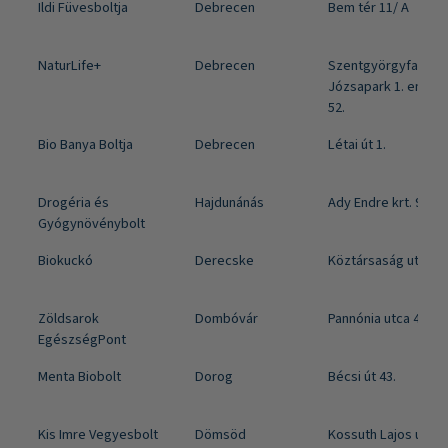
Ildi Füvesboltja
Debrecen
Bem tér 11/ A
NaturLife+
Debrecen
Szentgyörgyfalvi út 
Józsapark 1. emele
52.
Bio Banya Boltja
Debrecen
Létai út 1.
Drogéria és
Hajdunánás
Ady Endre krt. 9
Gyógynövénybolt
Biokuckó
Derecske
Köztársaság utca 14
Zöldsarok
Dombóvár
Pannónia utca 46.
EgészségPont
Menta Biobolt
Dorog
Bécsi út 43.
Kis Imre Vegyesbolt
Dömsöd
Kossuth Lajos utca 