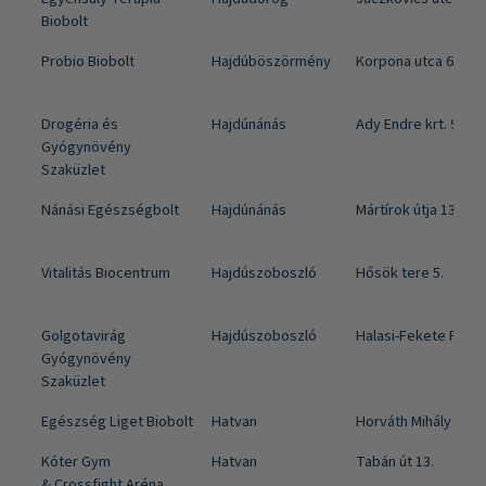
Biobolt
Probio Biobolt
Hajdúböszörmény
Korpona utca 6.
Drogéria és
Hajdúnánás
Ady Endre krt. 9.
Gyógynövény
Szaküzlet
Nánási Egészségbolt
Hajdúnánás
Mártírok útja 13.
Vitalitás Biocentrum
Hajdúszoboszló
Hősök tere 5.
Golgotavirág
Hajdúszoboszló
Halasi-Fekete P.tér 5
Gyógynövény
Szaküzlet
Egészség Liget Biobolt
Hatvan
Horváth Mihály út 5.
Kóter Gym
Hatvan
Tabán út 13.
& Crossfight Aréna