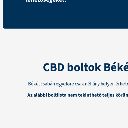
CBD boltok Béké
Békéscsabán egyelőre csak néhány helyen érhetők
Az alábbi boltlista nem tekinthető teljes kö