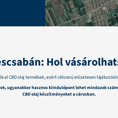
scsabán: Hol vásárolha
 el CBD olaj termékek, ezért célszerű előzetesen tájékozódni a
rűnek, ugyanakkor hasznos kiindulópont lehet mindazok sz
CBD olaj készítményeket a városban.