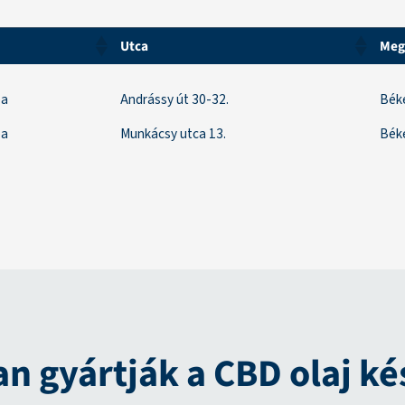
Utca
Meg
Utca
Meg
ba
Andrássy út 30-32.
Bék
ba
Munkácsy utca 13.
Bék
an gyártják a CBD olaj k