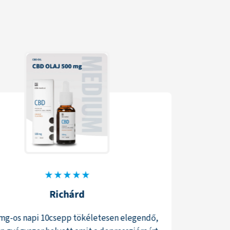
Richárd
mg-os napi 10csepp tökéletesen elegendő,
Nagy szer