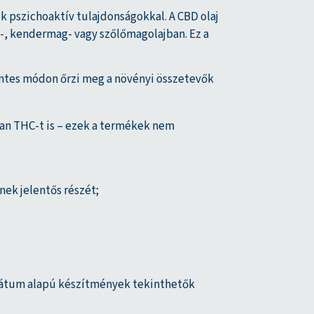
 pszichoaktív tulajdonságokkal. A CBD olaj
T-, kendermag- vagy szőlőmagolajban. Ez a
entes módon őrzi meg a növényi összetevők
an THC-t is – ezek a termékek nem
ek jelentős részét;
olátum alapú készítmények tekinthetők