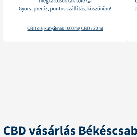
megtáltosodtak tőle 🙂
Gyors, precíz, pontos szállítás, köszönöm!
J
m
CBD olaj kutyáknak 1000 mg CBD / 30 ml
k
CBD vásárlás Békéscsabá