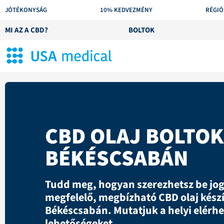
JÓTÉKONYSÁG
10% KEDVEZMÉNY
RÉGIÓ
MI AZ A CBD?
BOLTOK
CBD OLAJ BOLTOK
BÉKÉSCSABÁN
Tudd meg, hogyan szerezhetsz be jo
megfelelő, megbízható CBD olaj kész
Békéscsabán. Mutatjuk a helyi elérhe
lehetőségeket.