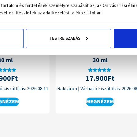
 tartalom és hirdetések személyre szabásához, az Ön vásárlási élm
séhez. Részletek az adatkezelési tájékoztatóban.
Ingyenes kiszállítás
TESTRE SZABÁS
CBD Olaj 500 mg |
USA medical CBD Olaj 1000 m
30 ml
30 ml
.900
Ft
17.900
Ft
tékelés:
Értékelés:
4.84
4.87
/ 5
/ 5
 kiszállítás:
2026.08.11
Raktáron
|
Várható kiszállítás:
2026.08
GNÉZEM
MEGNÉZEM