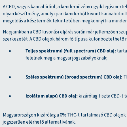
A CBD, vagyis kannabidiol, a kendernövény egyik legismerte
olyan készítmény, amely ipari kenderből kivont kannabidiol
megoldás a késztermék tekintetében megkönnyíti a mindenn
Napjainkban a CBD kivonási eljárás során már jellemzően s
szerkezetét. A CBD olajok három fő típusa különböztethető 
Teljes spektrumú (full spectrum) CBD olaj:
tarta
felelnek meg a magyar jogszabályoknak;
Széles spektrumú (broad spectrum)
CBD olaj:
TH
Izolátum alapú CBD olaj:
kizárólag tiszta CBD-t 
Magyarországon kizárólag a 0% THC-t tartalmazó CBD olajok
jogszerűen elérhető alternatívának.