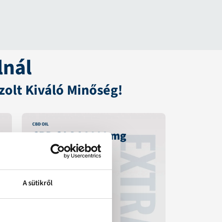
lnál
zolt Kiváló Minőség!
A sütikről