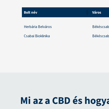
Bolt név
Város
Bolt név
Város
Herbária Belváros
Békéscsa
Csabai Bioklinika
Békéscsa
Mi az a CBD és hogy