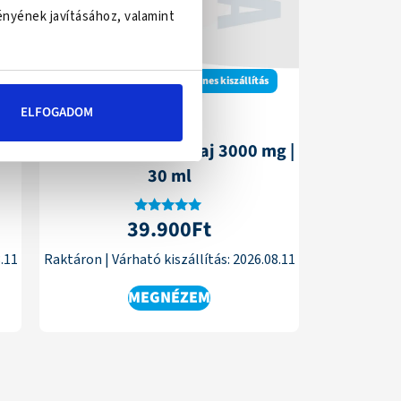
ényének javításához, valamint
Ingyenes kiszállítás
ELFOGADOM
g |
USA medical CBD Olaj 3000 mg |
30 ml
39.900
Ft
Értékelés:
4.88
/ 5
.11
Raktáron
|
Várható kiszállítás:
2026.08.11
MEGNÉZEM