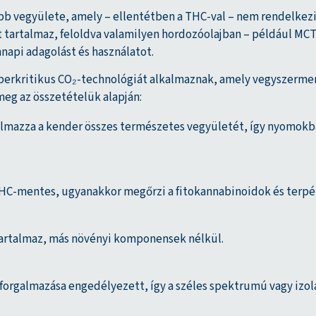
bb vegyülete, amely – ellentétben a THC-val – nem rendelkezik
t tartalmaz, feloldva valamilyen hordozóolajban – például MC
api adagolást és használatot.
zuperkritikus CO₂-technológiát alkalmaznak, amely vegyszerm
meg az összetételük alapján:
lmazza a kender összes természetes vegyületét, így nyomokb
C-mentes, ugyanakkor megőrzi a fitokannabinoidok és terpén
tartalmaz, más növényi komponensek nélkül.
 forgalmazása engedélyezett, így a széles spektrumú vagy iz