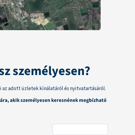
tsz személyesen?
z adott üzletek kínálatáról és nyitvatartásáról.
ámára, akik személyesen keresnének megbízható