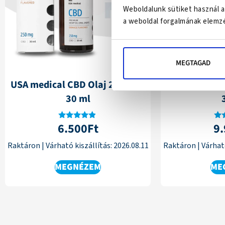
Weboldalunk sütiket használ a
a weboldal forgalmának elemzé
MEGTAGAD
USA medical CBD Olaj 250 mg |
USA medical 
30 ml
6.500
Ft
9
Értékelés:
Ér
4.75
/ 5
Raktáron
|
Várható kiszállítás:
2026.08.11
Raktáron
|
Várható
MEGNÉZEM
ME