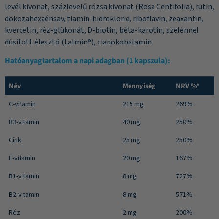
levél kivonat, százlevelű rózsa kivonat (Rosa Centifolia), rutin,
dokozahexaénsav, tiamin-hidroklorid, riboflavin, zeaxantin,
kvercetin, réz-glükonát, D-biotin, béta-karotin, szelénnel
dúsított élesztő (Lalmin®), cianokobalamin.
Hatóanyagtartalom a napi adagban (1 kapszula):
Név
Mennyiség
NRV %*
C-vitamin
215 mg
269%
B3-vitamin
40 mg
250%
Cink
25 mg
250%
E-vitamin
20 mg
167%
B1-vitamin
8 mg
727%
B2-vitamin
8 mg
571%
Réz
2 mg
200%