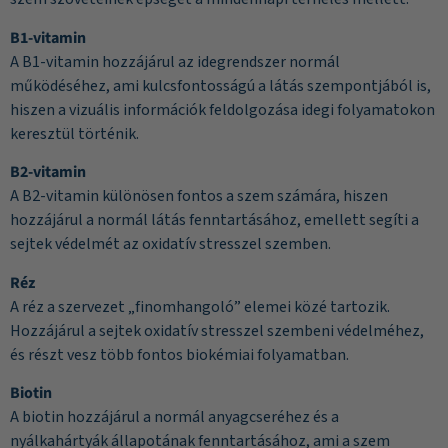
B1-vitamin
A B1-vitamin hozzájárul az idegrendszer normál
működéséhez, ami kulcsfontosságú a látás szempontjából is,
hiszen a vizuális információk feldolgozása idegi folyamatokon
keresztül történik.
B2-vitamin
A B2-vitamin különösen fontos a szem számára, hiszen
hozzájárul a normál látás fenntartásához, emellett segíti a
sejtek védelmét az oxidatív stresszel szemben.
Réz
A réz a szervezet „finomhangoló” elemei közé tartozik.
Hozzájárul a sejtek oxidatív stresszel szembeni védelméhez,
és részt vesz több fontos biokémiai folyamatban.
Biotin
A biotin hozzájárul a normál anyagcseréhez és a
nyálkahártyák állapotának fenntartásához, ami a szem