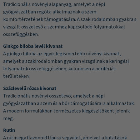
Tradicionális növényi alapanyag, amelyet a népi
gyógyászatban régóta alkalmaznak a szem
komfortérzetének támogatására. A szakirodalomban gyakran
vizsgált összetevő a szemhez kapcsolódó folyamatokkal
összefüggésben.
Ginkgo biloba levél kivonat
A ginkgo biloba az egyik legismertebb növényi kivonat,
amelyet a szakirodalomban gyakran vizsgálnak a keringési
folyamatok összefüggésében, különösen a perifériás
területeken.
Százlevelű rózsa kivonat
Tradicionális növényi összetevő, amelyet a népi
gyógyászatban a szem és a bőr támogatására is alkalmaztak.
A modern formulákban természetes kiegészítőként jelenik
meg.
Rutin
A rutin egy flavonoid típusú vegyület, amelyet a kutatások