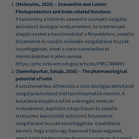
(Molecules, 2020) – Zeaxanthin and Lutein:
Photoprotectors and brain-related functions
A tanulmány a lutein és zeaxantin szerepét vizsgálja
különböző biológiai rendszerekben. Az eredmények
alapján ezeket a karotinoidokat a fényvédelem, oxidatív
folyamatok és vizuális működés vizsgálatával hozzák
összefüggésbe, mivel a szem szöveteiben és
membránjaiban is jelen vannak.
https://pmc.ncbi.nlm.nih.gov/articles/PMC7464891
(Ganeshpurkar, Saluja, 2016) – The pharmacological
potential of rutin
A szisztematikus áttekintés a rutin biológiai aktivitását
vizsgálja különböző élettani folyamatok mentén. A
kutatások alapján a rutint a keringési rendszer
működésével, kapilláris integritással és oxidatív
stresszhez kapcsolódó sejtszintű folyamatok
vizsgálatával hozzák összefüggésbe. A publikáció
kiemeli, hogy a rutin egy flavonoid típusú vegyület,
amely több biokémiai mechanizmuson keresztül kerül