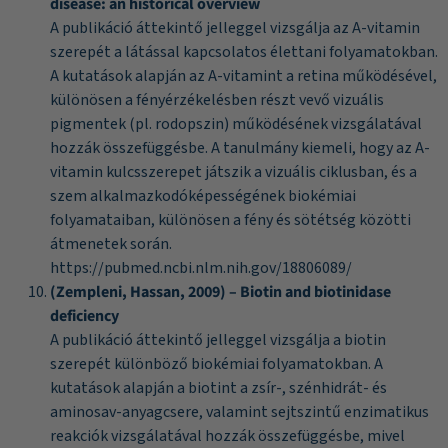
disease: an historical overview
A publikáció áttekintő jelleggel vizsgálja az A-vitamin
szerepét a látással kapcsolatos élettani folyamatokban.
A kutatások alapján az A-vitamint a retina működésével,
különösen a fényérzékelésben részt vevő vizuális
pigmentek (pl. rodopszin) működésének vizsgálatával
hozzák összefüggésbe. A tanulmány kiemeli, hogy az A-
vitamin kulcsszerepet játszik a vizuális ciklusban, és a
szem alkalmazkodóképességének biokémiai
folyamataiban, különösen a fény és sötétség közötti
átmenetek során.
https://pubmed.ncbi.nlm.nih.gov/18806089/
(Zempleni, Hassan, 2009) – Biotin and biotinidase
deficiency
A publikáció áttekintő jelleggel vizsgálja a biotin
szerepét különböző biokémiai folyamatokban. A
kutatások alapján a biotint a zsír-, szénhidrát- és
aminosav-anyagcsere, valamint sejtszintű enzimatikus
reakciók vizsgálatával hozzák összefüggésbe, mivel