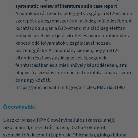
systematic review of literature and a case report
A publikáció áttekintő jelleggel vizsgálja a B12-vitamin
szerepét az idegrendszer és a látóideg működésében. A
kutatások alapján a B12-vitamint a látóideg élettani
működésével, idegi jelátvitellel és neurotrophinokhoz
kapcsolódó folyamatok vizsgálatával hozzák
összefüggésbe. A tanulmány kiemeli, hogy a B12-
vitamin részt vesz az idegsejtek épségének
fenntartásában és a mielinhüvely képződésében, ami
alapvető a vizuális információk továbbításában a szem
és az agy között.
https://pmc.ncbi.nlm.nih.gov/articles/PMC7653199/
Összetevők:
L-aszkorbinsav, HPMC növényi cellulóz (kapszulahéj),
nikotinamid, cink-citrát, lutein, D-alfa-tokoferol,
szemvidítófű kivonat (Euphrasia Officinalis), ginkgo biloba