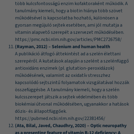
több kulcsfontosságú enzim kofaktoraként működik. A
tanulmány kiemeli, hogy a biotin hiánya több szövet
működésével is kapcsolatba hozható, különösen a
gyorsan megújuló sejtek esetében, ami jól mutatja a
vitamin alapvető szerepét a szervezet működésében.
https://pmc.ncbi.nlm.nih.gov/articles/PMC2726758/
(Rayman, 2012) – Selenium and human health
A publikáció átfogó áttekintést ad a szelén élettani
szerepéről. A kutatások alapján a szelént a szelénfüggő
antioxidáns enzimek (pl. glutation-peroxidázok)
működésének, valamint az oxidatív stresszhez
kapcsolódó sejtszintű folyamatok vizsgálatával hozzák
összefüggésbe. A tanulmány kiemeli, hogy a szelén
kulcsszerepet játszik a sejtek védelmében és több
biokémiai útvonal működésében, ugyanakkor a hatások
dózis- és állapotfüggőek.
https://pubmed.ncbi.nlm.nih.gov/22381456/
(Ata, Bilal, Javed, Chaudhry, 2020) – Optic neuropathy
as a presenting feature of vitamin B-12 deficiency: A