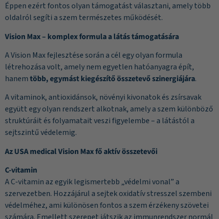
Éppen ezért fontos olyan támogatást választani, amely több
oldalról segíti a szem természetes működését.
Vision Max – komplex formula a látás támogatására
A Vision Max fejlesztése során a cél egy olyan formula
létrehozása volt, amely nem egyetlen hatóanyagra épít,
hanem
több, egymást kiegészítő összetevő szinergiájára
.
A vitaminok, antioxidánsok, növényi kivonatok és zsírsavak
együtt egy olyan rendszert alkotnak, amely a szem különböző
struktúráit és folyamatait veszi figyelembe – a látástól a
sejtszintű védelemig.
Az USA medical Vision Max fő aktív összetevői
C-vitamin
A C-vitamin az egyik legismertebb „védelmi vonal” a
szervezetben. Hozzájárul a sejtek oxidatív stresszel szembeni
védelméhez, ami különösen fontos a szem érzékeny szövetei
számára. Emellett szerepet játszik az immunrendszer normál