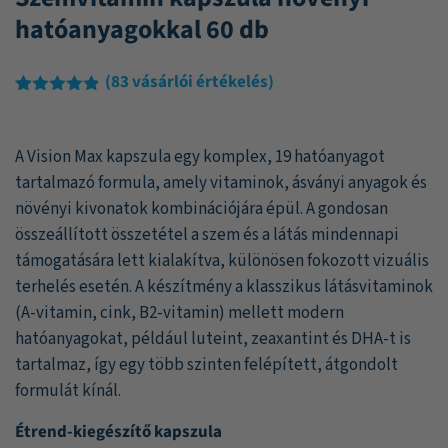
hatóanyagokkal 60 db
(
83
vásárlói értékelés)
Értékelés
83
4.82
az 5-
ből,
A Vision Max kapszula egy komplex, 19 hatóanyagot
értékelés
alapján
tartalmazó formula, amely vitaminok, ásványi anyagok és
növényi kivonatok kombinációjára épül. A gondosan
összeállított összetétel a szem és a látás mindennapi
támogatására lett kialakítva, különösen fokozott vizuális
terhelés esetén. A készítmény a klasszikus látásvitaminok
(A-vitamin, cink, B2-vitamin) mellett modern
hatóanyagokat, például luteint, zeaxantint és DHA-t is
tartalmaz, így egy több szinten felépített, átgondolt
formulát kínál.
Étrend-kiegészítő kapszula