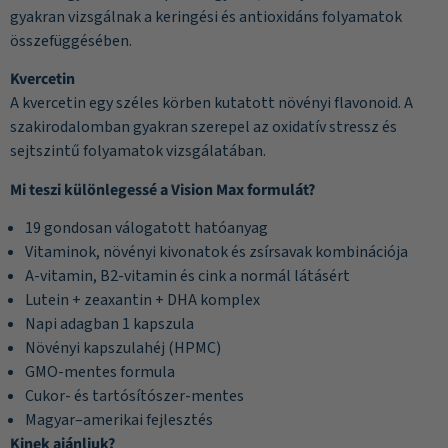
gyakran vizsgálnak a keringési és antioxidáns folyamatok
összefüggésében.
Kvercetin
A kvercetin egy széles körben kutatott növényi flavonoid. A
szakirodalomban gyakran szerepel az oxidatív stressz és
sejtszintű folyamatok vizsgálatában.
Mi teszi különlegessé a Vision Max formulát?
19 gondosan válogatott hatóanyag
Vitaminok, növényi kivonatok és zsírsavak kombinációja
A-vitamin, B2-vitamin és cink a normál látásért
Lutein + zeaxantin + DHA komplex
Napi adagban 1 kapszula
Növényi kapszulahéj (HPMC)
GMO-mentes formula
Cukor- és tartósítószer-mentes
Magyar–amerikai fejlesztés
Kinek ajánljuk?