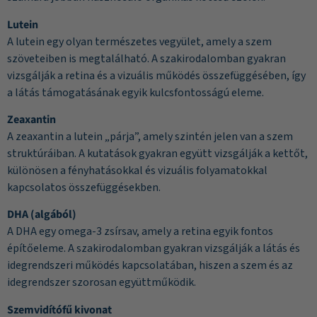
Lutein
A lutein egy olyan természetes vegyület, amely a szem
szöveteiben is megtalálható. A szakirodalomban gyakran
vizsgálják a retina és a vizuális működés összefüggésében, így
a látás támogatásának egyik kulcsfontosságú eleme.
Zeaxantin
A zeaxantin a lutein „párja”, amely szintén jelen van a szem
struktúráiban. A kutatások gyakran együtt vizsgálják a kettőt,
különösen a fényhatásokkal és vizuális folyamatokkal
kapcsolatos összefüggésekben.
DHA (algából)
A DHA egy omega-3 zsírsav, amely a retina egyik fontos
építőeleme. A szakirodalomban gyakran vizsgálják a látás és
idegrendszeri működés kapcsolatában, hiszen a szem és az
idegrendszer szorosan együttműködik.
Szemvidítófű kivonat