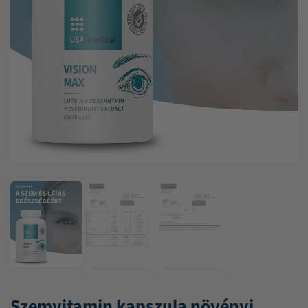
Szemvitamin kapszula növényi