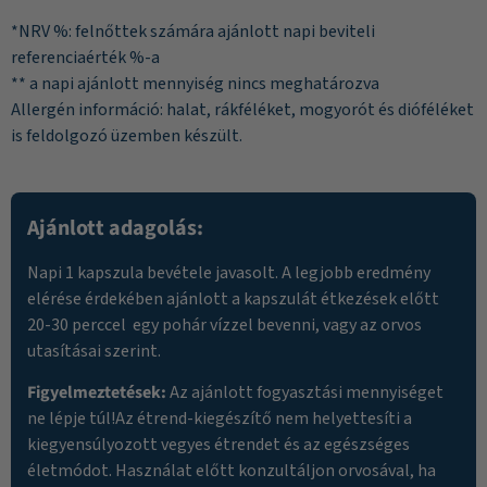
*NRV %: felnőttek számára ajánlott napi beviteli
referenciaérték %-a
** a napi ajánlott mennyiség nincs meghatározva
Allergén információ: halat, rákféléket, mogyorót és dióféléket
is feldolgozó üzemben készült.
Ajánlott adagolás:
Napi 1 kapszula bevétele javasolt. A legjobb eredmény
elérése érdekében ajánlott a kapszulát étkezések előtt
20-30 perccel egy pohár vízzel bevenni, vagy az orvos
utasításai szerint.
Figyelmeztetések:
Az ajánlott fogyasztási mennyiséget
ne lépje túl!Az étrend-kiegészítő nem helyettesíti a
kiegyensúlyozott vegyes étrendet és az egészséges
életmódot. Használat előtt konzultáljon orvosával, ha