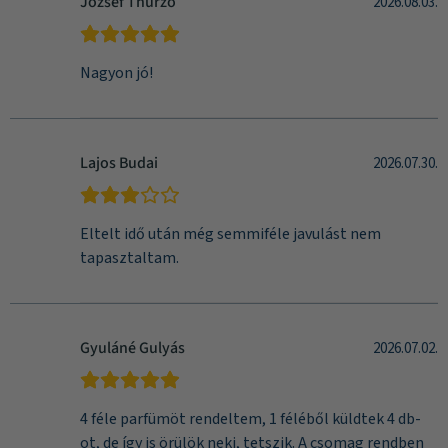
József Thurzó
2026.08.03.
Nagyon jó!
Lajos Budai
2026.07.30.
Eltelt idő után még semmiféle javulást nem
tapasztaltam.
Gyuláné Gulyás
2026.07.02.
4 féle parfümöt rendeltem, 1 féléből küldtek 4 db-
ot, de így is örülök neki, tetszik. A csomag rendben