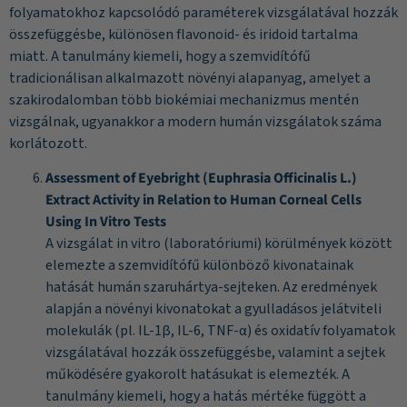
folyamatokhoz kapcsolódó paraméterek vizsgálatával hozzák
összefüggésbe, különösen flavonoid- és iridoid tartalma
miatt. A tanulmány kiemeli, hogy a szemvidítófű
tradicionálisan alkalmazott növényi alapanyag, amelyet a
szakirodalomban több biokémiai mechanizmus mentén
vizsgálnak, ugyanakkor a modern humán vizsgálatok száma
korlátozott.
Assessment of Eyebright (Euphrasia Officinalis L.)
Extract Activity in Relation to Human Corneal Cells
Using In Vitro Tests
A vizsgálat in vitro (laboratóriumi) körülmények között
elemezte a szemvidítófű különböző kivonatainak
hatását humán szaruhártya-sejteken. Az eredmények
alapján a növényi kivonatokat a gyulladásos jelátviteli
molekulák (pl. IL-1β, IL-6, TNF-α) és oxidatív folyamatok
vizsgálatával hozzák összefüggésbe, valamint a sejtek
működésére gyakorolt hatásukat is elemezték. A
tanulmány kiemeli, hogy a hatás mértéke függött a