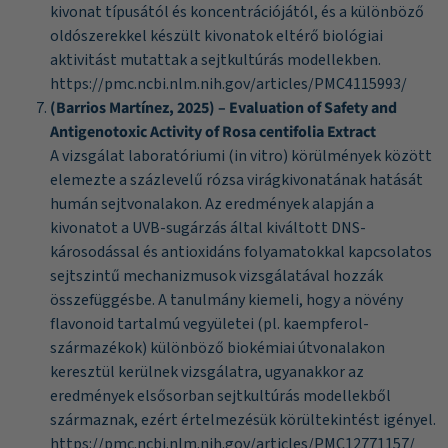
kivonat típusától és koncentrációjától, és a különböző
oldószerekkel készült kivonatok eltérő biológiai
aktivitást mutattak a sejtkultúrás modellekben.
https://pmc.ncbi.nlm.nih.gov/articles/PMC4115993/
(Barrios Martínez, 2025) – Evaluation of Safety and
Antigenotoxic Activity of Rosa centifolia Extract
A vizsgálat laboratóriumi (in vitro) körülmények között
elemezte a százlevelű rózsa virágkivonatának hatását
humán sejtvonalakon. Az eredmények alapján a
kivonatot a UVB-sugárzás által kiváltott DNS-
károsodással és antioxidáns folyamatokkal kapcsolatos
sejtszintű mechanizmusok vizsgálatával hozzák
összefüggésbe. A tanulmány kiemeli, hogy a növény
flavonoid tartalmú vegyületei (pl. kaempferol-
származékok) különböző biokémiai útvonalakon
keresztül kerülnek vizsgálatra, ugyanakkor az
eredmények elsősorban sejtkultúrás modellekből
származnak, ezért értelmezésük körültekintést igényel.
https://pmc.ncbi.nlm.nih.gov/articles/PMC12771157/