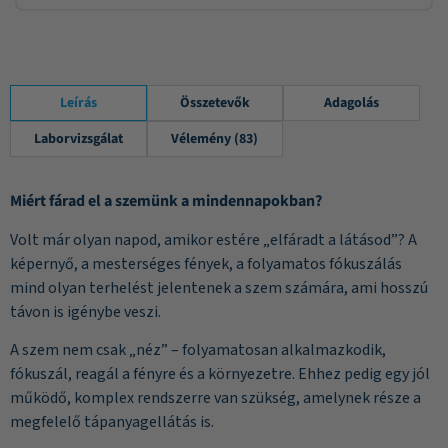
Leírás
Összetevők
Adagolás
Laborvizsgálat
Vélemény (83)
Miért fárad el a szemünk a mindennapokban?
Volt már olyan napod, amikor estére „elfáradt a látásod”? A
képernyő, a mesterséges fények, a folyamatos fókuszálás
mind olyan terhelést jelentenek a szem számára, ami hosszú
távon is igénybe veszi.
A szem nem csak „néz” – folyamatosan alkalmazkodik,
fókuszál, reagál a fényre és a környezetre. Ehhez pedig egy jól
működő, komplex rendszerre van szükség, amelynek része a
megfelelő tápanyagellátás is.