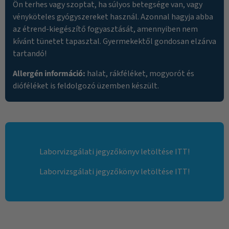
Ön terhes vagy szoptat, ha súlyos betegsége van, vagy
vényköteles gyógyszereket használ. Azonnal hagyja abba
az étrend-kiegészítő fogyasztását, amennyiben nem
kívánt tünetet tapasztal. Gyermekektől gondosan elzárva
tartandó!
Allergén információ:
halat, rákféléket, mogyorót és
dióféléket is feldolgozó üzemben készült.
Laborvizsgálati jegyzőkönyv letöltése ITT!
Laborvizsgálati jegyzőkönyv letöltése ITT!