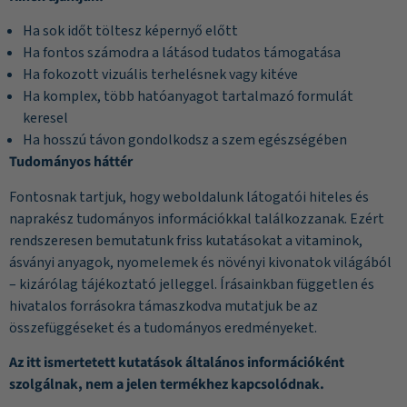
Ha sok időt töltesz képernyő előtt
Ha fontos számodra a látásod tudatos támogatása
Ha fokozott vizuális terhelésnek vagy kitéve
Ha komplex, több hatóanyagot tartalmazó formulát
keresel
Ha hosszú távon gondolkodsz a szem egészségében
Tudományos háttér
Fontosnak tartjuk, hogy weboldalunk látogatói hiteles és
naprakész tudományos információkkal találkozzanak. Ezért
rendszeresen bemutatunk friss kutatásokat a vitaminok,
ásványi anyagok, nyomelemek és növényi kivonatok világából
– kizárólag tájékoztató jelleggel. Írásainkban független és
hivatalos forrásokra támaszkodva mutatjuk be az
összefüggéseket és a tudományos eredményeket.
Az itt ismertetett kutatások általános információként
szolgálnak, nem a jelen termékhez kapcsolódnak.