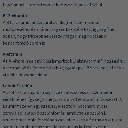
felszínének komfortérzetében is szerepet játszhat.
B12-vitamin
A B12-vitamin hozzájárul az idegrendszer normál
működéséhez és a fáradtság csökkentéséhez, így segíthet
abban, hogy frissebbnek érezd magad még hosszabb
koncentráció során is.
A-vitamin
Az A-vitamin az egyik legismertebb „látásvitamin”. Hozzájárul
a normál látás fenntartásához, így alapvető szerepet játszik a
vizuális folyamatokban.
Lalmin® szelén
A szelén hozzájárul a sejtek oxidatív stresszel szembeni
védelméhez, így segít megőrizni a sejtek stabil működését. A
Lalmin® szelén egy szerves, élesztőn (Saccharomyces
cerevisiae) alapuló szelénforrás, amelyben a szelén L-
szelenometionin formában van jelen — ez a forma a szervezet
számára jobban hasznosuló organikus kötésű szelén.