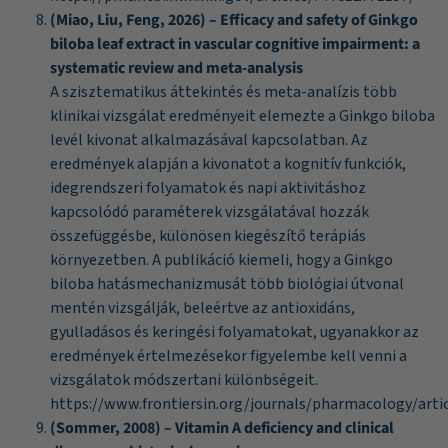
(Miao, Liu, Feng, 2026) – Efficacy and safety of Ginkgo
biloba leaf extract in vascular cognitive impairment: a
systematic review and meta-analysis
A szisztematikus áttekintés és meta-analízis több
klinikai vizsgálat eredményeit elemezte a Ginkgo biloba
levél kivonat alkalmazásával kapcsolatban. Az
eredmények alapján a kivonatot a kognitív funkciók,
idegrendszeri folyamatok és napi aktivitáshoz
kapcsolódó paraméterek vizsgálatával hozzák
összefüggésbe, különösen kiegészítő terápiás
környezetben. A publikáció kiemeli, hogy a Ginkgo
biloba hatásmechanizmusát több biológiai útvonal
mentén vizsgálják, beleértve az antioxidáns,
gyulladásos és keringési folyamatokat, ugyanakkor az
eredmények értelmezésekor figyelembe kell venni a
vizsgálatok módszertani különbségeit.
https://www.frontiersin.org/journals/pharmacology/artic
(Sommer, 2008) – Vitamin A deficiency and clinical