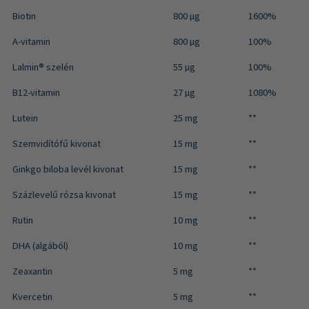
Biotin
800 µg
1600%
A-vitamin
800 µg
100%
Lalmin® szelén
55 µg
100%
B12-vitamin
27 µg
1080%
Lutein
25 mg
**
Szemvidítófű kivonat
15 mg
**
Ginkgo biloba levél kivonat
15 mg
**
Százlevelű rózsa kivonat
15 mg
**
Rutin
10 mg
**
DHA (algából)
10 mg
**
Zeaxantin
5 mg
**
Kvercetin
5 mg
**