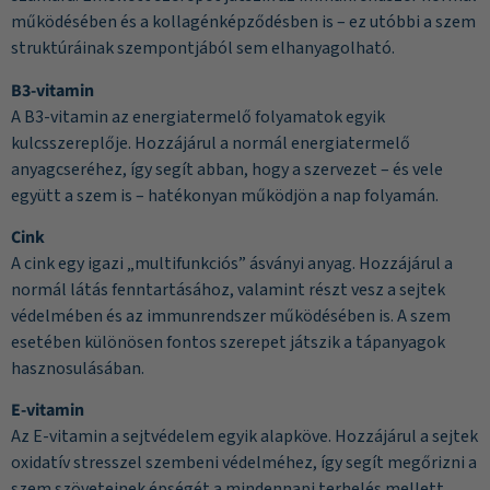
működésében és a kollagénképződésben is – ez utóbbi a szem
struktúráinak szempontjából sem elhanyagolható.
B3-vitamin
A B3-vitamin az energiatermelő folyamatok egyik
kulcsszereplője. Hozzájárul a normál energiatermelő
anyagcseréhez, így segít abban, hogy a szervezet – és vele
együtt a szem is – hatékonyan működjön a nap folyamán.
Cink
A cink egy igazi „multifunkciós” ásványi anyag. Hozzájárul a
normál látás fenntartásához, valamint részt vesz a sejtek
védelmében és az immunrendszer működésében is. A szem
esetében különösen fontos szerepet játszik a tápanyagok
hasznosulásában.
E-vitamin
Az E-vitamin a sejtvédelem egyik alapköve. Hozzájárul a sejtek
oxidatív stresszel szembeni védelméhez, így segít megőrizni a
szem szöveteinek épségét a mindennapi terhelés mellett.