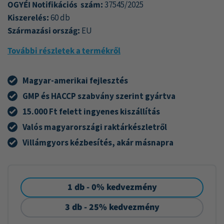
OGYÉI Notifikációs szám:
37545/2025
Kiszerelés:
60 db
Származási ország:
EU
További részletek a termékről
Magyar-amerikai fejlesztés
GMP és HACCP szabvány szerint gyártva
15.000 Ft felett ingyenes kiszállítás
Valós magyarországi raktárkészletről
Villámgyors kézbesítés, akár másnapra
1 db - 0% kedvezmény
3 db - 25% kedvezmény