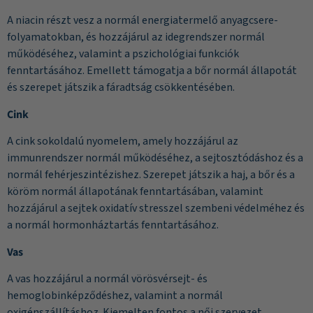
A niacin részt vesz a normál energiatermelő anyagcsere-
folyamatokban, és hozzájárul az idegrendszer normál
működéséhez, valamint a pszichológiai funkciók
fenntartásához. Emellett támogatja a bőr normál állapotát
és szerepet játszik a fáradtság csökkentésében.
Cink
A cink sokoldalú nyomelem, amely hozzájárul az
immunrendszer normál működéséhez, a sejtosztódáshoz és a
normál fehérjeszintézishez. Szerepet játszik a haj, a bőr és a
köröm normál állapotának fenntartásában, valamint
hozzájárul a sejtek oxidatív stresszel szembeni védelméhez és
a normál hormonháztartás fenntartásához.
Vas
A vas hozzájárul a normál vörösvérsejt- és
hemoglobinképződéshez, valamint a normál
oxigénszállításhoz. Kiemelten fontos a női szervezet