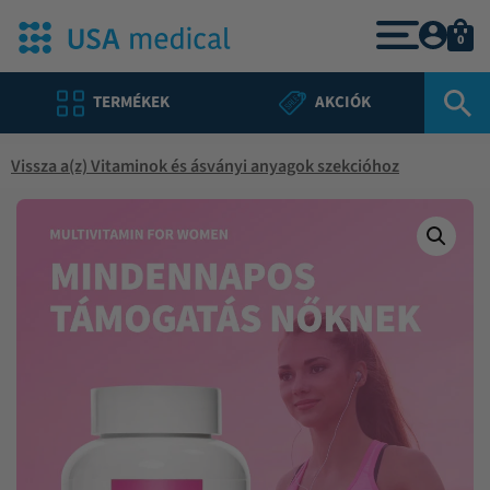
0
TERMÉKEK
AKCIÓK
Vissza a(z) Vitaminok és ásványi anyagok szekcióhoz