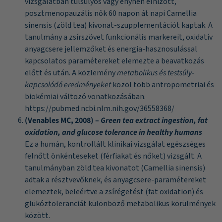
vizsgálatban túlsúlyos vagy enyhén elhízott,
posztmenopauzális nők 60 napon át napi Camellia
sinensis (zöld tea) kivonat-szupplementációt kaptak. A
tanulmány a zsírszövet funkcionális markereit, oxidatív
anyagcsere jellemzőket és energia-hasznosulással
kapcsolatos paramétereket elemezte a beavatkozás
előtt és után. A közlemény
metabolikus és testsúly-
kapcsolódó eredményeket
közöl több antropometriai és
biokémiai változó vonatkozásában.
https://pubmed.ncbi.nlm.nih.gov/36558368/
(Venables MC, 2008) –
Green tea extract ingestion, fat
oxidation, and glucose tolerance in healthy humans
Ez a humán, kontrollált klinikai vizsgálat egészséges
felnőtt önkénteseket (férfiakat és nőket) vizsgált. A
tanulmányban zöld tea kivonatot (Camellia sinensis)
adtak a résztvevőknek, és anyagcsere-paramétereket
elemeztek, beleértve a zsírégetést (fat oxidation) és
glükóztoleranciát különböző metabolikus körülmények
között.