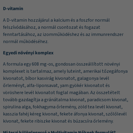
D-vitamin
A D-vitamin hozzájárul a kalcium és a foszfor normál
felszívódásához, a normál csontozat és fogazat
fenntartásához, az izomműködéshez és az immunrendszer
normál működéséhez.
Egyedi növényi komplex
A formula egy 608 mg-os, gondosan összeállított növényi
komplexet is tartalmaz, amely luteint, amerikai tőzegáfonya
kivonatot, bíbor kasvirág kivonatot, galagonya levél
őrleményt, alfa-liponsavat, yam gyökér kivonatot és
vöröshere levél kivonatot foglal magában. Az összetételt
tovább gazdagítja a gránátalma kivonat, paradicsom kivonat,
spirulina alga, fokhagyma őrlemény, zöld tea levél kivonat,
kasszia fahéj kéreg kivonat, fekete áfonya kivonat, szőlőlevél
kivonat, fekete ribiszke kivonat és búzacsíra őrlemény.
Mi teszi különlegessé a Multivitamin Nőknek formulát?