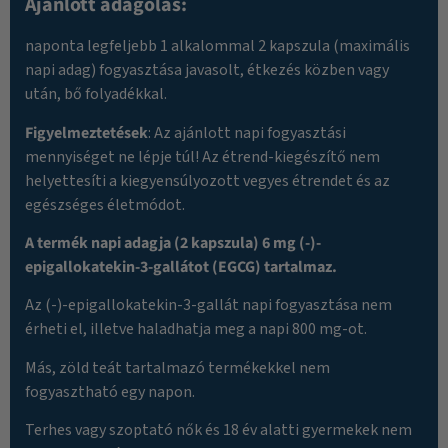
Ajánlott adagolás:
naponta legfeljebb 1 alkalommal 2 kapszula (maximális
napi adag) fogyasztása javasolt, étkezés közben vagy
után, bő folyadékkal.
Figyelmeztetések
: Az ajánlott napi fogyasztási
mennyiséget ne lépje túl! Az étrend-kiegészítő nem
helyettesíti a kiegyensúlyozott vegyes étrendet és az
egészséges életmódot.
A termék napi adagja (2 kapszula) 6 mg (-)-
epigallokatekin-3-gallátot (EGCG) tartalmaz.
Az (-)-epigallokatekin-3-gallát napi fogyasztása nem
érheti el, illetve haladhatja meg a napi 800 mg-ot.
Más, zöld teát tartalmazó termékekkel nem
fogyasztható egy napon.
Terhes vagy szoptató nők és 18 év alatti gyermekek nem