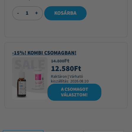
-
+
KOSÁRBA
-15%! KOMBI CSOMAGBAN!
Ft
14.800
12.580
Ft
Raktáron
|
Várható
kiszállítás:
2026.08.10
A CSOMAGOT
VÁLASZTOM!