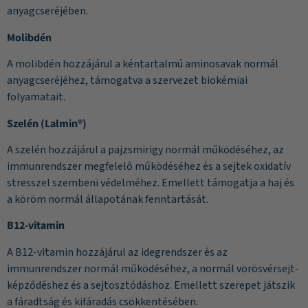
anyagcseréjében.
Molibdén
A molibdén hozzájárul a kéntartalmú aminosavak normál
anyagcseréjéhez, támogatva a szervezet biokémiai
folyamatait.
Szelén (Lalmin®)
A szelén hozzájárul a pajzsmirigy normál működéséhez, az
immunrendszer megfelelő működéséhez és a sejtek oxidatív
stresszel szembeni védelméhez. Emellett támogatja a haj és
a köröm normál állapotának fenntartását.
B12-vitamin
A B12-vitamin hozzájárul az idegrendszer és az
immunrendszer normál működéséhez, a normál vörösvérsejt-
képződéshez és a sejtosztódáshoz. Emellett szerepet játszik
a fáradtság és kifáradás csökkentésében.