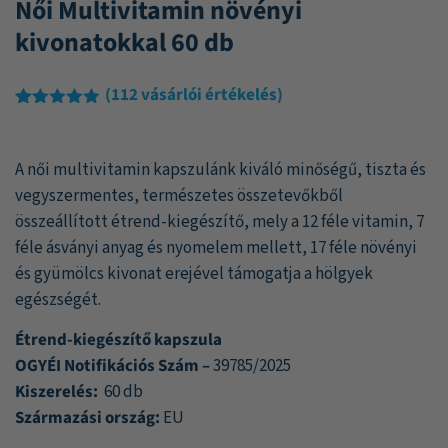
Női Multivitamin növényi
kivonatokkal 60 db
(
112
vásárlói értékelés)
Értékelés
112
4.89
az 5-
ből,
A női multivitamin kapszulánk kiváló minőségű, tiszta és
értékelés
alapján
vegyszermentes, természetes összetevőkből
összeállított étrend-kiegészítő, mely a 12 féle vitamin, 7
féle ásványi anyag és nyomelem mellett, 17 féle növényi
és gyümölcs kivonat erejével támogatja a hölgyek
egészségét.
Étrend-kiegészítő kapszula
OGYÉI Notifikációs Szám –
39785/2025
Kiszerelés:
60 db
Származási ország:
EU