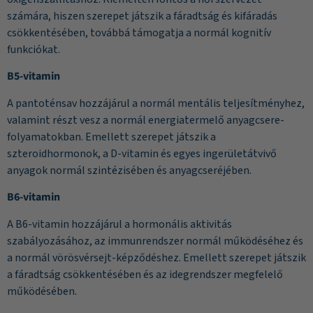
számára, hiszen szerepet játszik a fáradtság és kifáradás
csökkentésében, továbbá támogatja a normál kognitív
funkciókat.
B5-vitamin
A pantoténsav hozzájárul a normál mentális teljesítményhez,
valamint részt vesz a normál energiatermelő anyagcsere-
folyamatokban. Emellett szerepet játszik a
szteroidhormonok, a D-vitamin és egyes ingerületátvivő
anyagok normál szintézisében és anyagcseréjében.
B6-vitamin
A B6-vitamin hozzájárul a hormonális aktivitás
szabályozásához, az immunrendszer normál működéséhez és
a normál vörösvérsejt-képződéshez. Emellett szerepet játszik
a fáradtság csökkentésében és az idegrendszer megfelelő
működésében.