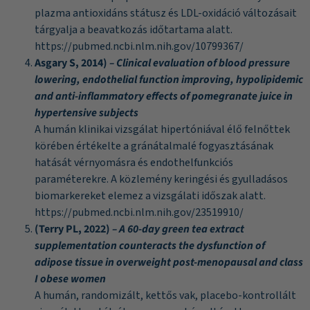
plazma antioxidáns státusz és LDL-oxidáció változásait
tárgyalja a beavatkozás időtartama alatt.
https://pubmed.ncbi.nlm.nih.gov/10799367/
Asgary S, 2014)
– Clinical evaluation of blood pressure
lowering, endothelial function improving, hypolipidemic
and anti-inflammatory effects of pomegranate juice in
hypertensive subjects
A humán klinikai vizsgálat hipertóniával élő felnőttek
körében értékelte a gránátalmalé fogyasztásának
hatását vérnyomásra és endothelfunkciós
paraméterekre. A közlemény keringési és gyulladásos
biomarkereket elemez a vizsgálati időszak alatt.
https://pubmed.ncbi.nlm.nih.gov/23519910/
(Terry PL, 2022)
– A 60-day green tea extract
supplementation counteracts the dysfunction of
adipose tissue in overweight post-menopausal and class
I obese women
A humán, randomizált, kettős vak, placebo-kontrollált