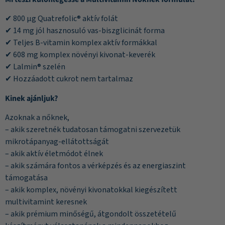
✔ 800 µg Quatrefolic® aktív folát
✔ 14 mg jól hasznosuló vas-biszglicinát forma
✔ Teljes B-vitamin komplex aktív formákkal
✔ 608 mg komplex növényi kivonat-keverék
✔ Lalmin® szelén
✔ Hozzáadott cukrot nem tartalmaz
Kinek ajánljuk?
Azoknak a nőknek,
– akik szeretnék tudatosan támogatni szervezetük
mikrotápanyag-ellátottságát
– akik aktív életmódot élnek
– akik számára fontos a vérképzés és az energiaszint
támogatása
– akik komplex, növényi kivonatokkal kiegészített
multivitamint keresnek
– akik prémium minőségű, átgondolt összetételű