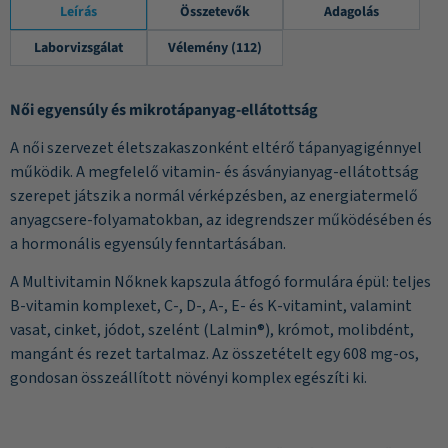
Leírás
Összetevők
Adagolás
Laborvizsgálat
Vélemény (112)
Női egyensúly és mikrotápanyag-ellátottság
A női szervezet életszakaszonként eltérő tápanyagigénnyel
működik. A megfelelő vitamin- és ásványianyag-ellátottság
szerepet játszik a normál vérképzésben, az energiatermelő
anyagcsere-folyamatokban, az idegrendszer működésében és
a hormonális egyensúly fenntartásában.
A Multivitamin Nőknek kapszula átfogó formulára épül: teljes
B-vitamin komplexet, C-, D-, A-, E- és K-vitamint, valamint
vasat, cinket, jódot, szelént (Lalmin®), krómot, molibdént,
mangánt és rezet tartalmaz. Az összetételt egy 608 mg-os,
gondosan összeállított növényi komplex egészíti ki.