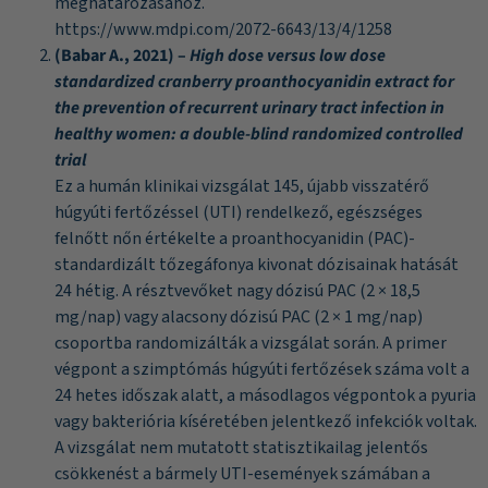
meghatározásához.
https://www.mdpi.com/2072-6643/13/4/1258
(Babar A., 2021) –
High dose versus low dose
standardized cranberry proanthocyanidin extract for
the prevention of recurrent urinary tract infection in
healthy women: a double-blind randomized controlled
trial
Ez a humán klinikai vizsgálat 145, újabb visszatérő
húgyúti fertőzéssel (UTI) rendelkező, egészséges
felnőtt nőn értékelte a proanthocyanidin (PAC)-
standardizált tőzegáfonya kivonat dózisainak hatását
24 hétig. A résztvevőket nagy dózisú PAC (2 × 18,5
mg/nap) vagy alacsony dózisú PAC (2 × 1 mg/nap)
csoportba randomizálták a vizsgálat során. A primer
végpont a szimptómás húgyúti fertőzések száma volt a
24 hetes időszak alatt, a másodlagos végpontok a pyuria
vagy bakteriória kíséretében jelentkező infekciók voltak.
A vizsgálat nem mutatott statisztikailag jelentős
csökkenést a bármely UTI-események számában a