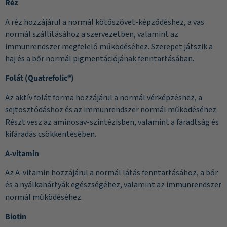
Réz
A réz hozzájárul a normál kötőszövet-képződéshez, a vas
normál szállításához a szervezetben, valamint az
immunrendszer megfelelő működéséhez. Szerepet játszik a
haj és a bőr normál pigmentációjának fenntartásában.
Folát (Quatrefolic®)
Az aktív folát forma hozzájárul a normál vérképzéshez, a
sejtosztódáshoz és az immunrendszer normál működéséhez.
Részt vesz az aminosav-szintézisben, valamint a fáradtság és
kifáradás csökkentésében.
A-vitamin
Az A-vitamin hozzájárul a normál látás fenntartásához, a bőr
és a nyálkahártyák egészségéhez, valamint az immunrendszer
normál működéséhez.
Biotin