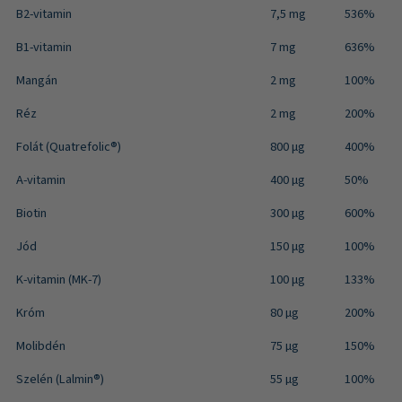
B2-vitamin
7,5 mg
536%
B1-vitamin
7 mg
636%
Mangán
2 mg
100%
Réz
2 mg
200%
Folát (Quatrefolic®)
800 μg
400%
A-vitamin
400 µg
50%
Biotin
300 µg
600%
Jód
150 μg
100%
K-vitamin (MK-7)
100 μg
133%
Króm
80 µg
200%
Molibdén
75 µg
150%
Szelén (Lalmin®)
55 µg
100%