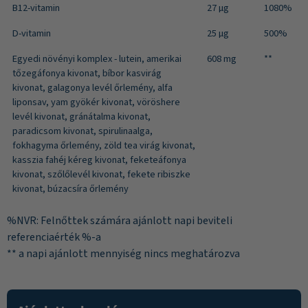
B12-vitamin
27 µg
1080%
D-vitamin
25 µg
500%
Egyedi növényi komplex - lutein, amerikai
608 mg
**
tőzegáfonya kivonat, bíbor kasvirág
kivonat, galagonya levél őrlemény, alfa
liponsav, yam gyökér kivonat, vöröshere
levél kivonat, gránátalma kivonat,
paradicsom kivonat, spirulinaalga,
fokhagyma őrlemény, zöld tea virág kivonat,
kasszia fahéj kéreg kivonat, feketeáfonya
kivonat, szőlőlevél kivonat, fekete ribiszke
kivonat, búzacsíra őrlemény
%NVR: Felnőttek számára ajánlott napi beviteli
referenciaérték %-a
** a napi ajánlott mennyiség nincs meghatározva