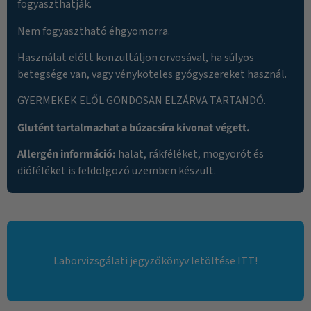
fogyaszthatják.
Nem fogyasztható éhgyomorra.
Használat előtt konzultáljon orvosával, ha súlyos
betegsége van, vagy vényköteles gyógyszereket használ.
GYERMEKEK ELŐL GONDOSAN ELZÁRVA TARTANDÓ.
Glutént tartalmazhat a búzacsíra kivonat végett.
Allergén információ:
halat, rákféléket, mogyorót és
dióféléket is feldolgozó üzemben készült.
Laborvizsgálati jegyzőkönyv letöltése ITT!