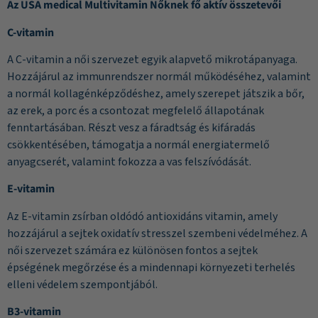
Az USA medical Multivitamin Nőknek fő aktív összetevői
C-vitamin
A C-vitamin a női szervezet egyik alapvető mikrotápanyaga.
Hozzájárul az immunrendszer normál működéséhez, valamint
a normál kollagénképződéshez, amely szerepet játszik a bőr,
az erek, a porc és a csontozat megfelelő állapotának
fenntartásában. Részt vesz a fáradtság és kifáradás
csökkentésében, támogatja a normál energiatermelő
anyagcserét, valamint fokozza a vas felszívódását.
E-vitamin
Az E-vitamin zsírban oldódó antioxidáns vitamin, amely
hozzájárul a sejtek oxidatív stresszel szembeni védelméhez. A
női szervezet számára ez különösen fontos a sejtek
épségének megőrzése és a mindennapi környezeti terhelés
elleni védelem szempontjából.
B3-vitamin