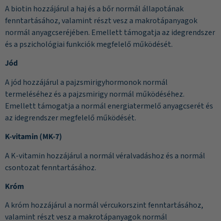
A biotin hozzájárul a haj és a bőr normál állapotának
fenntartásához, valamint részt vesz a makrotápanyagok
normál anyagcseréjében. Emellett támogatja az idegrendszer
és a pszichológiai funkciók megfelelő működését.
Jód
A jód hozzájárul a pajzsmirigyhormonok normál
termeléséhez és a pajzsmirigy normál működéséhez.
Emellett támogatja a normál energiatermelő anyagcserét és
az idegrendszer megfelelő működését.
K-vitamin (MK-7)
A K-vitamin hozzájárul a normál véralvadáshoz és a normál
csontozat fenntartásához.
Króm
A króm hozzájárul a normál vércukorszint fenntartásához,
valamint részt vesz a makrotápanyagok normál