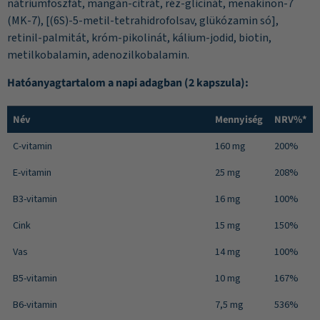
nátriumfoszfát, mangán-citrát, réz-glicinát, menakinon-7
(MK-7), [(6S)-5-metil-tetrahidrofolsav, glükózamin só],
retinil-palmitát, króm-pikolinát, kálium-jodid, biotin,
metilkobalamin, adenozilkobalamin.
Hatóanyagtartalom a napi adagban (2 kapszula):
Név
Mennyiség
NRV%*
C-vitamin
160 mg
200%
E-vitamin
25 mg
208%
B3-vitamin
16 mg
100%
Cink
15 mg
150%
Vas
14 mg
100%
B5-vitamin
10 mg
167%
B6-vitamin
7,5 mg
536%