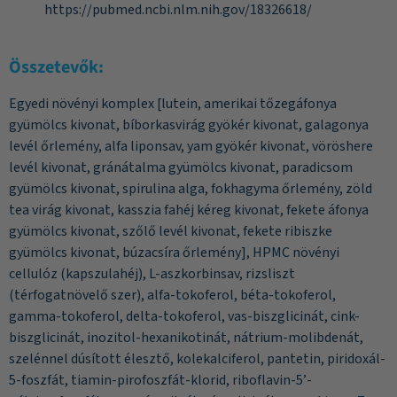
https://pubmed.ncbi.nlm.nih.gov/18326618/
Összetevők:
Egyedi növényi komplex [lutein, amerikai tőzegáfonya
gyümölcs kivonat, bíborkasvirág gyökér kivonat, galagonya
levél őrlemény, alfa liponsav, yam gyökér kivonat, vöröshere
levél kivonat, gránátalma gyümölcs kivonat, paradicsom
gyümölcs kivonat, spirulina alga, fokhagyma őrlemény, zöld
tea virág kivonat, kasszia fahéj kéreg kivonat, fekete áfonya
gyümölcs kivonat, szőlő levél kivonat, fekete ribiszke
gyümölcs kivonat, búzacsíra őrlemény], HPMC növényi
cellulóz (kapszulahéj), L-aszkorbinsav, rizsliszt
(térfogatnövelő szer), alfa-tokoferol, béta-tokoferol,
gamma-tokoferol, delta-tokoferol, vas-biszglicinát, cink-
biszglicinát, inozitol-hexanikotinát, nátrium-molibdenát,
szelénnel dúsított élesztő, kolekalciferol, pantetin, piridoxál-
5-foszfát, tiamin-pirofoszfát-klorid, riboflavin-5’-