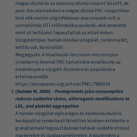
magas dózisú és az alacsony dózisú csoport között, de
post-hoc elemzésben a magas dózisú PAC-csoportban
levő nők esetén szignifikánsan alacsonyabb volt a
szimptómás UTI előfordulása azoknál, akik kevesebb
mint öt fertőzést tapasztaltak az előző évben.
Vizsgálattípus: humán klinikai vizsgálat, randomizált,
kettős vak, kontrollált
Megjegyzés: A hivatkozás
Vaccinium macrocarpon
(cranberry) kivonat PAC tartalmára vonatkozik; az
eredmények a vizsgált dózisokra és populációra
értelmezendők.
https://europepmc.org/article/PMC/7986024
(Aviram M, 2000)
– Pomegranate juice consumption
reduces oxidative stress, atherogenic modifications to
LDL, and platelet aggregation
A humán vizsgálat egészséges és kardiovaszkuláris
kockázattal rendelkező felnőttek körében értékelte a
gránátalmalé fogyasztásának hatását oxidatív stressz
markerekre és lipidparaméterekre. A közlemény a