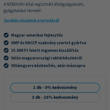
A NÉBIH/Áti által regisztrált állatgyógyászati,
gyógyhatású termék!
További részletek a termékről
Magyar-amerikai fejlesztés
GMP és HACCP szabvány szerint gyártva
15.000 Ft felett ingyenes kiszállítás
Valós magyarországi raktárkészletről
Villámgyors kézbesítés, akár másnapra
1 db - 0% kedvezmény
3 db - 25% kedvezmény