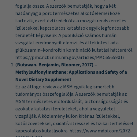
foglalja össze. A szerzők bemutatják, hogy a két
hatóanyag a porc természetes alkotóelemei közé
tartozik, ezért évtizedek óta a mozgásrendszerrel és
ízületekkel kapcsolatos kutatások egyik legfontosabb
területét képviselik. A publikáció számos humán
vizsgálat eredményeit elemzi, és áttekintést ad a
glükózamin–kondroitin kombináció kutatási hátteréről.
https://pmc.ncbi.nlm.nih.gov/articles/PMC6565901/
(Butawan, Benjamin, Bloomer, 2017) –
Methylsulfonylmethane: Applications and Safety of a
Novel Dietary Supplement
Ez az átfogó review az MSM egyik legismertebb
tudományos összefoglalója. A szerzők bemutatják az
MSM természetes előfordulását, biztonságosságát és
azokat a kutatási területeket, ahol a vegyületet
vizsgálják. A közlemény külön kitér az ízületekkel,
kötőszövetekkel, oxidatív stresszel és fizikai terheléssel
kapcsolatos kutatásokra.
https://www.mdpi.com/2072-