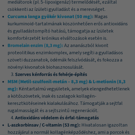
mediátorok (pl. 5-lipoxigenáz) termelődését, ezáltal
csökkenti az ízületi gyulladást és a merevséget.
Curcuma longa gyökér kivonat (50 mg):
Magas
kurkuminoid-tartalmának köszönhetően erős antioxidáns
és gyulladástompító hatású, támogatja az ízületek
komfortérzetét krónikus elváltozások esetén is.
Bromelain enzim (8,3 mg):
Az ananászból kivont
proteolitikus enzimkomplex, amely segíti a gyulladásos
szöveti duzzanatok, ödémák felszívódását, és fokozza a
növényi kivonatok biohasznosulását.
Szerves kénforrás és fehérje-építés
MSM (Metil-szulfonil-metán – 8,3 mg) & L-metionin (8,3
mg):
Kéntartalmú vegyületek, amelyek elengedhetetlenek
a kötőszövetek, inak és szalagok kollagén-
keresztkötéseinek kialakulásához. Támogatják a sejtfal
rugalmasságát és a sejtszintű regenerációt.
Antioxidáns védelem és érfal-támogatás
L-aszkorbinsav / C-vitamin (53 mg):
Hivatalosan igazoltan
hozzájárul a normál kollagénképződéshez, ami a porcok és