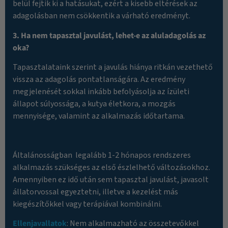
belül fejtik ki a hatásukat, ezért a kisebb eltérések az
adagolásban nem csökkentik a várható eredményt.
3. Ha nem tapasztal javulást, lehet-e az aluladagolás az
oka?
Tapasztalataink szerint a javulás hiánya ritkán vezethető
vissza az adagolás pontatlanságára. Az eredmény
megjelenését sokkal inkább befolyásolja az ízületi
állapot súlyossága, a kutya életkora, a mozgás
mennyisége, valamint az alkalmazás időtartama.
Általánosságban legalább 1-2 hónapos rendszeres
alkalmazás szükséges az első észlelhető változásokhoz.
Amennyiben ez idő után sem tapasztal javulást, javasolt
állatorvossal egyeztetni, illetve a kezelést más
kiegészítőkkel vagy terápiával kombinálni.
Ellenjavallatok
: Nem alkalmazható az összetevőkkel