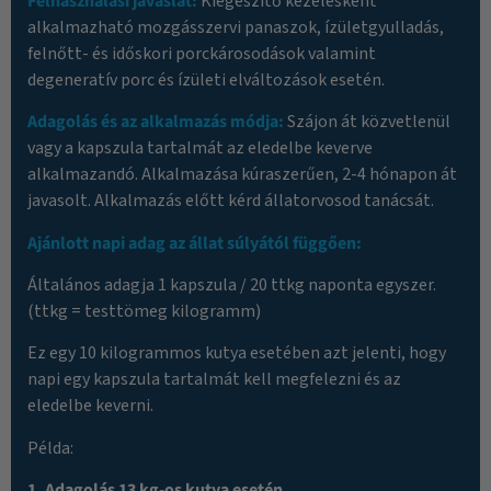
Felhasználási javaslat:
Kiegészítő kezelésként
alkalmazható mozgásszervi panaszok, ízületgyulladás,
felnőtt- és időskori porckárosodások valamint
degeneratív porc és ízületi elváltozások esetén.
Adagolás és az alkalmazás módja:
Szájon át közvetlenül
vagy a kapszula tartalmát az eledelbe keverve
alkalmazandó. Alkalmazása kúraszerűen, 2-4 hónapon át
javasolt. Alkalmazás előtt kérd állatorvosod tanácsát.
Ajánlott napi adag az állat súlyától függően:
Általános adagja 1 kapszula / 20 ttkg naponta egyszer.
(ttkg = testtömeg kilogramm)
Ez egy 10 kilogrammos kutya esetében azt jelenti, hogy
napi egy kapszula tartalmát kell megfelezni és az
eledelbe keverni.
Példa:
1. Adagolás 13 kg-os kutya esetén