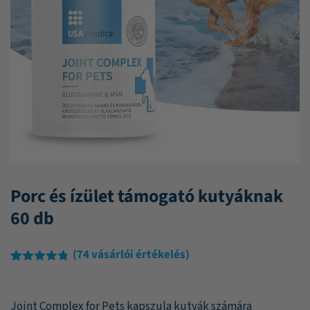
Porc és ízület támogató kutyáknak
60 db
(
74
vásárlói értékelés)
Értékelés
74
4.77
az 5-
ből,
Joint Complex for Pets kapszula kutyák számára
értékelés