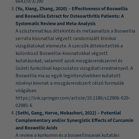
6643/9/3/290
(Yu, Xiang, Zhang, 2020) – Effectiveness of Boswellia
and Boswellia Extract for Osteoarthritis Patients: A
Systematic Review and Meta-Analysis
A szisztematikus áttekintés és metaanalízis a Boswellia
serrata kivonattal végzett randomizált klinikai
vizsgálatokat elemezte. A szerzők áttekintették a
különböző Boswellia-kivonatokkal végzett
kutatásokat, valamint azok mozgásrendszerrel és
ízületi funkcióval kapcsolatos vizsgálati eredményeit. A
Boswellia ma az egyik legintenzívebben kutatott
növényi kivonat a mozgásrendszert célzó formulák
világában.
https://link.springer.com/article/10.1186/s12906-020-
02985-6
(Sethi, Gang, Herve, Mobasheri, 2022) – Potential
Complementary and/or Synergistic Effects of Curcumin
and Boswellic Acids
A review a kurkumin és a boswellinsavak kutatási