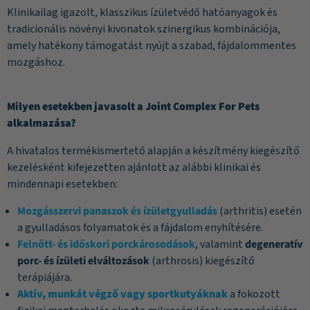
Klinikailag igazolt, klasszikus ízületvédő hatóanyagok és
tradicionális növényi kivonatok szinergikus kombinációja,
amely hatékony támogatást nyújt a szabad, fájdalommentes
mozgáshoz.
Milyen esetekben javasolt a Joint Complex For Pets
alkalmazása?
A hivatalos termékismertető alapján a készítmény kiegészítő
kezelésként kifejezetten ajánlott az alábbi klinikai és
mindennapi esetekben:
Mozgásszervi panaszok és ízületgyulladás
(arthritis) esetén
a gyulladásos folyamatok és a fájdalom enyhítésére.
Felnőtt- és időskori porckárosodások
, valamint
degeneratív
porc- és ízületi elváltozások
(arthrosis) kiegészítő
terápiájára.
Aktív, munkát végző vagy sportkutyáknak
a fokozott