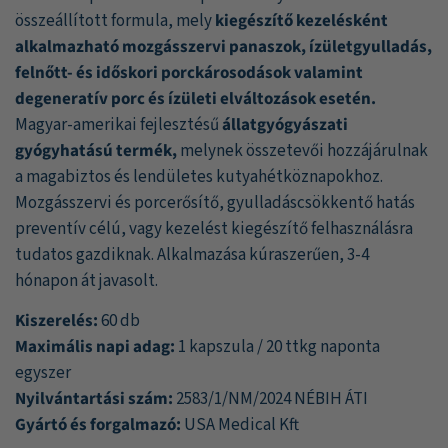
alapján
összeállított formula, mely
kiegészítő kezelésként
alkalmazható mozgásszervi panaszok, ízületgyulladás,
felnőtt- és időskori porckárosodások valamint
degeneratív porc és ízületi elváltozások esetén.
Magyar-amerikai fejlesztésű
állatgyógyászati
gyógyhatású termék,
melynek összetevői hozzájárulnak
a magabiztos és lendületes kutyahétköznapokhoz.
Mozgásszervi és porcerősítő, gyulladáscsökkentő hatás
preventív célú, vagy kezelést kiegészítő felhasználásra
tudatos gazdiknak. Alkalmazása kúraszerűen, 3-4
hónapon át javasolt.
Kiszerelés:
60 db
Maximális napi adag:
1 kapszula / 20 ttkg naponta
egyszer
Nyilvántartási szám:
2583/1/NM/2024 NÉBIH ÁTI
Gyártó és forgalmazó:
USA Medical Kft