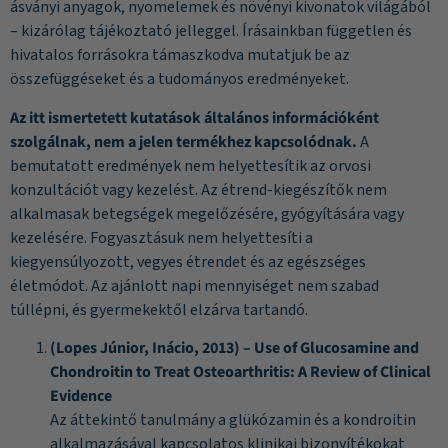
ásványi anyagok, nyomelemek és növényi kivonatok világából
– kizárólag tájékoztató jelleggel. Írásainkban független és
hivatalos forrásokra támaszkodva mutatjuk be az
összefüggéseket és a tudományos eredményeket.
Az itt ismertetett kutatások általános információként
szolgálnak, nem a jelen termékhez kapcsolódnak.
A
bemutatott eredmények nem helyettesítik az orvosi
konzultációt vagy kezelést. Az étrend-kiegészítők nem
alkalmasak betegségek megelőzésére, gyógyítására vagy
kezelésére. Fogyasztásuk nem helyettesíti a
kiegyensúlyozott, vegyes étrendet és az egészséges
életmódot. Az ajánlott napi mennyiséget nem szabad
túllépni, és gyermekektől elzárva tartandó.
(Lopes Júnior, Inácio, 2013) – Use of Glucosamine and
Chondroitin to Treat Osteoarthritis: A Review of Clinical
Evidence
Az áttekintő tanulmány a glükózamin és a kondroitin
alkalmazásával kapcsolatos klinikai bizonyítékokat