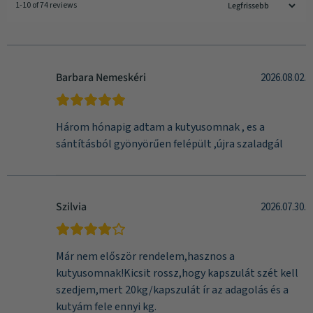
1-10 of 74 reviews
Barbara Nemeskéri
2026.08.02.
Három hónapig adtam a kutyusomnak , es a
sántításból gyönyörűen felépült ,újra szaladgál
Szilvia
2026.07.30.
Már nem először rendelem,hasznos a
kutyusomnak!Kicsit rossz,hogy kapszulát szét kell
szedjem,mert 20kg/kapszulát ír az adagolás és a
kutyám fele ennyi kg.