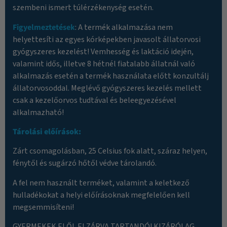
szembeni ismert túlérzékenység esetén.
Figyelmeztetések
: A termék alkalmazása nem
helyettesíti az egyes kórképekben javasolt állatorvosi
gyógyszeres kezelést! Vemhesség és laktáció idején,
valamint idős, illetve 8 hétnél fiatalabb állatnál való
alkalmazás esetén a termék használata előtt konzultálj
állatorvosoddal. Meglévő gyógyszeres kezelés mellett
csak a kezelőorvos tudtával és beleegyezésével
alkalmazható!
Tárolási előírások:
Zárt csomagolásban, 25 Celsius fok alatt, száraz helyen,
fénytől és sugárzó hőtől védve tárolandó.
A fel nem használt terméket, valamint a keletkező
hulladékokat a helyi előírásoknak megfelelően kell
megsemmisíteni!
GYERMEKEK ELŐL ELZÁRVA TARTANDÓ! KIZÁRÓLAG