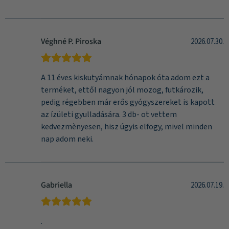
Véghné P. Piroska
2026.07.30.
A 11 éves kiskutyámnak hónapok óta adom ezt a
terméket, ettől nagyon jól mozog, futkározik,
pedig régebben már erős gyógyszereket is kapott
az ízületi gyulladására. 3 db- ot vettem
kedvezmènyesen, hisz úgyis elfogy, mivel minden
nap adom neki.
Gabriella
2026.07.19.
.