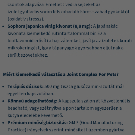
csontok alapváza. Emellett védi a sejteket az
ízületgyulladás során felszabaduló káros szabad gyököktől
(oxidatív stressz).
Sophora japonica virág kivonat (8,8 mg):
A japánakác
kivonata kiemelkedő rutintartalommal bír. Ez a
bioflavonoid erősíti a hajszálereket, javítja az ízületek körüli
mikrokeringést, így a tápanyagok gyorsabban eljutnak a
sérült szövetekhez.
Miért kiemelkedő választás a Joint Complex For Pets?
Terápiás dózisok:
500 mg tiszta glükózamin-szulfát már
egyetlen kapszulában.
Könnyű adagolhatóság:
A kapszula szájon át közvetlenül is
beadható, vagy szétnyitva a por/tartalom egyszerűen a
kutya eledelébe keverhető.
Prémium minőségbiztosítás:
GMP (Good Manufacturing
Practice) irányelvek szerint minősített üzemben gyártva.