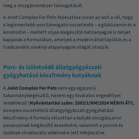
meg a mozgásrendszer támogatását.
A Joint Complex For Pets fejlesztése során az volt a cél, hogy
a legismertebb porctámogató összetevők – a glükózamin és a
kondroitin – mellett olyan kiegészítő hatóanyagok is helyet
kapjanak a formulában, amelyek a modern állattáplálás és a
tradicionális növényi alapanyagok világát ötvözik.
Porc- és ízületvédő állatgyógyászati
gyógyhatású készítmény kutyáknak
A
Joint Complex For Pets
nem egy egyszerű
takarmánykiegészítő, hanem egy hivatalos engedéllyel
rendelkező (
Nyilvántartási szám: 2583/1/NM/2024 NÉBIH ÁTI
),
komplex összetételű állatgyógyászati gyógyhatású
készítmény. A formula célzottan a kutyák mozgásszervi
panaszainak kiegészítő kezelésére, valamint a porcok és
ízületek strukturális védelmére lett kifejlesztve.