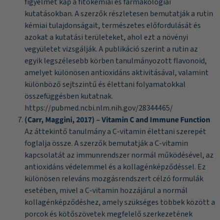
figyelmet kap a fitokémiai és farmakológiai
kutatásokban. A szerzők részletesen bemutatják a rutin
kémiai tulajdonságait, természetes előfordulását és
azokat a kutatási területeket, ahol ezt a növényi
vegyületet vizsgálják. A publikáció szerint a rutin az
egyik legszélesebb körben tanulmányozott flavonoid,
amelyet különösen antioxidáns aktivitásával, valamint
különböző sejtszintű és élettani folyamatokkal
összefüggésben kutatnak.
https://pubmed.ncbi.nlm.nih.gov/28344465/
(Carr, Maggini, 2017) – Vitamin C and Immune Function
Az áttekintő tanulmány a C-vitamin élettani szerepét
foglalja össze. A szerzők bemutatják a C-vitamin
kapcsolatát az immunrendszer normál működésével, az
antioxidáns védelemmel és a kollagénképződéssel. Ez
különösen releváns mozgásrendszert célzó formulák
esetében, mivel a C-vitamin hozzájárul a normál
kollagénképződéshez, amely szükséges többek között a
porcok és kötőszövetek megfelelő szerkezetének