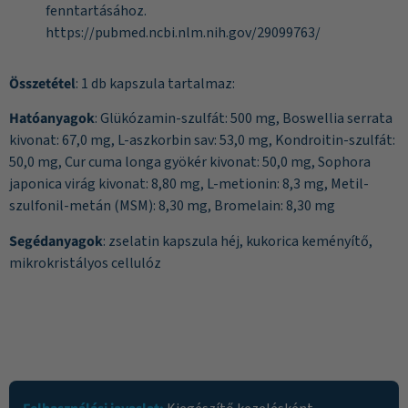
fenntartásához.
https://pubmed.ncbi.nlm.nih.gov/29099763/
Összetétel
: 1 db kapszula tartalmaz:
Hatóanyagok
: Glükózamin-szulfát: 500 mg, Boswellia serrata
kivonat: 67,0 mg, L-aszkorbin sav: 53,0 mg, Kondroitin-szulfát:
50,0 mg, Cur cuma longa gyökér kivonat: 50,0 mg, Sophora
japonica virág kivonat: 8,80 mg, L-metionin: 8,3 mg, Metil-
szulfonil-metán (MSM): 8,30 mg, Bromelain: 8,30 mg
Segédanyagok
: zselatin kapszula héj, kukorica keményítő,
mikrokristályos cellulóz