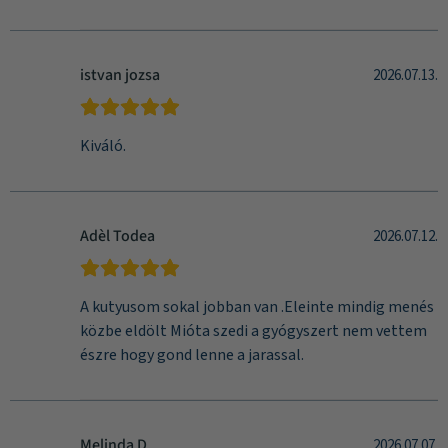
istvan jozsa
2026.07.13.
Kiváló.
Adèl Todea
2026.07.12.
A kutyusom sokal jobban van .Eleinte mindig menés
közbe eldölt Mióta szedi a gyógyszert nem vettem
észre hogy gond lenne a jarassal.
Melinda D.
2026.07.07.