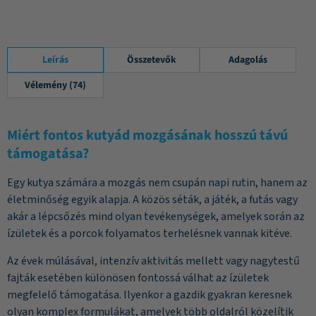
Leírás
Összetevők
Adagolás
Vélemény (74)
Miért fontos kutyád mozgásának hosszú távú
támogatása?
Egy kutya számára a mozgás nem csupán napi rutin, hanem az
életminőség egyik alapja. A közös séták, a játék, a futás vagy
akár a lépcsőzés mind olyan tevékenységek, amelyek során az
ízületek és a porcok folyamatos terhelésnek vannak kitéve.
Az évek múlásával, intenzív aktivitás mellett vagy nagytestű
fajták esetében különösen fontossá válhat az ízületek
megfelelő támogatása. Ilyenkor a gazdik gyakran keresnek
olyan komplex formulákat, amelyek több oldalról közelítik