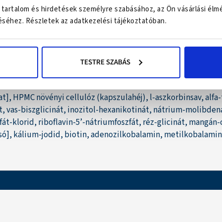
 tartalom és hirdetések személyre szabásához, az Ön vásárlási élm
séhez. Részletek az adatkezelési tájékoztatóban.
TESTRE SZABÁS
cs kivonat, spirulina alga, zöld tea levél őrlemény, galagony
vonat, béta-glükán (Saccharomyces cerevisiae), fekete ribiszke 
], HPMC növényi cellulóz (kapszulahéj), l-aszkorbinsav, alfa
t, vas-biszglicinát, inozitol-hexanikotinát, nátrium-molibdenát
zfát-klorid, riboflavin-5’-nátriumfoszfát, réz-glicinát, mangán
só], kálium-jodid, biotin, adenozilkobalamin, metilkobalamin