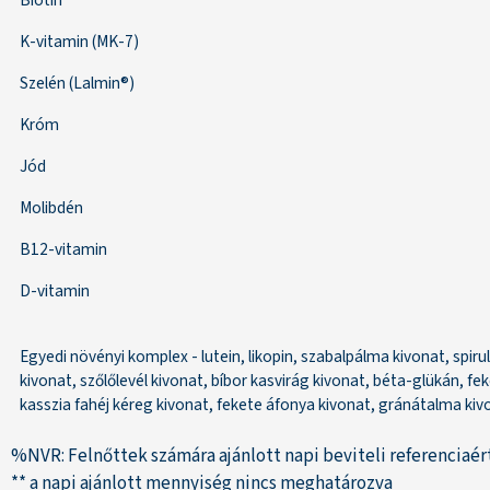
Biotin
K-vitamin (MK-7)
Szelén (Lalmin®)
Króm
Jód
Molibdén
B12-vitamin
D-vitamin
Egyedi növényi komplex - lutein, likopin, szabalpálma kivonat, spir
kivonat, szőlőlevél kivonat, bíbor kasvirág kivonat, béta-glükán, fek
kasszia fahéj kéreg kivonat, fekete áfonya kivonat, gránátalma kiv
%NVR: Felnőttek számára ajánlott napi beviteli referenciaé
** a napi ajánlott mennyiség nincs meghatározva