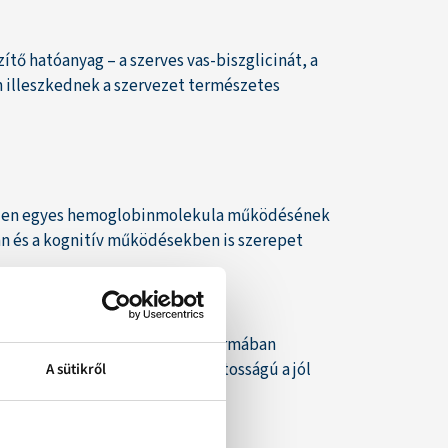
ítő hatóanyag – a szerves vas-biszglicinát, a
n illeszkednek a szervezet természetes
minden egyes hemoglobinmolekula működésének
sban és a kognitív működésekben is szerepet
nakkor az sem mindegy, milyen formában
asznosítani tud. Ezért kulcsfontosságú a jól
A sütikről