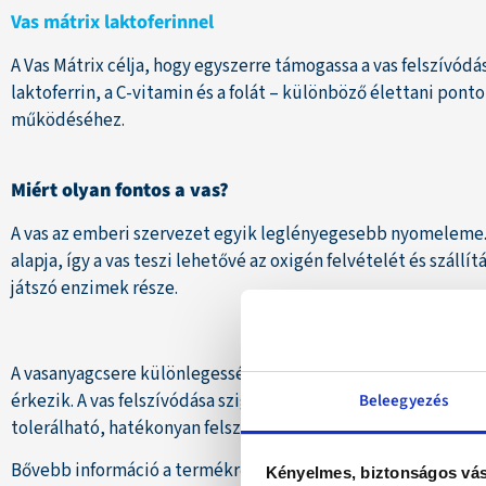
Vas mátrix laktoferinnel
A Vas Mátrix célja, hogy egyszerre támogassa a vas felszívódá
laktoferrin, a C-vitamin és a folát – különböző élettani po
működéséhez.
Miért olyan fontos a vas?
A vas az emberi szervezet egyik leglényegesebb nyomeleme
alapja, így a vas teszi lehetővé az oxigén felvételét és szál
játszó enzimek része.
A vasanyagcsere különlegessége, hogy a szervezet nem képes
érkezik. A vas felszívódása szigorúan szabályozott folyamat: 
Beleegyezés
tolerálható, hatékonyan felszívódó vasformák használata.
Bővebb információ a termékről
ITT
!
Kényelmes, biztonságos vás