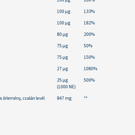
100 µg
200%
100 µg
133%
100 µg
182%
80 µg
200%
75 µg
50%
75 µg
150%
27 μg
1080%
25 μg
500%
(1000 NE)
a őrlemény, csalán levél
847 mg
**