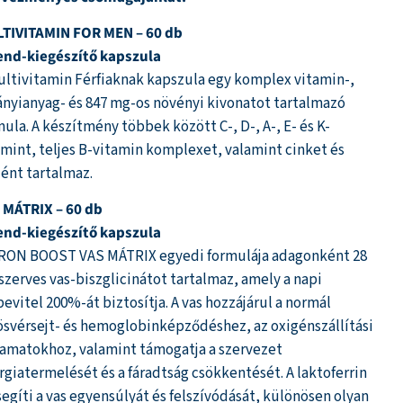
pján
TIVITAMIN FOR MEN – 60 db
end-kiegészítő kapszula
ultivitamin Férfiaknak kapszula egy komplex vitamin-,
ányianyag- és 847 mg-os növényi kivonatot tartalmazó
mula. A készítmény többek között C-, D-, A-, E- és K-
amint, teljes B-vitamin komplexet, valamint cinket és
lént tartalmaz.
 MÁTRIX – 60 db
end-kiegészítő kapszula
IRON BOOST VAS MÁTRIX egyedi formulája adagonként 28
szerves vas-biszglicinátot tartalmaz, amely a napi
bevitel 200%-át biztosítja. A vas hozzájárul a normál
ösvérsejt- és hemoglobinképződéshez, az oxigénszállítási
yamatokhoz, valamint támogatja a szervezet
rgiatermelését és a fáradtság csökkentését. A laktoferrin
segíti a vas egyensúlyát és felszívódását, különösen olyan