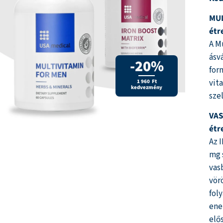
ala
MUL
étr
A M
ásv
-20%
for
vit
1 960 Ft
kedvezmény
sze
VAS
étr
Az 
mg 
vas
vör
fol
ene
elő