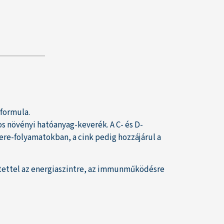
 formula.
-os növényi hatóanyag-keverék. A C- és D-
re-folyamatokban, a cink pedig hozzájárul a
ntettel az energiaszintre, az immunműködésre