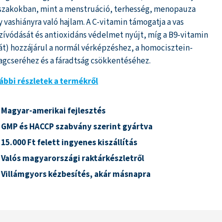
szakokban, mint a menstruáció, terhesség, menopauza
y vashiányra való hajlam. A C-vitamin támogatja a vas
szívódását és antioxidáns védelmet nyújt, míg a B9-vitamin
lát) hozzájárul a normál vérképzéshez, a homocisztein-
agcseréhez és a fáradtság csökkentéséhez.
ábbi részletek a termékről
Magyar-amerikai fejlesztés
GMP és HACCP szabvány szerint gyártva
15.000 Ft felett ingyenes kiszállítás
Valós magyarországi raktárkészletről
Villámgyors kézbesítés, akár másnapra