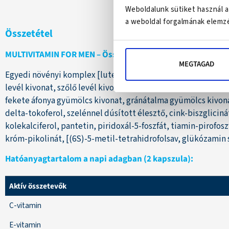
Weboldalunk sütiket használ a
a weboldal forgalmának elemzé
Összetétel
MULTIVITAMIN FOR MEN – Összetevők:
MEGTAGAD
Egyedi növényi komplex [lutein, likopin, szabalpálma gyümöl
levél kivonat, szőlő levél kivonat, bíbor kasvirág gyökér ki
fekete áfonya gyümölcs kivonat, gránátalma gyümölcs kivonat
delta-tokoferol, szelénnel dúsított élesztő, cink-biszgliciná
kolekalciferol, pantetin, piridoxál-5-foszfát, tiamin-pirofos
króm-pikolinát, [(6S)-5-metil-tetrahidrofolsav, glükózamin 
Hatóanyagtartalom a napi adagban (2 kapszula):
Aktív összetevők
C-vitamin
E-vitamin