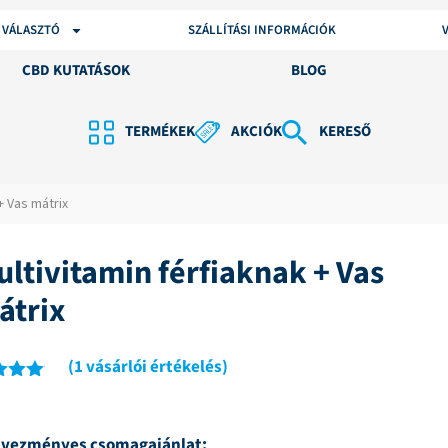
 VÁLASZTÓ
SZÁLLÍTÁSI INFORMÁCIÓK
CBD KUTATÁSOK
BLOG
TERMÉKEK
AKCIÓK
KERESŐ
+ Vas mátrix
ultivitamin férfiaknak + Vas
átrix
(
1
vásárlói értékelés)
ékelés
0
az
l,
vezményes csomagajánlat:
ékelés