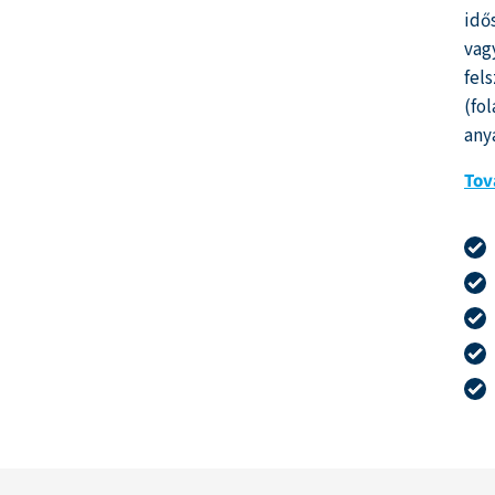
idő
vag
fel
(fo
any
Tov