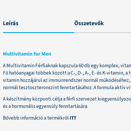
Leírás
Összetevők
Multivitamin for Men
A Multivitamin Férfiaknak kapszula 60 db egy komplex, vita
Fő hatóanyagai többek között a C-, D-, A-, E- és K-vitamin, a
vitamin hozzájárul az immunrendszer normál működéséhez, a
normál tesztoszteronszint fenntartásához. A formula aktív v
A készítmény központi célja a férfi szervezet kiegyensúlyo
és a hormonális egyensúly fenntartására.
Bővebb információ a termékről
ITT