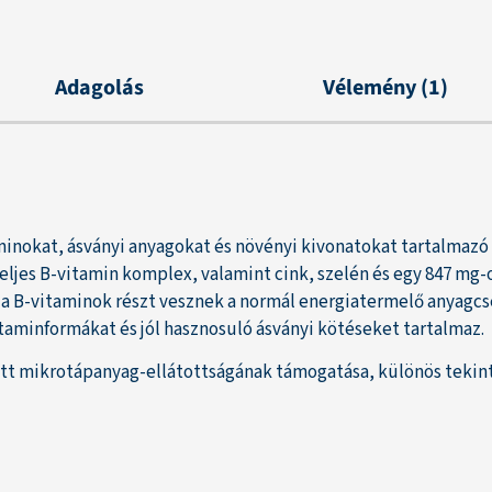
Adagolás
Vélemény (1)
minokat, ásványi anyagokat és növényi kivonatokat tartalmazó
 teljes B-vitamin komplex, valamint cink, szelén és egy 847 mg
 B-vitaminok részt vesznek a normál energiatermelő anyagcse
itaminformákat és jól hasznosuló ásványi kötéseket tartalmaz.
zott mikrotápanyag-ellátottságának támogatása, különös teki