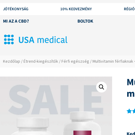
JÓTÉKONYSÁG
10% KEDVEZMÉNY
RÉGIÓ
MI AZ A CBD?
BOLTOK
Kezdőlap
/
Étrend-kiegészítők
/
Férfi egészség
/ Multivitamin férfiaknak 
M
m
Ért
1
4.0
5-bő
Ked
ért