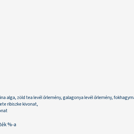
ulina alga, zöld tea levél őrlemény, galagonya levél őrlemény, fokhagym
ete ribiszke kivonat,
onat
rték %-a