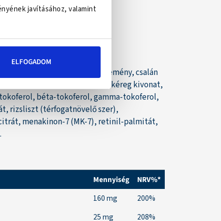
ényének javításához, valamint
ELFOGADOM
a levél őrlemény, fokhagyma őrlemény, csalán
gyümölcs kivonat, kasszia fahéj kéreg kivonat,
-tokoferol, béta-tokoferol, gamma-tokoferol,
, rizsliszt (térfogatnövelő szer),
-citrát, menakinon-7 (MK-7), retinil-palmitát,
.
Mennyiség
NRV%*
160 mg
200%
25 mg
208%