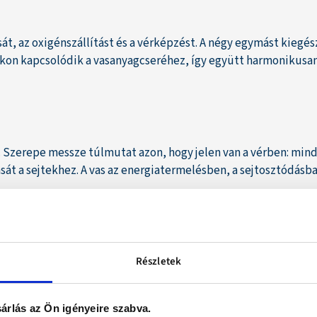
sát, az oxigénszállítást és a vérképzést. A négy egymást kiegész
ntokon kapcsolódik a vasanyagcseréhez, így együtt harmonikusa
. Szerepe messze túlmutat azon, hogy jelen van a vérben: 
lítását a sejtekhez. A vas az energiatermelésben, a sejtosztódá
 vasat előállítani. Mindig kívülről kell hozzájutnunk – ugya
a szervezet csak azt a mennyiséget veszi fel, amelyet valóban h
Részletek
árlás az Ön igényeire szabva.