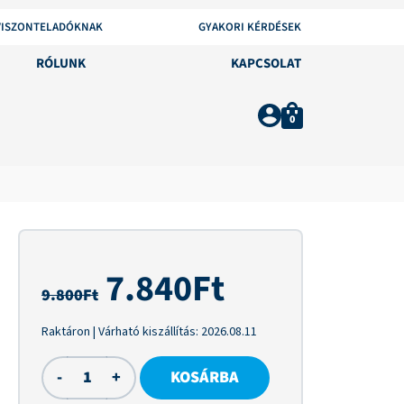
VISZONTELADÓKNAK
GYAKORI KÉRDÉSEK
RÓLUNK
KAPCSOLAT
0
7.840
Ft
9.800
Ft
Raktáron
| Várható kiszállítás:
2026.08.11
-
+
KOSÁRBA