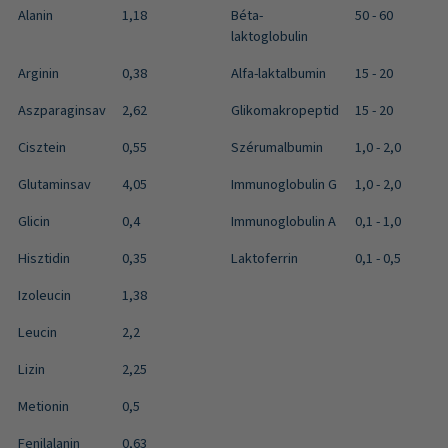
Alanin
1,18
Béta-
50 - 60
laktoglobulin
Arginin
0,38
Alfa-laktalbumin
15 - 20
Aszparaginsav
2,62
Glikomakropeptid
15 - 20
Cisztein
0,55
Szérumalbumin
1,0 - 2,0
Glutaminsav
4,05
Immunoglobulin G
1,0 - 2,0
Glicin
0,4
Immunoglobulin A
0,1 - 1,0
Hisztidin
0,35
Laktoferrin
0,1 - 0,5
Izoleucin
1,38
Leucin
2,2
Lizin
2,25
Metionin
0,5
Fenilalanin
0,63