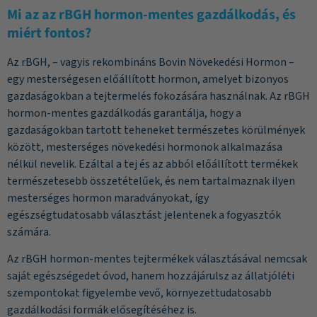
Mi az az rBGH hormon-mentes gazdálkodás, és
miért fontos?
Az rBGH, – vagyis rekombináns Bovin Növekedési Hormon –
egy mesterségesen előállított hormon, amelyet bizonyos
gazdaságokban a tejtermelés fokozására használnak. Az rBGH
hormon-mentes gazdálkodás garantálja, hogy a
gazdaságokban tartott teheneket természetes körülmények
között, mesterséges növekedési hormonok alkalmazása
nélkül nevelik. Ezáltal a tej és az abból előállított termékek
természetesebb összetételűek, és nem tartalmaznak ilyen
mesterséges hormon maradványokat, így
egészségtudatosabb választást jelentenek a fogyasztók
számára.
Az rBGH hormon-mentes tejtermékek választásával nemcsak
saját egészségedet óvod, hanem hozzájárulsz az állatjóléti
szempontokat figyelembe vevő, környezettudatosabb
gazdálkodási formák elősegítéséhez is.