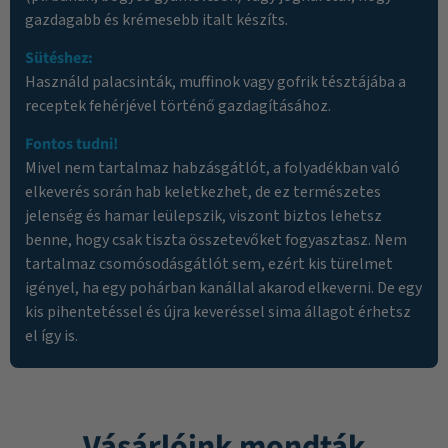
gazdagabb és krémesebb italt készíts.
Sütéshez:
Használd palacsinták, muffinok vagy gofrik tésztájába a
receptek fehérjével történő gazdagításához.
Fontos tudni!
Mivel nem tartalmaz habzásgátlót, a folyadékban való
elkeverés során hab keletkezhet, de ez természetes
jelenség és hamar leülepszik, viszont biztos lehetsz
benne, hogy csak tiszta összetevőket fogyasztasz. Nem
tartalmaz csomósodásgátlót sem, ezért kis türelmet
igényel, ha egy pohárban kanállal akarod elkeverni. De egy
kis pihentetéssel és újra keveréssel sima állagot érhetsz
el így is.
Vásárlóink mondták