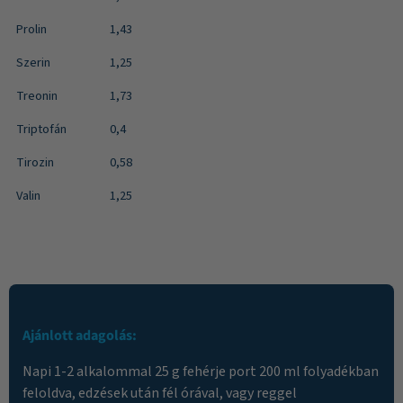
Prolin
1,43
Szerin
1,25
Treonin
1,73
Triptofán
0,4
Tirozin
0,58
Valin
1,25
Ajánlott adagolás:
Napi 1-2 alkalommal 25 g fehérje port 200 ml folyadékban
feloldva, edzések után fél órával, vagy reggel