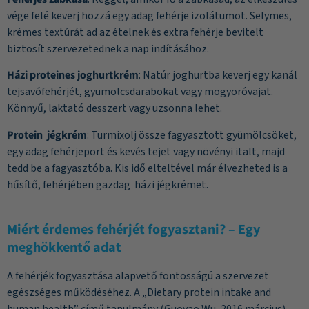
vége felé keverj hozzá egy adag fehérje izolátumot. Selymes,
krémes textúrát ad az ételnek és extra fehérje bevitelt
biztosít szervezetednek a nap indításához.
Házi proteines joghurtkrém
: Natúr joghurtba keverj egy kanál
tejsavófehérjét, gyümölcsdarabokat vagy mogyoróvajat.
Könnyű, laktató desszert vagy uzsonna lehet.
Protein jégkrém
: Turmixolj össze fagyasztott gyümölcsöket,
egy adag fehérjeport és kevés tejet vagy növényi italt, majd
tedd be a fagyasztóba. Kis idő elteltével már élvezheted is a
hűsítő, fehérjében gazdag házi jégkrémet.
Miért érdemes fehérjét fogyasztani? – Egy
meghökkentő adat
A fehérjék fogyasztása alapvető fontosságú a szervezet
egészséges működéséhez. A „
Dietary protein intake and
human health
” című tanulmány (Guoyao Wu, 2016 március)