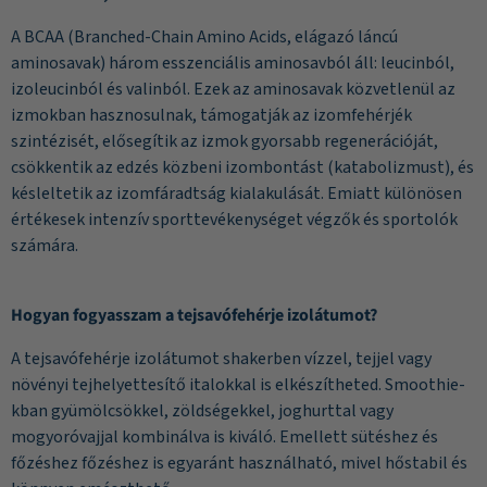
A BCAA (Branched-Chain Amino Acids, elágazó láncú
aminosavak) három esszenciális aminosavból áll: leucinból,
izoleucinból és valinból. Ezek az aminosavak közvetlenül az
izmokban hasznosulnak, támogatják az izomfehérjék
szintézisét, elősegítik az izmok gyorsabb regenerációját,
csökkentik az edzés közbeni izombontást (katabolizmust), és
késleltetik az izomfáradtság kialakulását. Emiatt különösen
értékesek intenzív sporttevékenységet végzők és sportolók
számára.
Hogyan fogyasszam a tejsavófehérje izolátumot?
A tejsavófehérje izolátumot shakerben vízzel, tejjel vagy
növényi tejhelyettesítő italokkal is elkészítheted. Smoothie-
kban gyümölcsökkel, zöldségekkel, joghurttal vagy
mogyoróvajjal kombinálva is kiváló. Emellett sütéshez és
főzéshez főzéshez is egyaránt használható, mivel hőstabil és