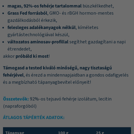
magas, 92%-os fehérje tartalommal
büszkélkedhet,
Grass Fed forrásból
, GMO- és rBGH hormon-mentes
gazdálkodásból érkezik,
felesleges adalékanyagok nélkül
, kíméletes
gyártástechnológiával készül,
változatos aminosav-profillal
segíthet gazdagítani a napi
étrendedet,
akkor
próbáld ki most
!
Támogasd a tested kiváló minőségű, nagy tisztaságú
fehérjével
, és érezd a mindennapjaidban a gondos odafigyelés
és a megbízható tápanyagbevitel előnyeit!
Összetevők
:
92%-os tejsavó fehérje izolátum, lecitin
(napraforgóból)
ÁTLAGOS TÁPÉRTÉK ADATOK
:
Tápanyag
100 g
25 g