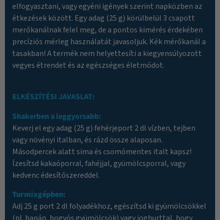
elfogyasztani, vagy egyéni igények szerint napközben az
étkezések között. Egy adag (25 g) körülbelül 3 csapott
merőkanálnak felel meg, de a pontos kimérés érdekében
precíziós mérleg használatát javasoljuk. Kék mérőkanál a
tasakban! A termék nem helyettesíti a kiegyensúlyozott
vegyes étrendet és az egészséges életmódot.
ELKÉSZÍTÉSI JAVASLAT:
Shakerben a leggyorsabb:
Keverj el egy adag (25 g) fehérjeport 2 dl vízben, tejben
vagy növényi italban, és rázd össze alaposan.
Másodpercek alatt sima és csomómentes italt kapsz!
Ízesítsd kakaóporral, fahéjjal, gyümölcsporral, vagy
kedvenc édesítőszereddel.
Turmixgépben
:
Adj 25 g port 2 dl folyadékhoz, egészítsd ki gyümölcsökkel
(pl. banán, bogyós gyümölcsök) vagy joghurttal, hogy