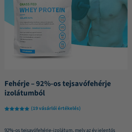
Fehérje – 92%-os tejsavófehérje
izolátumból
(
19
vásárlói értékelés)
Értékelés
19
4.84
az 5-
ből,
92%-os tejsavófehérje-izolátum, mely az év jelentős
értékelés