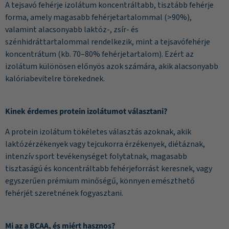
A tejsavó fehérje izolátum koncentráltabb, tisztább fehérje
forma, amely magasabb fehérjetartalommal (>90%),
valamint alacsonyabb laktóz-, zsír- és
szénhidráttartalommal rendelkezik, mint a tejsavófehérje
koncentrátum (kb. 70–80% fehérjetartalom). Ezért az
izolátum különösen előnyös azok számára, akik alacsonyabb
kalóriabevitelre törekednek.
Kinek érdemes protein izolátumot választani?
A protein izolátum tökéletes választás azoknak, akik
laktózérzékenyek vagy tejcukorra érzékenyek, diétáznak,
intenzív sport tevékenységet folytatnak, magasabb
tisztaságú és koncentráltabb fehérjeforrást keresnek, vagy
egyszerűen prémium minőségű, könnyen emészthető
fehérjét szeretnének fogyasztani.
Mi az a BCAA, és miért hasznos?