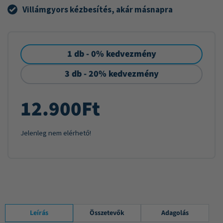
Villámgyors kézbesítés, akár másnapra
1 db - 0% kedvezmény
3 db - 20% kedvezmény
12.900
Ft
Jelenleg nem elérhető!
Leírás
Összetevők
Adagolás