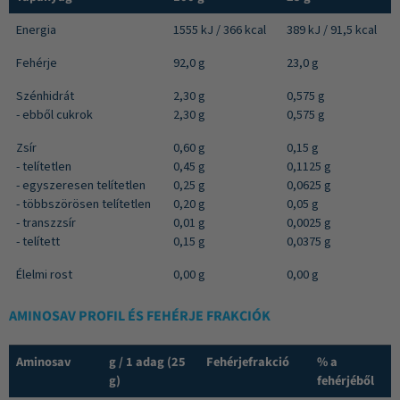
Energia
1555 kJ / 366 kcal
389 kJ / 91,5 kcal
Fehérje
92,0 g
23,0 g
Szénhidrát
2,30 g
0,575 g
- ebből cukrok
2,30 g
0,575 g
Zsír
0,60 g
0,15 g
- telítetlen
0,45 g
0,1125 g
- egyszeresen telítetlen
0,25 g
0,0625 g
- többszörösen telítetlen
0,20 g
0,05 g
- transzzsír
0,01 g
0,0025 g
- telített
0,15 g
0,0375 g
Élelmi rost
0,00 g
0,00 g
AMINOSAV PROFIL ÉS FEHÉRJE FRAKCIÓK
Aminosav
g / 1 adag (25
Fehérjefrakció
% a
g)
fehérjéből