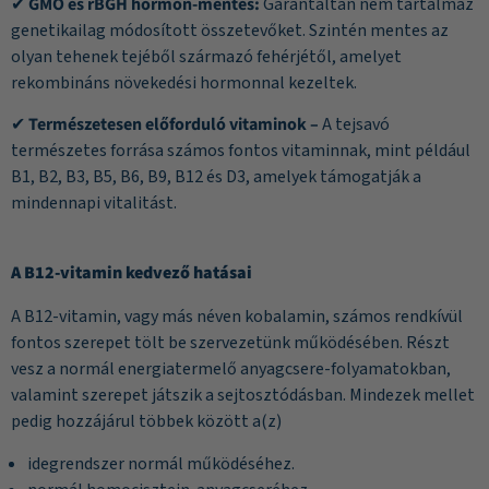
✔
GMO és rBGH hormon-mentes:
Garantáltan nem tartalmaz
genetikailag módosított összetevőket. Szintén mentes az
olyan tehenek tejéből származó fehérjétől, amelyet
rekombináns növekedési hormonnal kezeltek.
✔
Természetesen előforduló vitaminok –
A tejsavó
természetes forrása számos fontos vitaminnak, mint például
B1, B2, B3, B5, B6, B9, B12 és D3, amelyek támogatják a
mindennapi vitalitást.
A B12-vitamin kedvező hatásai
A B12-vitamin, vagy más néven kobalamin, számos rendkívül
fontos szerepet tölt be szervezetünk működésében. Részt
vesz a normál energiatermelő anyagcsere-folyamatokban,
valamint szerepet játszik a sejtosztódásban. Mindezek mellet
pedig hozzájárul többek között a(z)
idegrendszer normál működéséhez.