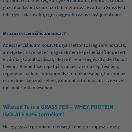
hormonoktól mentes, környezetbarátabb, fenntarthatóbb
gazdálkodásból származó fehérjeforrást. Ezáltal a Grass Fed
fehérjék tudatosabb, egészségesebb választást jelentenek.
Mi az az esszenciális aminosav?
Az esszenciális aminosavak olyan létfontosságú aminosavak,
amelyeket a szervezet magának nem képes előállítani, ezért
kizárólag táplálkozással, illetve étrend-kiegészítőkkel tudod
bevinni. Kiemelt szerepet játszanak az izmok építésében,
regenerációjában, immunrendszer működésében, hormonok
és enzimek képződésében, valamint általánosan a szervezet
optimális működésében.
Válaszd Te is a GRASS FED – WHEY PROTEIN
ISOLATE 92% terméket!
Ha egy igazán prémium minőségű fehérjére vágysz, amely: