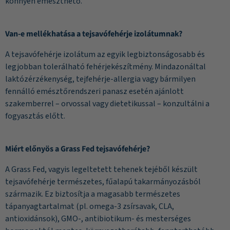
könnyen emészthető.
Van-e mellékhatása a tejsavófehérje izolátumnak?
A tejsavófehérje izolátum az egyik legbiztonságosabb és
legjobban tolerálható fehérjekészítmény. Mindazonáltal
laktózérzékenység, tejfehérje-allergia vagy bármilyen
fennálló emésztőrendszeri panasz esetén ajánlott
szakemberrel – orvossal vagy dietetikussal – konzultálni a
fogyasztás előtt.
Miért előnyös a Grass Fed tejsavófehérje?
A Grass Fed, vagyis legeltetett tehenek tejéből készült
tejsavófehérje természetes, fűalapú takarmányozásból
származik. Ez biztosítja a magasabb természetes
tápanyagtartalmat (pl. omega-3 zsírsavak, CLA,
antioxidánsok), GMO-, antibiotikum- és mesterséges