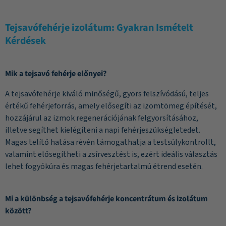
Tejsavófehérje izolátum: Gyakran Ismételt
Kérdések
Mik a tejsavó fehérje előnyei?
A tejsavófehérje kiváló minőségű, gyors felszívódású, teljes
értékű fehérjeforrás, amely elősegíti az izomtömeg építését,
hozzájárul az izmok regenerációjának felgyorsításához,
illetve segíthet kielégíteni a napi fehérjeszükségletedet.
Magas telítő hatása révén támogathatja a testsúlykontrollt,
valamint elősegítheti a zsírvesztést is, ezért ideális választás
lehet fogyókúra és magas fehérjetartalmú étrend esetén.
Mi a különbség a tejsavófehérje koncentrátum és izolátum
között?