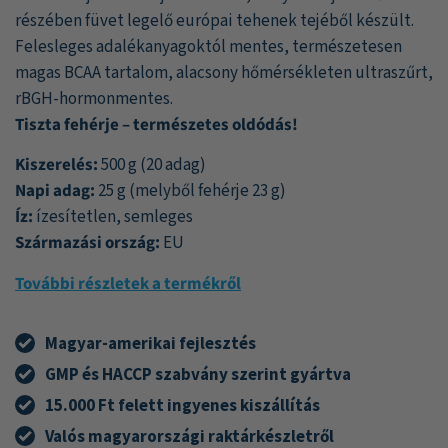
alapján
részében füvet legelő európai tehenek tejéből készült.
Felesleges adalékanyagoktól mentes, természetesen
magas BCAA tartalom, alacsony hőmérsékleten ultraszűrt,
rBGH-hormonmentes.
Tiszta fehérje – természetes oldódás!
Kiszerelés:
500 g (20 adag)
Napi adag:
25 g (melyből fehérje 23 g)
Íz:
ízesítetlen, semleges
Származási ország:
EU
További részletek a termékről
Magyar-amerikai fejlesztés
GMP és HACCP szabvány szerint gyártva
15.000 Ft felett ingyenes kiszállítás
Valós magyarországi raktárkészletről