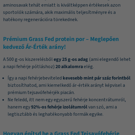
aminosavak tehát emiatt is kiváltképpen értékesek azon
sportolók számára, akik maximális teljesítményre és a
hatékony regenerációra törekednek.
Prémium Grass Fed protein por – Meglepően
kedvező Ár-Érték arány!
A 500 g-os kiszerelésből
egy 25 g-os adag
(ami elegendő lehet
a napi fehérje pótláshoz)
20 alkalomra
elég.
Így a napi fehérjebeviteled
kevesebb mint pár száz forintból
biztosíthatod, ami kiemelkedő ár-érték arányt képvisel a
prémium tejsavófehérjék piacán.
Ne feledd, itt nem egy egyszerű fehérje koncentrátumról,
hanem egy
92%-os fehérje izolátumról
van szó, ami a
legtisztább és leghatékonyabb formák egyike.
Hogyan építsd be a Grass Fed Tejsavófehérje