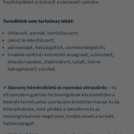
foszfolipideket is biztosít a szervezet számára.
Termékünk nem tartalmaz tehát:
ízfokozót, aromát, tartósítószert;
cukrot és édesítőszert;
pálmaolajat, habzásgátlót, csomósodásgátlót;
továbbá sűrítő és krémesítő anyagokat, színezéket,
étkezési savakat, stabilizátort, szóját, illetve
hidrogénezett zsírokat.
✔
Alacsony hőmérsékletű és nyomású ultraszűrés: –
Az
ultramodern gyártási technológiának köszönhetően a
fehérjék természetes szerkezete érintetlen marad. Az ép
fehérjefrakciók, mint például a laktoferrin és az
immunglobulinok megőrzése, tovább növeli a termék
hatékonyságát.