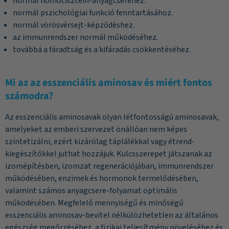
normál homocisztein-anyagcseréhez.
normál pszichológiai funkció fenntartásához.
normál vörösvérsejt-képződéshez.
az immunrendszer normál működéséhez.
továbbá a fáradtság és a kifáradás csökkentéséhez.
Mi az az esszenciális aminosav és miért fontos
számodra?
Az esszenciális aminosavak olyan létfontosságú aminosavak,
amelyeket az emberi szervezet önállóan nem képes
szintetizálni, ezért kizárólag táplálékkal vagy étrend-
kiegészítőkkel juthat hozzájuk. Kulcsszerepet játszanak az
izomépítésben, izomzat regenerációjában, immunrendszer
működésében, enzimek és hormonok termelődésében,
valamint számos anyagcsere-folyamat optimális
működésében. Megfelelő mennyiségű és minőségű
esszenciális aminosav-bevitel nélkülözhetetlen az általános
egészség megőrzéséhez, a fizikai teljesítmény növeléséhez és