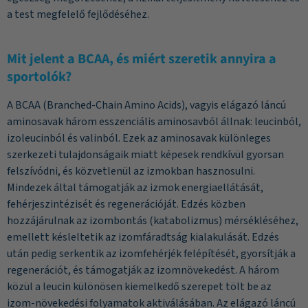
a test megfelelő fejlődéséhez.
Mit jelent a BCAA, és miért szeretik annyira a
sportolók?
A BCAA (Branched-Chain Amino Acids), vagyis elágazó láncú
aminosavak három esszenciális aminosavból állnak: leucinból,
izoleucinból és valinból. Ezek az aminosavak különleges
szerkezeti tulajdonságaik miatt képesek rendkívül gyorsan
felszívódni, és közvetlenül az izmokban hasznosulni.
Mindezek által támogatják az izmok energiaellátását,
fehérjeszintézisét és regenerációját. Edzés közben
hozzájárulnak az izombontás (katabolizmus) mérsékléséhez,
emellett késleltetik az izomfáradtság kialakulását. Edzés
után pedig serkentik az izomfehérjék felépítését, gyorsítják a
regenerációt, és támogatják az izomnövekedést. A három
közül a leucin különösen kiemelkedő szerepet tölt be az
izom-növekedési folyamatok aktiválásában. Az elágazó láncú