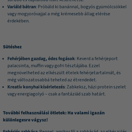
Variáld bátran
: Próbáld ki banánnal, bogyós gyümölcsökkel
vagy mogyoróvajjal a még krémesebb állag elérése
érdekében.
Sütéshez
Fehérjében gazdag, édes fogások
: Keverd a fehérjeport
palacsinta, muffin vagy gofri tésztájába. Ezzel
megnövelheted az elkészült ételek fehérjetartalmát, és
még változatosabbá teheted az étrendedet.
Kreatív konyhai kísérletezés
: Zabkeksz, házi protein szelet
vagy energiagolyó – csak a fantáziád szab határt.
További felhasználási ötletek: Ha valami igazán
különlegesre vágysz!
Fehérjés zabkása
: Reggel, amikor fő a zabkásád, az elkészülés