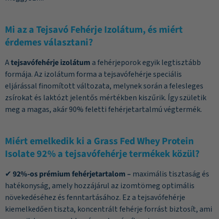
Mi az a Tejsavó Fehérje Izolátum, és miért
érdemes választani?
A
tejsavófehérje izolátum
a fehérjeporok egyik legtisztább
formája. Az izolátum forma a tejsavófehérje speciális
eljárással finomított változata, melynek során a felesleges
zsírokat és laktózt jelentős mértékben kiszűrik. Így születik
meg a magas, akár 90% feletti fehérjetartalmú végtermék.
Miért emelkedik ki a Grass Fed Whey Protein
Isolate 92% a tejsavófehérje termékek közül?
✔
92%-os prémium fehérjetartalom –
maximális tisztaság és
hatékonyság, amely hozzájárul az izomtömeg optimális
növekedéséhez és fenntartásához. Ez a tejsavófehérje
kiemelkedően tiszta, koncentrált fehérje forrást biztosít, ami