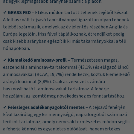
az egyik legmagasabb aránynak számít a piacon.
✔
GRASS FED –
Etikus módon tartott tehenek tejéből készül.
A felhasznált tejsavó tanúsítvánnyal igazoltan olyan tehenek
tejéből származik, amelyek az év jelentős részében Anglia és
Európa legelőin, friss fűvel táplálkoznak, étrendjüket pedig
csak kisebb arányban egészítik ki más takarmányokkal a téli
hónapokban
.
✔
Kiemelkedő aminosav-profil –
Természetesen magas,
esszenciális aminosav-tartalommal (43,1%) és elágazó láncú
aminosavakkal (BCAA, 19,7%) rendelkezik, köztük kiemelkedő
arányú leucinnal (8,8%). Csak a szervezet számára
hasznosítható L-aminosavakat tartalmaz. A fehérje
hozzájárul az izomtömeg növekedéshez és fenntartásához.
✔
Felesleges adalékanyagoktól mentes –
A tejsavó fehérjén
kívül kizárólag egy kis mennyiségű, napraforgóból származó
lecitint tartalmaz, amely nemcsak természetes módon segíti
a fehérje könnyű és egyenletes oldódását, hanem értékes