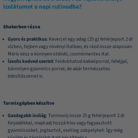
Izolátumot a napi rutinodba?
Shakerben rázva
Gyors és praktikus
: Keverj el egy adag (25 g) fehérjeport 2 dl
vízben, tejben vagy növényi italban, és rázd össze alaposan.
Máris kész a könnyen oldódó, csomómentes ital.
Ízesíts kedved szerint
: Feldobhatod kakaóporral, fahéjjal,
bármilyen gyümölcs porral, de akár természetes
édesítőszerrel is.
Turmixgépben készítve
Gazdagabb ízvilág
: Turmixolj össze 25 g fehérjeport 2 dl
folyadékkal, majd adj hozzá friss vagy fagyasztott
gyümölcsöket, joghurtot, esetleg zabpelyhet. Így még
sűrűbb és táplálóbb italt készíthetsz.