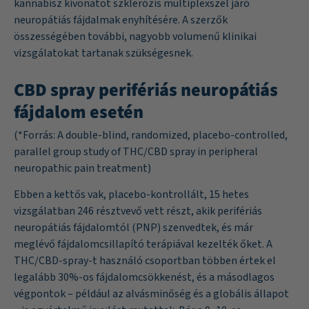
kannabisz kivonatot szklerózis multiplexszel járó
neuropátiás fájdalmak enyhítésére. A szerzők
összességében további, nagyobb volumenű klinikai
vizsgálatokat tartanak szükségesnek.
CBD spray perifériás neuropátiás
fájdalom esetén
(*Forrás:
A double-blind, randomized, placebo-controlled,
parallel group study of THC/CBD spray in peripheral
neuropathic pain treatment
)
Ebben a kettős vak, placebo-kontrollált, 15 hetes
vizsgálatban 246 résztvevő vett részt, akik perifériás
neuropátiás fájdalomtól (PNP) szenvedtek, és már
meglévő fájdalomcsillapító terápiával kezelték őket. A
THC/CBD-spray-t használó csoportban többen értek el
legalább 30%-os fájdalomcsökkenést, és a másodlagos
végpontok – például az alvásminőség és a globális állapot