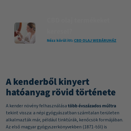
CBD olaj termékeket
keresel?
Nézz körül itt:
CBD OLAJ WEBÁRUHÁZ
A kenderből kinyert
hatóanyag rövid története
A kender növény felhasználása
több évszázados múltra
tekint vissza: a népi gyógyászatban számtalan területen
alkalmazták már, például tinktúrák, kenőcsök formájában.
Az első magyar gyógyszerkönyvekben (1871-től) is