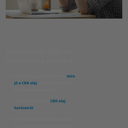
CBD vásárlás előtt ezt
mindenképp olvasd el
Még nem vagy biztos abban,
mire
jó a CBD olaj
? Fedezd fel, a CBD
hatásmechanizmusát!
Olvass el mindent a
CBD olaj
hatásairól
!
Szeretnéd megtalálni a számodra
legmegfelelőbb készítményt, de