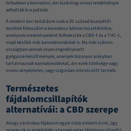
felbukkan a kannabisz, ám kizárólag orvosi rendelvényre
adhatták ki a patikák.
A modern kori kutatások csak a 20. század közepétől
kezdtek fókuszálni a kannabisz kémiai összetételére,
amelynek eredményeként felfedezték a CBD-t és a THC-t,
majd később más kannabinoidokat is. Ma már számos
országban vannak olyan engedélyezett
gyógyszerkészítmények, amelyek bizonyos arányban
tartalmaznak kannabinoidokat, ám ezek többsége vagy
orvosi vényköteles, vagy szigorúan ellenőrzött termék.
Természetes
fájdalomcsillapítók
alternatívái: a CBD szerepe
Ahogy a krónikus fájdalom egyre több embert érint, úgy
növekszik az érdeklődés a természetes fájdalomcsillapító