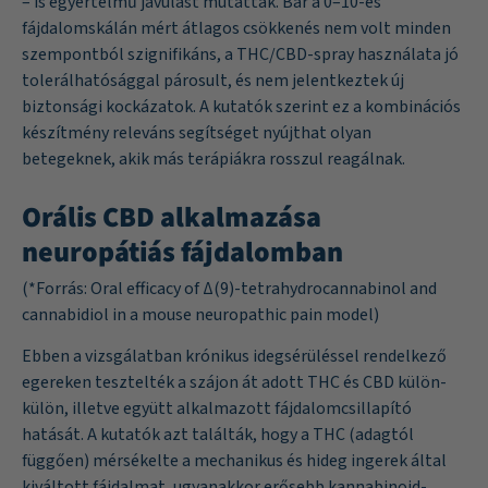
– is egyértelmű javulást mutattak. Bár a 0–10-es
fájdalomskálán mért átlagos csökkenés nem volt minden
szempontból szignifikáns, a THC/CBD-spray használata jó
tolerálhatósággal párosult, és nem jelentkeztek új
biztonsági kockázatok. A kutatók szerint ez a kombinációs
készítmény releváns segítséget nyújthat olyan
betegeknek, akik más terápiákra rosszul reagálnak.
Orális CBD alkalmazása
neuropátiás fájdalomban
(*Forrás:
Oral efficacy of Δ(9)-tetrahydrocannabinol and
cannabidiol in a mouse neuropathic pain model
)
Ebben a vizsgálatban krónikus idegsérüléssel rendelkező
egereken tesztelték a szájon át adott THC és CBD külön-
külön, illetve együtt alkalmazott fájdalomcsillapító
hatását. A kutatók azt találták, hogy a THC (adagtól
függően) mérsékelte a mechanikus és hideg ingerek által
kiváltott fájdalmat, ugyanakkor erősebb kannabinoid-