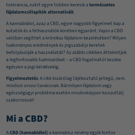
tolerancia, ezért egyre többen keresik a
természetes
fájdalomcsillapítók alternatíváit
.
A kannabidiol, azaz a CBD, egyre nagyobb figyelmet kap a
kutatók és a felhasználók körében egyaránt. Vajon a CBD
valóban segíthet a krónikus fájdalom kezelésében? Milyen
tudományos eredmények és jogszabályi keretek
befolyásolják a használatát? Az alábbi cikkben áttekintjük
a legfontosabb tudnivalókat – a CBD fogalmától kezdve
egészen a jogi kérdésekig.
Figyelmeztetés
: A cikk kizárólag tájékoztató jellegű, nem
minősül orvosi tanácsnak. Bármilyen fájdalom vagy
egészségügyi probléma esetén
mindenképpen
konzultálj
szakorvossal!
Mi a CBD?
A
CBD (kannabidiol)
a kannabisz növény egyik fontos