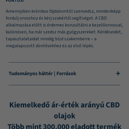
FONTOS!
Amennyiben krónikus fájdalomtól szenvedsz, mindenképp
fordulj orvoshoz és kérj szakértői segítséget. A CBD
alkalmazása előtt is érdemes konzultálni a kezelőorvossal,
különösen, ha már szedsz más gyógyszereket. Kérdéseidet,
tapasztalataidat mindig bízd szakemberre – a
megalapozott döntésekhez ez az első lépés.
Tudományos háttér | Források
Kiemelkedő ár-érték arányú CBD
olajok
Több mint 300.000 eladott termék