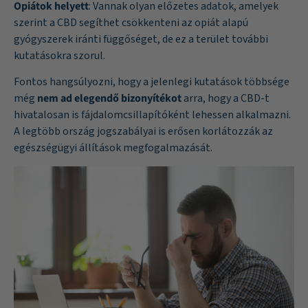
Opiátok helyett
: Vannak olyan előzetes adatok, amelyek
szerint a CBD segíthet csökkenteni az opiát alapú
gyógyszerek iránti függőséget, de ez a terület további
kutatásokra szorul.
Fontos hangsúlyozni, hogy a jelenlegi kutatások többsége
még
nem ad elegendő bizonyítékot
arra, hogy a CBD-t
hivatalosan is fájdalomcsillapítóként lehessen alkalmazni.
A legtöbb ország jogszabályai is erősen korlátozzák az
egészségügyi állítások megfogalmazását.