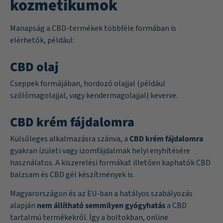
kozmetikumok
Manapság a CBD-termékek többféle formában is
elérhetők, például:
CBD olaj
Cseppek formájában, hordozó olajjal (például
szőlőmagolajjal, vagy kendermagolajjal) keverve.
CBD krém fájdalomra
Külsőleges alkalmazásra szánva, a
CBD krém fájdalomra
gyakran ízületi vagy izomfájdalmak helyi enyhítésére
használatos. A kiszerelési formákat illetően kaphatók CBD
balzsam és CBD gél készítmények is.
Magyarországon és az EU-ban a hatályos szabályozás
alapján
nem állítható semmilyen gyógyhatás
a CBD
tartalmú termékekről. Így a boltokban, online