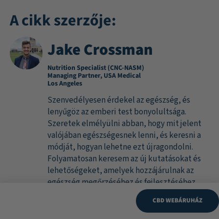
A cikk szerzője:
Jake Crossman
Nutrition Specialist (CNC-NASM)
Managing Partner, USA Medical
Los Angeles
Szenvedélyesen érdekel az egészség, és
lenyűgöz az emberi test bonyolultsága.
Szeretek elmélyülni abban, hogy mit jelent
valójában egészségesnek lenni, és keresni a
módját, hogyan lehetne ezt újragondolni.
Folyamatosan keresem az új kutatásokat és
lehetőségeket, amelyek hozzájárulnak az
egészség megőrzéséhez és fejlesztéséhez.
Ugyanakkor egyértelmű, hogy valami nincs
CBD WEBÁRUHÁZ
rendben: a történelem legfejlettebb