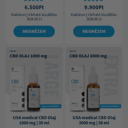
Értékelés:
Értékelés:
6.500
Ft
9.900
Ft
4.75
4.84
/ 5
/ 5
Raktáron
|
Várható kiszállítás:
Raktáron
|
Várható kiszállítás:
2026.08.11
2026.08.11
MEGNÉZEM
MEGNÉZEM
Ingyenes kiszállítás
Ingyenes kiszállítás
USA medical CBD Olaj
USA medical CBD Olaj
1000 mg | 30 ml
3000 mg | 30 ml