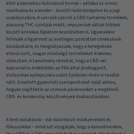
kitér a kannabisz különböző formái – például az orvosi
marihuána és a kender – közötti különbségekre és a jogi
szabályozásra. A szerzők szerint a CBD-tartalmú termékek,
alacsony THC-szintjük miatt, népszerűvé váltak többek
között krónikus fájdalom kezelésében is. Ugyanakkor
felhívják a figyelmet az esetleges pontatlan címkézések
kockázataira, és hangsúlyozzák, hogy a betegeknek
ellenőrzött, magas minőségű termékeket érdemes
választani. A tanulmány rámutat, hogy a CBD-vel
kapcsolatos érdeklődés az FDA által jóváhagyott,
elsősorban epilepsziára szánt Epidiolex révén is tovább
nőtt. Emellett gyakorlati szempontokat nyújt ahhoz,
hogyan segíthetik az orvosok pácienseiket a megfelelő
CBD- és kenderolaj-készítmények kiválasztásában.
A fenti kutatások – bár különböző módszerekkel és
fókuszokkal – mind azt vizsgálják, hogy a kannabinoidok,
így a CBD és a THC egyaránt fontos szerepet játszhatnak a