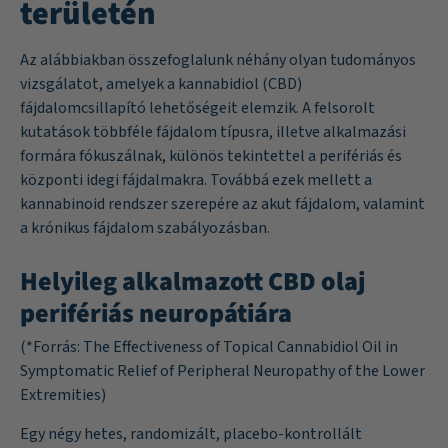
területén
Az alábbiakban összefoglalunk néhány olyan tudományos
vizsgálatot, amelyek a kannabidiol (CBD)
fájdalomcsillapító lehetőségeit elemzik. A felsorolt
kutatások többféle fájdalom típusra, illetve alkalmazási
formára fókuszálnak, különös tekintettel a perifériás és
központi idegi fájdalmakra. Továbbá ezek mellett a
kannabinoid rendszer szerepére az akut fájdalom, valamint
a krónikus fájdalom szabályozásban.
Helyileg alkalmazott CBD olaj
perifériás neuropátiára
(*Forrás:
The Effectiveness of Topical Cannabidiol Oil in
Symptomatic Relief of Peripheral Neuropathy of the Lower
Extremities
)
Egy négy hetes, randomizált, placebo-kontrollált