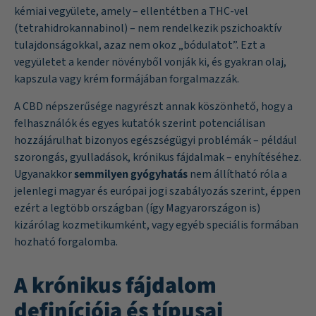
kémiai vegyülete, amely – ellentétben a THC-vel
(tetrahidrokannabinol) – nem rendelkezik pszichoaktív
tulajdonságokkal, azaz nem okoz „bódulatot”. Ezt a
vegyületet a kender növényből vonják ki, és gyakran olaj,
kapszula vagy krém formájában forgalmazzák.
A CBD népszerűsége nagyrészt annak köszönhető, hogy a
felhasználók és egyes kutatók szerint potenciálisan
hozzájárulhat bizonyos egészségügyi problémák – például
szorongás, gyulladások, krónikus fájdalmak – enyhítéséhez.
Ugyanakkor
semmilyen gyógyhatás
nem állítható róla a
jelenlegi magyar és európai jogi szabályozás szerint, éppen
ezért a legtöbb országban (így Magyarországon is)
kizárólag kozmetikumként, vagy egyéb speciális formában
hozható forgalomba.
A krónikus fájdalom
definíciója és típusai