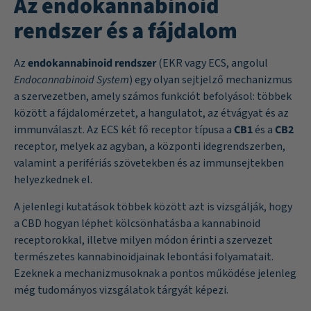
Az endokannabinoid
rendszer és a fájdalom
Az
endokannabinoid rendszer
(EKR vagy ECS, angolul
Endocannabinoid System
) egy olyan sejtjelző mechanizmus
a szervezetben, amely számos funkciót befolyásol: többek
között a fájdalomérzetet, a hangulatot, az étvágyat és az
immunválaszt. Az ECS két fő receptor típusa a
CB1
és a
CB2
receptor, melyek az agyban, a központi idegrendszerben,
valamint a perifériás szövetekben és az immunsejtekben
helyezkednek el.
A jelenlegi kutatások többek között azt is vizsgálják, hogy
a CBD hogyan léphet kölcsönhatásba a kannabinoid
receptorokkal, illetve milyen módon érinti a szervezet
természetes kannabinoidjainak lebontási folyamatait.
Ezeknek a mechanizmusoknak a pontos működése jelenleg
még tudományos vizsgálatok tárgyát képezi.