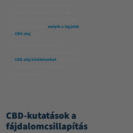
nem tudod, melyik a számodra
legjobb termékünk? Segítünk
eligazodni a választékban – tudd
meg, hogy Neked
melyik a legjobb
CBD olaj
!
És ha már készen állsz a
kipróbálásra, itt találod a teljes
CBD olaj kínálatunkat
, gondosan
válogatott, laborvizsgált
termékekkel.
CBD-kutatások a
fájdalomcsillapítás