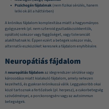
Pszichogén fájdalmak
(nem fizikai sérülés, hanem
lelki ok áll a háttérben)
A krónikus fájdalom komplexitása miatt a hagyományos
gyógyszerek (pl. nem szteroid gyulladáscsökkentők,
opiátok) sokszor vagy függőséget, vagy toleranciát
alakíthatnak ki. Éppen ezért a betegek sokszor más,
alternatív eszközöket keresnek a fájdalom enyhítésére.
Neuropátiás fájdalom
A
neuropátiás fájdalom
az idegrendszer sérülése vagy
károsodása miatt kialakuló fájdalom, amely nehezen
kezelhető, és gyakran krónikussá válik. Leggyakoribb okai
közé tartoznak a fertőzések (pl. herpesz), a cukorbetegség
szövődményei, a porckorongsérv vagy az autoimmun
betegségek.