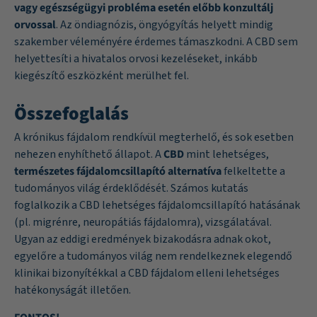
vagy egészségügyi probléma esetén előbb konzultálj
orvossal
. Az öndiagnózis, öngyógyítás helyett mindig
szakember véleményére érdemes támaszkodni. A CBD sem
helyettesíti a hivatalos orvosi kezeléseket, inkább
kiegészítő eszközként merülhet fel.
Összefoglalás
A krónikus fájdalom rendkívül megterhelő, és sok esetben
nehezen enyhíthető állapot. A
CBD
mint lehetséges,
természetes fájdalomcsillapító alternatíva
felkeltette a
tudományos világ érdeklődését. Számos kutatás
foglalkozik a CBD lehetséges fájdalomcsillapító hatásának
(pl. migrénre, neuropátiás fájdalomra), vizsgálatával.
Ugyan az eddigi eredmények bizakodásra adnak okot,
egyelőre a tudományos világ nem rendelkeznek elegendő
klinikai bizonyítékkal a CBD fájdalom elleni lehetséges
hatékonyságát illetően.