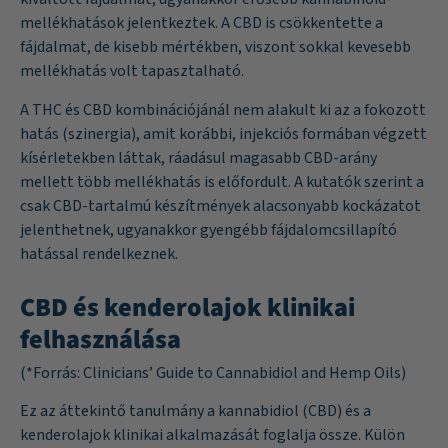
mellékhatások jelentkeztek. A CBD is csökkentette a
fájdalmat, de kisebb mértékben, viszont sokkal kevesebb
mellékhatás volt tapasztalható.
A THC és CBD kombinációjánál nem alakult ki az a fokozott
hatás (szinergia), amit korábbi, injekciós formában végzett
kísérletekben láttak, ráadásul magasabb CBD-arány
mellett több mellékhatás is előfordult. A kutatók szerint a
csak CBD-tartalmú készítmények alacsonyabb kockázatot
jelenthetnek, ugyanakkor gyengébb fájdalomcsillapító
hatással rendelkeznek.
CBD és kenderolajok klinikai
felhasználása
(*Forrás:
Clinicians’ Guide to Cannabidiol and Hemp Oils
)
Ez az áttekintő tanulmány a kannabidiol (CBD) és a
kenderolajok klinikai alkalmazását foglalja össze. Külön