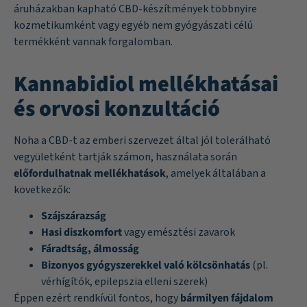
áruházakban kapható CBD-készítmények többnyire
kozmetikumként vagy egyéb nem gyógyászati célú
termékként vannak forgalomban.
Kannabidiol mellékhatásai
és orvosi konzultáció
Noha a CBD-t az emberi szervezet által jól tolerálható
vegyületként tartják számon, használata során
előfordulhatnak mellékhatások
, amelyek általában a
következők:
Szájszárazság
Hasi diszkomfort
vagy emésztési zavarok
Fáradtság, álmosság
Bizonyos gyógyszerekkel való kölcsönhatás
(pl.
vérhígítók, epilepszia elleni szerek)
Éppen ezért rendkívül fontos, hogy
bármilyen fájdalom