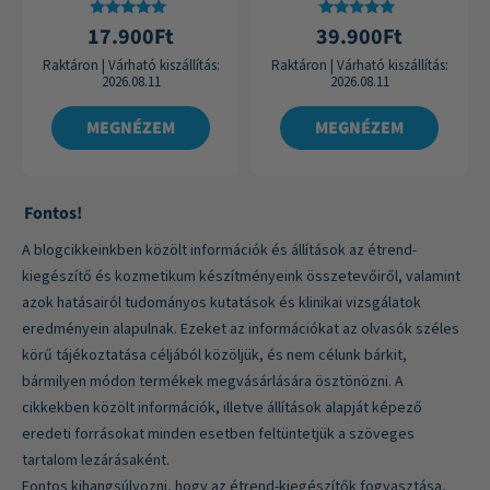
Értékelés:
Értékelés:
17.900
Ft
39.900
Ft
4.87
4.88
/ 5
/ 5
Raktáron
|
Várható kiszállítás:
Raktáron
|
Várható kiszállítás:
2026.08.11
2026.08.11
MEGNÉZEM
MEGNÉZEM
Fontos!
A blogcikkeinkben közölt információk és állítások az étrend-
kiegészítő és kozmetikum készítményeink összetevőiről, valamint
azok hatásairól tudományos kutatások és klinikai vizsgálatok
eredményein alapulnak. Ezeket az információkat az olvasók széles
körű tájékoztatása céljából közöljük, és nem célunk bárkit,
bármilyen módon termékek megvásárlására ösztönözni. A
cikkekben közölt információk, illetve állítások alapját képező
eredeti forrásokat minden esetben feltüntetjük a szöveges
tartalom lezárásaként.
Fontos kihangsúlyozni, hogy az étrend-kiegészítők fogyasztása,