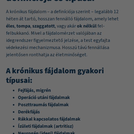
A krónikus fájdalom – a definíciója szerint – legalább 12
héten át tartó, hosszan fennálló fájdalom, amely lehet
éles
,
tompa
,
szaggatott
, vagy akár
ok nélkül
fel-
felbukkanó. Mivel a fájdalomérzet valójában az
idegrendszer figyelmeztető jelzése, a test egyfajta
védekezési mechanizmusa. Hosszú távú fennállása
jelentősen ronthatja az életminőséget.
A krónikus fájdalom gyakori
típusai:
Fejfájás, migrén
Operáció utáni fájdalmak
Poszttraumás fájdalmak
Derékfájás
Rákkal kapcsolatos fájdalmak
Ízületi fájdalmak (artritisz)
Neurogén (idegi) fájdalmak