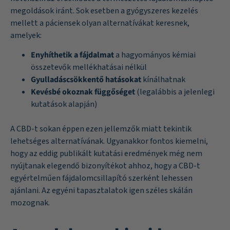
megoldások iránt. Sok esetben a gyógyszeres kezelés
mellett a páciensek olyan alternatívákat keresnek,
amelyek:
Enyhíthetik a fájdalmat
a hagyományos kémiai
összetevők mellékhatásai nélkül
Gyulladáscsökkentő hatásokat
kínálhatnak
Kevésbé okoznak függőséget
(legalábbis a jelenlegi
kutatások alapján)
A CBD-t sokan éppen ezen jellemzők miatt tekintik
lehetséges alternatívának. Ugyanakkor fontos kiemelni,
hogy az eddig publikált kutatási eredmények még nem
nyújtanak elegendő bizonyítékot ahhoz, hogy a CBD-t
egyértelműen fájdalomcsillapító szerként lehessen
ajánlani. Az egyéni tapasztalatok igen széles skálán
mozognak.