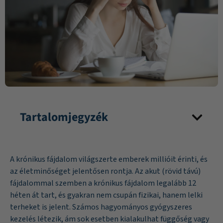
Tartalomjegyzék
A krónikus fájdalom világszerte emberek millióit érinti, és
az életminőséget jelentősen rontja. Az akut (rövid távú)
fájdalommal szemben a krónikus fájdalom legalább 12
héten át tart, és gyakran nem csupán fizikai, hanem lelki
terheket is jelent. Számos hagyományos gyógyszeres
kezelés létezik, ám sok esetben kialakulhat függőség vagy