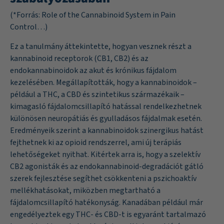
(*Forrás:
Role of the Cannabinoid System in Pain
Control…
)
Ez a tanulmány áttekintette, hogyan vesznek részt a
kannabinoid receptorok (CB1, CB2) és az
endokannabinoidok az akut és krónikus fájdalom
kezelésében. Megállapították, hogy a kannabinoidok –
például a THC, a CBD és szintetikus származékaik –
kimagasló fájdalomcsillapító hatással rendelkezhetnek
különösen neuropátiás és gyulladásos fájdalmak esetén.
Eredményeik szerint a kannabinoidok szinergikus hatást
fejthetnek ki az opioid rendszerrel, ami új terápiás
lehetőségeket nyithat. Kitértek arra is, hogy a szelektív
CB2 agonisták és az endokannabinoid-degradációt gátló
szerek fejlesztése segíthet csökkenteni a pszichoaktív
mellékhatásokat, miközben megtartható a
fájdalomcsillapító hatékonyság. Kanadában például már
engedélyeztek egy THC- és CBD-t is egyaránt tartalmazó