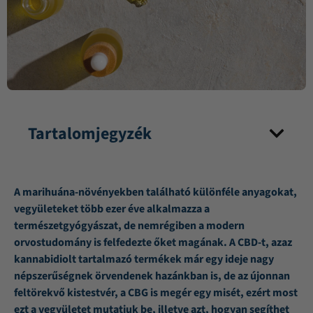
Tartalomjegyzék
A marihuána-növényekben található különféle anyagokat,
vegyületeket több ezer éve alkalmazza a
természetgyógyászat, de nemrégiben a modern
orvostudomány is felfedezte őket magának. A CBD-t, azaz
kannabidiolt tartalmazó termékek már egy ideje nagy
népszerűségnek örvendenek hazánkban is, de az újonnan
feltörekvő kistestvér, a CBG is megér egy misét, ezért most
ezt a vegyületet mutatjuk be, illetve azt, hogyan segíthet