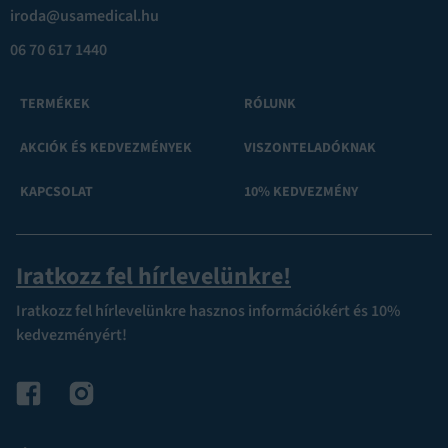
iroda@usamedical.hu
06 70 617 1440
TERMÉKEK
RÓLUNK
AKCIÓK ÉS KEDVEZMÉNYEK
VISZONTELADÓKNAK
KAPCSOLAT
10% KEDVEZMÉNY
Iratkozz fel hírlevelünkre!
Iratkozz fel hírlevelünkre hasznos információkért és 10%
kedvezményért!