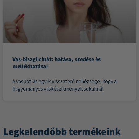
Vas-biszglicinát: hatása, szedése és
mellékhatásai
A vaspótlás egyik visszatérő nehézsége, hogy a
hagyományos vaskészítmények sokaknál
Legkelendőbb termékeink