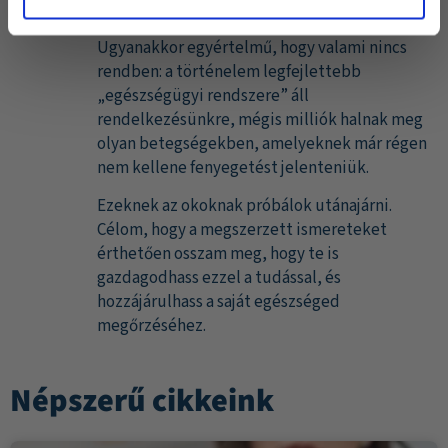
egészség megőrzéséhez és fejlesztéséhez.
Ugyanakkor egyértelmű, hogy valami nincs
rendben: a történelem legfejlettebb
„egészségügyi rendszere” áll
rendelkezésünkre, mégis milliók halnak meg
olyan betegségekben, amelyeknek már régen
nem kellene fenyegetést jelenteniük.
Ezeknek az okoknak próbálok utánajárni.
Célom, hogy a megszerzett ismereteket
érthetően osszam meg, hogy te is
gazdagodhass ezzel a tudással, és
hozzájárulhass a saját egészséged
megőrzéséhez.
Népszerű cikkeink