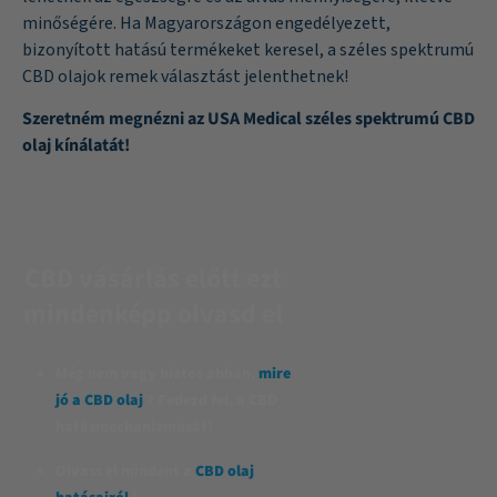
minőségére. Ha Magyarországon engedélyezett,
bizonyított hatású termékeket keresel, a széles spektrumú
CBD olajok remek választást jelenthetnek!
Szeretném megnézni az USA Medical széles spektrumú CBD
olaj kínálatát!
CBD vásárlás előtt ezt
mindenképp olvasd el
Még nem vagy biztos abban,
mire
jó a CBD olaj
? Fedezd fel, a CBD
hatásmechanizmusát!
Olvass el mindent a
CBD olaj