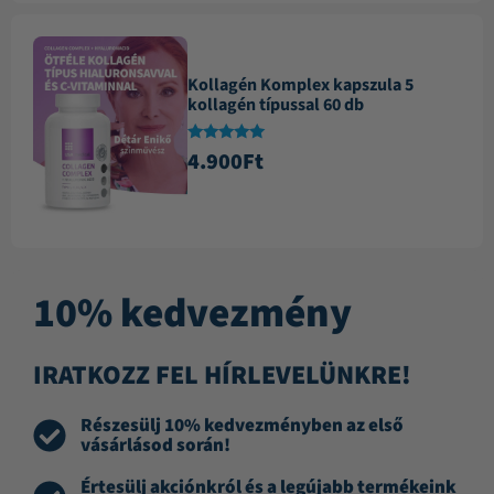
Kollagén Komplex kapszula 5
kollagén típussal 60 db
Értékelés:
4.900
Ft
4.88
/ 5
10% kedvezmény
IRATKOZZ FEL HÍRLEVELÜNKRE!
Részesülj 10% kedvezményben az első
vásárlásod során!
Értesülj akciónkról és a legújabb termékeink