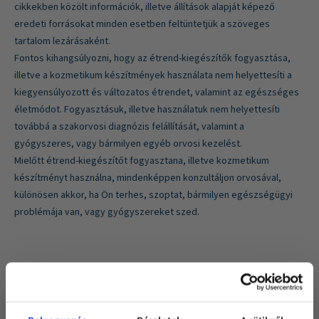
cikkekben közölt információk, illetve állítások alapját képező
eredeti forrásokat minden esetben feltüntetjük a szöveges
tartalom lezárásaként.
Fontos kihangsúlyozni, hogy az étrend-kiegészítők fogyasztása,
illetve a kozmetikum készítmények használata nem helyettesíti a
kiegyensúlyozott és változatos étrendet, valamint az egészséges
életmódot. Fogyasztásuk, illetve használatuk nem helyettesíti
továbbá a szakorvosi diagnózis felállítását, valamint a
gyógyszeres, vagy bármilyen egyéb orvosi kezelést.
Mielőtt étrend-kiegészítőt fogyasztana, illetve kozmetikum
készítményt használna, mindenképpen konzultáljon orvosával,
különösen akkor, ha Ön terhes, szoptat, bármilyen egészségügyi
problémája van, vagy gyógyszereket szed.
Oszd meg!