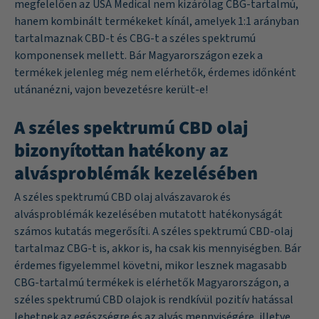
megfelelően az USA Medical nem kizárólag CBG-tartalmú,
hanem kombinált termékeket kínál, amelyek 1:1 arányban
tartalmaznak CBD-t és CBG-t a széles spektrumú
komponensek mellett. Bár Magyarországon ezek a
termékek jelenleg még nem elérhetők, érdemes időnként
utánanézni, vajon bevezetésre került-e!
A széles spektrumú CBD olaj
bizonyítottan hatékony az
alvásproblémák kezelésében
A széles spektrumú CBD olaj alvászavarok és
alvásproblémák kezelésében mutatott hatékonyságát
számos kutatás megerősíti. A széles spektrumú CBD-olaj
tartalmaz CBG-t is, akkor is, ha csak kis mennyiségben. Bár
érdemes figyelemmel követni, mikor lesznek magasabb
CBG-tartalmú termékek is elérhetők Magyarországon, a
széles spektrumú CBD olajok is rendkívül pozitív hatással
lehetnek az egészségre és az alvás mennyiségére, illetve