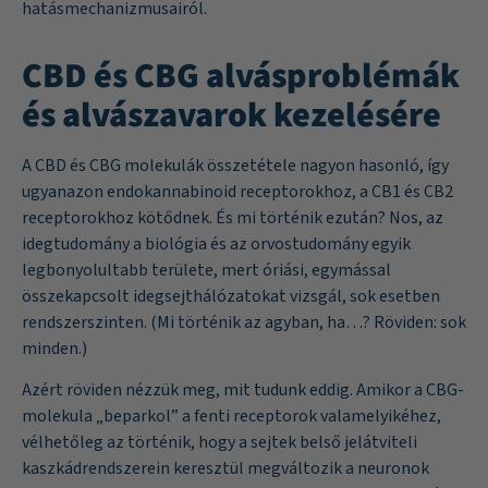
hatásmechanizmusairól.
CBD és CBG alvásproblémák
és alvászavarok kezelésére
A CBD és CBG molekulák összetétele nagyon hasonló, így
ugyanazon endokannabinoid receptorokhoz, a CB1 és CB2
receptorokhoz kötődnek. És mi történik ezután? Nos, az
idegtudomány a biológia és az orvostudomány egyik
legbonyolultabb területe, mert óriási, egymással
összekapcsolt idegsejthálózatokat vizsgál, sok esetben
rendszerszinten. (Mi történik az agyban, ha…? Röviden: sok
minden.)
Azért röviden nézzük meg, mit tudunk eddig. Amikor a CBG-
molekula „beparkol” a fenti receptorok valamelyikéhez,
vélhetőleg az történik, hogy a sejtek belső jelátviteli
kaszkádrendszerein keresztül megváltozik a neuronok