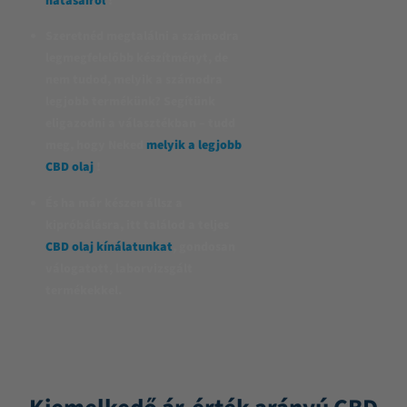
hatásairól
!
Szeretnéd megtalálni a számodra
legmegfelelőbb készítményt, de
nem tudod, melyik a számodra
legjobb termékünk? Segítünk
eligazodni a választékban – tudd
meg, hogy Neked
melyik a legjobb
CBD olaj
!
És ha már készen állsz a
kipróbálásra, itt találod a teljes
CBD olaj kínálatunkat
, gondosan
válogatott, laborvizsgált
termékekkel.