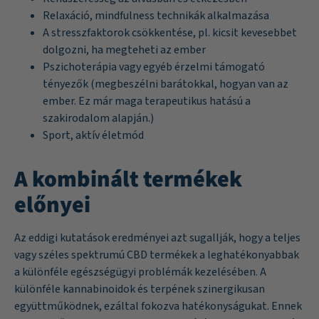
Relaxáció, mindfulness technikák alkalmazása
A stresszfaktorok csökkentése, pl. kicsit kevesebbet
dolgozni, ha megteheti az ember
Pszichoterápia vagy egyéb érzelmi támogató
tényezők (megbeszélni barátokkal, hogyan van az
ember. Ez már maga terapeutikus hatású a
szakirodalom alapján.)
Sport, aktív életmód
A kombinált termékek
előnyei
Az eddigi kutatások eredményei azt sugallják, hogy a teljes
vagy széles spektrumú CBD termékek a leghatékonyabbak
a különféle egészségügyi problémák kezelésében. A
különféle kannabinoidok és terpének szinergikusan
együttműködnek, ezáltal fokozva hatékonyságukat. Ennek