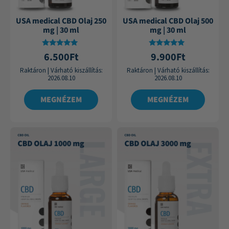
USA medical CBD Olaj 250
USA medical CBD Olaj 500
mg | 30 ml
mg | 30 ml
Értékelés:
Értékelés:
6.500
Ft
9.900
Ft
4.75
4.84
/ 5
/ 5
Raktáron
|
Várható kiszállítás:
Raktáron
|
Várható kiszállítás:
2026.08.10
2026.08.10
MEGNÉZEM
MEGNÉZEM