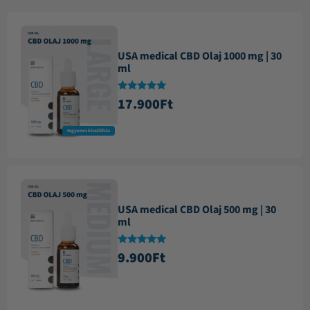
USA medical CBD Olaj 1000 mg | 30
ml
Értékelés:
17.900
Ft
4.87
/ 5
Ingyenes kiszállítás
USA medical CBD Olaj 500 mg | 30
ml
Értékelés:
9.900
Ft
4.84
/ 5