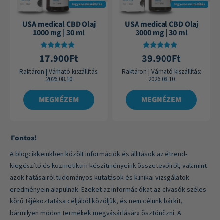
Ingyenes kiszállítás
Ingyenes kiszállítás
USA medical CBD Olaj
USA medical CBD Olaj
1000 mg | 30 ml
3000 mg | 30 ml
Értékelés:
Értékelés:
17.900
Ft
39.900
Ft
4.87
4.88
/ 5
/ 5
Raktáron
|
Várható kiszállítás:
Raktáron
|
Várható kiszállítás:
2026.08.10
2026.08.10
MEGNÉZEM
MEGNÉZEM
Fontos!
A blogcikkeinkben közölt információk és állítások az étrend-
kiegészítő és kozmetikum készítményeink összetevőiről, valamint
azok hatásairól tudományos kutatások és klinikai vizsgálatok
eredményein alapulnak. Ezeket az információkat az olvasók széles
körű tájékoztatása céljából közöljük, és nem célunk bárkit,
bármilyen módon termékek megvásárlására ösztönözni. A