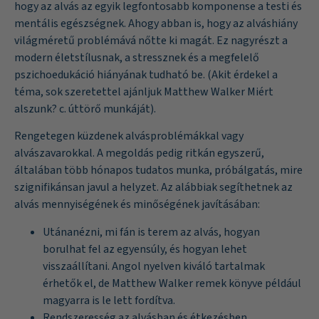
hogy az alvás az egyik legfontosabb komponense a testi és
mentális egészségnek. Ahogy abban is, hogy az alváshiány
világméretű problémává nőtte ki magát. Ez nagyrészt a
modern életstílusnak, a stressznek és a megfelelő
pszichoedukáció hiányának tudható be. (Akit érdekel a
téma, sok szeretettel ajánljuk Matthew Walker Miért
alszunk? c. úttörő munkáját).
Rengetegen küzdenek alvásproblémákkal vagy
alvászavarokkal. A megoldás pedig ritkán egyszerű,
általában több hónapos tudatos munka, próbálgatás, mire
szignifikánsan javul a helyzet. Az alábbiak segíthetnek az
alvás mennyiségének és minőségének javításában:
Utánanézni, mi fán is terem az alvás, hogyan
borulhat fel az egyensúly, és hogyan lehet
visszaállítani. Angol nyelven kiváló tartalmak
érhetők el, de Matthew Walker remek könyve például
magyarra is le lett fordítva.
Rendszeresség az alvásban és étkezésben