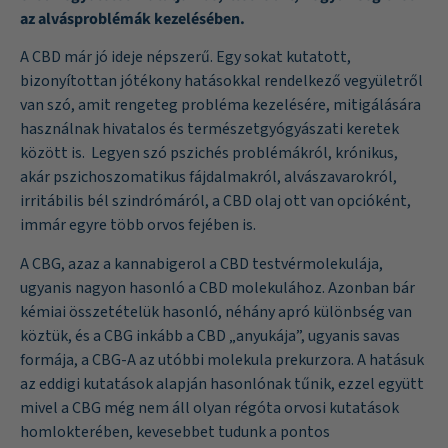
az alvásproblémák kezelésében.
A CBD már jó ideje népszerű. Egy sokat kutatott,
bizonyítottan jótékony hatásokkal rendelkező vegyületről
van szó, amit rengeteg probléma kezelésére, mitigálására
használnak hivatalos és természetgyógyászati keretek
között is. Legyen szó pszichés problémákról, krónikus,
akár pszichoszomatikus fájdalmakról, alvászavarokról,
irritábilis bél szindrómáról, a CBD olaj ott van opcióként,
immár egyre több orvos fejében is.
A CBG, azaz a kannabigerol a CBD testvérmolekulája,
ugyanis nagyon hasonló a CBD molekulához. Azonban bár
kémiai összetételük hasonló, néhány apró különbség van
köztük, és a CBG inkább a CBD „anyukája”, ugyanis savas
formája, a CBG-A az utóbbi molekula prekurzora. A hatásuk
az eddigi kutatások alapján hasonlónak tűnik, ezzel együtt
mivel a CBG még nem áll olyan régóta orvosi kutatások
homlokterében, kevesebbet tudunk a pontos