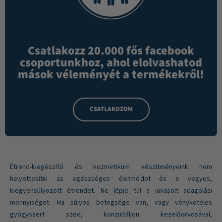
Csatlakozz 20.000 fős facebook
csoportunkhoz, ahol elolvashatod
mások véleményét a termékekről!
CSATLAKOZOM
Étrend-kiegészítő és kozmetikum készítményeink nem
helyettesítik az egészséges életmódot és a vegyes,
kiegyensúlyozott étrendet. Ne lépje túl a javasolt adagolási
mennyiséget. Ha súlyos betegsége van, vagy vényköteles
gyógyszert szed, konzultáljon kezelőorvosával,