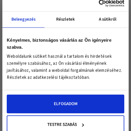
Beleegyezés
Részletek
A sütikről
Van számodra egy különleges meglepetésünk!
Csatlakozz exclusive hírlevél klubunkhoz
és válassz egy ajándékot!
Kényelmes, biztonságos vásárlás az Ön igényeire
szabva.
Keresztnév
Weboldalunk sütiket használ a tartalom és hirdetések
Email
személyre szabásához, az Ön vásárlási élményének
Csatlakozz 20.000 fős facebook
javításához, valamint a weboldal forgalmának elemzéséhez.
csoportunkhoz, ahol elolvashatod
Részletek az adatkezelési tájékoztatóban.
mások véleményét a termékekről!
CSATLAKOZOM
ELFOGADOM
EZT VÁLASZTOM
EZT VÁLASZTOM
EZT VÁLASZTOM
*Az "Ezt választom" gombra kattintva elfogadod az USA medical
adatkezelési
tájékoztatását
és feliratkozol hírleveleinkre, melyekről bármikor
TESTRE SZABÁS
leiratkozhatsz. A kuponkódot a megadott email címre küldjük, a rá vonatkozó
használati feltételeket a levelünk tartalmazza.