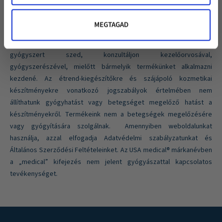
Étrend-kiegészítő és kozmetikum készítményeink nem
helyettesítik az egészséges életmódot és a vegyes,
MEGTAGAD
kiegyensúlyozott étrendet. Ne lépje túl a javasolt adagolási
mennyiséget. Ha súlyos betegsége van, vagy vényköteles
gyógyszert szed, konzultáljon kezelőorvosával,
gyógyszerészével, mielőtt bármelyik termékünket alkalmazni
kezdené. Az étrend-kiegészítőkre és szájápoló kozmetikai
készítményekre vonatkozó jogszabályok értelmében nem
állíthatunk gyógyhatást vagy betegséget megelőző hatást a
készítményekről. Termékeink nem a betegségek megelőzésére
vagy gyógyítására szolgálnak. Amennyiben weboldalunkat
használja, azzal elfogadja Adatvédelmi szabályzatunkat és
Általános Szerződési Feltételeinket. Az USA medical® márkanévben
a „medical” kifejezés nem jelent gyógyászattal kapcsolatos
tevékenységet.