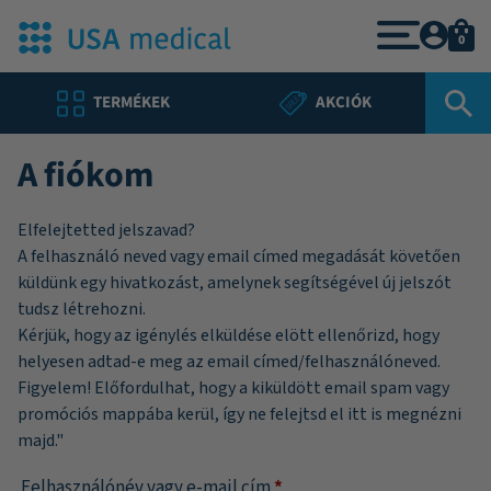
0
TERMÉKEK
AKCIÓK
A fiókom
Elfelejtetted jelszavad?
A felhasználó neved vagy email címed megadását követően
küldünk egy hivatkozást, amelynek segítségével új jelszót
tudsz létrehozni.
Kérjük, hogy az igénylés elküldése elött ellenőrizd, hogy
helyesen adtad-e meg az email címed/felhasználóneved.
Figyelem! Előfordulhat, hogy a kiküldött email spam vagy
promóciós mappába kerül, így ne felejtsd el itt is megnézni
majd."
Felhasználónév vagy e-mail cím
*