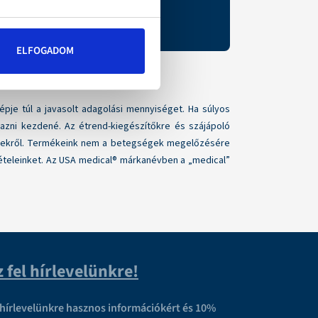
ELFOGADOM
je túl a javasolt adagolási mennyiséget. Ha súlyos
azni kezdené. Az étrend-kiegészítőkre és szájápoló
nyekről. Termékeink nem a betegségek megelőzésére
tételeinket. Az USA medical® márkanévben a „medical”
z fel hírlevelünkre!
l hírlevelünkre hasznos információkért és 10%