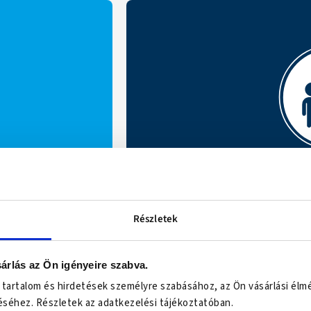
Csatlakozz 2
sznos
csoportunkhoz
Részletek
mások vélemén
árlás az Ön igényeire szabva.
 tartalom és hirdetések személyre szabásához, az Ön vásárlási élm
CS
séhez. Részletek az adatkezelési tájékoztatóban.