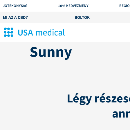
JÓTÉKONYSÁG
10% KEDVEZMÉNY
RÉGIÓ
MI AZ A CBD?
BOLTOK
Sunny
Légy részes
ann