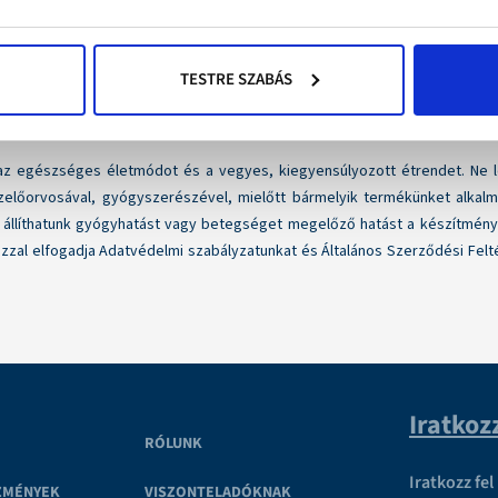
TESTRE SZABÁS
az egészséges életmódot és a vegyes, kiegyensúlyozott étrendet. Ne lép
előorvosával, gyógyszerészével, mielőtt bármelyik termékünket alkalm
 állíthatunk gyógyhatást vagy betegséget megelőző hatást a készítmé
zzal elfogadja Adatvédelmi szabályzatunkat és Általános Szerződési Fel
Iratkoz
RÓLUNK
Iratkozz fe
ZMÉNYEK
VISZONTELADÓKNAK