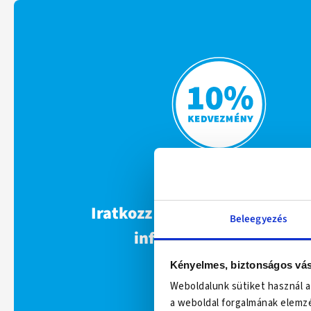
Iratkozz fel hírlevelünkre ha
Beleegyezés
információkért és 10%
kedvezményért!
Kényelmes, biztonságos vás
Weboldalunk sütiket használ a
a weboldal forgalmának elemzé