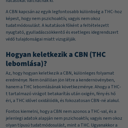
hatásokat válthatnak ki.
A CBN kapcsán az egyik legfontosabb különbség a THC-hoz
képest, hogy nem pszichoaktív, vagyis nem okoz
tudatmódosulást. A kutatások főként a feltételezett
nyugtató, gyulladáscsökkentő és esetleges idegrendszert
védő tulajdonságai miatt vizsgálják.
Hogyan keletkezik a CBN (THC
lebomlása)?
Az, hogy hogyan keletkezik a CBN, különleges folyamat
eredménye. Nem önállóan jön létre a kendernövényben,
hanem a THC lebomlásának következménye. Ahogy a THC-
t tartalmazó virágot betakarítás után oxigén, fény és hő
éri, a THC idővel oxidálódik, és fokozatosan CBN-né alakul.
Fontos kiemelni, hogy a CBN nem azonos a THC-val, és a
jelenlegi adatok alapján nem pszichoaktív, vagyis nem okoz
olyan típusú tudatmódosulást, mint a THC. Ugyanakkor a