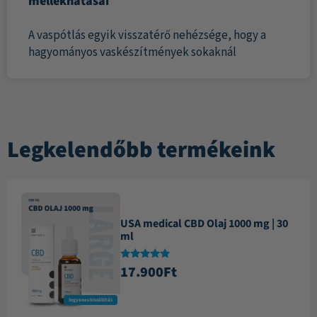
mellékhatásai
A vaspótlás egyik visszatérő nehézsége, hogy a
hagyományos vaskészítmények sokaknál
Legkelendőbb termékeink
USA medical CBD Olaj 1000 mg | 30
ml
Értékelés:
17.900
Ft
4.87
/ 5
Ingyenes kiszállítás