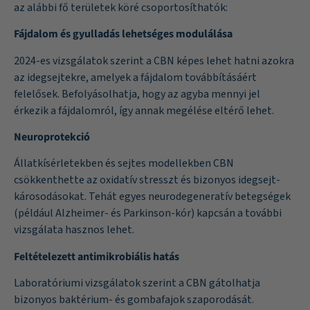
az alábbi fő területek köré csoportosíthatók:
Fájdalom és gyulladás lehetséges modulálása
2024-es vizsgálatok szerint a CBN képes lehet hatni azokra
az idegsejtekre, amelyek a fájdalom továbbításáért
felelősek. Befolyásolhatja, hogy az agyba mennyi jel
érkezik a fájdalomról, így annak megélése eltérő lehet.
Neuroprotekció
Állatkísérletekben és sejtes modellekben CBN
csökkenthette az oxidatív stresszt és bizonyos idegsejt-
károsodásokat. Tehát egyes neurodegeneratív betegségek
(például Alzheimer- és Parkinson-kór) kapcsán a további
vizsgálata hasznos lehet.
Feltételezett antimikrobiális hatás
Laboratóriumi vizsgálatok szerint a CBN gátolhatja
bizonyos baktérium- és gombafajok szaporodását.