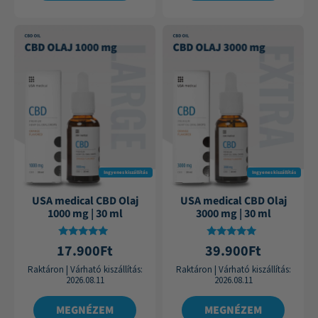
Ingyenes kiszállítás
Ingyenes kiszállítás
USA medical CBD Olaj
USA medical CBD Olaj
1000 mg | 30 ml
3000 mg | 30 ml
Értékelés:
Értékelés:
17.900
Ft
39.900
Ft
4.87
4.88
/ 5
/ 5
Raktáron
|
Várható kiszállítás:
Raktáron
|
Várható kiszállítás:
2026.08.11
2026.08.11
MEGNÉZEM
MEGNÉZEM