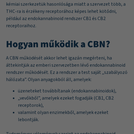
kémiai szerkezetük hasonlósága miatt a szervezet több, a
THC-ra is érzékeny receptorához képes lehet kötődni,
például az endokannabinoid rendszer CB1 és CB2
receptoraihoz.
Hogyan működik a CBN?
A CBN működését akkor lehet igazán megérteni, ha
áttekintjük az emberi szervezetben lévő endokannabinoid
rendszer működését. Ez a rendszer a test saját „szabályozó
hálózata”. Olyan anyagokból áll, amelyek:
üzeneteket továbbítanak (endokannabinoidok),
„vevőkből”, amelyek ezeket fogadják (CB1, CB2
receptorok),
valamint olyan enzimekből, amelyek ezeket
lebontják.