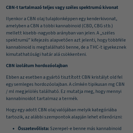
CBN-t tartalmazó teljes vagy széles spektrumú kivonat
Ilyenkor a CBN olaj tulajdonképpen egy kenderkivonat,
amelyben a CBN a többi kannabinoid (CBD, CBG stb.)
mellett kisebb-nagyobb arányban van jelen. A „széles
spektrumú” kifejezés alapvetően azt jelenti, hogy többféle
kannabinoid is megtalálható benne, de a THC-t igyekeznek
kimutathatósági határ alá csökkenteni.
CBN izolátum hordozóolajban
Ebben az esetben a gyártó tisztított CBN kristályt old fel
egy semleges hordozóolajban. A címkén tipikusan mg CBN
/ ml megjelölés található. Ez mutatja meg, hogy mennyi
kannabinoidot tartalmaz a termék.
Hogy egy adott CBN olaj valójában melyik kategóriába
tartozik, az alábbi szempontok alapján lehet ellenőrizni:
Összetevőlista:
Szerepel-e benne más kannabinoid