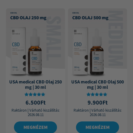
USA medical CBD Olaj 250
USA medical CBD Olaj 500
mg | 30 ml
mg | 30 ml
Értékelés:
Értékelés:
6.500
Ft
9.900
Ft
4.75
4.84
/ 5
/ 5
Raktáron
|
Várható kiszállítás:
Raktáron
|
Várható kiszállítás:
2026.08.11
2026.08.11
MEGNÉZEM
MEGNÉZEM