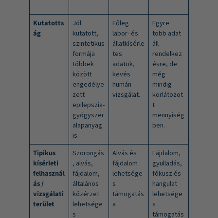
.
Kutatotts
Jól
Főleg
Egyre
ág
kutatott,
labor- és
több adat
szintetikus
állatkísérle
áll
formája
tes
rendelkez
többek
adatok,
ésre, de
között
kevés
még
engedélye
humán
mindig
zett
vizsgálat.
korlátozot
epilepszia-
t
gyógyszer
mennyiség
alapanyag
ben.
is.
Tipikus
Szorongás
Alvás és
Fájdalom,
kísérleti
, alvás,
fájdalom
gyulladás,
felhasznál
fájdalom,
lehetsége
fókusz és
ás /
általános
s
hangulat
vizsgálati
közérzet
támogatás
lehetsége
terület
lehetsége
a
s
s
támogatás