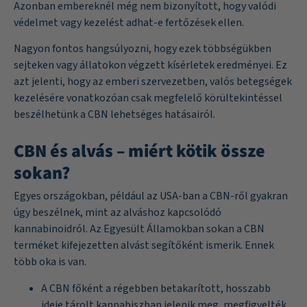
Azonban embereknél még nem bizonyított, hogy valódi
védelmet vagy kezelést adhat-e fertőzések ellen.
Nagyon fontos hangsúlyozni, hogy ezek többségükben
sejteken vagy állatokon végzett kísérletek eredményei. Ez
azt jelenti, hogy az emberi szervezetben, valós betegségek
kezelésére vonatkozóan csak megfelelő körültekintéssel
beszélhetünk a CBN lehetséges hatásairól.
CBN és alvás – miért kötik össze
sokan?
Egyes országokban, például az USA-ban a CBN-ről gyakran
úgy beszélnek, mint az alváshoz kapcsolódó
kannabinoidról. Az Egyesült Államokban sokan a CBN
terméket kifejezetten alvást segítőként ismerik. Ennek
több oka is van.
A CBN főként a régebben betakarított, hosszabb
ideje tárolt kannabiszban jelenik meg, megfigyelték,