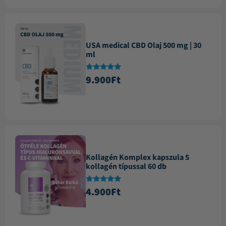
USA medical CBD Olaj 500 mg | 30
ml
Értékelés:
9.900
Ft
4.84
/ 5
Kollagén Komplex kapszula 5
kollagén típussal 60 db
Értékelés:
4.900
Ft
4.88
/ 5