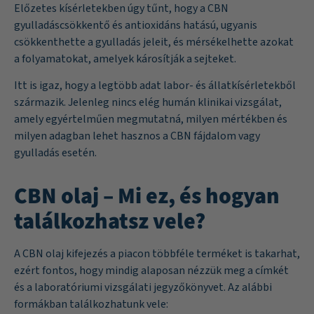
Előzetes kísérletekben úgy tűnt, hogy a CBN
gyulladáscsökkentő és antioxidáns hatású, ugyanis
csökkenthette a gyulladás jeleit, és mérsékelhette azokat
a folyamatokat, amelyek károsítják a sejteket.
Itt is igaz, hogy a legtöbb adat labor- és állatkísérletekből
származik. Jelenleg nincs elég humán klinikai vizsgálat,
amely egyértelműen megmutatná, milyen mértékben és
milyen adagban lehet hasznos a CBN fájdalom vagy
gyulladás esetén.
CBN olaj – Mi ez, és hogyan
találkozhatsz vele?
A CBN olaj kifejezés a piacon többféle terméket is takarhat,
ezért fontos, hogy mindig alaposan nézzük meg a címkét
és a laboratóriumi vizsgálati jegyzőkönyvet. Az alábbi
formákban találkozhatunk vele: