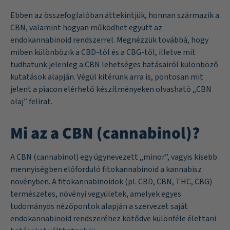
Ebben az összefoglalóban áttekintjük, honnan származik a
CBN, valamint hogyan működhet együtt az
endokannabinoid rendszerrel. Megnézzük továbbá, hogy
miben különbözik a CBD-től és a CBG-től, illetve mit
tudhatunk jelenleg a CBN lehetséges hatásairól különböző
kutatások alapján. Végül kitérünk arra is, pontosan mit
jelent a piacon elérhető készítményeken olvasható „CBN
olaj” felirat.
Mi az a CBN (cannabinol)?
A CBN (cannabinol) egy úgynevezett „minor”, vagyis kisebb
mennyiségben előforduló fitokannabinoid a kannabisz
növényben. A fitokannabinoidok (pl. CBD, CBN, THC, CBG)
természetes, növényi vegyületek, amelyek egyes
tudományos nézőpontok alapján a szervezet saját
endokannabinoid rendszeréhez kötődve különféle élettani