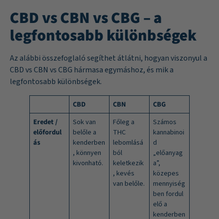
CBD vs CBN vs CBG – a
legfontosabb különbségek
Az alábbi összefoglaló segíthet átlátni, hogyan viszonyul a
CBD vs CBN vs CBG hármasa egymáshoz, és mik a
legfontosabb különbségek.
CBD
CBN
CBG
Eredet /
Sok van
Főleg a
Számos
előfordul
belőle a
THC
kannabinoi
ás
kenderben
lebomlásá
d
, könnyen
ból
„előanyag
kivonható.
keletkezik
a”,
, kevés
közepes
van belőle.
mennyiség
ben fordul
elő a
kenderben