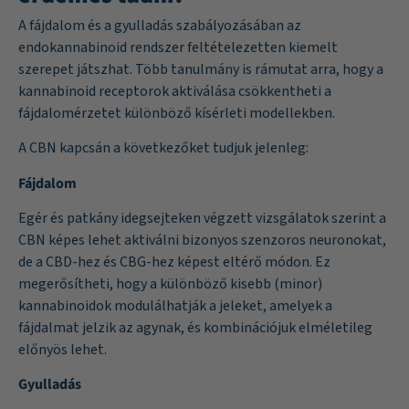
A fájdalom és a gyulladás szabályozásában az
endokannabinoid rendszer feltételezetten kiemelt
szerepet játszhat. Több tanulmány is rámutat arra, hogy a
kannabinoid receptorok aktiválása csökkentheti a
fájdalomérzetet különböző kísérleti modellekben.
A CBN kapcsán a következőket tudjuk jelenleg:
Fájdalom
Egér és patkány idegsejteken végzett vizsgálatok szerint a
CBN képes lehet aktiválni bizonyos szenzoros neuronokat,
de a CBD-hez és CBG-hez képest eltérő módon. Ez
megerősítheti, hogy a különböző kisebb (minor)
kannabinoidok modulálhatják a jeleket, amelyek a
fájdalmat jelzik az agynak, és kombinációjuk elméletileg
előnyös lehet.
Gyulladás