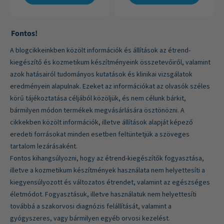
Fontos!
A blogcikkeinkben közölt információk és állítások az étrend-
kiegészítő és kozmetikum készítményeink összetevőiről, valamint
azok hatásairól tudományos kutatások és klinikai vizsgálatok
eredményein alapulnak. Ezeket az információkat az olvasók széles
körű tájékoztatása céljából közöljük, és nem célunk bárkit,
bármilyen módon termékek megvásárlására ösztönözni. A
cikkekben közölt információk, illetve állítások alapját képező
eredeti forrásokat minden esetben feltüntetjük a szöveges
tartalom lezárásaként.
Fontos kihangsúlyozni, hogy az étrend-kiegészítők fogyasztása,
illetve a kozmetikum készítmények használata nem helyettesíti a
kiegyensúlyozott és változatos étrendet, valamint az egészséges
életmódot. Fogyasztásuk, illetve használatuk nem helyettesíti
továbbá a szakorvosi diagnózis felállítását, valamint a
gyógyszeres, vagy bármilyen egyéb orvosi kezelést.