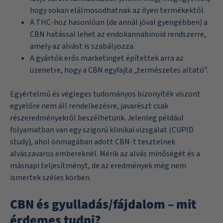
hogy sokan elálmosodhatnak az ilyen termékektől.
A THC-hoz hasonlóan (de annál jóval gyengébben) a
CBN hatással lehet az endokannabinoid rendszerre,
amely az alvást is szabályozza.
A gyártók erős marketinget építettek arra az
üzenetre, hogy a CBN egyfajta „természetes altató”.
Egyértelmű és végleges tudományos bizonyíték viszont
egyelőre nem áll rendelkezésre, javarészt csak
részeredményekről beszélhetünk. Jelenleg például
folyamatban van egy szigorú klinikai vizsgálat (CUPID
study), ahol önmagában adott CBN-t tesztelnek
alvászavaros embereknél. Mérik az alvás minőségét és a
másnapi teljesítményt, de az eredmények még nem
ismertek széles körben.
CBN és gyulladás/fájdalom – mit
érdemes tudni?