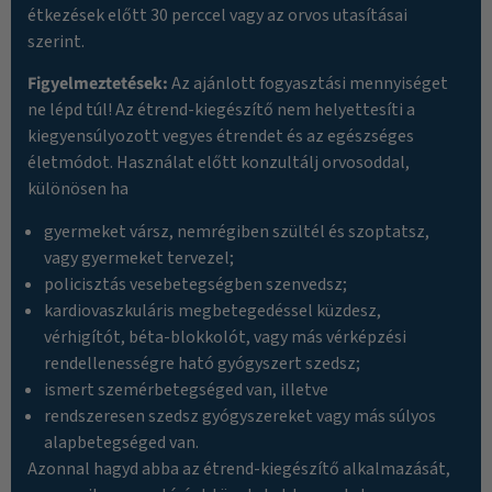
étkezések előtt 30 perccel vagy az orvos utasításai
szerint.
Figyelmeztetések:
Az ajánlott fogyasztási mennyiséget
ne lépd túl! Az étrend-kiegészítő nem helyettesíti a
kiegyensúlyozott vegyes étrendet és az egészséges
életmódot. Használat előtt konzultálj orvosoddal,
különösen ha
gyermeket vársz, nemrégiben szültél és szoptatsz,
vagy gyermeket tervezel;
policisztás vesebetegségben szenvedsz;
kardiovaszkuláris megbetegedéssel küzdesz,
vérhigítót, béta-blokkolót, vagy más vérképzési
rendellenességre ható gyógyszert szedsz;
ismert szemérbetegséged van, illetve
rendszeresen szedsz gyógyszereket vagy más súlyos
alapbetegséged van.
Azonnal hagyd abba az étrend-kiegészítő alkalmazását,