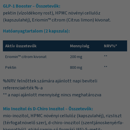
GLP-1 Booster
– Összetevők:
pektin (vízoldékony rost), HPMC növényi cellulóz
(kapszulahéj), Eriomin™ citrom (Citrus limon) kivonat.
Hatóanyagtartalom (2 kapszula):
Aktív összetevők
Mennyiség
NRV%*
Eriomin™ citrom kivonat
200 mg
**
Pektin
800 mg
**
%NRV: felnőttek számára ajánlott napi beviteli
referenciaérték %-a
** a napi ajánlott mennyiség nincs meghatározva
Mio Inozitol és D-Chiro Inozitol – Összetevők:
mio-inozitol, HPMC növényi cellulóz (kapszulahéj), rizsliszt
(térfogatnövelő szer), d-chiro-inozitol (szentjánoskenyérfa-
kivonatból), glükózamin-só formájú (6S)-5-metil-