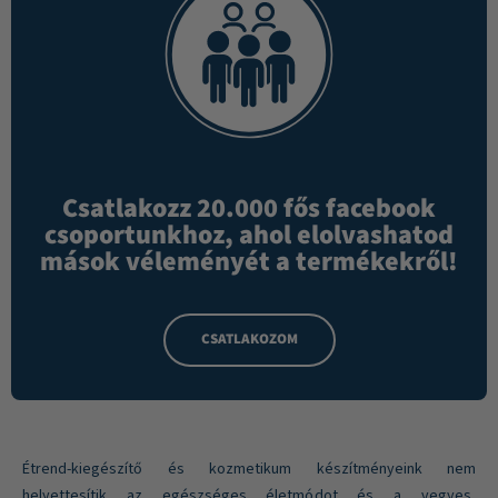
Csatlakozz 20.000 fős facebook
csoportunkhoz, ahol elolvashatod
mások véleményét a termékekről!
CSATLAKOZOM
Étrend-kiegészítő és kozmetikum készítményeink nem
helyettesítik az egészséges életmódot és a vegyes,