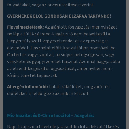
folyadékkal, vagy az orvos utasításai szerint.
GYERMEKEK ELŐL GONDOSAN ELZÁRVA TARTANDÓ!
Figyelmeztetések:
Az ajánlott fogyasztási mennyiséget
ne lépje túl! Az étrend-kiegészítő nem helyettesíti a
kiegyensúlyozott vegyes étrendet és az egészséges
életmódot. Használat előtt konzultáljon orvosával, ha
Ön terhes vagy szoptat, ha súlyos betegsége van, vagy
vényköteles gyógyszereket használ. Azonnal hagyja abba
az étrend-kiegészítő fogyasztását, amennyiben nem
kívánt tünetet tapasztal.
Allergén információ:
halat, rákféléket, mogyorót és
dióféléket is feldolgozó üzemben készült.
Mio Inozitol és D-Chiro Inozitol
– Adagolás:
Napi 2 kapszula bevétele javasolt bő folyadékkal étkezés