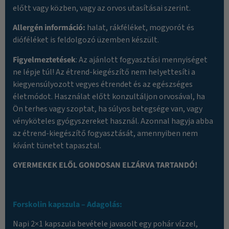
előtt vagy közben, vagy az orvos utasításai szerint.
Allergén információ:
halat, rákféléket, mogyorót és
dióféléket is feldolgozó üzemben készült.
Figyelmeztetések
: Az ajánlott fogyasztási mennyiséget
ne lépje túl! Az étrend-kiegészítő nem helyettesíti a
kiegyensúlyozott vegyes étrendet és az egészséges
életmódot. Használat előtt konzultáljon orvosával, ha
Ön terhes vagy szoptat, ha súlyos betegsége van, vagy
vényköteles gyógyszereket használ. Azonnal hagyja abba
az étrend-kiegészítő fogyasztását, amennyiben nem
kívánt tünetet tapasztal.
GYERMEKEK ELŐL GONDOSAN ELZÁRVA TARTANDÓ!
Forskolin kapszula – Adagolás:
Napi 2×1 kapszula bevétele javasolt egy pohár vízzel,