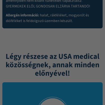
amennyiben nem kívánt tüneteket tapasztalsz.
GYERMEKEK ELŐL GONDOSAN ELZÁRVA TARTANDÓ!
Allergén információ:
halat, rákféléket, mogyorót és
dióféléket is feldolgozó üzemben készült.
Légy részese az USA medical
közösségnek, annak minden
előnyével!