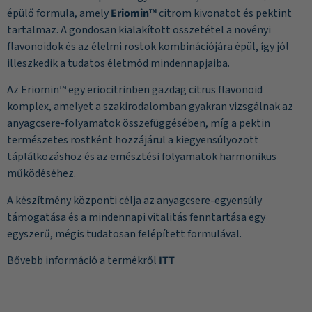
épülő formula, amely
Eriomin™
citrom kivonatot és pektint
tartalmaz. A gondosan kialakított összetétel a növényi
flavonoidok és az élelmi rostok kombinációjára épül, így jól
illeszkedik a tudatos életmód mindennapjaiba.
Az Eriomin™ egy eriocitrinben gazdag citrus flavonoid
komplex, amelyet a szakirodalomban gyakran vizsgálnak az
anyagcsere-folyamatok összefüggésében, míg a pektin
természetes rostként hozzájárul a kiegyensúlyozott
táplálkozáshoz és az emésztési folyamatok harmonikus
működéséhez.
A készítmény központi célja az anyagcsere-egyensúly
támogatása és a mindennapi vitalitás fenntartása egy
egyszerű, mégis tudatosan felépített formulával.
Bővebb információ a termékről
ITT