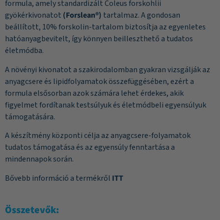
formula, amely standardizált Coleus forskohlii
gyökérkivonatot
(Forslean®)
tartalmaz. A gondosan
beállított, 10% forskolin-tartalom biztosítja az egyenletes
hatóanyagbevitelt, így könnyen beilleszthető a tudatos
életmódba.
A növényi kivonatot a szakirodalomban gyakran vizsgálják az
anyagcsere és lipidfolyamatok összefüggésében, ezért a
formula elsősorban azok számára lehet érdekes, akik
figyelmet fordítanak testsúlyuk és életmódbeli egyensúlyuk
támogatására.
A készítmény központi célja az anyagcsere-folyamatok
tudatos támogatása és az egyensúly fenntartása a
mindennapok során.
Bővebb információ a termékről
ITT
Összetevők: