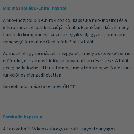
Mio Inozitol és D-Chiro Inozitol
A Mio-Inozitol & D-Chiro-Inozitol kapszula mio-inozitol és a
d-kiro-inozitol kombinációját kínálja. Ezenkívül a készítmény
három fő komponense közül az egyik védjegyzett, prémium
minőségű formula: a Quatrefolic® aktív folát.
Az inozitol egy természetes vegyület, amely a szervezetben is
előfordul, és számos biológiai folyamatban részt vesz. A folát
pedig nélkülözhetetlen vitamin, amely több alapvető élettani
funkcióhoz elengedhetetlen.
Bővebb információ a termékről
ITT
Forskolin kapszula
A Forskolin 10% kapszula egy célzott, egyhatóanyagos