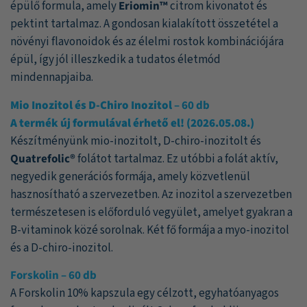
épülő formula, amely
Eriomin™
citrom kivonatot és
pektint tartalmaz. A gondosan kialakított összetétel a
növényi flavonoidok és az élelmi rostok kombinációjára
épül, így jól illeszkedik a tudatos életmód
mindennapjaiba.
Mio Inozitol és D-Chiro Inozitol
– 60 db
A termék új formulával érhető el! (2026.05.08.)
Készítményünk mio-inozitolt, D-chiro-inozitolt és
Quatrefolic®
folátot tartalmaz. Ez utóbbi a folát aktív,
negyedik generációs formája, amely közvetlenül
hasznosítható a szervezetben. Az inozitol a szervezetben
természetesen is előforduló vegyület, amelyet gyakran a
B-vitaminok közé sorolnak. Két fő formája a myo-inozitol
és a D-chiro-inozitol.
Forskolin – 60 db
A Forskolin 10% kapszula egy célzott, egyhatóanyagos