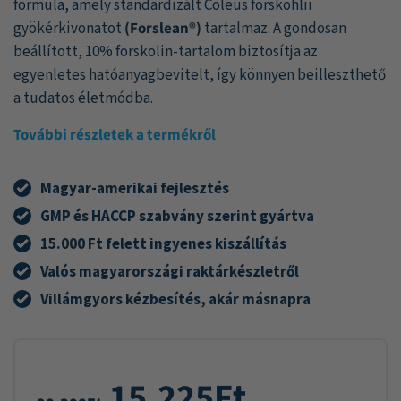
formula, amely standardizált Coleus forskohlii
gyökérkivonatot
(Forslean®)
tartalmaz. A gondosan
beállított, 10% forskolin-tartalom biztosítja az
egyenletes hatóanyagbevitelt, így könnyen beilleszthető
a tudatos életmódba.
További részletek a termékről
Magyar-amerikai fejlesztés
GMP és HACCP szabvány szerint gyártva
15.000 Ft felett ingyenes kiszállítás
Valós magyarországi raktárkészletről
Villámgyors kézbesítés, akár másnapra
15.225
Ft