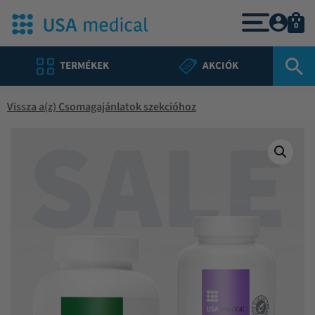
0
TERMÉKEK
AKCIÓK
Vissza a(z) Csomagajánlatok szekcióhoz