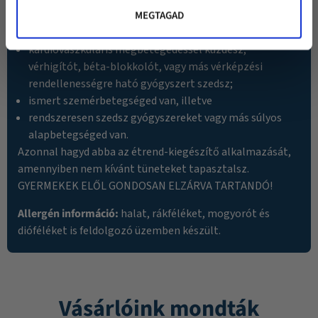
vagy gyermeket tervezel;
MEGTAGAD
policisztás vesebetegségben szenvedsz;
kardiovaszkuláris megbetegedéssel küzdesz,
vérhigítót, béta-blokkolót, vagy más vérképzési
rendellenességre ható gyógyszert szedsz;
ismert szemérbetegséged van, illetve
rendszeresen szedsz gyógyszereket vagy más súlyos
alapbetegséged van.
Azonnal hagyd abba az étrend-kiegészítő alkalmazását,
amennyiben nem kívánt tüneteket tapasztalsz.
GYERMEKEK ELŐL GONDOSAN ELZÁRVA TARTANDÓ!
Allergén információ:
halat, rákféléket, mogyorót és
dióféléket is feldolgozó üzemben készült.
Vásárlóink mondták