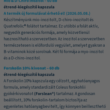
Mio & D-Chiro Inozitol – 60 db
étrend-kiegészítő kapszula
A termék új formulával érhető el! (2026.05.08.)
Készítményünk mio-inozitolt, D-chiro-inozitolt és
Quatrefolic® folátot tartalmaz. Ez utóbbi a folát aktív,
negyedik generációs formája, amely közvetlenül
hasznosítható a szervezetben. Az inozitol a szervezetben
természetesen is előforduló vegyület, amelyet gyakran a
B-vitaminok közé sorolnak. Két fő formája a myo-inozitol
és a D-chiro-inozitol.
Forskolin 10% kivonat
– 60 db
étrend-kiegészítő kapszula
A Forskolin 10% kapszula egy célzott, egyhatóanyagos
formula, amely standardizált Coleus forskohlii
gyökérkivonatot
(Forslean®)
tartalmaz. A gondosan
beállított, 10% forskolin-tartalom biztosítja az
egyenletes hatóanyagbevitelt, így könnyen beilleszthető