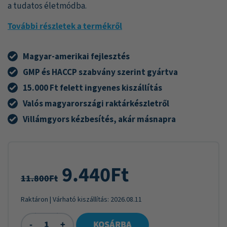
a tudatos életmódba.
További részletek a termékről
Magyar-amerikai fejlesztés
GMP és HACCP szabvány szerint gyártva
15.000 Ft felett ingyenes kiszállítás
Valós magyarországi raktárkészletről
Villámgyors kézbesítés, akár másnapra
9.440
Ft
11.800
Ft
Raktáron
| Várható kiszállítás:
2026.08.11
-
+
KOSÁRBA