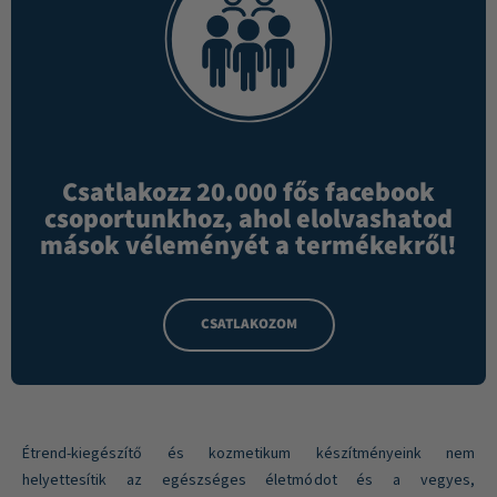
Csatlakozz 20.000 fős facebook
csoportunkhoz, ahol elolvashatod
mások véleményét a termékekről!
CSATLAKOZOM
Étrend-kiegészítő és kozmetikum készítményeink nem
helyettesítik az egészséges életmódot és a vegyes,