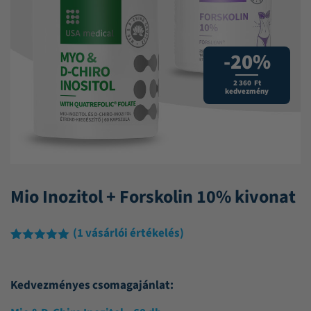
-20%
2 360 Ft
kedvezmény
Mio Inozitol + Forskolin 10% kivonat
(
1
vásárlói értékelés)
Értékelés
1
5.00
az 5-
ből,
Kedvezményes csomagajánlat:
értékelés
alapján