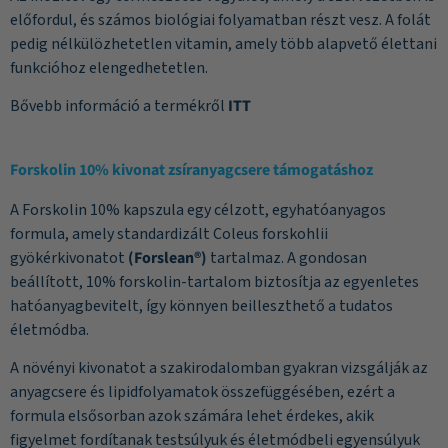
előfordul, és számos biológiai folyamatban részt vesz. A folát
pedig nélkülözhetetlen vitamin, amely több alapvető élettani
funkcióhoz elengedhetetlen.
Bővebb információ a termékről
ITT
Forskolin 10% kivonat zsíranyagcsere támogatáshoz
A Forskolin 10% kapszula egy célzott, egyhatóanyagos
formula, amely standardizált Coleus forskohlii
gyökérkivonatot
(Forslean®)
tartalmaz. A gondosan
beállított, 10% forskolin-tartalom biztosítja az egyenletes
hatóanyagbevitelt, így könnyen beilleszthető a tudatos
életmódba.
A növényi kivonatot a szakirodalomban gyakran vizsgálják az
anyagcsere és lipidfolyamatok összefüggésében, ezért a
formula elsősorban azok számára lehet érdekes, akik
figyelmet fordítanak testsúlyuk és életmódbeli egyensúlyuk