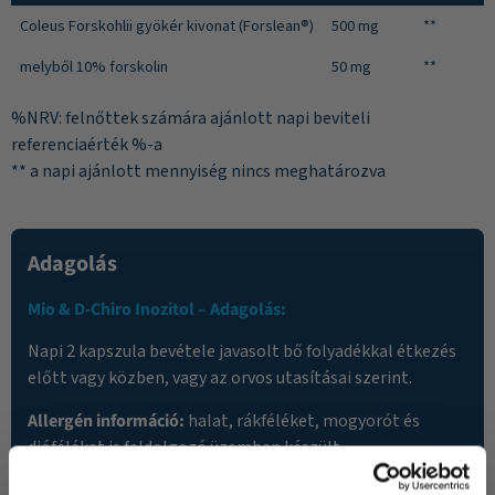
Coleus Forskohlii gyökér kivonat (Forslean®)
500 mg
**
melyből 10% forskolin
50 mg
**
%NRV: felnőttek számára ajánlott napi beviteli
referenciaérték %-a
** a napi ajánlott mennyiség nincs meghatározva
Adagolás
Mio & D-Chiro Inozitol – Adagolás:
Napi 2 kapszula bevétele javasolt bő folyadékkal étkezés
előtt vagy közben, vagy az orvos utasításai szerint.
Allergén információ:
halat, rákféléket, mogyorót és
dióféléket is feldolgozó üzemben készült.
Figyelmeztetések
: Az ajánlott fogyasztási mennyiséget