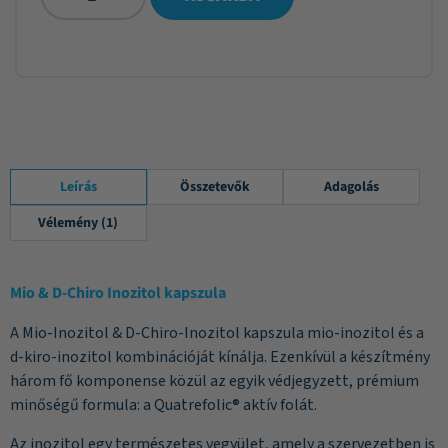
Leírás
Összetevők
Adagolás
Vélemény (1)
Mio & D-Chiro Inozitol kapszula
A Mio-Inozitol & D-Chiro-Inozitol kapszula mio-inozitol és a
d-kiro-inozitol kombinációját kínálja. Ezenkívül a készítmény
három fő komponense közül az egyik védjegyzett, prémium
minőségű formula: a Quatrefolic® aktív folát.
Az inozitol egy természetes vegyület, amely a szervezetben is