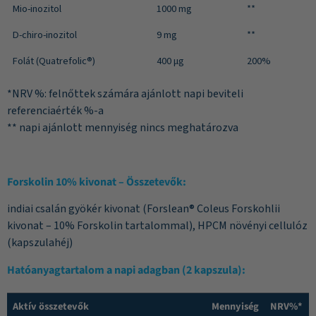
Mio-inozitol
1000 mg
**
D-chiro-inozitol
9 mg
**
Folát (Quatrefolic®)
400 μg
200%
*NRV %: felnőttek számára ajánlott napi beviteli
referenciaérték %-a
** napi ajánlott mennyiség nincs meghatározva
Forskolin 10% kivonat – Összetevők:
indiai csalán gyökér kivonat (Forslean® Coleus Forskohlii
kivonat – 10% Forskolin tartalommal), HPCM növényi cellulóz
(kapszulahéj)
Hatóanyagtartalom a napi adagban (2 kapszula):
Aktív összetevők
Mennyiség
NRV%*