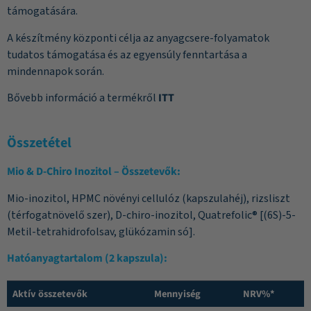
támogatására.
A készítmény központi célja az anyagcsere-folyamatok
tudatos támogatása és az egyensúly fenntartása a
mindennapok során.
Bővebb információ a termékről
ITT
Összetétel
Mio & D-Chiro Inozitol
– Összetevők:
Mio-inozitol, HPMC növényi cellulóz (kapszulahéj), rizsliszt
(térfogatnövelő szer), D-chiro-inozitol, Quatrefolic® [(6S)-5-
Metil-tetrahidrofolsav, glükózamin só].
Hatóanyagtartalom (2 kapszula):
Aktív összetevők
Mennyiség
NRV%*