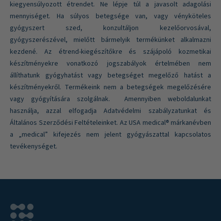
kiegyensúlyozott étrendet. Ne lépje túl a javasolt adagolási
mennyiséget. Ha súlyos betegsége van, vagy vényköteles
gyógyszert szed, konzultáljon kezelőorvosával,
gyógyszerészével, mielőtt bármelyik termékünket alkalmazni
kezdené. Az étrend-kiegészítőkre és szájápoló kozmetikai
készítményekre vonatkozó jogszabályok értelmében nem
állíthatunk gyógyhatást vagy betegséget megelőző hatást a
készítményekről. Termékeink nem a betegségek megelőzésére
vagy gyógyítására szolgálnak. Amennyiben weboldalunkat
használja, azzal elfogadja Adatvédelmi szabályzatunkat és
Általános Szerződési Feltételeinket. Az USA medical® márkanévben
a „medical” kifejezés nem jelent gyógyászattal kapcsolatos
tevékenységet.