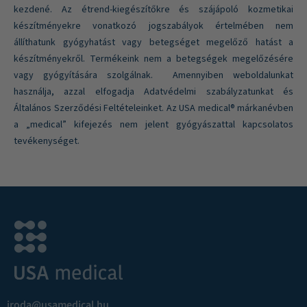
kezdené. Az étrend-kiegészítőkre és szájápoló kozmetikai
készítményekre vonatkozó jogszabályok értelmében nem
állíthatunk gyógyhatást vagy betegséget megelőző hatást a
készítményekről. Termékeink nem a betegségek megelőzésére
vagy gyógyítására szolgálnak. Amennyiben weboldalunkat
használja, azzal elfogadja Adatvédelmi szabályzatunkat és
Általános Szerződési Feltételeinket. Az USA medical® márkanévben
a „medical” kifejezés nem jelent gyógyászattal kapcsolatos
tevékenységet.
iroda@usamedical.hu