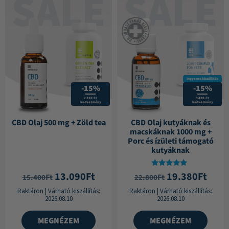
Ingyenes kiszállítás
-15%
-15%
2 310 Ft
3 420 Ft
kedvezmény
kedvezmény
CBD Olaj 500 mg + Zöld tea
CBD Olaj kutyáknak és
macskáknak 1000 mg +
Porc és ízületi támogató
kutyáknak
Értékelés:
13.090
Ft
19.380
Ft
Ft
Ft
15.400
22.800
5.00
/ 5
Raktáron
|
Várható kiszállítás:
Raktáron
|
Várható kiszállítás:
2026.08.10
2026.08.10
MEGNÉZEM
MEGNÉZEM