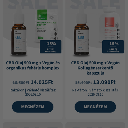
-15%
-15%
2 475 Ft
2 310 Ft
kedvezmény
kedvezmény
CBD Olaj 500 mg + Vegán és
CBD Olaj 500 mg + Vegán
organikus fehérje komplex
Kollagénserkentő
kapszula
14.025
Ft
13.090
Ft
Ft
Ft
16.500
15.400
Raktáron
|
Várható kiszállítás:
Raktáron
|
Várható kiszállítás:
2026.08.10
2026.08.10
MEGNÉZEM
MEGNÉZEM