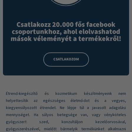
Csatlakozz 20.000 fős facebook
csoportunkhoz, ahol elolvashatod
mások véleményét a termékekről!
CSATLAKOZOM
Étrend-kiegészítő és kozmetikum készítményeink nem
helyettesítik az egészséges életmódot és a vegyes,
kiegyensúlyozott étrendet. Ne lépje túl a javasolt adagolási
mennyiséget. Ha súlyos betegsége van, vagy vényköteles
gyógyszert szed, konzultáljon kezelőorvosával,
gyógyszerészével, mielőtt bármelyik termékünket alkalmazni