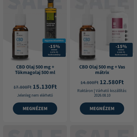
Ingyenes kiszállítás
-15%
-15%
2 670 Ft
2 220 Ft
kedvezmény
kedvezmény
CBD Olaj 500 mg +
CBD Olaj 500 mg + Vas
Tökmagolaj 500 ml
mátrix
12.580
Ft
Ft
14.800
15.130
Ft
Ft
17.800
Raktáron
|
Várható kiszállítás:
Jelenleg nem elérhető
2026.08.10
MEGNÉZEM
MEGNÉZEM