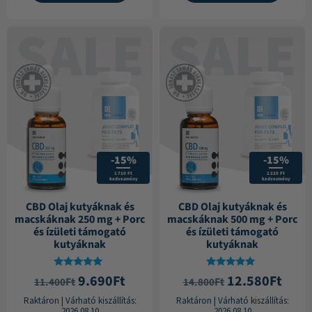
-15%
-15%
1 710 Ft
2 220 Ft
kedvezmény
kedvezmény
CBD Olaj kutyáknak és
CBD Olaj kutyáknak és
macskáknak 250 mg + Porc
macskáknak 500 mg + Porc
és ízületi támogató
és ízületi támogató
kutyáknak
kutyáknak
Értékelés:
Értékelés:
9.690
Ft
12.580
Ft
Ft
Ft
11.400
14.800
5.00
4.86
/ 5
/ 5
Raktáron
|
Várható kiszállítás:
Raktáron
|
Várható kiszállítás:
2026.08.10
2026.08.10