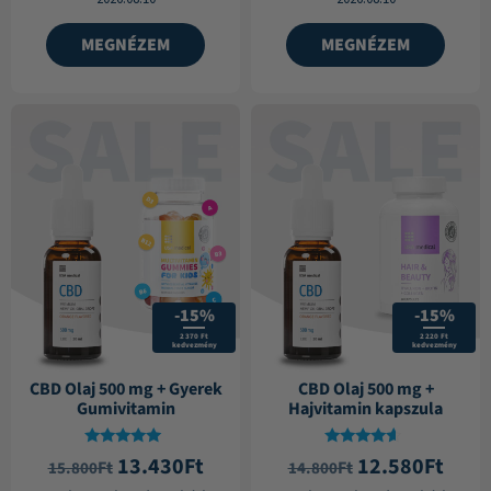
MEGNÉZEM
MEGNÉZEM
-15%
-15%
2 370 Ft
2 220 Ft
kedvezmény
kedvezmény
CBD Olaj 500 mg + Gyerek
CBD Olaj 500 mg +
Gumivitamin
Hajvitamin kapszula
Értékelés:
Értékelés:
13.430
Ft
12.580
Ft
Ft
Ft
15.800
14.800
5.00
4.33
/ 5
/ 5