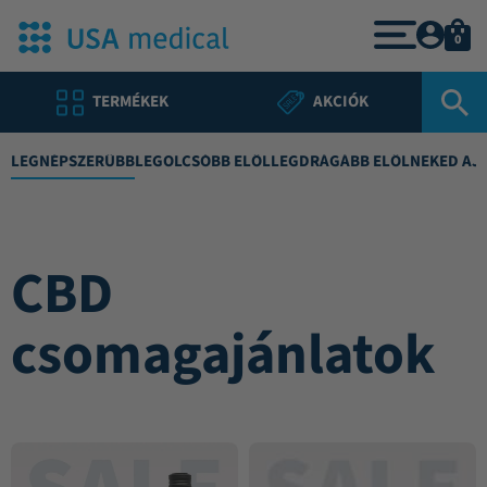
0
TERMÉKEK
AKCIÓK
LEGNÉPSZERŰBB
LEGOLCSÓBB ELŐL
LEGDRÁGÁBB ELŐL
NEKED AJ
CBD
csomagajánlatok