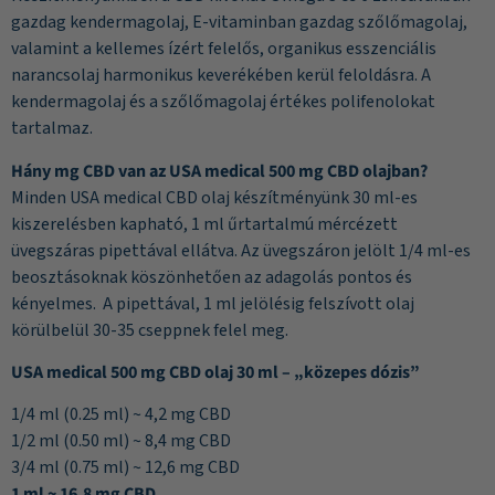
gazdag kendermagolaj, E-vitaminban gazdag szőlőmagolaj,
valamint a kellemes ízért felelős, organikus esszenciális
narancsolaj harmonikus keverékében kerül feloldásra. A
kendermagolaj és a szőlőmagolaj értékes polifenolokat
tartalmaz.
Hány mg CBD van az USA medical 500 mg CBD olajban?
Minden USA medical CBD olaj készítményünk 30 ml-es
kiszerelésben kapható, 1 ml űrtartalmú mércézett
üvegszáras pipettával ellátva. Az üvegszáron jelölt 1/4 ml-es
beosztásoknak köszönhetően az adagolás pontos és
kényelmes. A pipettával, 1 ml jelölésig felszívott olaj
körülbelül 30-35 cseppnek felel meg.
USA medical 500 mg CBD olaj 30 ml – „közepes dózis”
1/4 ml (0.25 ml) ~ 4,2 mg CBD
1/2 ml (0.50 ml) ~ 8,4 mg CBD
3/4 ml (0.75 ml) ~ 12,6 mg CBD
1 ml ~ 16,8 mg CBD