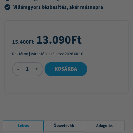
Villámgyors kézbesítés, akár másnapra
13.090
Ft
15.400
Ft
Raktáron
| Várható kiszállítás:
2026.08.10
-
+
KOSÁRBA
Leírás
Összetevők
Adagolás