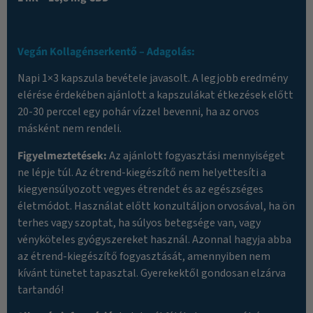
Vegán Kollagénserkentő – Adagolás:
Napi 1×3 kapszula bevétele javasolt. A legjobb eredmény
elérése érdekében ajánlott a kapszulákat étkezések előtt
20-30 perccel egy pohár vízzel bevenni, ha az orvos
másként nem rendeli.
Figyelmeztetések:
Az ajánlott fogyasztási mennyiséget
ne lépje túl. Az étrend-kiegészítő nem helyettesíti a
kiegyensúlyozott vegyes étrendet és az egészséges
életmódot. Használat előtt konzultáljon orvosával, ha ön
terhes vagy szoptat, ha súlyos betegsége van, vagy
vényköteles gyógyszereket használ. Azonnal hagyja abba
az étrend-kiegészítő fogyasztását, amennyiben nem
kívánt tünetet tapasztal. Gyerekektől gondosan elzárva
tartandó!