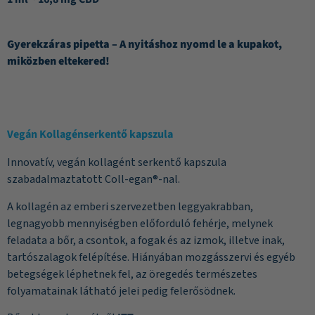
Gyerekzáras pipetta – A nyitáshoz nyomd le a kupakot,
miközben eltekered!
Vegán Kollagénserkentő kapszula
Innovatív, vegán kollagént serkentő kapszula
szabadalmaztatott Coll-egan®-nal.
A kollagén az emberi szervezetben leggyakrabban,
legnagyobb mennyiségben előforduló fehérje, melynek
feladata a bőr, a csontok, a fogak és az izmok, illetve inak,
tartószalagok felépítése. Hiányában mozgásszervi és egyéb
betegségek léphetnek fel, az öregedés természetes
folyamatainak látható jelei pedig felerősödnek.