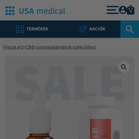
0
TERMÉKEK
AKCIÓK
Vissza a(z) CBD csomagajánlatok szekcióhoz