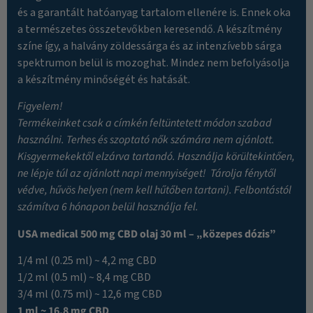
és a garantált hatóanyag tartalom ellenére is. Ennek oka
a természetes összetevőkben keresendő. A készítmény
színe így, a halvány zöldessárga és az intenzívebb sárga
spektrumon belül is mozoghat. Mindez nem befolyásolja
a készítmény minőségét és hatását.
Figyelem!
Termékeinket csak a címkén feltüntetett módon szabad
használni. Terhes és szoptató nők számára nem ajánlott.
Kisgyermekektől elzárva tartandó. Használja körültekintően,
ne lépje túl az ajánlott napi mennyiséget! Tárolja fénytől
védve, hűvös helyen (nem kell hűtőben tartani). Felbontástól
számítva 6 hónapon belül használja fel.
USA medical 500 mg CBD olaj 30 ml – „közepes dózis”
1/4 ml (0.25 ml) ~ 4,2 mg CBD
1/2 ml (0.5 ml) ~ 8,4 mg CBD
3/4 ml (0.75 ml) ~ 12,6 mg CBD
1 ml ~ 16,8 mg CBD