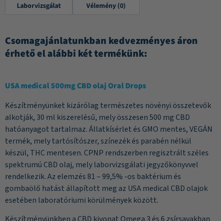
Laborvizsgálat
Vélemény (0)
Csomagajánlatunkban kedvezményes áron
érhető el alábbi két termékünk:
USA medical 500mg CBD olaj Oral Drops
Készítményünket kizárólag természetes növényi összetevők
alkotják, 30 ml kiszerelésű, mely összesen 500 mg CBD
hatóanyagot tartalmaz. Állatkísérlet és GMO mentes, VEGÁN
termék, mely tartósítószer, színezék és parabén nélkül
készül, THC mentesen. CPNP rendszerben regisztrált széles
spektrumú CBD olaj, mely laborvizsgálati jegyzőkönyvvel
rendelkezik. Az elemzés 81 – 99,5% -os baktérium és
gombaölő hatást állapított meg az USA medical CBD olajok
esetében laboratóriumi körülmények között.
Készítményünkben a CBD kivonat Omega 3 és 6 zsírsavakban