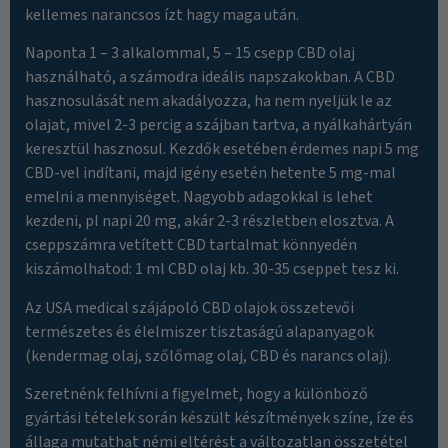
kellemes narancsos ízt hagy maga után.
Naponta 1 – 3 alkalommal, 5 – 15 csepp CBD olaj
használható, a számodra ideális napszakokban. A CBD
hasznosulását nem akadályozza, ha nem nyeljük le az
olajat, mivel 2-3 percig a szájban tartva, a nyálkahártyán
keresztül hasznosul. Kezdők esetében érdemes napi 5 mg
CBD-vel indítani, majd igény esetén hetente 5 mg-mal
emelni a mennyiséget. Nagyobb adagokkal is lehet
kezdeni, pl napi 20 mg, akár 2-3 részletben elosztva. A
cseppszámra vetített CBD tartalmat könnyedén
kiszámolhatod: 1 ml CBD olaj kb. 30-35 cseppet tesz ki.
Az USA medical szájápoló CBD olajok összetevői
természetes és élelmiszer tisztaságú alapanyagok
(kendermag olaj, szőlőmag olaj, CBD és narancs olaj).
Szeretnénk felhívni a figyelmet, hogy a különböző
gyártási tételek során készült készítmények színe, íze és
állaga mutathat némi eltérést a változatlan összetétel