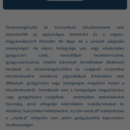
Étrend-kiegészítő és kozmetikum készítményeink nem
helyettesítik az egészséges életmódot és a vegyes,
kiegyensúlyozott étrendet. Ne lépje túl a javasolt adagolási
mennyiséget. Ha súlyos betegsége van, vagy vényköteles
gyógyszert szed, konzultáljon kezelőorvosával,
gyógyszerészével, mielőtt bármelyik termékünket alkalmazni
kezdené. Az étrend-kiegészítőkre és szájápoló kozmetikai
készítményekre vonatkozó jogszabályok értelmében nem
állíthatunk gyógyhatást vagy betegséget megelőző hatást a
készítményekről. Termékeink nem a betegségek megelőzésére
vagy gyógyítására szolgálnak. Amennyiben weboldalunkat
használja, azzal elfogadja Adatvédelmi szabályzatunkat és
Általános Szerződési Feltételeinket. Az USA medical® márkanévben
a „medical” kifejezés nem jelent gyógyászattal kapcsolatos
tevékenységet.