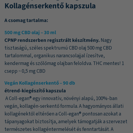
Kollagénserkentő kapszula
A csomag tartalma:
500 mg CBD olaj – 30 ml
CPNP rendszerben regisztrált készítmény.
Nagy
tisztaságú, széles spektrumú CBD olaj 500 mg CBD
tartalommal, organikus narancsolajjal ízesítve,
kendermag és szőlőmag olajban feloldva. THC mentes! 1
csepp ~ 0,5 mg CBD
Vegán Kollagénserkentő – 90 db
étrend-kiegészítő kapszula
A Coll-egan® egy innovatív, növényi alapú, 100%-ban
vegán, kollagén-serkentő formula. A hagyományos állati
kollagénektől eltérően a Coll-egan® pontosan azokat a
tápanyagokat biztosítja, amelyek támogatják a szervezet
természetes kollagéntermelését és fenntartását. A