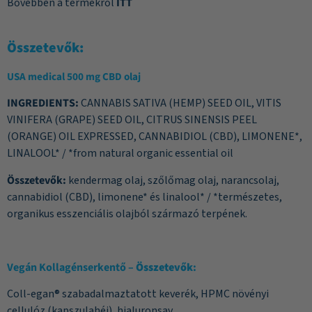
Bővebben a termékről
ITT
Összetevők:
USA medical 500 mg CBD olaj
INGREDIENTS:
CANNABIS SATIVA (HEMP) SEED OIL, VITIS
VINIFERA (GRAPE) SEED OIL, CITRUS SINENSIS PEEL
(ORANGE) OIL EXPRESSED, CANNABIDIOL (CBD), LIMONENE*,
LINALOOL* / *from natural organic essential oil
Összetevők:
kendermag olaj, szőlőmag olaj, narancsolaj,
cannabidiol (CBD), limonene* és linalool* / *természetes,
organikus esszenciális olajból származó terpének.
Vegán Kollagénserkentő
–
Összetevők
:
Coll-egan® szabadalmaztatott keverék, HPMC növényi
cellulóz (kapszulahéj), hialuronsav.