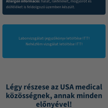
Allergén információ:
halat, rákféléket, mogyorót és
dióféléket is feldolgozó üzemben készült.
Laborvizsgálati jegyzőkönyv letöltése ITT!
Nehézfém vizsgálat letöltése ITT!
Légy részese az USA medical
közösségnek, annak minden
előnyével!