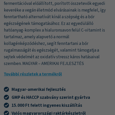
fermentációval előállított, porított összetevők egyedi
keveréke a vegán életmód elvárásainak is megfelel, így
fenntartható alternatívát kínál a szépség és a bőr
egészségének támogatásához. Ez az egyedülálló
hatóanyag-komplex a hialuronsavon felül C-vitamint is
tartalmaz, amely alapvető a normál
kollagénképződéshez, segít fenntartani a bőr
rugalmasságát és egészségét, valamint támogatja a
sejtek védelmét az oxidatív stressz káros hatásaival
szemben. MAGYAR – AMERIKAI FEJLESZTÉS
További részletek a termékről
Magyar-amerikai fejlesztés
GMP és HACCP szabvány szerint gyártva
15.000 Ft felett ingyenes kiszállítás
Valós magyarországi raktárkészletről