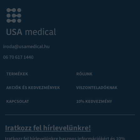
iroda@usamedical.hu
06 70 617 1440
TERMÉKEK
RÓLUNK
AKCIÓK ÉS KEDVEZMÉNYEK
VISZONTELADÓKNAK
KAPCSOLAT
10% KEDVEZMÉNY
Iratkozz fel hírlevelünkre!
Iratkozz fel hírlevelünkre hasznos információkért és 10%