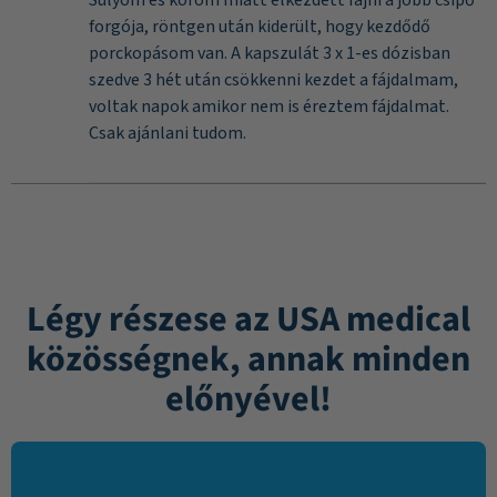
Súlyom és korom miatt elkezdett fájni a jobb csipő
forgója, röntgen után kiderült, hogy kezdődő
porckopásom van. A kapszulát 3 x 1-es dózisban
szedve 3 hét után csökkenni kezdet a fájdalmam,
voltak napok amikor nem is éreztem fájdalmat.
Csak ajánlani tudom.
Légy részese az USA medical
közösségnek, annak minden
előnyével!