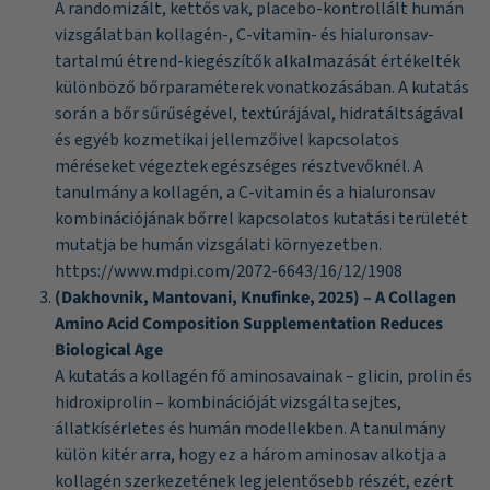
A randomizált, kettős vak, placebo-kontrollált humán
vizsgálatban kollagén-, C-vitamin- és hialuronsav-
tartalmú étrend-kiegészítők alkalmazását értékelték
különböző bőrparaméterek vonatkozásában. A kutatás
során a bőr sűrűségével, textúrájával, hidratáltságával
és egyéb kozmetikai jellemzőivel kapcsolatos
méréseket végeztek egészséges résztvevőknél. A
tanulmány a kollagén, a C-vitamin és a hialuronsav
kombinációjának bőrrel kapcsolatos kutatási területét
mutatja be humán vizsgálati környezetben.
https://www.mdpi.com/2072-6643/16/12/1908
(Dakhovnik, Mantovani, Knufinke, 2025) – A Collagen
Amino Acid Composition Supplementation Reduces
Biological Age
A kutatás a kollagén fő aminosavainak – glicin, prolin és
hidroxiprolin – kombinációját vizsgálta sejtes,
állatkísérletes és humán modellekben. A tanulmány
külön kitér arra, hogy ez a három aminosav alkotja a
kollagén szerkezetének legjelentősebb részét, ezért