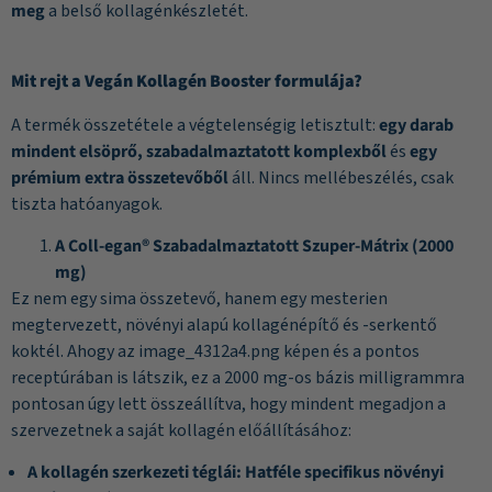
meg
a belső kollagénkészletét.
Mit rejt a Vegán Kollagén Booster formulája?
A termék összetétele a végtelenségig letisztult:
egy darab
mindent elsöprő, szabadalmaztatott komplexből
és
egy
prémium extra összetevőből
áll. Nincs mellébeszélés, csak
tiszta hatóanyagok.
A Coll-egan® Szabadalmaztatott Szuper-Mátrix (2000
mg)
Ez nem egy sima összetevő, hanem egy mesterien
megtervezett, növényi alapú kollagénépítő és -serkentő
koktél. Ahogy az image_4312a4.png képen és a pontos
receptúrában is látszik, ez a 2000 mg-os bázis milligrammra
pontosan úgy lett összeállítva, hogy mindent megadjon a
szervezetnek a saját kollagén előállításához:
A kollagén szerkezeti téglái:
Hatféle specifikus növényi