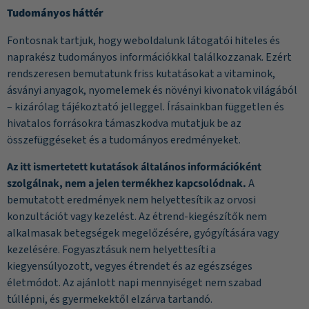
Tudományos háttér
Fontosnak tartjuk, hogy weboldalunk látogatói hiteles és
naprakész tudományos információkkal találkozzanak. Ezért
rendszeresen bemutatunk friss kutatásokat a vitaminok,
ásványi anyagok, nyomelemek és növényi kivonatok világából
– kizárólag tájékoztató jelleggel. Írásainkban független és
hivatalos forrásokra támaszkodva mutatjuk be az
összefüggéseket és a tudományos eredményeket.
Az itt ismertetett kutatások általános információként
szolgálnak, nem a jelen termékhez kapcsolódnak.
A
bemutatott eredmények nem helyettesítik az orvosi
konzultációt vagy kezelést. Az étrend-kiegészítők nem
alkalmasak betegségek megelőzésére, gyógyítására vagy
kezelésére. Fogyasztásuk nem helyettesíti a
kiegyensúlyozott, vegyes étrendet és az egészséges
életmódot. Az ajánlott napi mennyiséget nem szabad
túllépni, és gyermekektől elzárva tartandó.