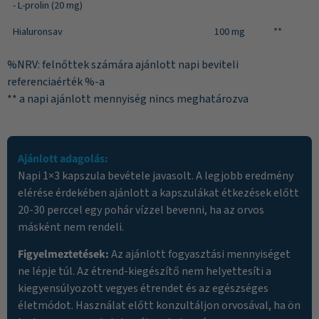
- L-prolin (20 mg)
Hialuronsav
100 mg
**
%NRV: felnőttek számára ajánlott napi beviteli
referenciaérték %-a
** a napi ajánlott mennyiség nincs meghatározva
Ajánlott adagolás:
Napi 1×3 kapszula bevétele javasolt. A legjobb eredmény
elérése érdekében ajánlott a kapszulákat étkezések előtt
20-30 perccel egy pohár vízzel bevenni, ha az orvos
másként nem rendeli.
Figyelmeztetések:
Az ajánlott fogyasztási mennyiséget
ne lépje túl. Az étrend-kiegészítő nem helyettesíti a
kiegyensúlyozott vegyes étrendet és az egészséges
életmódot. Használat előtt konzultáljon orvosával, ha ön