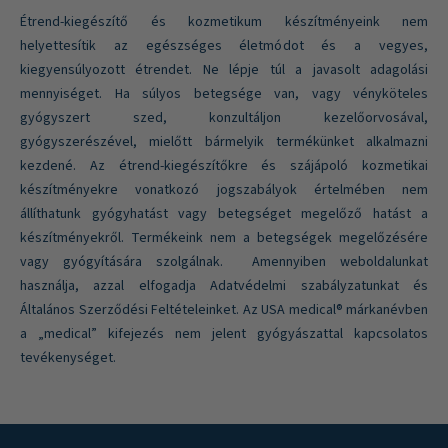
Étrend-kiegészítő és kozmetikum készítményeink nem
helyettesítik az egészséges életmódot és a vegyes,
kiegyensúlyozott étrendet. Ne lépje túl a javasolt adagolási
mennyiséget. Ha súlyos betegsége van, vagy vényköteles
gyógyszert szed, konzultáljon kezelőorvosával,
gyógyszerészével, mielőtt bármelyik termékünket alkalmazni
kezdené. Az étrend-kiegészítőkre és szájápoló kozmetikai
készítményekre vonatkozó jogszabályok értelmében nem
állíthatunk gyógyhatást vagy betegséget megelőző hatást a
készítményekről. Termékeink nem a betegségek megelőzésére
vagy gyógyítására szolgálnak. Amennyiben weboldalunkat
használja, azzal elfogadja Adatvédelmi szabályzatunkat és
Általános Szerződési Feltételeinket. Az USA medical® márkanévben
a „medical” kifejezés nem jelent gyógyászattal kapcsolatos
tevékenységet.