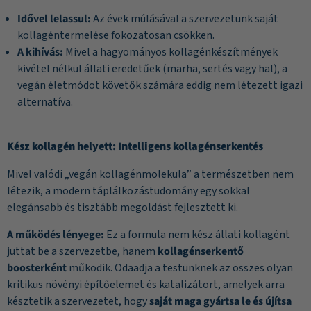
Idővel lelassul:
Az évek múlásával a szervezetünk saját
kollagéntermelése fokozatosan csökken.
A kihívás:
Mivel a hagyományos kollagénkészítmények
kivétel nélkül állati eredetűek (marha, sertés vagy hal), a
vegán életmódot követők számára eddig nem létezett igazi
alternatíva.
Kész kollagén helyett: Intelligens kollagénserkentés
Mivel valódi „vegán kollagénmolekula” a természetben nem
létezik, a modern táplálkozástudomány egy sokkal
elegánsabb és tisztább megoldást fejlesztett ki.
A működés lényege:
Ez a formula nem kész állati kollagént
juttat be a szervezetbe, hanem
kollagénserkentő
boosterként
működik. Odaadja a testünknek az összes olyan
kritikus növényi építőelemet és katalizátort, amelyek arra
késztetik a szervezetet, hogy
saját maga gyártsa le és újítsa