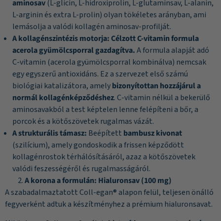
aminosav
(L-glicin, L-hidroxiprolin, L-glutaminsav, L-alanin,
L-arginin és extra L-prolin) olyan tökéletes arányban, ami
lemásolja a valódi kollagén aminosav-profilját.
A kollagénszintézis motorja:
Célzott C-vitamin formula
acerola gyümölcsporral gazdagítva.
A formula alapját adó
C-vitamin (acerola gyümölcsporral kombinálva) nemcsak
egy egyszerű antioxidáns. Ez a szervezet első számú
biológiai katalizátora, amely
bizonyítottan hozzájárul a
normál kollagénképződéshez
. C-vitamin nélkül a bekerülő
aminosavakból a test képtelen lenne felépíteni a bőr, a
porcok és a kötőszövetek rugalmas vázát.
A strukturális támasz:
Beépített
bambusz kivonat
(szilícium), amely gondoskodik a frissen képződött
kollagénrostok térhálósításáról, azaz a kötőszövetek
valódi feszességéről és rugalmasságáról.
A korona a formulán: Hialuronsav (100 mg)
A szabadalmaztatott Coll-egan® alapon felül, teljesen önálló
fegyverként adtuk a készítményhez a prémium hialuronsavat.