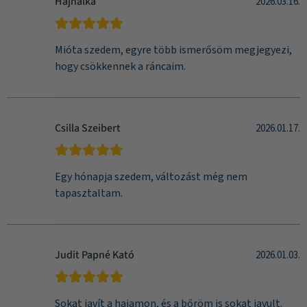
Hajnalka
2026.03.16.
Mióta szedem, egyre több ismerősöm megjegyezi,
hogy csökkennek a ráncaim.
Csilla Szeibert
2026.01.17.
Egy hónapja szedem, változást még nem
tapasztaltam.
Judit Papné Kató
2026.01.03.
Sokat javít a hajamon, és a bőröm is sokat javult.