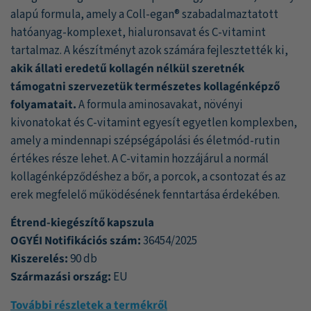
alapján
alapú formula, amely a Coll-egan® szabadalmaztatott
hatóanyag-komplexet, hialuronsavat és C-vitamint
tartalmaz. A készítményt azok számára fejlesztették ki,
akik állati eredetű kollagén nélkül szeretnék
támogatni szervezetük természetes kollagénképző
folyamatait.
A formula aminosavakat, növényi
kivonatokat és C-vitamint egyesít egyetlen komplexben,
amely a mindennapi szépségápolási és életmód-rutin
értékes része lehet. A C-vitamin hozzájárul a normál
kollagénképződéshez a bőr, a porcok, a csontozat és az
erek megfelelő működésének fenntartása érdekében.
Étrend-kiegészítő kapszula
OGYÉI Notifikációs szám:
36454/2025
Kiszerelés:
90 db
Származási ország:
EU
További részletek a termékről