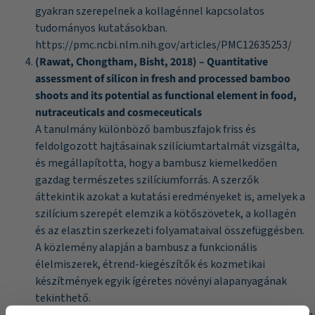
gyakran szerepelnek a kollagénnel kapcsolatos
tudományos kutatásokban.
https://pmc.ncbi.nlm.nih.gov/articles/PMC12635253/
(Rawat, Chongtham, Bisht, 2018) – Quantitative
assessment of silicon in fresh and processed bamboo
shoots and its potential as functional element in food,
nutraceuticals and cosmeceuticals
A tanulmány különböző bambuszfajok friss és
feldolgozott hajtásainak szilíciumtartalmát vizsgálta,
és megállapította, hogy a bambusz kiemelkedően
gazdag természetes szilíciumforrás. A szerzők
áttekintik azokat a kutatási eredményeket is, amelyek a
szilícium szerepét elemzik a kötőszövetek, a kollagén
és az elasztin szerkezeti folyamataival összefüggésben.
A közlemény alapján a bambusz a funkcionális
élelmiszerek, étrend-kiegészítők és kozmetikai
készítmények egyik ígéretes növényi alapanyagának
tekinthető.
https://www.researchgate.net/publication/342345141_Q