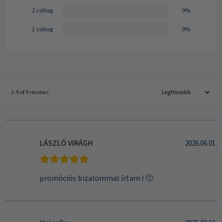
2 csillag
0%
1 csillag
0%
1-9 of 9 reviews
LÁSZLÓ VIRÁGH
2026.06.01.
promóciós bizalommal írtam ! 🙂