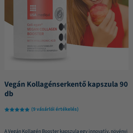
Vegán Kollagénserkentő kapszula 90
db
(
9
vásárlói értékelés)
Értékelés
9
5.00
az 5-
ből,
A Vegán Kollagén Booster kapszula egy innovatív, növényi
értékelés