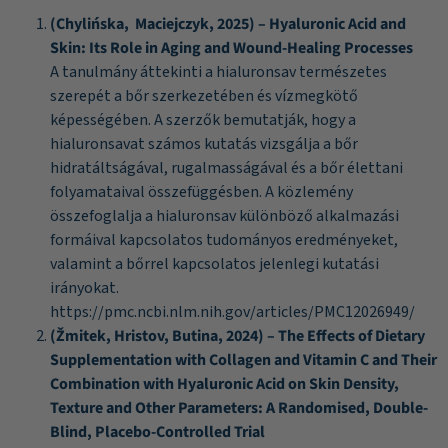
(Chylińska
,
Maciejczyk
, 2025) – Hyaluronic Acid and
Skin: Its Role in Aging and Wound-Healing Processes
A tanulmány áttekinti a hialuronsav természetes
szerepét a bőr szerkezetében és vízmegkötő
képességében. A szerzők bemutatják, hogy a
hialuronsavat számos kutatás vizsgálja a bőr
hidratáltságával, rugalmasságával és a bőr élettani
folyamataival összefüggésben. A közlemény
összefoglalja a hialuronsav különböző alkalmazási
formáival kapcsolatos tudományos eredményeket,
valamint a bőrrel kapcsolatos jelenlegi kutatási
irányokat.
https://pmc.ncbi.nlm.nih.gov/articles/PMC12026949/
(Žmitek, Hristov, Butina, 2024) –
The Effects of Dietary
Supplementation with Collagen and Vitamin C and Their
Combination with Hyaluronic Acid on Skin Density,
Texture and Other Parameters: A Randomised, Double-
Blind, Placebo-Controlled Trial