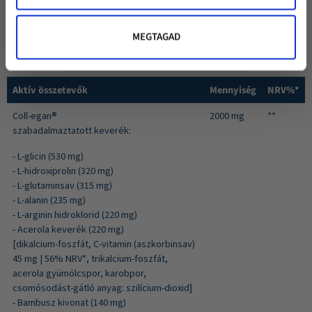
Összetevők:
Coll-egan® szabadalmaztatott keverék, HPMC
növényi cellulóz (kapszulahéj), hialuronsav.
MEGTAGAD
Hatóanyagtartalom a napi adagban (3 kapszula):
Aktív összetevők
Mennyiség
NRV%*
Coll-egan®
2000 mg
**
szabadalmaztatott keverék:
- L-glicin (530 mg)
- L-hidroxiprolin (320 mg)
- L-glutaminsav (315 mg)
- L-alanin (235 mg)
- L-arginin hidroklorid (220 mg)
- Acerola keverék (220 mg)
[dikalcium-foszfát, C-vitamin (aszkorbinsav)
45 mg | 56% NRV*, trikalcium-foszfát,
acerola gyümölcspor, karobpor,
csomósodást-gátló anyag: szilícium-dioxid]
- Bambusz kivonat (140 mg)