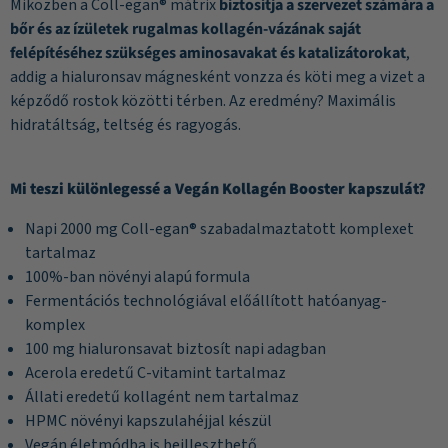
Miközben a Coll-egan® mátrix
biztosítja a szervezet számára a
bőr és az ízületek rugalmas kollagén-vázának saját
felépítéséhez szükséges aminosavakat és katalizátorokat
,
addig a hialuronsav mágnesként vonzza és köti meg a vizet a
képződő rostok közötti térben. Az eredmény? Maximális
hidratáltság, teltség és ragyogás.
Mi teszi különlegessé a Vegán Kollagén Booster kapszulát?
Napi 2000 mg Coll-egan® szabadalmaztatott komplexet
tartalmaz
100%-ban növényi alapú formula
Fermentációs technológiával előállított hatóanyag-
komplex
100 mg hialuronsavat biztosít napi adagban
Acerola eredetű C-vitamint tartalmaz
Állati eredetű kollagént nem tartalmaz
HPMC növényi kapszulahéjjal készül
Vegán életmódba is beilleszthető