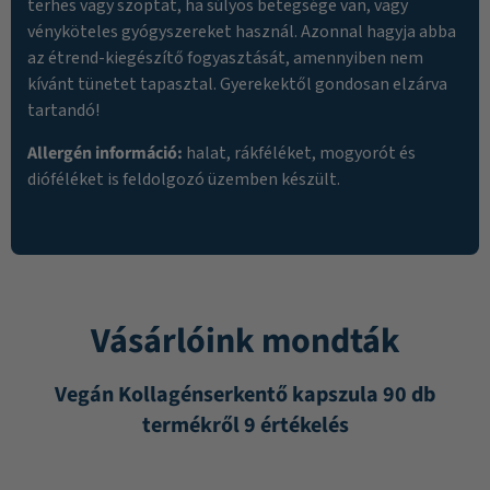
terhes vagy szoptat, ha súlyos betegsége van, vagy
vényköteles gyógyszereket használ. Azonnal hagyja abba
az étrend-kiegészítő fogyasztását, amennyiben nem
kívánt tünetet tapasztal. Gyerekektől gondosan elzárva
tartandó!
Allergén információ:
halat, rákféléket, mogyorót és
dióféléket is feldolgozó üzemben készült.
Vásárlóink mondták
Vegán Kollagénserkentő kapszula 90 db
termékről 9 értékelés