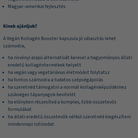
Magyar–amerikai fejlesztés
Kinek ajánljuk?
A Vegán Kollagén Booster kapszula jó választás lehet
számodra,
ha növényi alapú alternatívát keresel a hagyományos állati
eredetű kollagéntermékek helyett
ha vegán vagy vegetáriánus életmódot folytatsz
ha fontos számodra a tudatos szépségápolás
ha szeretnéd támogatni a normál kollagénképződéshez
szükséges tápanyagok bevitelét
ha előnyben részesíted a komplex, több összetevős
formulákat
ha állati eredetű összetevők nélkül szeretnéd kiegészíteni
mindennapi rutinodat