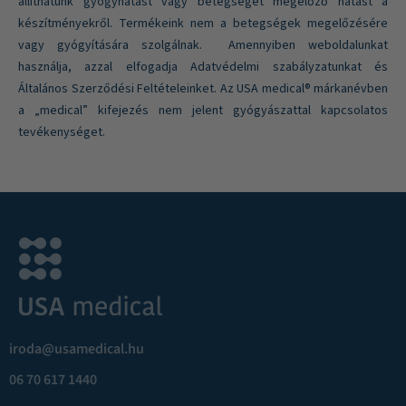
állíthatunk gyógyhatást vagy betegséget megelőző hatást a
készítményekről. Termékeink nem a betegségek megelőzésére
vagy gyógyítására szolgálnak. Amennyiben weboldalunkat
használja, azzal elfogadja Adatvédelmi szabályzatunkat és
Általános Szerződési Feltételeinket. Az USA medical® márkanévben
a „medical” kifejezés nem jelent gyógyászattal kapcsolatos
tevékenységet.
iroda@usamedical.hu
06 70 617 1440