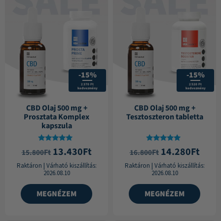
-15%
-15%
2 370 Ft
2 520 Ft
kedvezmény
kedvezmény
CBD Olaj 500 mg +
CBD Olaj 500 mg +
Prosztata Komplex
Tesztoszteron tabletta
kapszula
Értékelés:
Értékelés:
13.430
Ft
14.280
Ft
Ft
Ft
15.800
16.800
4.71
5.00
/ 5
/ 5
Raktáron
|
Várható kiszállítás:
Raktáron
|
Várható kiszállítás:
2026.08.10
2026.08.10
MEGNÉZEM
MEGNÉZEM