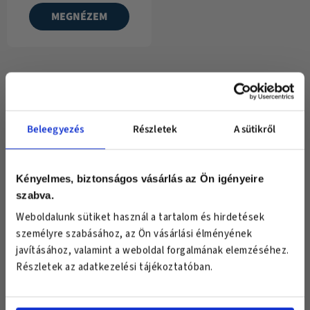
MEGNÉZEM
←
1
2
3
4
5
6
7
Beleegyezés
Részletek
A sütikről
Van számodra egy különleges meglepetésünk!
Csatlakozz exclusive hírlevél klubunkhoz
és válassz egy ajándékot!
Kényelmes, biztonságos vásárlás az Ön igényeire
szabva.
Keresztnév
Vásárlóink mondták
Weboldalunk sütiket használ a tartalom és hirdetések
Email
személyre szabásához, az Ön vásárlási élményének
javításához, valamint a weboldal forgalmának elemzéséhez.
Részletek az adatkezelési tájékoztatóban.