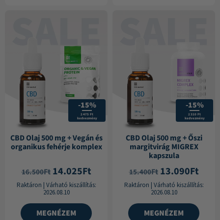
-15%
-15%
2 475 Ft
2 310 Ft
kedvezmény
kedvezmény
CBD Olaj 500 mg + Vegán és
CBD Olaj 500 mg + Őszi
organikus fehérje komplex
margitvirág MIGREX
kapszula
14.025
Ft
13.090
Ft
Ft
Ft
16.500
15.400
Raktáron
|
Várható kiszállítás:
Raktáron
|
Várható kiszállítás:
2026.08.10
2026.08.10
MEGNÉZEM
MEGNÉZEM