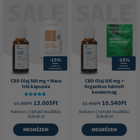
-15%
-15%
2 295 Ft
1 860 Ft
kedvezmény
kedvezmény
CBD Olaj 500 mg + Maca
CBD Olaj 500 mg +
trió kapszula
Organikus hántolt
kendermag
Értékelés:
13.005
Ft
10.540
Ft
Ft
Ft
15.300
12.400
5.00
/ 5
Raktáron
|
Várható kiszállítás:
Raktáron
|
Várható kiszállítás:
2026.08.10
2026.08.10
MEGNÉZEM
MEGNÉZEM