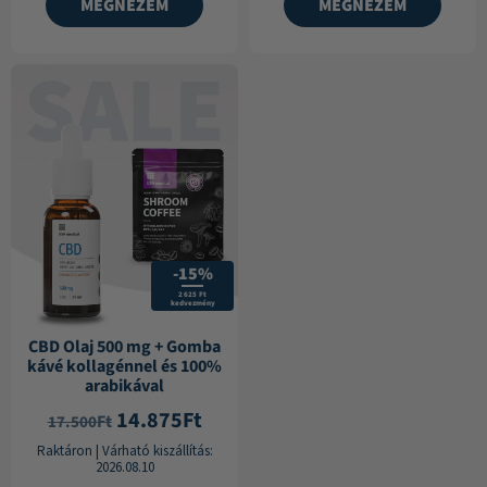
MEGNÉZEM
MEGNÉZEM
-15%
2 625 Ft
kedvezmény
CBD Olaj 500 mg + Gomba
kávé kollagénnel és 100%
arabikával
14.875
Ft
Ft
17.500
Raktáron
|
Várható kiszállítás:
2026.08.10