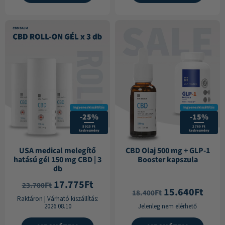
Ingyenes kiszállítás
Ingyenes kiszállítás
-25%
-15%
5 925 Ft
2 760 Ft
kedvezmény
kedvezmény
USA medical melegítő
CBD Olaj 500 mg + GLP-1
hatású gél 150 mg CBD | 3
Booster kapszula
db
17.775
Ft
Ft
23.700
15.640
Ft
Ft
18.400
Raktáron
|
Várható kiszállítás:
2026.08.10
Jelenleg nem elérhető