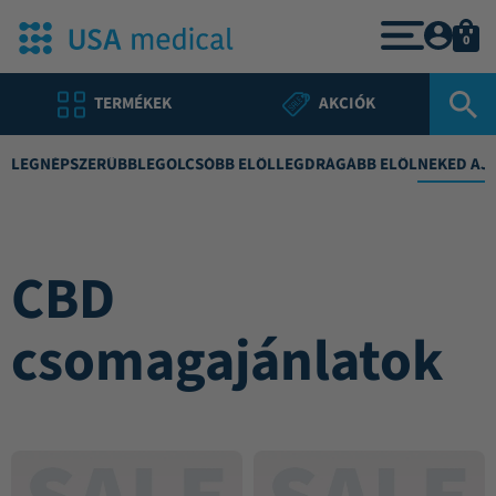
0
TERMÉKEK
AKCIÓK
LEGNÉPSZERŰBB
LEGOLCSÓBB ELŐL
LEGDRÁGÁBB ELŐL
NEKED AJ
CBD
csomagajánlatok