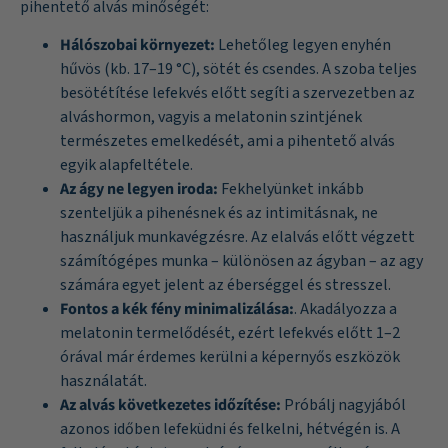
pihentető alvás minőségét:
Hálószobai környezet:
Lehetőleg legyen enyhén
hűvös (kb. 17–19 °C), sötét és csendes. A szoba teljes
besötétítése lefekvés előtt segíti a szervezetben az
alváshormon, vagyis a melatonin szintjének
természetes emelkedését, ami a pihentető alvás
egyik alapfeltétele.
Az ágy ne legyen iroda:
Fekhelyünket inkább
szenteljük a pihenésnek és az intimitásnak, ne
használjuk munkavégzésre. Az elalvás előtt végzett
számítógépes munka – különösen az ágyban – az agy
számára egyet jelent az éberséggel és stresszel.
Fontos a kék fény minimalizálása:
. Akadályozza a
melatonin termelődését, ezért lefekvés előtt 1–2
órával már érdemes kerülni a képernyős eszközök
használatát.
Az alvás következetes időzítése:
Próbálj nagyjából
azonos időben lefeküdni és felkelni, hétvégén is. A