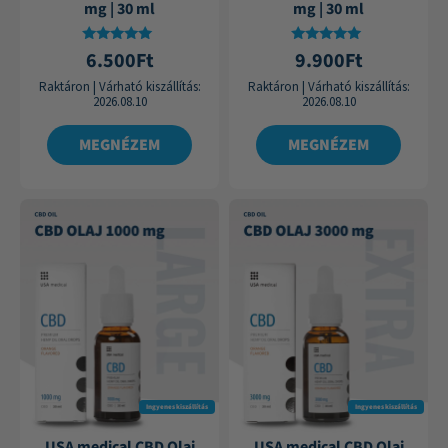
mg | 30 ml
mg | 30 ml
Értékelés:
Értékelés:
6.500
Ft
9.900
Ft
4.75
4.84
/ 5
/ 5
Raktáron
|
Várható kiszállítás:
Raktáron
|
Várható kiszállítás:
2026.08.10
2026.08.10
MEGNÉZEM
MEGNÉZEM
Ingyenes kiszállítás
Ingyenes kiszállítás
USA medical CBD Olaj
USA medical CBD Olaj