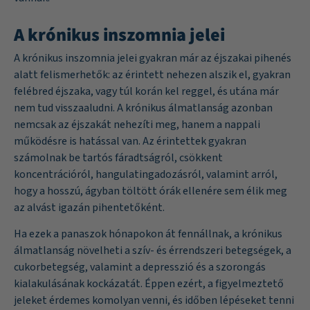
A krónikus inszomnia jelei
A krónikus inszomnia jelei gyakran már az éjszakai pihenés
alatt felismerhetők: az érintett nehezen alszik el, gyakran
felébred éjszaka, vagy túl korán kel reggel, és utána már
nem tud visszaaludni. A krónikus álmatlanság azonban
nemcsak az éjszakát nehezíti meg, hanem a nappali
működésre is hatással van. Az érintettek gyakran
számolnak be tartós fáradtságról, csökkent
koncentrációról, hangulatingadozásról, valamint arról,
hogy a hosszú, ágyban töltött órák ellenére sem élik meg
az alvást igazán pihentetőként.
Ha ezek a panaszok hónapokon át fennállnak, a krónikus
álmatlanság növelheti a szív- és érrendszeri betegségek, a
cukorbetegség, valamint a depresszió és a szorongás
kialakulásának kockázatát. Éppen ezért, a figyelmeztető
jeleket érdemes komolyan venni, és időben lépéseket tenni