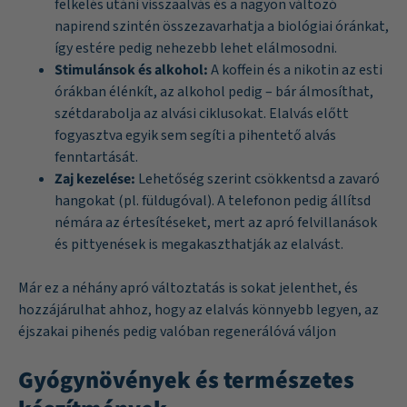
felkelés utáni visszaalvás és a nagyon változó
napirend szintén összezavarhatja a biológiai óránkat,
így estére pedig nehezebb lehet elálmosodni.
Stimulánsok és alkohol:
A koffein és a nikotin az esti
órákban élénkít, az alkohol pedig – bár álmosíthat,
szétdarabolja az alvási ciklusokat. Elalvás előtt
fogyasztva egyik sem segíti a pihentető alvás
fenntartását.
Zaj kezelése:
Lehetőség szerint csökkentsd a zavaró
hangokat (pl. füldugóval). A telefonon pedig állítsd
némára az értesítéseket, mert az apró felvillanások
és pittyenések is megakaszthatják az elalvást.
Már ez a néhány apró változtatás is sokat jelenthet, és
hozzájárulhat ahhoz, hogy az elalvás könnyebb legyen, az
éjszakai pihenés pedig valóban regenerálóvá váljon
Gyógynövények és természetes