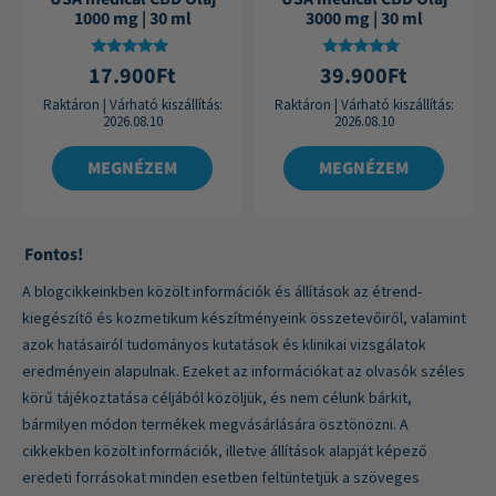
1000 mg | 30 ml
3000 mg | 30 ml
Értékelés:
Értékelés:
17.900
Ft
39.900
Ft
4.87
4.88
/ 5
/ 5
Raktáron
|
Várható kiszállítás:
Raktáron
|
Várható kiszállítás:
2026.08.10
2026.08.10
MEGNÉZEM
MEGNÉZEM
Fontos!
A blogcikkeinkben közölt információk és állítások az étrend-
kiegészítő és kozmetikum készítményeink összetevőiről, valamint
azok hatásairól tudományos kutatások és klinikai vizsgálatok
eredményein alapulnak. Ezeket az információkat az olvasók széles
körű tájékoztatása céljából közöljük, és nem célunk bárkit,
bármilyen módon termékek megvásárlására ösztönözni. A
cikkekben közölt információk, illetve állítások alapját képező
eredeti forrásokat minden esetben feltüntetjük a szöveges