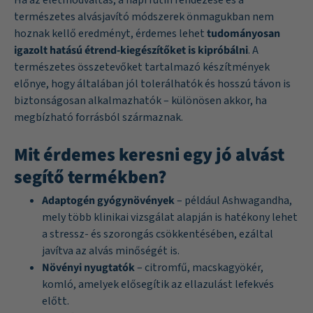
természetes alvásjavító módszerek önmagukban nem
hoznak kellő eredményt, érdemes lehet
tudományosan
igazolt hatású étrend-kiegészítőket is kipróbálni
. A
természetes összetevőket tartalmazó készítmények
előnye, hogy általában jól tolerálhatók és hosszú távon is
biztonságosan alkalmazhatók – különösen akkor, ha
megbízható forrásból származnak.
Mit érdemes keresni egy jó alvást
segítő termékben?
Adaptogén gyógynövények
– például Ashwagandha,
mely több klinikai vizsgálat alapján is hatékony lehet
a stressz- és szorongás csökkentésében, ezáltal
javítva az alvás minőségét is.
Növényi nyugtatók
– citromfű, macskagyökér,
komló, amelyek elősegítik az ellazulást lefekvés
előtt.