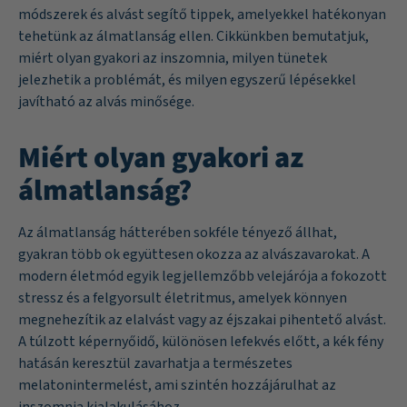
módszerek és alvást segítő tippek, amelyekkel hatékonyan
tehetünk az álmatlanság ellen. Cikkünkben bemutatjuk,
miért olyan gyakori az inszomnia, milyen tünetek
jelezhetik a problémát, és milyen egyszerű lépésekkel
javítható az alvás minősége.
Miért olyan gyakori az
álmatlanság?
Az álmatlanság hátterében sokféle tényező állhat,
gyakran több ok együttesen okozza az alvászavarokat. A
modern életmód egyik legjellemzőbb velejárója a fokozott
stressz és a felgyorsult életritmus, amelyek könnyen
megnehezítik az elalvást vagy az éjszakai pihentető alvást.
A túlzott képernyőidő, különösen lefekvés előtt, a kék fény
hatásán keresztül zavarhatja a természetes
melatonintermelést, ami szintén hozzájárulhat az
inszomnia kialakulásához.