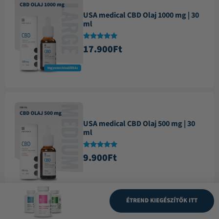
USA medical CBD Olaj 1000 mg | 30
ml
Értékelés:
17.900
Ft
4.87
/ 5
Ingyenes kiszállítás
USA medical CBD Olaj 500 mg | 30
ml
Értékelés:
9.900
Ft
4.84
/ 5
ÉTREND KIEGÉSZÍTŐK ITT