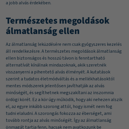
a jobb alvás érdekében.
Természetes megoldások
álmatlanság ellen
Az álmatlanság leküzdésére nem csak gyógyszeres kezelés
áll rendelkezésre. A természetes megoldások álmatlanság
ellen biztonságos és hosszú távon is fenntartható
alternatívát kínálnak mindazoknak, akik szeretnék
visszanyerni a pihentető alvás élményét. A kutatások
szerint a tudatos életmódváltás és a mellékhatásoktól
mentes módszerek jelentősen javíthatják az alvás
minőségét, és segíthetnek megszakítani az inszomnia
ördögi körét. Ez a kör úgy működik, hogy aki nehezen alszik
el, az egyre inkább szorong attól, hogy ismét nem fog
tudni elaludni. A szorongás fokozza az éberséget, ami
tovább rontja az alvás minőségét. Így az álmatlanság
önmagát tartja fenn, hacsak nem avatkozunk be