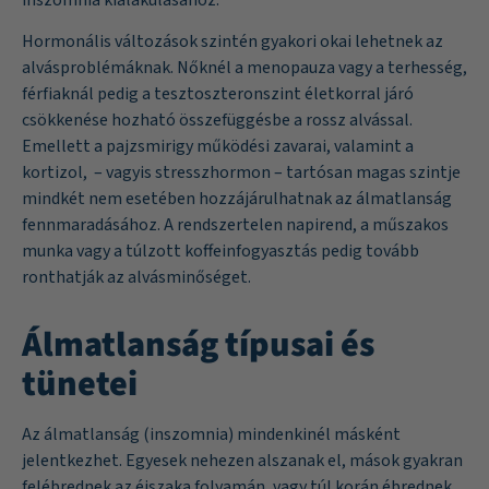
Hormonális változások szintén gyakori okai lehetnek az
alvásproblémáknak. Nőknél a menopauza vagy a terhesség,
férfiaknál pedig a tesztoszteronszint életkorral járó
csökkenése hozható összefüggésbe a rossz alvással.
Emellett a pajzsmirigy működési zavarai, valamint a
kortizol, – vagyis stresszhormon – tartósan magas szintje
mindkét nem esetében hozzájárulhatnak az álmatlanság
fennmaradásához. A rendszertelen napirend, a műszakos
munka vagy a túlzott koffeinfogyasztás pedig tovább
ronthatják az alvásminőséget.
Álmatlanság típusai és
tünetei
Az álmatlanság (inszomnia) mindenkinél másként
jelentkezhet. Egyesek nehezen alszanak el, mások gyakran
felébrednek az éjszaka folyamán, vagy túl korán ébrednek,