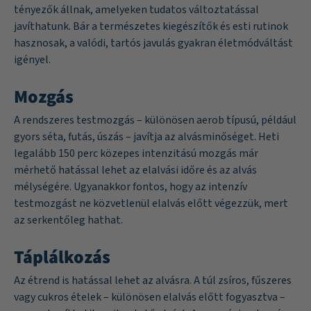
tényezők állnak, amelyeken tudatos változtatással
javíthatunk. Bár a természetes kiegészítők és esti rutinok
hasznosak, a valódi, tartós javulás gyakran életmódváltást
igényel.
Mozgás
A rendszeres testmozgás – különösen aerob típusú, például
gyors séta, futás, úszás – javítja az alvásminőséget. Heti
legalább 150 perc közepes intenzitású mozgás már
mérhető hatással lehet az elalvási időre és az alvás
mélységére. Ugyanakkor fontos, hogy az intenzív
testmozgást ne közvetlenül elalvás előtt végezzük, mert
az serkentőleg hathat.
Táplálkozás
Az étrend is hatással lehet az alvásra. A túl zsíros, fűszeres
vagy cukros ételek – különösen elalvás előtt fogyasztva –