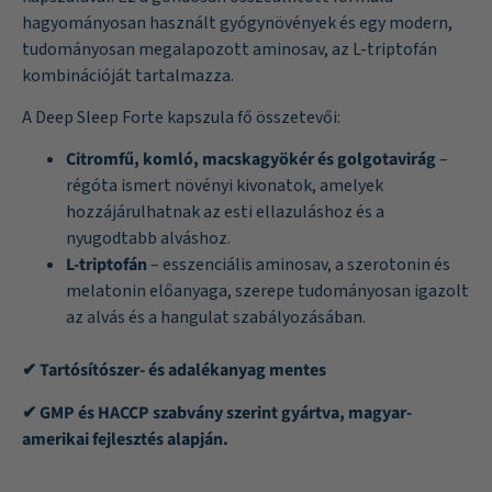
hagyományosan használt gyógynövények és egy modern,
tudományosan megalapozott aminosav, az L-triptofán
kombinációját tartalmazza.
A Deep Sleep Forte kapszula fő összetevői:
Citromfű, komló, macskagyökér és golgotavirág
–
régóta ismert növényi kivonatok, amelyek
hozzájárulhatnak az esti ellazuláshoz és a
nyugodtabb alváshoz.
L-triptofán
– esszenciális aminosav, a szerotonin és
melatonin előanyaga, szerepe tudományosan igazolt
az alvás és a hangulat szabályozásában.
✔ Tartósítószer- és adalékanyag mentes
✔ GMP és HACCP szabvány szerint gyártva, magyar-
amerikai fejlesztés alapján.