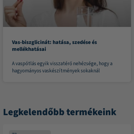
Vas-biszglicinát: hatása, szedése és
mellékhatásai
A vaspótlás egyik visszatérő nehézsége, hogy a
hagyományos vaskészítmények sokaknál
Legkelendőbb termékeink