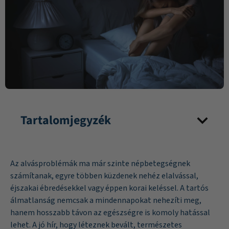
Tartalomjegyzék
Az alvásproblémák ma már szinte népbetegségnek
számítanak, egyre többen küzdenek nehéz elalvással,
éjszakai ébredésekkel vagy éppen korai keléssel. A tartós
álmatlanság nemcsak a mindennapokat nehezíti meg,
hanem hosszabb távon az egészségre is komoly hatással
lehet. A jó hír, hogy léteznek bevált, természetes