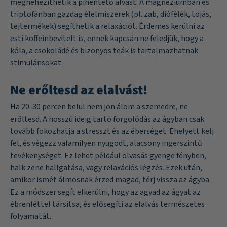
megnehezíthetik a pihentető alvást. A magnéziumban és
triptofánban gazdag élelmiszerek (pl. zab, diófélék, tojás,
tejtermékek) segíthetik a relaxációt. Érdemes kerülni az
esti koffeinbevitelt is, ennek kapcsán ne feledjük, hogy a
kóla, a csokoládé és bizonyos teák is tartalmazhatnak
stimulánsokat.
Ne erőltesd az elalvást!
Ha 20-30 percen belül nem jön álom a szemedre, ne
erőltesd. A hosszú ideig tartó forgolódás az ágyban csak
tovább fokozhatja a stresszt és az éberséget. Ehelyett kelj
fel, és végezz valamilyen nyugodt, alacsony ingerszintű
tevékenységet. Ez lehet például olvasás gyenge fényben,
halk zene hallgatása, vagy relaxációs légzés. Ezek után,
amikor ismét álmosnak érzed magad, térj vissza az ágyba.
Ez a módszer segít elkerülni, hogy az agyad az ágyat az
ébrenléttel társítsa, és elősegíti az elalvás természetes
folyamatát.