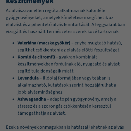
készítmények
Az alvászavar ellen régóta alkalmaznak különféle
gyógynövényeket, amelyek kíméletesen segíthetik az
elalvást és a pihentető alvás fenntartását. A leggyakrabban
vizsgált és használt természetes szerek közé tartoznak:
Valeriána (macskagyökér)
– enyhe nyugtató hatású,
segíthet csökkenteni az elalvás előtti feszültséget.
Komló és citromfű
– gyakran kombinált
készítményekben fordulnak elő, nyugtató és alvást
segítő tulajdonságaik miatt.
Levendula
– illóolaj formájában vagy teában is
alkalmazható, kutatások szerint hozzájárulhat a
jobb alvásminőséghez.
Ashwagandha
– adaptogén gyógynövény, amely a
stressz és a szorongás csökkentésén keresztül
támogathatja az alvást.
Ezek a növények önmagukban is hatással lehetnek az alvás