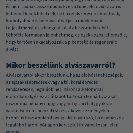
és nem tudnak visszaaludni. Ezek a tünetek rövid távon is
kellemetlenek lehetnek, de ha rendszeresen fennállnak,
komolyabban is befolyásolhatják a mindennapi
teljesítményt és a hangulatot. Az inszomnia tehát
többféle formában jelenhet meg, de ezek közös jellemzője,
hogy tartósan akadályozzák a pihentető és regeneráló
alvást.
Mikor beszélünk alvászavarról?
Alvászavarról akkor beszélünk, ha az elalvási nehézségek,
az éjszakai ébredések vagy a túl korai ébredés
rendszeresen, legalább heti három alkalommal
előfordulnak, és ez az állapot tartósan fennáll. Az akut
inszomnia néhány napig vagy hétig tarthat, gyakran
valamilyen élethelyzeti stressz következményeként.
Krónikus inszomniáról pedig akkor van szó, ha a panaszok
legalább három hónapon keresztül folyamatosan jelen
vannak.