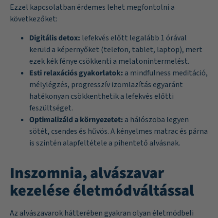
Ezzel kapcsolatban érdemes lehet megfontolni a
következőket:
Digitális detox:
lefekvés előtt legalább 1 órával
kerüld a képernyőket (telefon, tablet, laptop), mert
ezek kék fénye csökkenti a melatonintermelést.
Esti relaxációs gyakorlatok:
a mindfulness meditáció,
mélylégzés, progresszív izomlazítás egyaránt
hatékonyan csökkenthetik a lefekvés előtti
feszültséget.
Optimalizáld a környezetet:
a hálószoba legyen
sötét, csendes és hűvös. A kényelmes matrac és párna
is szintén alapfeltétele a pihentető alvásnak.
Inszomnia, alvászavar
kezelése életmódváltással
Az alvászavarok hátterében gyakran olyan életmódbeli