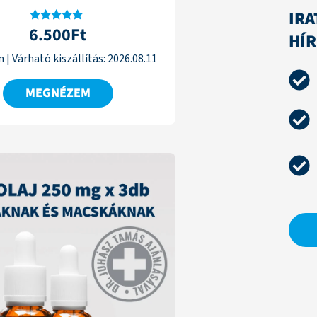
IRA
6.500
Ft
Értékelés:
HÍ
4.95
/ 5
n
|
Várható kiszállítás:
2026.08.11
MEGNÉZEM