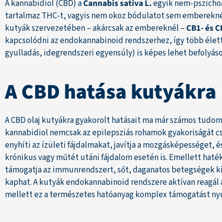
A kannabidiol (CBD) a
Cannabis sativa L.
egyik nem-pszichoa
tartalmaz THC-t, vagyis nem okoz bódulatot sem embereknél,
kutyák szervezetében – akárcsak az embereknél –
CB1- és 
kapcsolódni az endokannabinoid rendszerhez, így több élett
gyulladás, idegrendszeri egyensúly) is képes lehet befolyáso
A CBD hatása kutyákra
A CBD olaj kutyákra gyakorolt hatásait ma már számos tudomá
kannabidiol nemcsak az epilepsziás rohamok gyakoriságát c
enyhíti az ízületi fájdalmakat, javítja a mozgásképességet,
krónikus vagy műtét utáni fájdalom esetén is. Emellett haté
támogatja az immunrendszert, sőt, daganatos betegségek ki
kaphat. A kutyák endokannabinoid rendszere aktívan reagál a
mellett ez a természetes hatóanyag komplex támogatást n