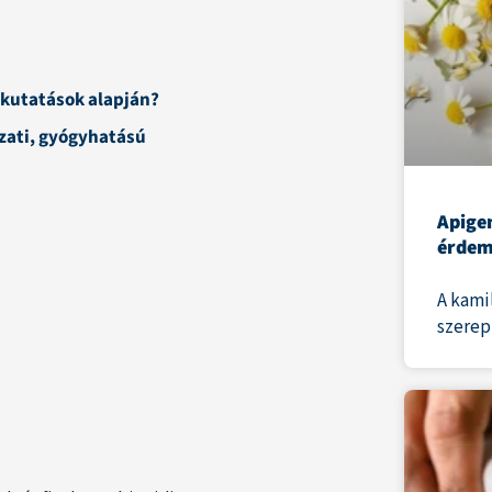
 kutatások alapján?
szati, gyógyhatású
Apigen
érdem
A kami
szerep