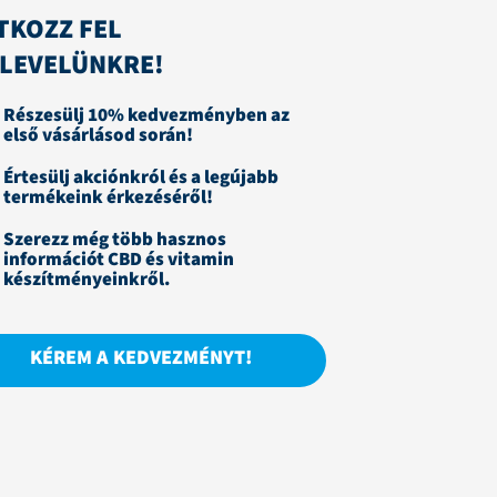
TKOZZ FEL
RLEVELÜNKRE!
Részesülj 10% kedvezményben az
első vásárlásod során!
Értesülj akciónkról és a legújabb
termékeink érkezéséről!
Szerezz még több hasznos
információt CBD és vitamin
készítményeinkről.
KÉREM A KEDVEZMÉNYT!