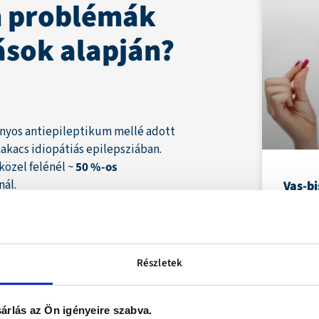
n problémák
ások alapján?
ányos antiepileptikum mellé adott
kacs idiopátiás epilepsziában.
 közel felénél ~
50 %-os
ál.
Vas-bi
mellé
t, de azok kiegészítéseként
A vasp
ilepsziás roham okozta terhelést.
hagyom
Részletek
árlás az Ön igényeire szabva.