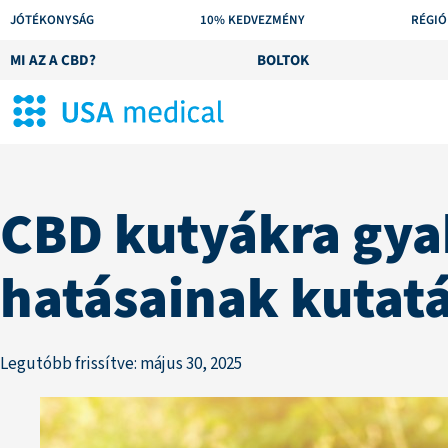
JÓTÉKONYSÁG
10% KEDVEZMÉNY
RÉGIÓ
MI AZ A CBD?
BOLTOK
CBD kutyákra gya
hatásainak kutatá
Legutóbb frissítve: május 30, 2025