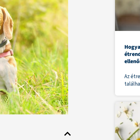
Hogya
étren
ellenő
Az étr
találh