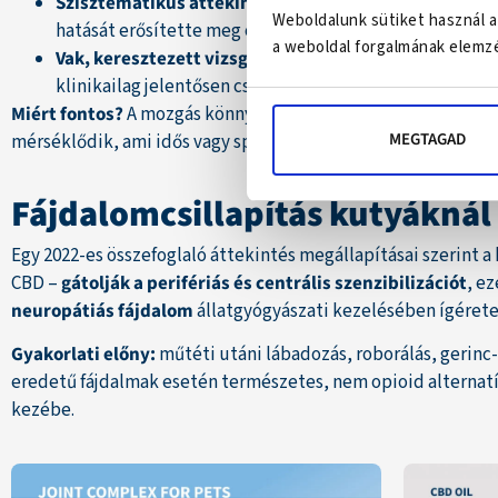
Szisztematikus áttekintés (2021)
: a CBD
fájdalomcsill
Weboldalunk sütiket használ a
hatását erősítette meg osteoarthritises kutyáknál.
a weboldal forgalmának elemzé
Vak, keresztezett vizsgálat (2018)
: a CBD-t kapó kutyá
klinikailag jelentősen csökkent.
Miért fontos?
A mozgás könnyebbé válik, a sántaság és az é
MEGTAGAD
mérséklődik, ami idős vagy sportkutyáknál kimagasló életm
Fájdalomcsillapítás kutyáknál
Egy 2022-es összefoglaló áttekintés megállapításai szerint 
CBD –
gátolják a perifériás és centrális szenzibilizációt
, ez
neuropátiás fájdalom
állatgyógyászati kezelésében ígérete
Gyakorlati előny:
műtéti utáni lábadozás, roborálás, gerinc
eredetű fájdalmak esetén természetes, nem opioid alternatív
kezébe.