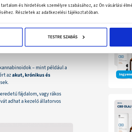
apító és mobilitást javító
 tartalom és hirdetések személyre szabásához, az Ön vásárlási élm
Legk
séhez. Részletek az adatkezelési tájékoztatóban.
k aktivitása nőtt, fájdalmuk
bredés utáni merevség
TESTRE SZABÁS
inőség-nyereség.
a kannabinoidok – mint például a
ért az
akut, krónikus és
Ingyenes
sek.
-eredetű fájdalom, vagy rákos
át adhat a kezelő állatorvos