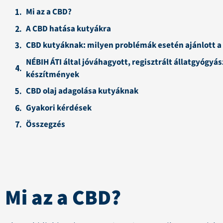
Mi az a CBD?
A CBD hatása kutyákra
CBD kutyáknak: milyen problémák esetén ajánlott a
NÉBIH ÁTI által jóváhagyott, regisztrált állatgyógyá
készítmények
CBD olaj adagolása kutyáknak
Gyakori kérdések
Összegzés
Mi az a CBD?