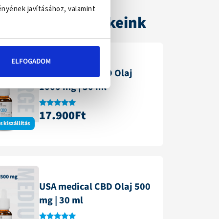
ényének javításához, valamint
elendőbb termékeink
ELFOGADOM
USA medical CBD Olaj
1000 mg | 30 ml
17.900
Ft
Értékelés:
4.87
 kiszállítás
/ 5
USA medical CBD Olaj 500
mg | 30 ml