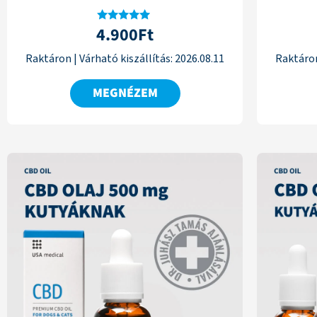
4.900
Ft
Értékelés:
4.77
/ 5
Raktáron
|
Várható kiszállítás:
2026.08.11
Raktáro
MEGNÉZEM