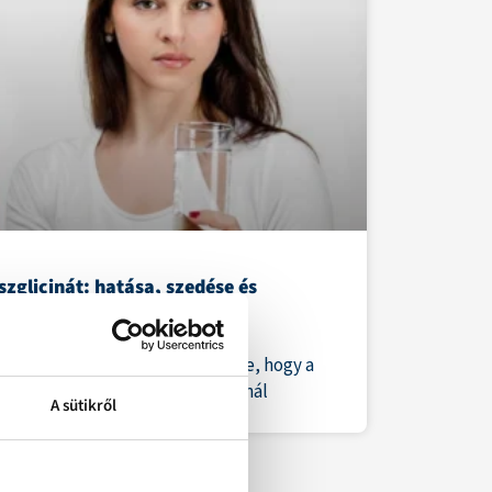
szglicinát: hatása, szedése és
khatásai
ótlás egyik visszatérő nehézsége, hogy a
ányos vaskészítmények sokaknál
A sütikről