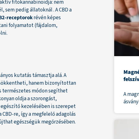
ktív fitokannabinoidja: nem
 sem pedig állatoknál . A CBD a
CB2-receptorok
révén képes
ani folyamatot (fájdalom,
lni.
Magné
nyos kutatás támasztja alá. A
felszí
sökkentheti, hanem bizonyítottan
 és természetes módon segíthet
A magn
konyan oldja a szorongást,
ásványi
egészítő kezelésében is szerepet
 CBD-re, így a megfelelő adagolás
yújthat egészségük megőrzésében.