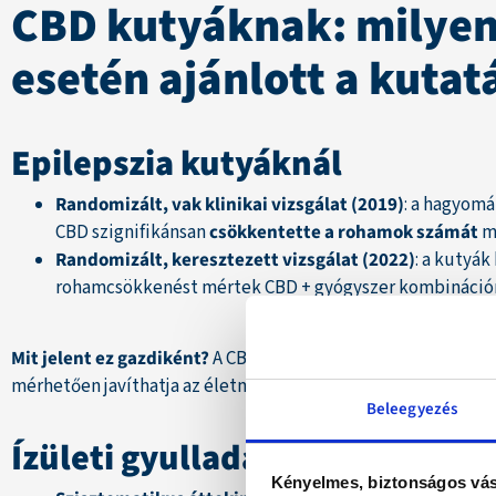
CBD kutyáknak: milye
esetén ajánlott a kutat
Epilepszia kutyáknál
Randomizált, vak klinikai vizsgálat (2019)
: a hagyom
CBD szignifikánsan
csökkentette a rohamok számát
ma
Randomizált, keresztezett vizsgálat (2022)
: a kutyák
rohamcsökkenést mértek CBD + gyógyszer kombináción
Mit jelent ez gazdiként?
A CBD nem váltja ki a gyógyszereke
mérhetően javíthatja az életminőséget és csökkentheti az ep
Beleegyezés
Ízületi gyulladás kutyáknál
Kényelmes, biztonságos vás