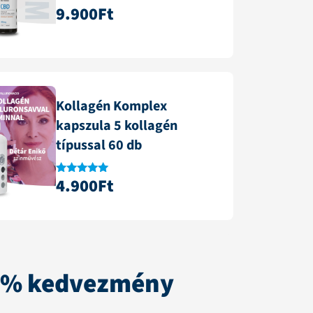
9.900
Ft
Értékelés:
4.84
/ 5
Kollagén Komplex
kapszula 5 kollagén
típussal 60 db
4.900
Ft
Értékelés:
4.88
/ 5
0% kedvezmény