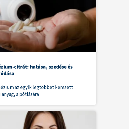
zium-citrát: hatása, szedése és
vódása
ézium az egyik legtöbbet keresett
 anyag, a pótlására