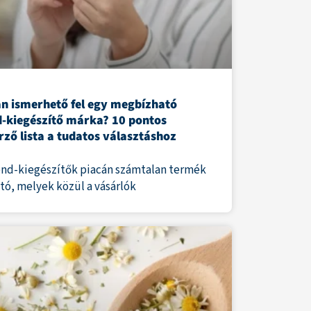
n ismerhető fel egy megbízható
d-kiegészítő márka? 10 pontos
rző lista a tudatos választáshoz
end-kiegészítők piacán számtalan termék
ató, melyek közül a vásárlók