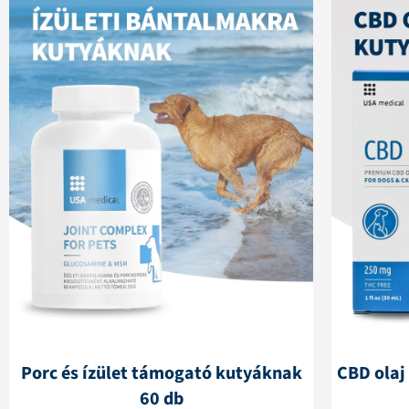
Porc és ízület támogató kutyáknak
CBD olaj
60 db