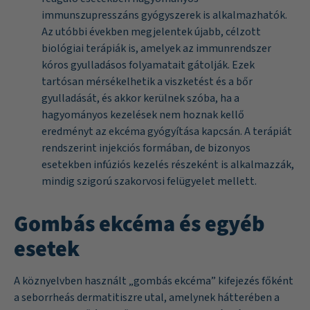
immunszupresszáns gyógyszerek is alkalmazhatók.
Az utóbbi években megjelentek újabb, célzott
biológiai terápiák is, amelyek az immunrendszer
kóros gyulladásos folyamatait gátolják. Ezek
tartósan mérsékelhetik a viszketést és a bőr
gyulladását, és akkor kerülnek szóba, ha a
hagyományos kezelések nem hoznak kellő
eredményt az ekcéma gyógyítása kapcsán. A terápiát
rendszerint injekciós formában, de bizonyos
esetekben infúziós kezelés részeként is alkalmazzák,
mindig szigorú szakorvosi felügyelet mellett.
Gombás ekcéma és egyéb
esetek
A köznyelvben használt „gombás ekcéma” kifejezés főként
a seborrheás dermatitiszre utal, amelynek hátterében a