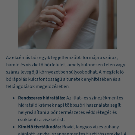
Az ekcémás bőr egyik legjellemzőbb formája a száraz,
hámló és viszkető bőrfelület, amely különösen télen vagy
száraz levegőjű környezetben súlyosbodhat. A megfelelő
bőrápolás kulcsfontosságú a tünetek enyhítésében és a
fellángolások megelőzésében.
Rendszeres hidratálás:
Az illat- és színezékmentes
hidratáló krémek napi többszöri használata segít
helyreállítani a bőr természetes védőrétegét és
csökkenti a viszketést.
Kímélő tisztálkodás:
Rövid, langyos vizes zuhany
ajánlott, enyhe, szappanmentes tisztítószerekkel. A