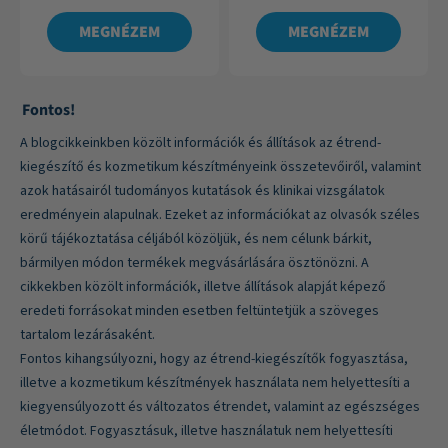
MEGNÉZEM
MEGNÉZEM
Fontos!
A blogcikkeinkben közölt információk és állítások az étrend-
kiegészítő és kozmetikum készítményeink összetevőiről, valamint
azok hatásairól tudományos kutatások és klinikai vizsgálatok
eredményein alapulnak. Ezeket az információkat az olvasók széles
körű tájékoztatása céljából közöljük, és nem célunk bárkit,
bármilyen módon termékek megvásárlására ösztönözni. A
cikkekben közölt információk, illetve állítások alapját képező
eredeti forrásokat minden esetben feltüntetjük a szöveges
tartalom lezárásaként.
Fontos kihangsúlyozni, hogy az étrend-kiegészítők fogyasztása,
illetve a kozmetikum készítmények használata nem helyettesíti a
kiegyensúlyozott és változatos étrendet, valamint az egészséges
életmódot. Fogyasztásuk, illetve használatuk nem helyettesíti