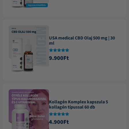
Ingyenes kiszállítás
USA medical CBD Olaj 500 mg | 30
ml
Értékelés:
9.900
Ft
4.84
/ 5
Kollagén Komplex kapszula 5
kollagén típussal 60 db
Értékelés:
4.900
Ft
4.88
/ 5