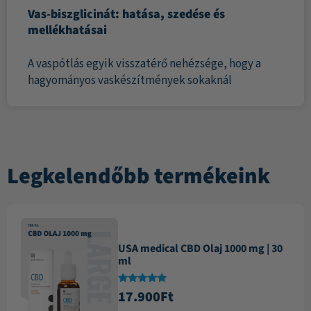
Vas-biszglicinát: hatása, szedése és
mellékhatásai
A vaspótlás egyik visszatérő nehézsége, hogy a
hagyományos vaskészítmények sokaknál
Legkelendőbb termékeink
USA medical CBD Olaj 1000 mg | 30
ml
Értékelés:
17.900
Ft
4.87
/ 5