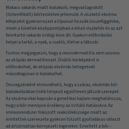
Makacs vakarás miatt kialakuló, megvastagodott
(lichenifikált) bőrterületek jellemzik. A viszkető ekcéma
kifejezést gyakran ezzel a típussal hozzák összefüggésbe,
mivel a tünetek középpontjában a kínzó viszketés és az azt
fenntartó vakarás ördögi köre áll. Gyakori előfordulási
helyei a tarkó, a nyak, a csukló, illetve a lábszár.
Fontos megjegyezni, hogy a neurodermatitis nem azonos
az atópiás dermatitisszel. Önálló kórképként is
előfordulhat, de atópiás ekcémás betegeknél
másodlagosan is kialakulhat.
Összegzésként elmondható, hogy a száraz, ekcémás bőr
kialakulásában több tényező együttesen játszik szerepet.
Az ekcéma okai kapcsán a genetikai hajlam meghatározza,
hogy a bőr mennyire érzékeny az irritáló hatásokra. Az
immunrendszer fokozott reakciókészsége miatt az
érintettek szervezete gyakran túlzott gyulladásos választ
ad ártalmatlan környezeti ingerekre. Emellett a bőr –