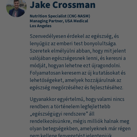
Jake Crossman
Nutrition Specialist (CNC-NASM)
Managing Partner, USA Medical
Los Angeles
Szenvedélyesen érdekel az egészség, és
lenyűgöz az emberi test bonyolultsága.
Szeretek elmélyülni abban, hogy mit jelent
valójában egészségesnek lenni, és keresni a
módját, hogyan lehetne ezt újragondolni.
Folyamatosan keresem az új kutatásokat és
lehetőségeket, amelyek hozzájárulnak az
egészség megőrzéséhez és fejlesztéséhez.
Ugyanakkor egyértelmű, hogy valami nincs
rendben: a történelem legfejlettebb
„egészségügyi rendszere” áll
rendelkezésünkre, mégis milliók halnak meg
olyan betegségekben, amelyeknek már régen
nem kellene fenyegetést jelenteniük.