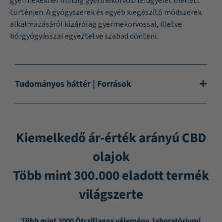
gyermekeknél mindig gyermekorvosi felügyelet mellett
történjen. A gyógyszerek és egyéb kiegészítő módszerek
alkalmazásáról kizárólag gyermekorvossal, illetve
bőrgyógyásszal egyeztetve szabad dönteni.
Tudományos háttér | Források
Kiemelkedő ár-érték arányú CBD
olajok
Több mint 300.000 eladott termék
világszerte
Több mint 2000 Ötcsillagos vélemény, laboratóriumi