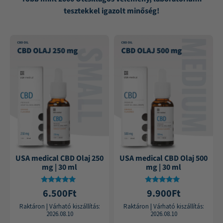
tesztekkel igazolt minőség!
USA medical CBD Olaj 250
USA medical CBD Olaj 500
mg | 30 ml
mg | 30 ml
Értékelés:
Értékelés:
6.500
Ft
9.900
Ft
4.75
4.84
/ 5
/ 5
Raktáron
|
Várható kiszállítás:
Raktáron
|
Várható kiszállítás:
2026.08.10
2026.08.10