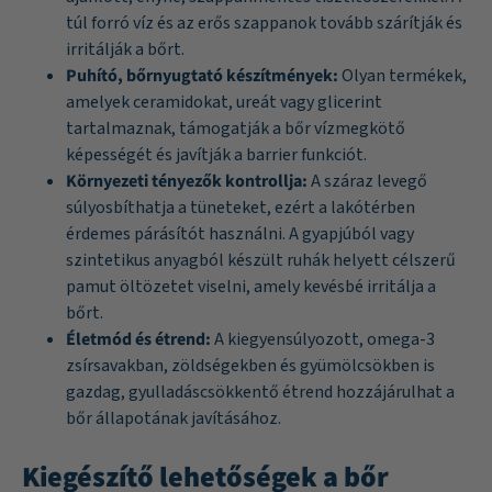
túl forró víz és az erős szappanok tovább szárítják és
irritálják a bőrt.
Puhító, bőrnyugtató készítmények:
Olyan termékek,
amelyek ceramidokat, ureát vagy glicerint
tartalmaznak, támogatják a bőr vízmegkötő
képességét és javítják a barrier funkciót.
Környezeti tényezők kontrollja:
A száraz levegő
súlyosbíthatja a tüneteket, ezért a lakótérben
érdemes párásítót használni. A gyapjúból vagy
szintetikus anyagból készült ruhák helyett célszerű
pamut öltözetet viselni, amely kevésbé irritálja a
bőrt.
Életmód és étrend:
A kiegyensúlyozott, omega-3
zsírsavakban, zöldségekben és gyümölcsökben is
gazdag, gyulladáscsökkentő étrend hozzájárulhat a
bőr állapotának javításához.
Kiegészítő lehetőségek a bőr