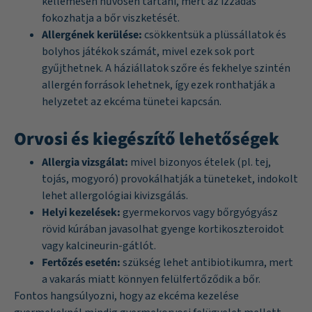
kellemesen hűvösen tartani, mert az izzadás
fokozhatja a bőr viszketését.
Allergének kerülése:
csökkentsük a plüssállatok és
bolyhos játékok számát, mivel ezek sok port
gyűjthetnek. A háziállatok szőre és fekhelye szintén
allergén források lehetnek, így ezek ronthatják a
helyzetet az ekcéma tünetei kapcsán.
Orvosi és kiegészítő lehetőségek
Allergia vizsgálat:
mivel bizonyos ételek (pl. tej,
tojás, mogyoró) provokálhatják a tüneteket, indokolt
lehet allergológiai kivizsgálás.
Helyi kezelések:
gyermekorvos vagy bőrgyógyász
rövid kúrában javasolhat gyenge kortikoszteroidot
vagy kalcineurin-gátlót.
Fertőzés esetén:
szükség lehet antibiotikumra, mert
a vakarás miatt könnyen felülfertőződik a bőr.
Fontos hangsúlyozni, hogy az ekcéma kezelése