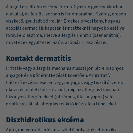
A legelterjedtebb ekcéma forma. Gyakran gyermekkorban
alakul ki, de felnőttkorban is fennmaradhat. Száraz, erősen
viszkető, gyulladt bőrrel jár. Érdekes orvosi tény, hogy az
atópiás dermatitis kapcsán érintetteknél nagyobb eséllyel
fordul elő asztma, illetve allergiás rhinitis (szénanátha),
mivel ezek együttesen az ún. atópiás triász részei.
Kontakt dermatitis
Irritatív vagy allergiás mechanizmussal jön létre bizonyos
anyagok és a bőr érintkezését követően. Az irritatív
hátterű ekcéma esetén vegyi anyagok vagy tisztítószerek
okoznak felületi bőrirritációt, míg az allergiás típusban
bizonyos allergénekkel (pl. fémek, illatanyagok) való
érintkezés általi allergiás reakció idézi elő a tüneteket.
Diszhidrotikus ekcéma
Apró, mélyen ülő, erősen viszkető hólyagok jellemzik a