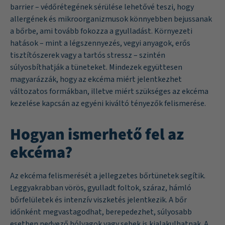
barrier – védőrétegének sérülése lehetővé teszi, hogy
allergének és mikroorganizmusok könnyebben bejussanak
a bőrbe, ami tovább fokozza a gyulladást. Környezeti
hatások – mint a légszennyezés, vegyi anyagok, erős
tisztítószerek vagy a tartós stressz – szintén
súlyosbíthatják a tüneteket. Mindezek együttesen
magyarázzák, hogy az ekcéma miért jelentkezhet
változatos formákban, illetve miért szükséges az ekcéma
kezelése kapcsán az egyéni kiváltó tényezők felismerése.
Hogyan ismerhető fel az
ekcéma?
Az ekcéma felismerését a jellegzetes bőrtünetek segítik.
Leggyakrabban vörös, gyulladt foltok, száraz, hámló
bőrfelületek és intenzív viszketés jelentkezik. A bőr
időnként megvastagodhat, berepedezhet, súlyosabb
esetben nedvező hólyagok vagy sebek is kialakulhatnak. A