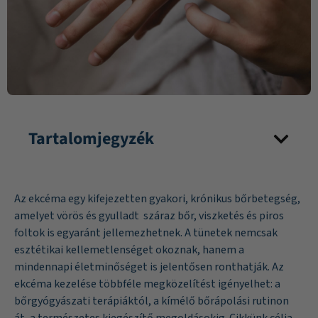
Tartalomjegyzék
Az ekcéma egy kifejezetten gyakori, krónikus bőrbetegség,
amelyet vörös és gyulladt száraz bőr, viszketés és piros
foltok is egyaránt jellemezhetnek. A tünetek nemcsak
esztétikai kellemetlenséget okoznak, hanem a
mindennapi életminőséget is jelentősen ronthatják. Az
ekcéma kezelése többféle megközelítést igényelhet: a
bőrgyógyászati terápiáktól, a kímélő bőrápolási rutinon
át, a természetes kiegészítő megoldásokig. Cikkünk célja,