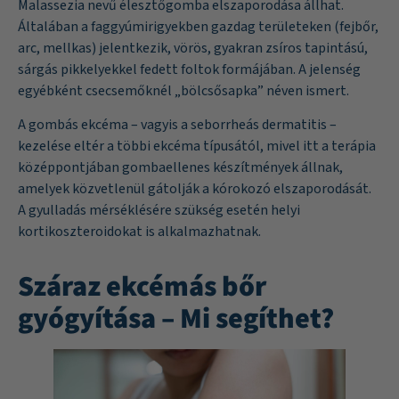
Malassezia nevű élesztőgomba elszaporodása állhat.
Általában a faggyúmirigyekben gazdag területeken (fejbőr,
arc, mellkas) jelentkezik, vörös, gyakran zsíros tapintású,
sárgás pikkelyekkel fedett foltok formájában. A jelenség
egyébként csecsemőknél „bölcsősapka” néven ismert.
A gombás ekcéma – vagyis a seborrheás dermatitis –
kezelése eltér a többi ekcéma típusától, mivel itt a terápia
középpontjában gombaellenes készítmények állnak,
amelyek közvetlenül gátolják a kórokozó elszaporodását.
A gyulladás mérséklésére szükség esetén helyi
kortikoszteroidokat is alkalmazhatnak.
Száraz ekcémás bőr
gyógyítása – Mi segíthet?