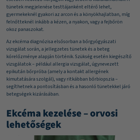
tünetek megjelenése testtájanként eltérő lehet,
gyermekeknél gyakori az arcon és a könyökhajlatban, míg
felnőtteknél inkább a kézen, a nyakon, vagy a fejbőrön
okoz panaszokat.
Az ekcéma diagnózisa elsősorban a bőrgyógyászati
vizsgálat során, a jellegzetes tünetek és a beteg
kórelőzménye alapján történik. Szükség esetén kiegészítő
vizsgálatok – például allergia vizsgálat, úgynevezett
epikután bőrpróba (amely a kontakt allergének
kimutatására szolgál), vagy ritkábban bőrbiopszia –
segíthetnek a pontosításban és a hasonló tünetekkel járó
betegségek kizárásában.
Ekcéma kezelése – orvosi
lehetőségek