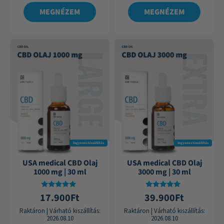
MEGNÉZEM
MEGNÉZEM
Ingyenes kiszállítás
Ingyenes kiszállítás
USA medical CBD Olaj
USA medical CBD Olaj
1000 mg | 30 ml
3000 mg | 30 ml
Értékelés:
Értékelés:
17.900
Ft
39.900
Ft
4.87
4.88
/ 5
/ 5
Raktáron
|
Várható kiszállítás:
Raktáron
|
Várható kiszállítás:
2026.08.10
2026.08.10