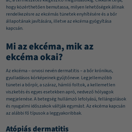
hogy közérthetően bemutassa, milyen lehetőségek állnak
rendelkezésre az ekcémás tünetek enyhítésére és a bőr
állapotának javítására, illetve az ekcéma gyógyítása
kapcsán.
Mi az ekcéma, mik az
ekcéma okai?
Az ekcéma – orvosi nevén dermatitis – a bőr krónikus,
gyulladásos kórképeinek gyűjtőneve. Legjellemzőbb
tünetei a bőrpír, a száraz, hámló foltok, a kellemetlen
viszketés és egyes esetekben apró, nedvező hólyagok
megjelenése. A betegség hullámzó lefolyású, fellángolások
és nyugalmi időszakok váltják egymást. Az ekcéma kapcsán
az alábbi fő típusok a leggyakoribbak.
Atópiás dermatitis