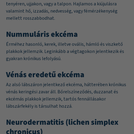
tenyéren, ujjakon, vagy a talpon. Hajlamos a kiújulásra
valamint hő, izzadás, nedvesség, vagy fémérzékenység
mellett rosszabbodhat.
Nummuláris ekcéma
Érméhez hasonló, kerek, illetve ovális, hámló és viszkető
plakkok jellemzik. Leginkább a végtagokon jelentkezik és
gyakran krónikus lefolyású.
Vénás eredetű ekcéma
Az alsó lábszáron jelentkező ekcéma, hátterében krónikus
vénás keringési zavar áll. Bőrelszíneződés, duzzanat és
ekcémás plakkok jellemzik, tartós fennállásakor
lábszárfekély is társulhat hozzá.
Neurodermatitis (lichen simplex
chronicus)