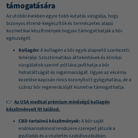
támogatására
Az utóbbi években egyre több kutatás vizsgálja, hogy
bizonyos étrend-kiegészítők és természetes alapú
kozmetikai készítmények hogyan támogathatják a bőr
egészségét.
Kollagén:
A kollagén a bőr egyik alapvető szerkezeti
fehérjéje. Szisztematikus áttekintések és klinikai
vizsgálatok szerint pótlása javíthatja a bőr
hidratáltságát és rugalmasságát. Ugyan az ekcéma
kezelése kapcsán nincs bizonyított gyógyhatása, de a
száraz bőr regenerációját közvetve támogathatja.
👉
Az USA medical prémium minőségű kollagén
készítményeit itt találod.
CBD-tartalmú készítmények:
A bőr saját
endokannabinoid rendszere szerepet játszik a
gyulladás és a viszketés szabályozásában.