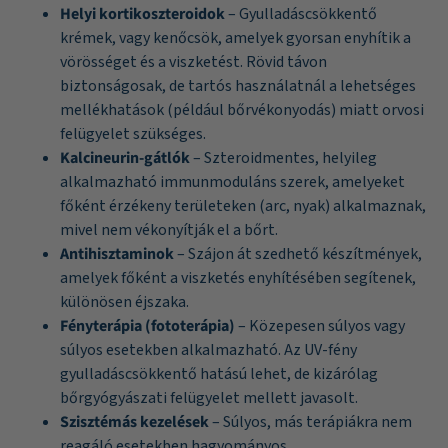
Helyi kortikoszteroidok
– Gyulladáscsökkentő
krémek, vagy kenőcsök, amelyek gyorsan enyhítik a
vörösséget és a viszketést. Rövid távon
biztonságosak, de tartós használatnál a lehetséges
mellékhatások (például bőrvékonyodás) miatt orvosi
felügyelet szükséges.
Kalcineurin-gátlók
– Szteroidmentes, helyileg
alkalmazható immunmoduláns szerek, amelyeket
főként érzékeny területeken (arc, nyak) alkalmaznak,
mivel nem vékonyítják el a bőrt.
Antihisztaminok
– Szájon át szedhető készítmények,
amelyek főként a viszketés enyhítésében segítenek,
különösen éjszaka.
Fényterápia (fototerápia)
– Közepesen súlyos vagy
súlyos esetekben alkalmazható. Az UV-fény
gyulladáscsökkentő hatású lehet, de kizárólag
bőrgyógyászati felügyelet mellett javasolt.
Szisztémás kezelések
– Súlyos, más terápiákra nem
reagáló esetekben hagyományos