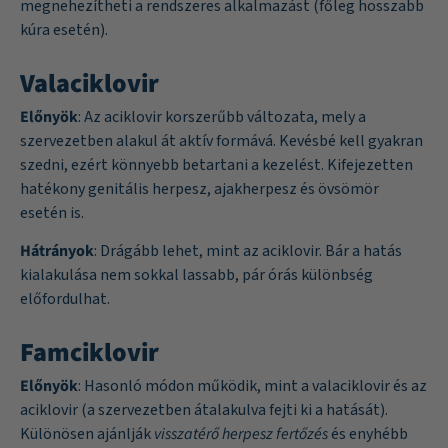
megnehezítheti a rendszeres alkalmazást (főleg hosszabb
kúra esetén).
Valaciklovir
Előnyök
: Az aciklovir korszerűbb változata, mely a
szervezetben alakul át aktív formává. Kevésbé kell gyakran
szedni, ezért könnyebb betartani a kezelést. Kifejezetten
hatékony genitális herpesz, ajakherpesz és övsömör
esetén is.
Hátrányok
: Drágább lehet, mint az aciklovir. Bár a hatás
kialakulása nem sokkal lassabb, pár órás különbség
előfordulhat.
Famciklovir
Előnyök
: Hasonló módon működik, mint a valaciklovir és az
aciklovir (a szervezetben átalakulva fejti ki a hatását).
Különösen ajánlják
visszatérő herpesz fertőzés
és enyhébb