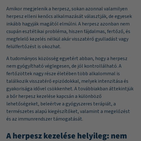
Amikor megjelenik a herpesz, sokan azonnal valamilyen
herpesz elleni kenőcs alkalmazását választják, de egyesek
inkább hagyják magától elmúlni. A herpesz azonban nem
csupán esztétikai probléma, hiszen fájdalmas, fertőző, és
megfelelő kezelés nélkül akár visszatérő gyulladást vagy
felülfertőzést is okozhat.
A tudományos közösség egyetért abban, hogy a herpesz
nem gyógyítható véglegesen, de jól kontrollálható. A
fertőzöttek nagy része életében több alkalommal is
találkozik visszatérő epizódokkal, melyek intenzitása és
gyakorisága idővel csökkenhet. A továbbiakban áttekintjük
a bőr herpesz kezelése kapcsán a különböző
lehetőségeket, beleértve a gyógyszeres terápiát, a
természetes alapú kiegészítőket, valamint a megelőzést
és az immunrendszer támogatását.
A herpesz kezelése helyileg: nem