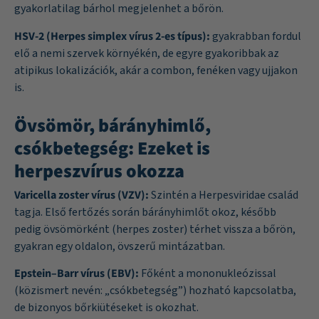
gyakorlatilag bárhol megjelenhet a bőrön.
HSV-2 (Herpes simplex vírus 2-es típus):
gyakrabban fordul
elő a nemi szervek környékén, de egyre gyakoribbak az
atipikus lokalizációk, akár a combon, fenéken vagy ujjakon
is.
Övsömör, bárányhimlő,
csókbetegség: Ezeket is
herpeszvírus okozza
Varicella zoster vírus (VZV):
Szintén a Herpesviridae család
tagja. Első fertőzés során bárányhimlőt okoz, később
pedig övsömörként (herpes zoster) térhet vissza a bőrön,
gyakran egy oldalon, övszerű mintázatban.
Epstein–Barr vírus (EBV):
Főként a mononukleózissal
(közismert nevén: „csókbetegség”) hozható kapcsolatba,
de bizonyos bőrkiütéseket is okozhat.