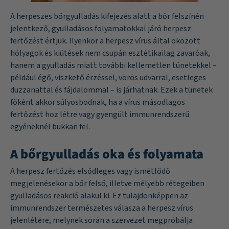
A herpeszes bőrgyulladás kifejezés alatt a bőr felszínén
jelentkező, gyulladásos folyamatokkal járó herpesz
fertőzést értjük. Ilyenkor a herpesz vírus által okozott
hólyagok és kiütések nem csupán esztétikailag zavaróak,
hanem a gyulladás miatt további kellemetlen tünetekkel –
például égő, viszkető érzéssel, vörös udvarral, esetleges
duzzanattal és fájdalommal – is járhatnak. Ezek a tünetek
főként akkor súlyosbodnak, ha a vírus másodlagos
fertőzést hoz létre vagy gyengült immunrendszerű
egyéneknél bukkan fel.
A bőrgyulladás oka és folyamata
A herpesz fertőzés elsődleges vagy ismétlődő
megjelenésekor a bőr felső, illetve mélyebb rétegeiben
gyulladásos reakció alakul ki. Ez tulajdonképpen az
immunrendszer természetes válasza a herpesz vírus
jelenlétére, melynek során a szervezet megpróbálja