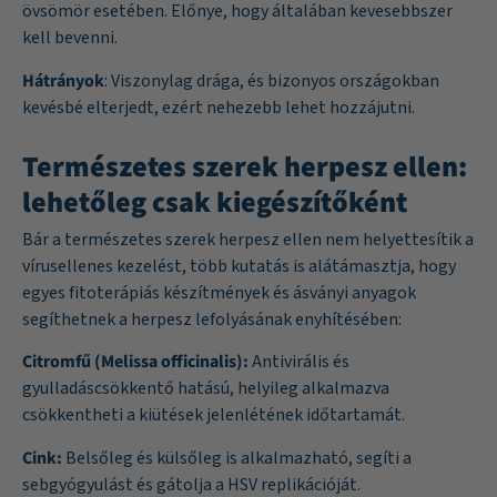
övsömör esetében. Előnye, hogy általában kevesebbszer
kell bevenni.
Hátrányok
: Viszonylag drága, és bizonyos országokban
kevésbé elterjedt, ezért nehezebb lehet hozzájutni.
Természetes szerek herpesz ellen:
lehetőleg csak kiegészítőként
Bár a természetes szerek herpesz ellen nem helyettesítik a
vírusellenes kezelést, több kutatás is alátámasztja, hogy
egyes fitoterápiás készítmények és ásványi anyagok
segíthetnek a herpesz lefolyásának enyhítésében:
Citromfű (Melissa officinalis):
Antivirális és
gyulladáscsökkentő hatású, helyileg alkalmazva
csökkentheti a kiütések jelenlétének időtartamát.
Cink:
Belsőleg és külsőleg is alkalmazható, segíti a
sebgyógyulást és gátolja a HSV replikációját.