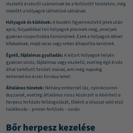
viszkető érzésről számolnak be a fertőzött területen, még
mielőtt a hólyagok láthatóvá válnának.
Hólyagok és kiütések:
A kezdeti figyelmeztető jelek után
apró, folyadékkal teli hólyagok jelennek meg, amelyek
gyakran csoportokba tömörülnek. Ezek a hólyagok idővel
kifakadnak, majd varas vagy sebes állapotba kerülnek.
Égető, fájdalmas gyulladás:
A kitört hólyagok helyén
gyakran vörös, fájdalmas vagy viszkető, esetleg égő érzés
által tarkított terület marad, ami még napokig
kellemetlen érzés forrása lehet.
Általános tünetek:
Néhány embernél láz, nyirokcsomó-
duzzanat, esetleg általános rossz közérzet is kísérheti a
herpesz fertőzés fellángolását, főként a vírussal való első
találkozás – primer fertőzés – során.
Bőr herpesz kezelése