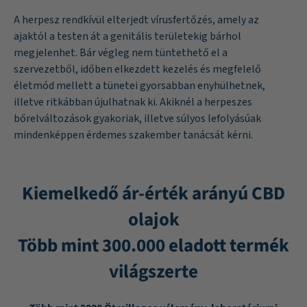
A herpesz rendkívül elterjedt vírusfertőzés, amely az
ajaktól a testen át a genitális területekig bárhol
megjelenhet. Bár végleg nem tüntethető el a
szervezetből, időben elkezdett kezelés és megfelelő
életmód mellett a tünetei gyorsabban enyhülhetnek,
illetve ritkábban újulhatnak ki. Akiknél a herpeszes
bőrelváltozások gyakoriak, illetve súlyos lefolyásúak
mindenképpen érdemes szakember tanácsát kérni.
Kiemelkedő ár-érték arányú CBD
olajok
Több mint 300.000 eladott termék
világszerte