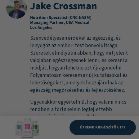
Jake Crossman
Nutrition Specialist (CNC-NASM)
Managing Partner, USA Medical
Los Angeles
Szenvedélyesen érdekel az egészség, és
lenyűgöz az emberi test bonyolultsága.
Szeretek elmélyülni abban, hogy mit jelent
valójában egészségesnek lenni, és keresni a
módját, hogyan lehetne ezt újragondolni.
Folyamatosan keresem az új kutatásokat és
lehetőségeket, amelyek hozzájárulnak az
egészség megőrzéséhez és fejlesztéséhez.
Ugyanakkor egyértelmű, hogy valami nincs
rendben: a történelem legfejlettebb
„egészségügyi rendszere” áll
rendelkezésünkre, mégis milliók halnak meg
ÉTREND KIEGÉSZÍTŐK ITT
olyan betegségekben, amelyeknek már régen