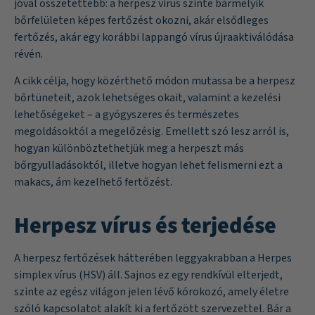
jóval összetettebb: a herpesz vírus szinte bármelyik
bőrfelületen képes fertőzést okozni, akár elsődleges
fertőzés, akár egy korábbi lappangó vírus újraaktiválódása
révén.
A cikk célja, hogy közérthető módon mutassa be a herpesz
bőrtüneteit, azok lehetséges okait, valamint a kezelési
lehetőségeket – a gyógyszeres és természetes
megoldásoktól a megelőzésig. Emellett szó lesz arról is,
hogyan különböztethetjük meg a herpeszt más
bőrgyulladásoktól, illetve hogyan lehet felismerni ezt a
makacs, ám kezelhető fertőzést.
Herpesz vírus és terjedése
A herpesz fertőzések hátterében leggyakrabban a Herpes
simplex vírus (HSV) áll. Sajnos ez egy rendkívül elterjedt,
szinte az egész világon jelen lévő kórokozó, amely életre
szóló kapcsolatot alakít ki a fertőzött szervezettel. Bár a