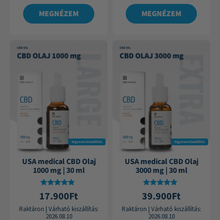
MEGNÉZEM
MEGNÉZEM
Ingyenes kiszállítás
Ingyenes kiszállítás
USA medical CBD Olaj
USA medical CBD Olaj
1000 mg | 30 ml
3000 mg | 30 ml
Értékelés:
Értékelés:
17.900
Ft
39.900
Ft
4.87
4.88
/ 5
/ 5
Raktáron
|
Várható kiszállítás:
Raktáron
|
Várható kiszállítás:
2026.08.10
2026.08.10