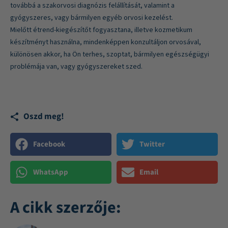
továbbá a szakorvosi diagnózis felállítását, valamint a
gyógyszeres, vagy bármilyen egyéb orvosi kezelést.
Mielőtt étrend-kiegészítőt fogyasztana, illetve kozmetikum
készítményt használna, mindenképpen konzultáljon orvosával,
különösen akkor, ha Ön terhes, szoptat, bármilyen egészségügyi
problémája van, vagy gyógyszereket szed.
Oszd meg!
Facebook
Twitter
WhatsApp
Email
A cikk szerzője: