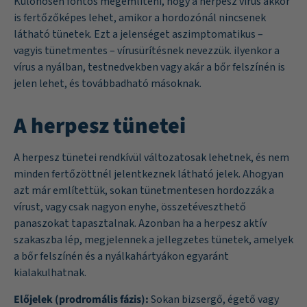
Különösen fontos megemlíteni, hogy a herpesz vírus akkor
is fertőzőképes lehet, amikor a hordozónál nincsenek
látható tünetek. Ezt a jelenséget aszimptomatikus –
vagyis tünetmentes – vírusürítésnek nevezzük. ilyenkor a
vírus a nyálban, testnedvekben vagy akár a bőr felszínén is
jelen lehet, és továbbadható másoknak.
A herpesz tünetei
A herpesz tünetei rendkívül változatosak lehetnek, és nem
minden fertőzöttnél jelentkeznek látható jelek. Ahogyan
azt már említettük, sokan tünetmentesen hordozzák a
vírust, vagy csak nagyon enyhe, összetéveszthető
panaszokat tapasztalnak. Azonban ha a herpesz aktív
szakaszba lép, megjelennek a jellegzetes tünetek, amelyek
a bőr felszínén és a nyálkahártyákon egyaránt
kialakulhatnak.
Előjelek (prodromális fázis):
Sokan bizsergő, égető vagy