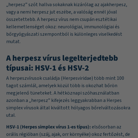
„herpesz” szót hallva sokaknak kizárólag az ajakherpesz,
vagy a nemi herpesz jut eszébe, a valóság ennél jóval
összetettebb. A herpesz vírus nem csupán esztétikai
kellemetlenséget okoz: neurológiai, immunológiai és
bőrgyógyászati szempontból is különleges viselkedést
mutat.
A herpesz vírus legelterjedtebb
típusai: HSV-1 és HSV-2
A herpeszvírusok családja (Herpesviridae) több mint 100
tagot számlál, amelyek közül több is okozhat bőrön
megjelenő tüneteket. A hétköznapi szóhasználatban
azonban a „herpesz” kifejezés leggyakrabban a Herpes
simplex vírusok által kiváltott hólyagos bőrelváltozásokra
utal.
HSV-1 (Herpes simplex vírus 1-es típus):
elsősorban az
orális régióban (száj, ajak, orr környéke) okoz fertőzést, de