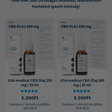
Több mint 2000 Ötcsillagos vélemény, laboratóriumi
tesztekkel igazolt minőség!
USA medical CBD Olaj 250
USA medical CBD Olaj 500
mg | 30 ml
mg | 30 ml
Értékelés:
Értékelés:
6.500
Ft
9.900
Ft
4.75
4.84
/ 5
/ 5
Raktáron
|
Várható kiszállítás:
Raktáron
|
Várható kiszállítás:
2026.08.10
2026.08.10