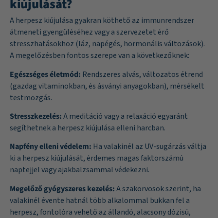
kiújulását?
A herpesz kiújulása gyakran köthető az immunrendszer
átmeneti gyengüléséhez vagy a szervezetet érő
stresszhatásokhoz (láz, napégés, hormonális változások).
A megelőzésben fontos szerepe van a következőknek:
Egészséges életmód:
Rendszeres alvás, változatos étrend
(gazdag vitaminokban, és ásványi anyagokban), mérsékelt
testmozgás.
Stresszkezelés:
A meditáció vagy a relaxáció egyaránt
segíthetnek a herpesz kiújulása elleni harcban.
Napfény elleni védelem:
Ha valakinél az UV-sugárzás váltja
ki a herpesz kiújulását, érdemes magas faktorszámú
naptejjel vagy ajakbalzsammal védekezni.
Megelőző gyógyszeres kezelés:
A szakorvosok szerint, ha
valakinél évente hatnál több alkalommal bukkan fel a
herpesz, fontolóra vehető az állandó, alacsony dózisú,