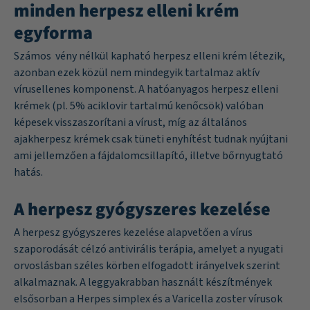
minden herpesz elleni krém
egyforma
Számos vény nélkül kapható herpesz elleni krém létezik,
azonban ezek közül nem mindegyik tartalmaz aktív
vírusellenes komponenst. A hatóanyagos herpesz elleni
krémek (pl. 5% aciklovir tartalmú kenőcsök) valóban
képesek visszaszorítani a vírust, míg az általános
ajakherpesz krémek csak tüneti enyhítést tudnak nyújtani
ami jellemzően a fájdalomcsillapító, illetve bőrnyugtató
hatás.
A herpesz gyógyszeres kezelése
A herpesz gyógyszeres kezelése alapvetően a vírus
szaporodását célzó antivirális terápia, amelyet a nyugati
orvoslásban széles körben elfogadott irányelvek szerint
alkalmaznak. A leggyakrabban használt készítmények
elsősorban a Herpes simplex és a Varicella zoster vírusok