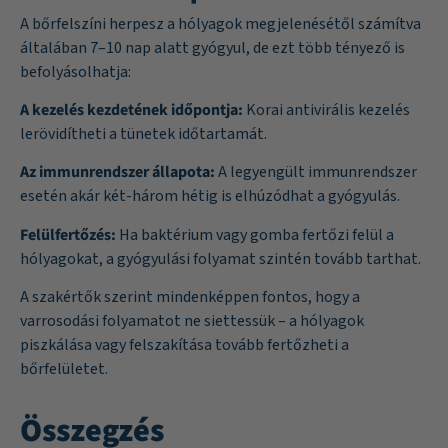
A bőrfelszíni herpesz a hólyagok megjelenésétől számítva
általában 7–10 nap alatt gyógyul, de ezt több tényező is
befolyásolhatja:
A kezelés kezdetének időpontja:
Korai antivirális kezelés
lerövidítheti a tünetek időtartamát.
Az immunrendszer állapota:
A legyengült immunrendszer
esetén akár két-három hétig is elhúzódhat a gyógyulás.
Felülfertőzés:
Ha baktérium vagy gomba fertőzi felül a
hólyagokat, a gyógyulási folyamat szintén tovább tarthat.
A szakértők szerint mindenképpen fontos, hogy a
varrosodási folyamatot ne siettessük – a hólyagok
piszkálása vagy felszakítása tovább fertőzheti a
bőrfelületet.
Összegzés