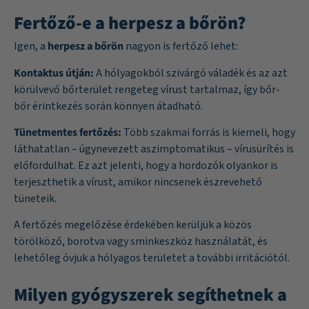
Fertőző-e a herpesz a bőrön?
Igen, a
herpesz a bőrön
nagyon is fertőző lehet:
Kontaktus útján:
A hólyagokból szivárgó váladék és az azt
körülvevő bőrterület rengeteg vírust tartalmaz, így bőr-
bőr érintkezés során könnyen átadható.
Tünetmentes fertőzés:
Több szakmai forrás is kiemeli, hogy
láthatatlan – úgynevezett aszimptomatikus – vírusürítés is
előfordulhat. Ez azt jelenti, hogy a hordozók olyankor is
terjeszthetik a vírust, amikor nincsenek észrevehető
tüneteik.
A fertőzés megelőzése érdekében kerüljük a közös
törölköző, borotva vagy sminkeszköz használatát, és
lehetőleg óvjuk a hólyagos területet a további irritációtól.
Milyen gyógyszerek segíthetnek a