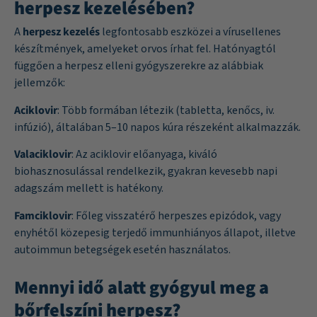
herpesz kezelésében?
A
herpesz kezelés
legfontosabb eszközei a vírusellenes
készítmények, amelyeket orvos írhat fel. Hatónyagtól
függően a herpesz elleni gyógyszerekre az alábbiak
jellemzők:
Aciklovir
: Több formában létezik (tabletta, kenőcs, iv.
infúzió), általában 5–10 napos kúra részeként alkalmazzák.
Valaciklovir
: Az aciklovir előanyaga, kiváló
biohasznosulással rendelkezik, gyakran kevesebb napi
adagszám mellett is hatékony.
Famciklovir
: Főleg visszatérő herpeszes epizódok, vagy
enyhétől közepesig terjedő immunhiányos állapot, illetve
autoimmun betegségek esetén használatos.
Mennyi idő alatt gyógyul meg a
bőrfelszíni herpesz?