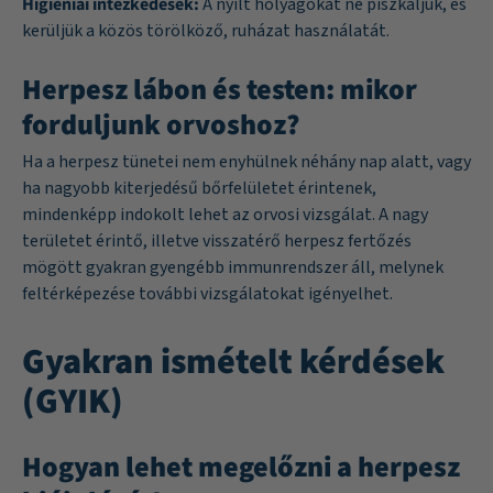
Higiéniai intézkedések:
A nyílt hólyagokat ne piszkáljuk, és
kerüljük a közös törölköző, ruházat használatát.
Herpesz lábon és testen: mikor
forduljunk orvoshoz?
Ha a herpesz tünetei nem enyhülnek néhány nap alatt, vagy
ha nagyobb kiterjedésű bőrfelületet érintenek,
mindenképp indokolt lehet az orvosi vizsgálat. A nagy
területet érintő, illetve visszatérő herpesz fertőzés
mögött gyakran gyengébb immunrendszer áll, melynek
feltérképezése további vizsgálatokat igényelhet.
Gyakran ismételt kérdések
(GYIK)
Hogyan lehet megelőzni a herpesz