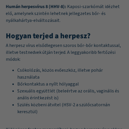
Humán herpesvírus 8 (HHV-8):
Kaposi-szarkómát idézhet
elő, amelynek szintén lehetnek jellegzetes bőr- és
nyálkahártya-elváltozásait.
Hogyan terjed a herpesz?
A herpesz vírus elsődlegesen szoros bőr-bőr kontaktussal,
illetve testnedvek útján terjed. A leggyakoribb fertőzési
módok:
Csókolózás, közös evőeszköz, illetve pohár
használata
Bőrkontaktus a nyílt hólyaggal
Szexuális együttlét (beleértve az orális, vaginális és
anális érintkezést is)
Szülés közbeni átvitel (HSV-2 a szülőcsatornán
keresztül)