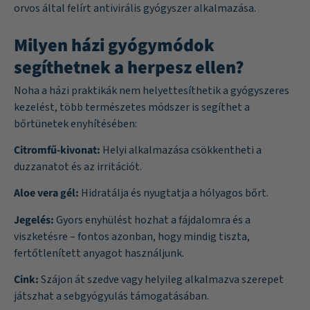
orvos által felírt antivirális gyógyszer alkalmazása.
Milyen házi gyógymódok
segíthetnek a herpesz ellen?
Noha a házi praktikák nem helyettesíthetik a gyógyszeres
kezelést, több természetes módszer is segíthet a
bőrtünetek enyhítésében:
Citromfű-kivonat:
Helyi alkalmazása csökkentheti a
duzzanatot és az irritációt.
Aloe vera gél:
Hidratálja és nyugtatja a hólyagos bőrt.
Jegelés:
Gyors enyhülést hozhat a fájdalomra és a
viszketésre – fontos azonban, hogy mindig tiszta,
fertőtlenített anyagot használjunk.
Cink:
Szájon át szedve vagy helyileg alkalmazva szerepet
játszhat a sebgyógyulás támogatásában.