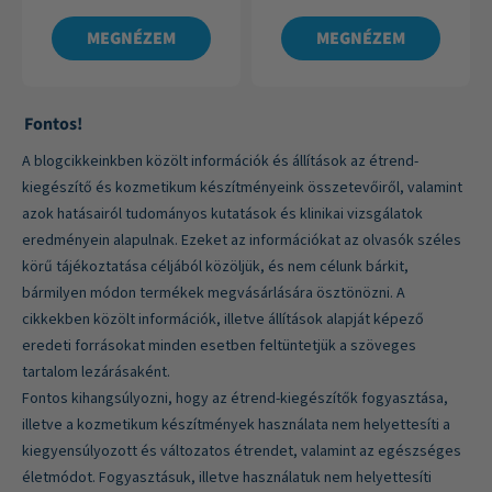
MEGNÉZEM
MEGNÉZEM
Fontos!
A blogcikkeinkben közölt információk és állítások az étrend-
kiegészítő és kozmetikum készítményeink összetevőiről, valamint
azok hatásairól tudományos kutatások és klinikai vizsgálatok
eredményein alapulnak. Ezeket az információkat az olvasók széles
körű tájékoztatása céljából közöljük, és nem célunk bárkit,
bármilyen módon termékek megvásárlására ösztönözni. A
cikkekben közölt információk, illetve állítások alapját képező
eredeti forrásokat minden esetben feltüntetjük a szöveges
tartalom lezárásaként.
Fontos kihangsúlyozni, hogy az étrend-kiegészítők fogyasztása,
illetve a kozmetikum készítmények használata nem helyettesíti a
kiegyensúlyozott és változatos étrendet, valamint az egészséges
életmódot. Fogyasztásuk, illetve használatuk nem helyettesíti