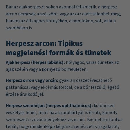
Bár az ajakherpeszt sokan azonnal felismerik, a herpesz
arcon nemcsak a száj körül vagy az orr alatt jelenhet meg,
hanem az állkapocs környékén, a homlokon, sőt, akár a
szemhéjon is.
Herpesz arcon: Tipikus
megjelenési formák és tünetek
Ajakherpesz (herpes labialis):
hólyagos, varas tünetek az
ajak szélén vagy a környező bőrfelületen.
Herpesz orron vagy orcán:
gyakran összetéveszthető
pattanással vagy ekcémás folttal, de a bőr feszülő, égető
érzése árulkodó jel.
Herpesz szemhéjon (herpes ophthalmicus):
különösen
veszélyes lehet, mert ha a szaruhártyát is érinti, komoly
szemészeti szövődményekhez vezethet. Kiemelten fontos
tehát, hogy mindenképp kérjünk szemészeti vizsgálatot,