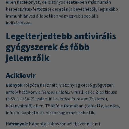
ellen hatékonyak, de bizonyos esetekben más humán
herpeszvírus-fertőzések esetén is bevethetők, leginkább
immunhiányos állapotban vagy egyéb speciális
indikációkkal.
Legelterjedtebb antivirális
gyógyszerek és főbb
jellemzőik
Aciklovir
Előnyök
: Régóta használt, viszonylag olcsó gyógyszer,
amely hatékony a
Herpes simplex
vírus 1-es és 2-es típusa
(HSV-1, HSV-2), valamint a
Varicella zoster
(övsömör,
bárányhimlő) ellen. Többféle formában (tabletta, kenőcs,
infúzió) kapható, és biztonságosnak tekintik.
Hátrányok
: Naponta többször kell bevenni, ami