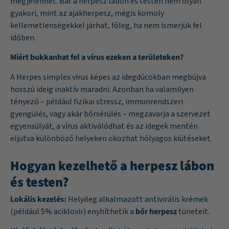
megjelenhet. Bár a herpesz lábon és testen nem olyan
gyakori, mint az ajakherpesz, mégis komoly
kellemetlenségekkel járhat, főleg, ha nem ismerjük fel
időben.
Miért bukkanhat fel a vírus ezeken a területeken?
A Herpes simplex vírus képes az idegdúcokban megbújva
hosszú ideig inaktív maradni. Azonban ha valamilyen
tényező – például fizikai stressz, immunrendszeri
gyengülés, vagy akár bőrsérülés – megzavarja a szervezet
egyensúlyát, a vírus aktiválódhat és az idegek mentén
eljutva különböző helyeken okozhat hólyagos kiütéseket.
Hogyan kezelhető a herpesz lábon
és testen?
Lokális kezelés:
Helyileg alkalmazott antivirális krémek
(például 5% aciklovir) enyhíthetik a
bőr herpesz
tüneteit.