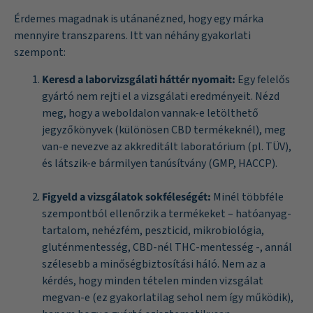
Érdemes magadnak is utánanézned, hogy egy márka
mennyire transzparens. Itt van néhány gyakorlati
szempont:
Keresd a laborvizsgálati háttér nyomait:
Egy felelős
gyártó nem rejti el a vizsgálati eredményeit. Nézd
meg, hogy a weboldalon vannak-e letölthető
jegyzőkönyvek (különösen CBD termékeknél), meg
van-e nevezve az akkreditált laboratórium (pl. TÜV),
és látszik-e bármilyen tanúsítvány (GMP, HACCP).
Figyeld a vizsgálatok sokféleségét:
Minél többféle
szempontból ellenőrzik a termékeket – hatóanyag-
tartalom, nehézfém, peszticid, mikrobiológia,
gluténmentesség, CBD-nél THC-mentesség -, annál
szélesebb a minőségbiztosítási háló. Nem az a
kérdés, hogy minden tételen minden vizsgálat
megvan-e (ez gyakorlatilag sehol nem így működik),