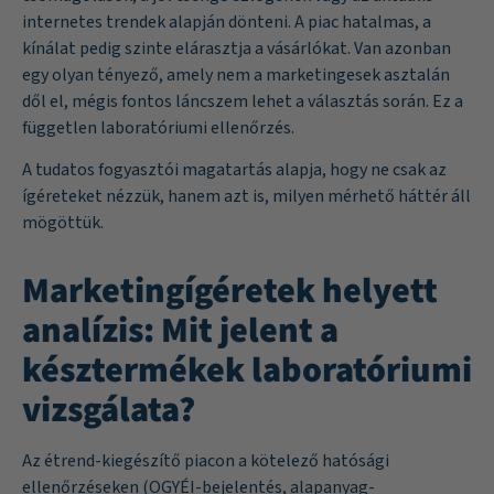
internetes trendek alapján dönteni. A piac hatalmas, a
kínálat pedig szinte elárasztja a vásárlókat. Van azonban
egy olyan tényező, amely nem a marketingesek asztalán
dől el, mégis fontos láncszem lehet a választás során. Ez a
független laboratóriumi ellenőrzés.
A tudatos fogyasztói magatartás alapja, hogy ne csak az
ígéreteket nézzük, hanem azt is, milyen mérhető háttér áll
mögöttük.
Marketingígéretek helyett
analízis: Mit jelent a
késztermékek laboratóriumi
vizsgálata?
Az étrend-kiegészítő piacon a kötelező hatósági
ellenőrzéseken (OGYÉI-bejelentés, alapanyag-