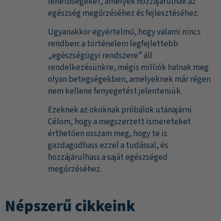
lehetőségeket, amelyek hozzájárulnak az
egészség megőrzéséhez és fejlesztéséhez.
Ugyanakkor egyértelmű, hogy valami nincs
rendben: a történelem legfejlettebb
„egészségügyi rendszere” áll
rendelkezésünkre, mégis milliók halnak meg
olyan betegségekben, amelyeknek már régen
nem kellene fenyegetést jelenteniük.
Ezeknek az okoknak próbálok utánajárni.
Célom, hogy a megszerzett ismereteket
érthetően osszam meg, hogy te is
gazdagodhass ezzel a tudással, és
hozzájárulhass a saját egészséged
megőrzéséhez.
Népszerű cikkeink