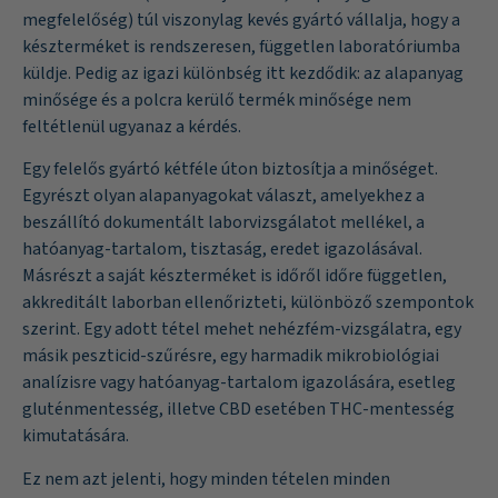
megfelelőség) túl viszonylag kevés gyártó vállalja, hogy a
készterméket is rendszeresen, független laboratóriumba
küldje. Pedig az igazi különbség itt kezdődik: az alapanyag
minősége és a polcra kerülő termék minősége nem
feltétlenül ugyanaz a kérdés.
Egy felelős gyártó kétféle úton biztosítja a minőséget.
Egyrészt olyan alapanyagokat választ, amelyekhez a
beszállító dokumentált laborvizsgálatot mellékel, a
hatóanyag-tartalom, tisztaság, eredet igazolásával.
Másrészt a saját készterméket is időről időre független,
akkreditált laborban ellenőrizteti, különböző szempontok
szerint. Egy adott tétel mehet nehézfém-vizsgálatra, egy
másik peszticid-szűrésre, egy harmadik mikrobiológiai
analízisre vagy hatóanyag-tartalom igazolására, esetleg
gluténmentesség, illetve CBD esetében THC-mentesség
kimutatására.
Ez nem azt jelenti, hogy minden tételen minden