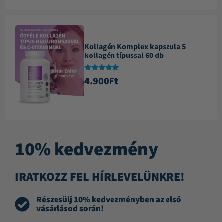
Kollagén Komplex kapszula 5
kollagén típussal 60 db
Értékelés:
4.900
Ft
4.88
/ 5
10% kedvezmény
IRATKOZZ FEL HÍRLEVELÜNKRE!
Részesülj 10% kedvezményben az első
vásárlásod során!