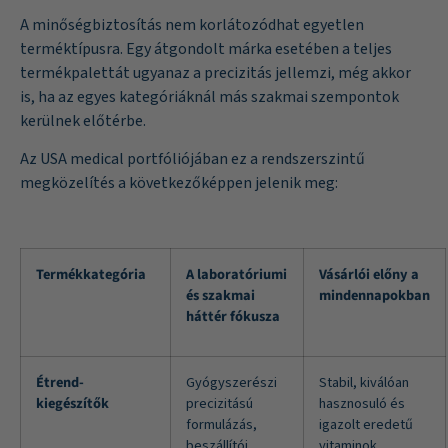
A minőségbiztosítás nem korlátozódhat egyetlen
terméktípusra. Egy átgondolt márka esetében a teljes
termékpalettát ugyanaz a precizitás jellemzi, még akkor
is, ha az egyes kategóriáknál más szakmai szempontok
kerülnek előtérbe.
Az USA medical portfóliójában ez a rendszerszintű
megközelítés a következőképpen jelenik meg:
Termékkategória
A laboratóriumi
Vásárlói előny a
és szakmai
mindennapokban
háttér fókusza
Étrend-
Gyógyszerészi
Stabil, kiválóan
kiegészítők
precizitású
hasznosuló és
formulázás,
igazolt eredetű
beszállítói
vitaminok,