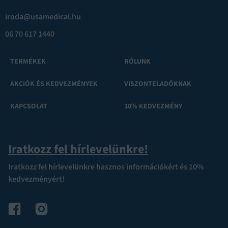
iroda@usamedical.hu
06 70 617 1440
TERMÉKEK
RÓLUNK
AKCIÓK ÉS KEDVEZMÉNYEK
VISZONTELADÓKNAK
KAPCSOLAT
10% KEDVEZMÉNY
Iratkozz fel hírlevelünkre!
Iratkozz fel hírlevelünkre hasznos információkért és 10%
kedvezményért!