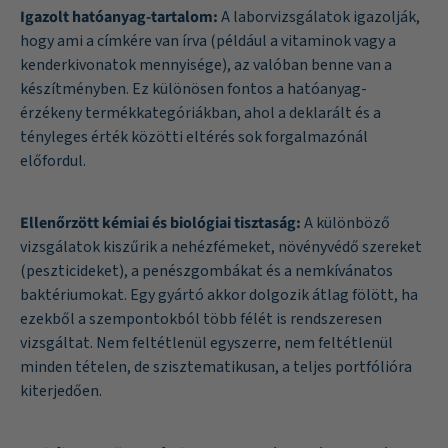
Igazolt hatóanyag-tartalom:
A laborvizsgálatok igazolják,
hogy ami a címkére van írva (például a vitaminok vagy a
kenderkivonatok mennyisége), az valóban benne van a
készítményben. Ez különösen fontos a hatóanyag-
érzékeny termékkategóriákban, ahol a deklarált és a
tényleges érték közötti eltérés sok forgalmazónál
előfordul.
Ellenőrzött kémiai és biológiai tisztaság:
A különböző
vizsgálatok kiszűrik a nehézfémeket, növényvédő szereket
(peszticideket), a penészgombákat és a nemkívánatos
baktériumokat. Egy gyártó akkor dolgozik átlag fölött, ha
ezekből a szempontokból több félét is rendszeresen
vizsgáltat. Nem feltétlenül egyszerre, nem feltétlenül
minden tételen, de szisztematikusan, a teljes portfólióra
kiterjedően.