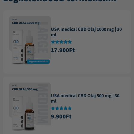
USA medical CBD Olaj 1000 mg | 30
ml
Értékelés:
17.900
Ft
4.87
/ 5
Ingyenes kiszállítás
USA medical CBD Olaj 500 mg | 30
ml
Értékelés:
9.900
Ft
4.84
/ 5