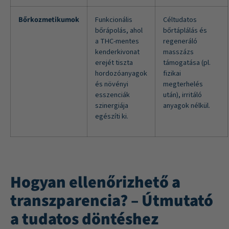
Bőrkozmetikumok
Funkcionális
Céltudatos
bőrápolás, ahol
bőrtáplálás és
a THC-mentes
regeneráló
kenderkivonat
masszázs
erejét tiszta
támogatása (pl.
hordozóanyagok
fizikai
és növényi
megterhelés
esszenciák
után), irritáló
szinergiája
anyagok nélkül.
egészíti ki.
Hogyan ellenőrizhető a
transzparencia? – Útmutató
a tudatos döntéshez