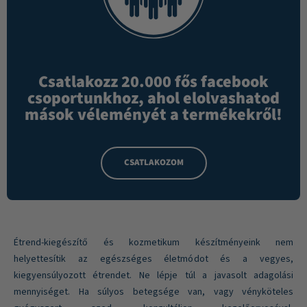
Csatlakozz 20.000 fős facebook
csoportunkhoz, ahol elolvashatod
mások véleményét a termékekről!
CSATLAKOZOM
Étrend-kiegészítő és kozmetikum készítményeink nem
helyettesítik az egészséges életmódot és a vegyes,
kiegyensúlyozott étrendet. Ne lépje túl a javasolt adagolási
mennyiséget. Ha súlyos betegsége van, vagy vényköteles