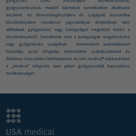
gyógyszert szed, konzultáljon kezelőorvosával,
gyógyszerészével, mielőtt bármelyik termékünket alkalmazni
kezdené. Az étrend-kiegészítőkre és szájápoló kozmetikai
készítményekre vonatkozó jogszabályok értelmében nem
állíthatunk gyógyhatást vagy betegséget megelőző hatást a
készítményekről. Termékeink nem a betegségek megelőzésére
vagy gyógyítására szolgálnak. Amennyiben weboldalunkat
használja, azzal elfogadja Adatvédelmi szabályzatunkat és
Általános Szerződési Feltételeinket. Az USA medical® márkanévben
a „medical” kifejezés nem jelent gyógyászattal kapcsolatos
tevékenységet.