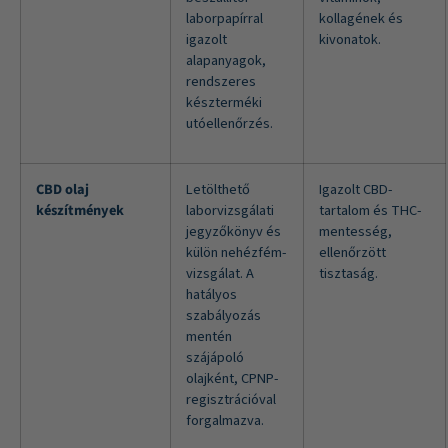
laborpapírral
kollagének és
igazolt
kivonatok.
alapanyagok,
rendszeres
készterméki
utóellenőrzés.
CBD olaj
Letölthető
Igazolt CBD-
készítmények
laborvizsgálati
tartalom és THC-
jegyzőkönyv és
mentesség,
külön nehézfém-
ellenőrzött
vizsgálat. A
tisztaság.
hatályos
szabályozás
mentén
szájápoló
olajként, CPNP-
regisztrációval
forgalmazva.