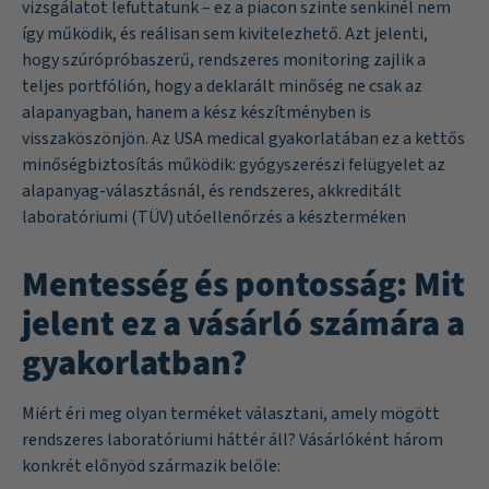
vizsgálatot lefuttatunk – ez a piacon szinte senkinél nem
így működik, és reálisan sem kivitelezhető. Azt jelenti,
hogy szúrópróbaszerű, rendszeres monitoring zajlik a
teljes portfólión, hogy a deklarált minőség ne csak az
alapanyagban, hanem a kész készítményben is
visszaköszönjön. Az USA medical gyakorlatában ez a kettős
minőségbiztosítás működik: gyógyszerészi felügyelet az
alapanyag-választásnál, és rendszeres, akkreditált
laboratóriumi (TÜV) utóellenőrzés a készterméken
Mentesség és pontosság: Mit
jelent ez a vásárló számára a
gyakorlatban?
Miért éri meg olyan terméket választani, amely mögött
rendszeres laboratóriumi háttér áll? Vásárlóként három
konkrét előnyöd származik belőle: