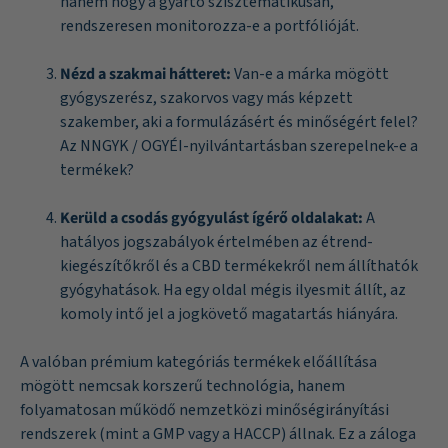
hanem hogy a gyártó szisztematikusan,
rendszeresen monitorozza-e a portfólióját.
Nézd a szakmai hátteret:
Van-e a márka mögött
gyógyszerész, szakorvos vagy más képzett
szakember, aki a formulázásért és minőségért felel?
Az NNGYK / OGYÉI-nyilvántartásban szerepelnek-e a
termékek?
Kerüld a csodás gyógyulást ígérő oldalakat:
A
hatályos jogszabályok értelmében az étrend-
kiegészítőkről és a CBD termékekről nem állíthatók
gyógyhatások. Ha egy oldal mégis ilyesmit állít, az
komoly intő jel a jogkövető magatartás hiányára.
A valóban prémium kategóriás termékek előállítása
mögött nemcsak korszerű technológia, hanem
folyamatosan működő nemzetközi minőségirányítási
rendszerek (mint a GMP vagy a HACCP) állnak. Ez a záloga