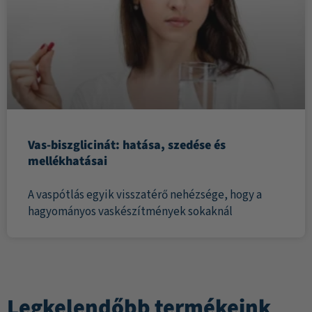
Vas-biszglicinát: hatása, szedése és
mellékhatásai
A vaspótlás egyik visszatérő nehézsége, hogy a
hagyományos vaskészítmények sokaknál
Legkelendőbb termékeink