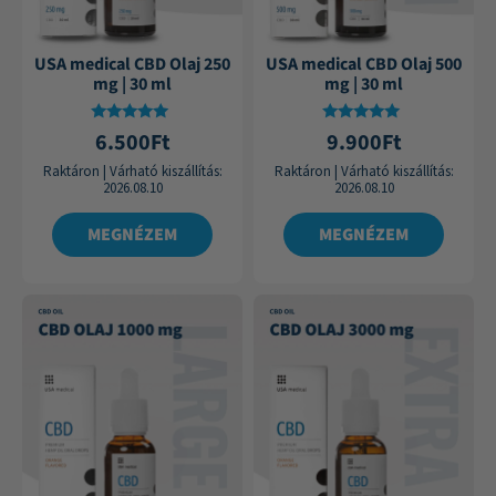
USA medical CBD Olaj 250
USA medical CBD Olaj 500
mg | 30 ml
mg | 30 ml
Értékelés:
Értékelés:
6.500
Ft
9.900
Ft
4.75
4.84
/ 5
/ 5
Raktáron
|
Várható kiszállítás:
Raktáron
|
Várható kiszállítás:
2026.08.10
2026.08.10
MEGNÉZEM
MEGNÉZEM