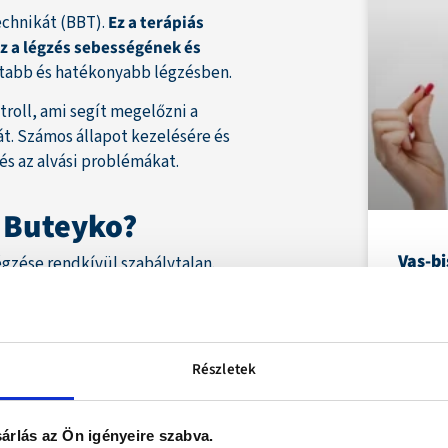
echnikát (BBT).
Ez a terápiás
z a légzés sebességének és
odtabb és hatékonyabb légzésben.
troll, ami segít megelőzni a
át. Számos állapot kezelésére és
 és az alvási problémákat.
t Buteyko?
Vas-bi
égzése rendkívül szabálytalan.
mellé
lytalan, mai fogalommal élve
ja. Légzését szándékosan lassítva
A vasp
, a légzőgyakorlatok segítségével
hagyom
s, allergiás, magas vérnyomás
Részletek
árlás az Ön igényeire szabva.