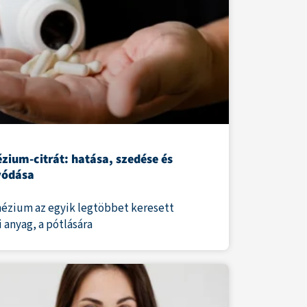
zium-citrát: hatása, szedése és
vódása
ézium az egyik legtöbbet keresett
 anyag, a pótlására