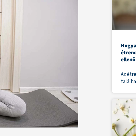
Hogya
étren
ellenő
Az étr
találh