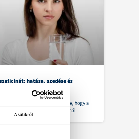
szglicinát: hatása, szedése és
khatásai
ótlás egyik visszatérő nehézsége, hogy a
ányos vaskészítmények sokaknál
A sütikről