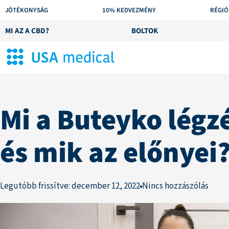
JÓTÉKONYSÁG
10% KEDVEZMÉNY
RÉGIÓ
MI AZ A CBD?
BOLTOK
Mi a Buteyko légz
és mik az előnyei
Legutóbb frissítve: december 12, 2022
Nincs hozzászólás