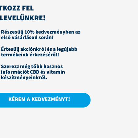
TKOZZ FEL
RLEVELÜNKRE!
Részesülj 10% kedvezményben az
első vásárlásod során!
Értesülj akciónkról és a legújabb
termékeink érkezéséről!
Szerezz még több hasznos
információt CBD és vitamin
készítményeinkről.
KÉREM A KEDVEZMÉNYT!