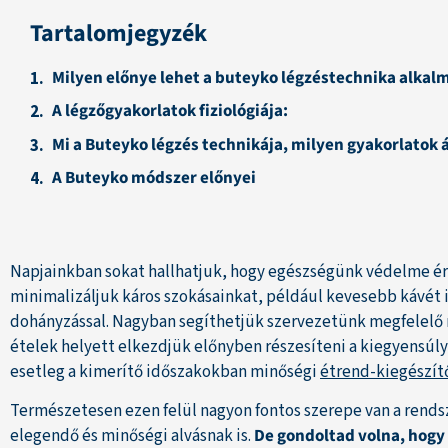
Tartalomjegyzék
Milyen előnye lehet a buteyko légzéstechnika alka
A légzőgyakorlatok fiziológiája:
Mi a Buteyko légzés technikája, milyen gyakorlatok 
A Buteyko módszer előnyei
Napjainkban sokat hallhatjuk, hogy egészségünk védelme 
minimalizáljuk káros szokásainkat, például kevesebb kávét 
dohányzással. Nagyban segíthetjük szervezetünk megfelelő
ételek helyett elkezdjük előnyben részesíteni a kiegyensúl
esetleg a kimerítő időszakokban minőségi
étrend-kiegészít
Természetesen ezen felül nagyon fontos szerepe van a rend
elegendő és minőségi alvásnak is.
De gondoltad volna, hogy a