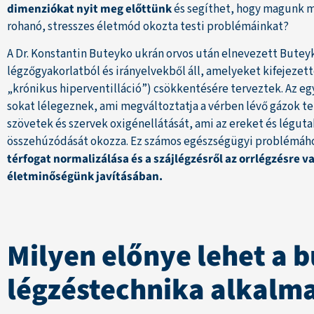
dimenziókat nyit meg előttünk
és segíthet, hogy magunk m
rohanó, stresszes életmód okozta testi problémáinkat?
A Dr. Konstantin Buteyko ukrán orvos után elnevezett Bute
légzőgyakorlatból és irányelvekből áll, amelyeket kifejezett
„krónikus hiperventilláció”) csökkentésére terveztek. Az eg
sokat lélegeznek, ami megváltoztatja a vérben lévő gázok te
szövetek és szervek oxigénellátását, ami az ereket és légut
összehúzódását okozza. Ez számos egészségügyi problémáh
térfogat normalizálása és a szájlégzésről az orrlégzésre va
életminőségünk javításában.
Milyen előnye lehet a 
légzéstechnika alkalm