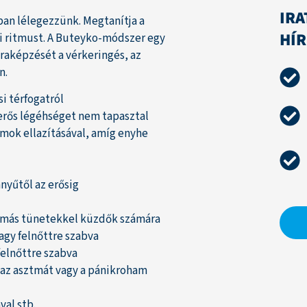
IRA
an lélegezzünk. Megtanítja a
HÍ
i ritmust. A Buteyko-módszer egy
jraképzését a vérkeringés, az
n.
si térfogatról
 erős légéhséget nem tapasztal
mok ellazításával, amíg enyhe
nyűtől az erősig
tmás tünetekkel küzdők számára
agy felnőttre szabva
felnőttre szabva
i az asztmát vagy a pánikroham
val stb.