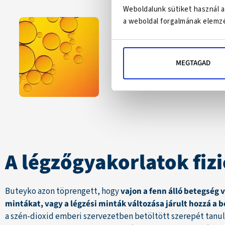
Weboldalunk sütiket használ a
a weboldal forgalmának elemzé
Mi az a CBD
MEGTAGAD
Minden fontos információ 
A légzőgyakorlatok fizi
Buteyko azon töprengett, hogy
vajon a fenn álló betegség 
mintákat, vagy a légzési minták változása járult hozzá a 
a szén-dioxid emberi szervezetben betöltött szerepét tanu