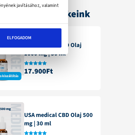
ényének javításához, valamint
elendőbb termékeink
ELFOGADOM
USA medical CBD Olaj
1000 mg | 30 ml
17.900
Ft
Értékelés:
4.87
 kiszállítás
/ 5
USA medical CBD Olaj 500
mg | 30 ml