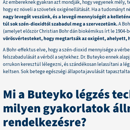
Az embereknek gyakran azt mondják, hogy vegyenek mély, tel
hogy ez növeli a szövetek oxigénellátását. Ha a tudományt 
nagy levegőt veszünk, és a levegő mennyiségét a kelleté
túl sok szén-dioxidtól szabadul meg a szervezetünk.
A Boh
(amelyet először Christian Bohr dán biokémikus írt le 1904-
vörösvértesteket, hogy megtartsák az oxigént, ahelyett, 
A Bohr-effektus elve, hogy a szén-dioxid mennyisége a vérbe
felszabadulását a vérből a sejtekhez. Dr. Buteyko ennek alapj
orrukon keresztül lélegezni, és szándékosan lelassítani a l
keltsen. Sok betege egészségi állapota javulását tapasztalta
Mi a Buteyko légzés tec
milyen gyakorlatok ál
rendelkezésre?