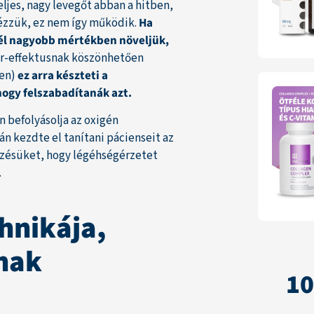
jes, nagy levegőt abban a hitben,
nézzük, ez nem így működik.
Ha
nél nagyobb mértékben növeljük,
r-effektusnak köszönhetően
ben)
ez arra készteti a
hogy felszabadítanák azt.
n befolyásolja az oxigén
án kezdte el tanítani pácienseit az
égzésüket, hogy légéhségérzetet
.
hnikája,
lnak
1