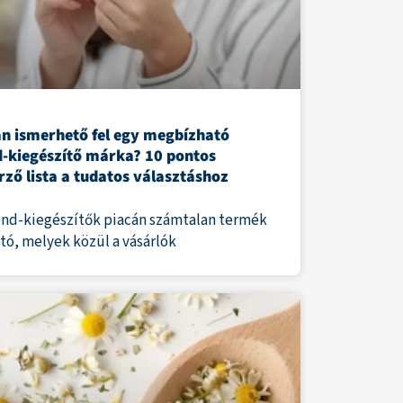
n ismerhető fel egy megbízható
d-kiegészítő márka? 10 pontos
rző lista a tudatos választáshoz
end-kiegészítők piacán számtalan termék
ató, melyek közül a vásárlók