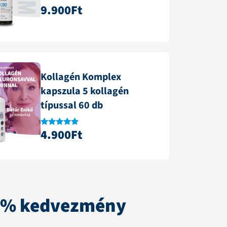
9.900
Ft
Értékelés:
4.84
/ 5
Kollagén Komplex
kapszula 5 kollagén
típussal 60 db
4.900
Ft
Értékelés:
4.88
/ 5
0% kedvezmény