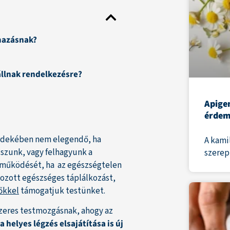
lmazásnak?
állnak rendelkezésre?
Apigen
érdem
érdekében nem elegendő, ha
A kami
iszunk, vagy felhagyunk a
szerep
 működését, ha az egészségtelen
yozott egészséges táplálkozást,
őkkel
támogatjuk testünket.
szeres testmozgásnak, ahogy az
 helyes légzés elsajátítása is új