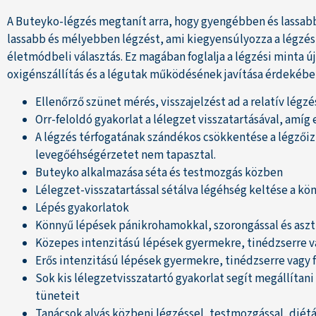
A Buteyko-légzés megtanít arra, hogy gyengébben és lassabb
lassabb és mélyebben légzést, ami kiegyensúlyozza a légzés
életmódbeli választás. Ez magában foglalja a légzési minta ú
oxigénszállítás és a légutak működésének javítása érdekébe
Ellenőrző szünet mérés, visszajelzést ad a relatív légzé
Orr-feloldó gyakorlat a lélegzet visszatartásával, amíg
A légzés térfogatának szándékos csökkentése a légzőiz
levegőéhségérzetet nem tapasztal.
Buteyko alkalmazása séta és testmozgás közben
Lélegzet-visszatartással sétálva légéhség keltése a kön
Lépés gyakorlatok
Könnyű lépések pánikrohamokkal, szorongással és asz
Közepes intenzitású lépések gyermekre, tinédzserre v
Erős intenzitású lépések gyermekre, tinédzserre vagy 
Sok kis lélegzetvisszatartó gyakorlat segít megállítan
tüneteit
Tanácsok alvás közbeni légzéssel, testmozgással, diétá