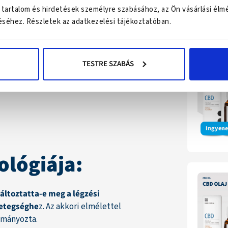
 tartalom és hirdetések személyre szabásához, az Ön vásárlási élm
Legk
séhez. Részletek az adatkezelési tájékoztatóban.
 ?
TESTRE SZABÁS
egy helyen !
Ingyenes
ológiája:
változtatta-e meg a légzési
betegséghe
z. Az akkori elmélettel
lmányozta.