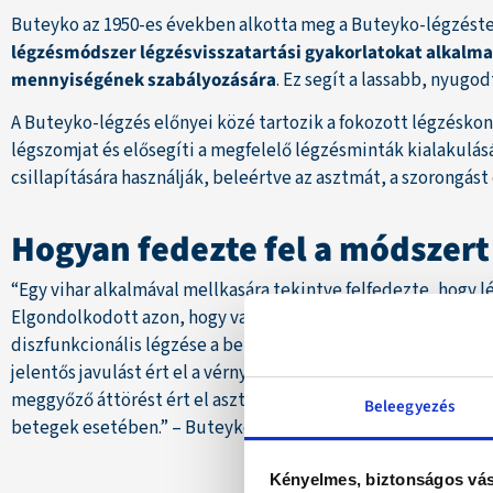
Buteyko az 1950-es években alkotta meg a Buteyko-légzést
légzésmódszer légzésvisszatartási gyakorlatokat alkalma
mennyiségének szabályozására
. Ez segít a lassabb, nyug
A Buteyko-légzés előnyei közé tartozik a fokozott légzéskon
légszomjat és elősegíti a megfelelő légzésminták kialakulás
csillapítására használják, beleértve az asztmát, a szorongást
Hogyan fedezte fel a módszer
“Egy vihar alkalmával mellkasára tekintve felfedezte, hogy l
Elgondolkodott azon, hogy vajon ez csak tünet, vagy a szabá
diszfunkcionális légzése a betegségének az oka, vagy kiváltó
jelentős javulást ért el a vérnyomásában. Hamarosan a légzés
meggyőző áttörést ért el asztmás, szorongásos, pánikrohamo
Beleegyezés
betegek esetében.” – Buteykolegzes.hu
Kényelmes, biztonságos vás