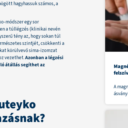
ögött hagyhassuk számos, a
yko-módszer egy sor
en a túllégzés (klinikai nevén
yszerű tény az, hogy sokan túl
rmészetes szintjét, csökkenti a
akat körülvevő sima-izomzat
oz vezethet.
Azonban a légzési
ló átállás segíthet az
Magné
felszí
A magn
ásványi
buteyko
azásnak?