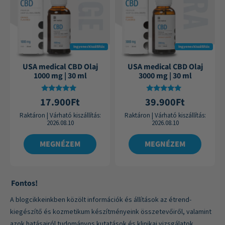
Ingyenes kiszállítás
Ingyenes kiszállítás
USA medical CBD Olaj
USA medical CBD Olaj
1000 mg | 30 ml
3000 mg | 30 ml
Értékelés:
Értékelés:
17.900
Ft
39.900
Ft
4.87
4.88
/ 5
/ 5
Raktáron
|
Várható kiszállítás:
Raktáron
|
Várható kiszállítás:
2026.08.10
2026.08.10
MEGNÉZEM
MEGNÉZEM
Fontos!
A blogcikkeinkben közölt információk és állítások az étrend-
kiegészítő és kozmetikum készítményeink összetevőiről, valamint
azok hatásairól tudományos kutatások és klinikai vizsgálatok