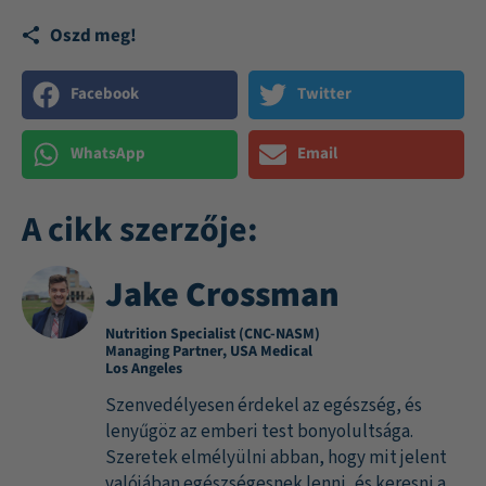
Oszd meg!
Facebook
Twitter
WhatsApp
Email
A cikk szerzője:
Jake Crossman
Nutrition Specialist (CNC-NASM)
Managing Partner, USA Medical
Los Angeles
Szenvedélyesen érdekel az egészség, és
lenyűgöz az emberi test bonyolultsága.
Szeretek elmélyülni abban, hogy mit jelent
valójában egészségesnek lenni, és keresni a