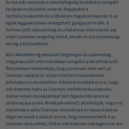
és ma már nemcsak a cukorbetegség kezelésére szolgáló
terápiás eszközként ismerik. Napjainkra a
testsúlycsökkentés és a látványos fogyások kapcsán is az
egyik leggyakrabban emlegetett gyógyszerré vált. A
hirtelen jött népszerűség és a hatalmas információs zaj
miatt azonban rengeteg tévhit, kérdés és bizonytalanság
kering a köztudatban.
Mai cikkünkben igyekszünk tárgyilagos és szakmailag
megalapozott információkkal szolgálni a készítményről.
Részletesen bemutatjuk, hogy pontosan mire való az
Ozempic injekció és milyen élettani folyamatokat
befolyásol a szervezetben. Kitérünk továbbá arra is, hogy
mit érdemes tudni az Ozempic mellékhatása kapcsán,
illetve milyen kockázatokat kell figyelembe venni az
alkalmazása során. Mindezek mellett áttekintjük, hogy mit
mutatnak a valós Ozempic vélemények és tapasztalatok.
Végül keressük a választ arra is, hogy beszerezhető-e az
Ozempic vény nélkül, illetve mit érdemes mérlegelni az ára