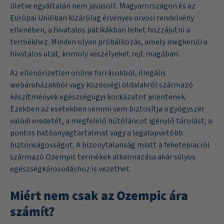
illetve egyáltalán nem javasolt. Magyarországon és az
Európai Unióban kizárólag érvényes orvosi rendelvény
ellenében, a hivatalos patikákban lehet hozzájutni a
termékhez. Minden olyan próbálkozás, amely megkerüli a
hivatalos utat, komoly veszélyeket rejt magában.
Az ellenőrizetlen online forrásokból, illegális
webáruházakból vagy közösségi oldalakról származó
készítmények egészségügyi kockázatot jelentenek.
Ezekben az esetekben semmi sem biztosítja a gyógyszer
valódi eredetét, a megfelelő hűtőláncot igénylő tárolást, a
pontos hatóanyagtartalmat vagy a legalapvetőbb
biztonságosságot. A bizonytalanság miatt a feketepiacról
származó Ozempic termékek alkalmazása akár súlyos
egészségkárosodáshoz is vezethet.
Miért nem csak az Ozempic ára
számít?