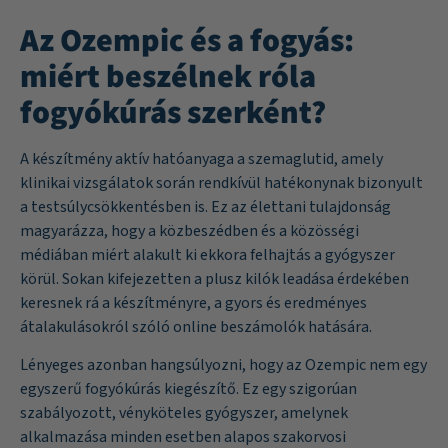
Az Ozempic és a fogyás:
miért beszélnek róla
fogyókúrás szerként?
A készítmény aktív hatóanyaga a szemaglutid, amely
klinikai vizsgálatok során rendkívül hatékonynak bizonyult
a testsúlycsökkentésben is. Ez az élettani tulajdonság
magyarázza, hogy a közbeszédben és a közösségi
médiában miért alakult ki ekkora felhajtás a gyógyszer
körül. Sokan kifejezetten a plusz kilók leadása érdekében
keresnek rá a készítményre, a gyors és eredményes
átalakulásokról szóló online beszámolók hatására.
Lényeges azonban hangsúlyozni, hogy az Ozempic nem egy
egyszerű fogyókúrás kiegészítő. Ez egy szigorúan
szabályozott, vényköteles gyógyszer, amelynek
alkalmazása minden esetben alapos szakorvosi