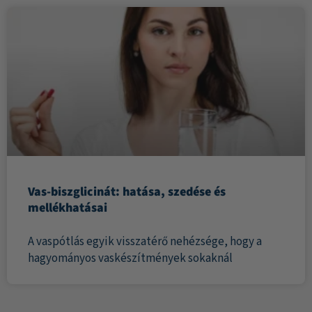
Vas-biszglicinát: hatása, szedése és
mellékhatásai
A vaspótlás egyik visszatérő nehézsége, hogy a
hagyományos vaskészítmények sokaknál