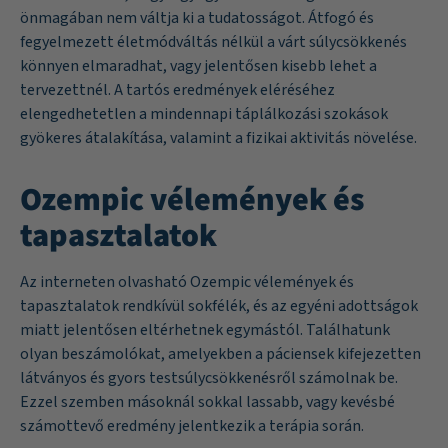
önmagában nem váltja ki a tudatosságot. Átfogó és
fegyelmezett életmódváltás nélkül a várt súlycsökkenés
könnyen elmaradhat, vagy jelentősen kisebb lehet a
tervezettnél. A tartós eredmények eléréséhez
elengedhetetlen a mindennapi táplálkozási szokások
gyökeres átalakítása, valamint a fizikai aktivitás növelése.
Ozempic vélemények és
tapasztalatok
Az interneten olvasható Ozempic vélemények és
tapasztalatok rendkívül sokfélék, és az egyéni adottságok
miatt jelentősen eltérhetnek egymástól. Találhatunk
olyan beszámolókat, amelyekben a páciensek kifejezetten
látványos és gyors testsúlycsökkenésről számolnak be.
Ezzel szemben másoknál sokkal lassabb, vagy kevésbé
számottevő eredmény jelentkezik a terápia során.