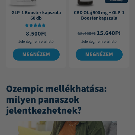
kedvezmény
GLP-1 Booster kapszula
CBD Olaj 500 mg + GLP-1
60 db
Booster kapszula
15.640
Ft
Értékelés:
8.500
Ft
Ft
18.400
4.60
/ 5
Jelenleg nem elérhető
Jelenleg nem elérhető
MEGNÉZEM
MEGNÉZEM
Ozempic mellékhatása:
milyen panaszok
jelentkezhetnek?