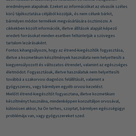
eredményein alapulnak. Ezeket az információkat az olvasók széles
körű tájékoztatása céljából közöljük, és nem célunk bárkit,
bármilyen módon termékek megvásárlására ösztönözni. A
cikkekben közölt információk, illetve állítások alapját képező
eredeti forrásokat minden esetben feltüntetjük a szöveges
tartalom lezárásaként.
Fontos kihangsúlyozni, hogy az étrend-kiegészítők fogyasztása,
illetve a kozmetikum készítmények használata nem helyettesíti a
kiegyensúlyozott és változatos étrendet, valamint az egészséges
életmódot. Fogyasztásuk, illetve használatuk nem helyettesíti
továbbá a szakorvosi diagnózis felállítását, valamint a
gyógyszeres, vagy bármilyen egyéb orvosi kezelést.
Mielőtt étrend-kiegészítőt fogyasztana, illetve kozmetikum
készítményt használna, mindenképpen konzultáljon orvosával,
különösen akkor, ha Ön terhes, szoptat, bármilyen egészségügyi
problémája van, vagy gyógyszereket szed.