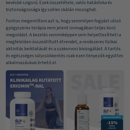
kevésbé szigorú. Ezek összetétele, valós hatásfoka és
biztonságossága így széles skálán mozoghat.
Fontos megemlíteni azt is, hogy semmilyen fogyást célzó
gyógyszeres terápia nem jelent önmagában teljes körű
megoldást. A kezelés semmiképpen sem helyettesítheti a
megfelelően összeállított étrendet, a rendszeres fizikai
aktivitás beiktatását és a szakorvosi kivizsgálást. A tartós
és egészséges súlycsökkentés csak ezen tényezők együttes
alkalmazásával érhető el.
Ingyenes kiszállítás
-15%
2 760 Ft