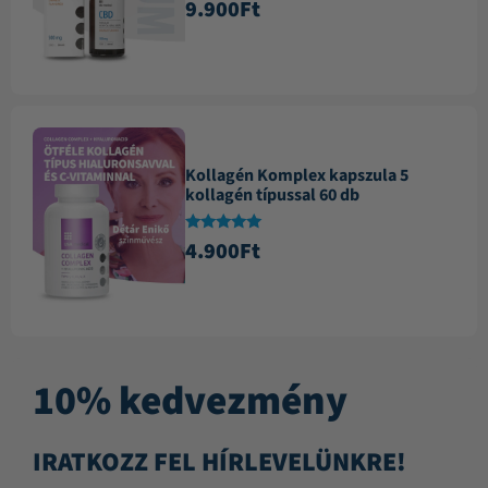
Értékelés:
9.900
Ft
4.84
/ 5
Kollagén Komplex kapszula 5
kollagén típussal 60 db
Értékelés:
4.900
Ft
4.88
/ 5
10% kedvezmény
IRATKOZZ FEL HÍRLEVELÜNKRE!