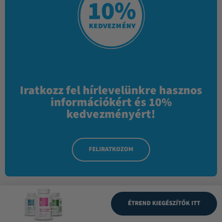
Iratkozz fel hírlevelünkre hasznos
információkért és 10%
kedvezményért!
FELIRATKOZOM
ÉTREND KIEGÉSZÍTŐK ITT