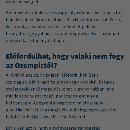
valószínűséggel.
Amennyiben valaki tartós vagy súlyos tüneteket tapasztal,
haladéktalanul konzultálnia kell a kezelőorvosával. Ritka,
de komoly szövődményként felléphet például
hasnyálmirigy gyulladás is, amely egy veszélyes, azonnali
orvosi ellátást igénylő állapot.
Előfordulhat, hogy valaki nem fogy
az Ozempictől?
A rövid válasz az, hogy igen, előfordulhat. Bár a
szemaglutid klinikai értelemben egy rendkívül hatásos
étvágycsökkentő megoldás lehet, a gyakorlatban nem
minden szervezet reagál pontosan ugyanúgy a
hatóanyagra. Az egyéni anyagcsere-sajátosságok, a
genetikai háttér és a meglévő alapbetegségek egyaránt
befolyásolhatják a kezelés végső sikerét.
Látni kell azt is, hogy a gyógyszeres támogatás