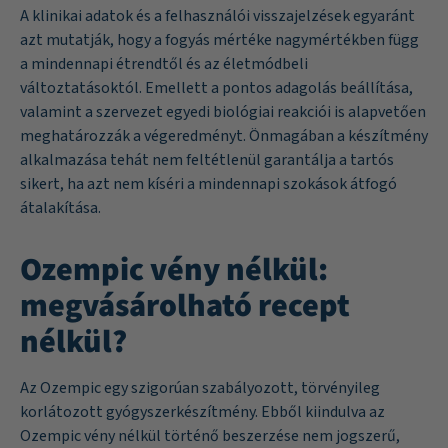
A klinikai adatok és a felhasználói visszajelzések egyaránt
azt mutatják, hogy a fogyás mértéke nagymértékben függ
a mindennapi étrendtől és az életmódbeli
változtatásoktól. Emellett a pontos adagolás beállítása,
valamint a szervezet egyedi biológiai reakciói is alapvetően
meghatározzák a végeredményt. Önmagában a készítmény
alkalmazása tehát nem feltétlenül garantálja a tartós
sikert, ha azt nem kíséri a mindennapi szokások átfogó
átalakítása.
Ozempic vény nélkül:
megvásárolható recept
nélkül?
Az Ozempic egy szigorúan szabályozott, törvényileg
korlátozott gyógyszerkészítmény. Ebből kiindulva az
Ozempic vény nélkül történő beszerzése nem jogszerű,