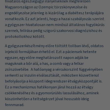
hivatalos egészségügyi irányelveknek megfelelően
Magyarországon az Ozempic törzskönyvezése és
engedélyezése jelenleg is kizárólag a diabétesz terápiájára
vonatkozik. Ez azt jelenti, hogy a hazai szabályozás szerint
a gyógyszer hivatalosan nem minősül általános fogyókúrás
szernek, felírása pedig szigorú szakorvosi diagnózishoz és
protokollokhoz kötött.
A gyógyszerkészítmény előre töltött tollban lévő, oldatos
injekció formájában érhető el. Ezt a páciensek hetente
egyszer, egy előre meghatározott napon adják be
maguknak a bőr alá, a has, a comb vagy a felkar
zsírszövetébe. A hatóanyag a vércukorszint függvényében
serkenti az inzulin elválasztását, miközben közvetlenül
befolyásolja a központi idegrendszer étvágyközpontját is.
Ez a mechanizmus hatékonyan járul hozzá az étvágy
csökkenéséhez és a gyomorürülés lassulásához, aminek
köszönhetően a teltségérzet jóval hosszabb ideig
fennmarad.