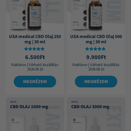
USA medical CBD Olaj 250
USA medical CBD Olaj 500
mg | 30 ml
mg | 30 ml
Értékelés:
Értékelés:
6.500
Ft
9.900
Ft
4.75
4.84
/ 5
/ 5
Raktáron
|
Várható kiszállítás:
Raktáron
|
Várható kiszállítás:
2026.08.10
2026.08.10
MEGNÉZEM
MEGNÉZEM