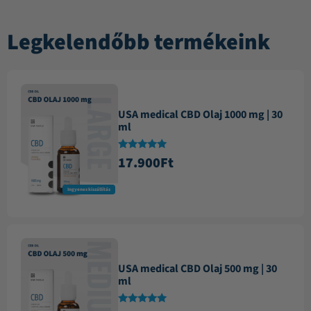
Legkelendőbb termékeink
USA medical CBD Olaj 1000 mg | 30
ml
Értékelés:
17.900
Ft
4.87
/ 5
Ingyenes kiszállítás
USA medical CBD Olaj 500 mg | 30
ml