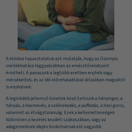
A klinikai tapasztalatok azt mutatják, hogy az Ozempic
mellékhatása leggyakrabban az emésztőrendszert
érintheti. A panaszok a legtöbb esetben enyhék vagy
mérsékeltek, és az idő előrehaladtával általában maguktól
is enyhülnek.
A leginkább jellemző tünetek közé tartozik a hányinger, a
hányás, a hasmenés, a székrekedés, a puffadás, a hasi görcs,
valamint az étvágytalanság. Ezek a kellemetlenségek
különösen a kezelés kezdeti szakaszában, vagy az
adagemelések idején fordulhatnak elő nagyobb