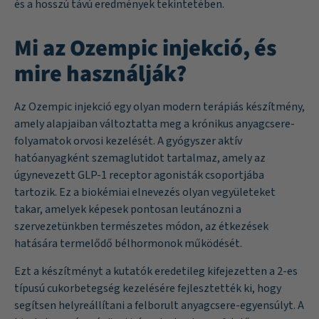
és a hosszú távú eredmények tekintetében.
Mi az Ozempic injekció, és
mire használják?
Az Ozempic injekció egy olyan modern terápiás készítmény,
amely alapjaiban változtatta meg a krónikus anyagcsere-
folyamatok orvosi kezelését. A gyógyszer aktív
hatóanyagként szemaglutidot tartalmaz, amely az
úgynevezett GLP-1 receptor agonisták csoportjába
tartozik. Ez a biokémiai elnevezés olyan vegyületeket
takar, amelyek képesek pontosan leutánozni a
szervezetünkben természetes módon, az étkezések
hatására termelődő bélhormonok működését.
Ezt a készítményt a kutatók eredetileg kifejezetten a 2-es
típusú cukorbetegség kezelésére fejlesztették ki, hogy
segítsen helyreállítani a felborult anyagcsere-egyensúlyt. A