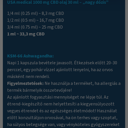
USA medical 1000 mg CBD olaj 30 ml – „nagy dózis”
1/4 ml (0.25 ml) ~ 8,3 mg CBD
1/2 ml (0.5 ml) ~ 16,7 mg CBD
3/4 ml (0.75 ml) ~ 25 mg CBD
1 ml ~ 33,3 mg CBD
KSM-66 Ashwagandha
:
Napi 1 kapszula bevétele javasolt. Étkezések előtt 20-30
perccel, egy pohár vízzel ajánlott lenyelni, ha az orvos
másként nem rendeli.
Figyelmeztetések:
Ne használja a terméket, ha allergiás a
termék bármelyik összetevőjére!
Az ajánlott fogyasztási mennyiséget ne lépje túl. Az
étrend-kiegészítő nem helyettesíti a kiegyensúlyozott
vegyes étrendet és az egészséges életmódot! Használat
előtt konzultáljon orvosával, ha ön terhes vagy szoptat,
ha súlyos betegsége van, vagy vényköteles gyógyszereket