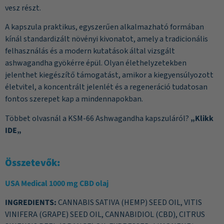
vesz részt.
A kapszula praktikus, egyszerűen alkalmazható formában
kínál standardizált növényi kivonatot, amely a tradicionális
felhasználás és a modern kutatások által vizsgált
ashwagandha gyökérre épül. Olyan élethelyzetekben
jelenthet kiegészítő támogatást, amikor a kiegyensúlyozott
életvitel, a koncentrált jelenlét és a regeneráció tudatosan
fontos szerepet kap a mindennapokban.
Többet olvasnál a KSM-66 Ashwagandha kapszuláról?
„
Klikk
IDE
„
Összetevők:
USA Medical 1000 mg CBD olaj
INGREDIENTS:
CANNABIS SATIVA (HEMP) SEED OIL, VITIS
VINIFERA (GRAPE) SEED OIL, CANNABIDIOL (CBD), CITRUS