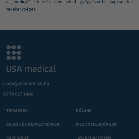
a „medical” kifejezés nem jelent gyógyászattal kapcsolatos
tevékenységet.
iroda@usamedical.hu
06 70 617 1440
TERMÉKEK
RÓLUNK
AKCIÓK ÉS KEDVEZMÉNYEK
VISZONTELADÓKNAK
KAPCSOLAT
10% KEDVEZMÉNY