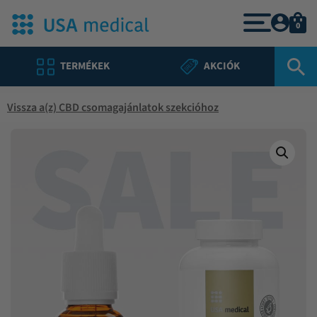
0
TERMÉKEK
AKCIÓK
Vissza a(z) CBD csomagajánlatok szekcióhoz