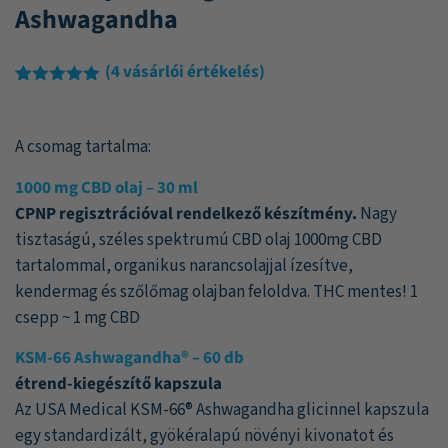
Ashwagandha
(
4
vásárlói értékelés)
Értékelés
4
5.00
az 5-
ből,
A csomag tartalma:
értékelés
alapján
1000 mg CBD olaj – 30 ml
CPNP regisztrációval rendelkező készítmény.
Nagy
tisztaságú, széles spektrumú CBD olaj 1000mg CBD
tartalommal, organikus narancsolajjal ízesítve,
kendermag és szőlőmag olajban feloldva. THC mentes! 1
csepp ~ 1 mg CBD
KSM-66 Ashwagandha® – 60 db
étrend-kiegészítő kapszula
Az USA Medical KSM-66® Ashwagandha glicinnel kapszula
egy standardizált, gyökéralapú növényi kivonatot és