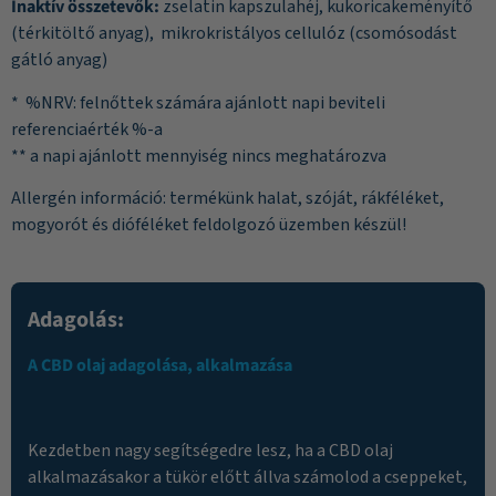
Inaktív összetevők:
zselatin kapszulahéj, kukoricakeményítő
(térkitöltő anyag), mikrokristályos cellulóz (csomósodást
gátló anyag)
* %NRV: felnőttek számára ajánlott napi beviteli
referenciaérték %-a
** a napi ajánlott mennyiség nincs meghatározva
Allergén információ: termékünk halat, szóját, rákféléket,
mogyorót és dióféléket feldolgozó üzemben készül!
Adagolás:
A CBD olaj adagolása, alkalmazása
Kezdetben nagy segítségedre lesz, ha a CBD olaj
alkalmazásakor a tükör előtt állva számolod a cseppeket,