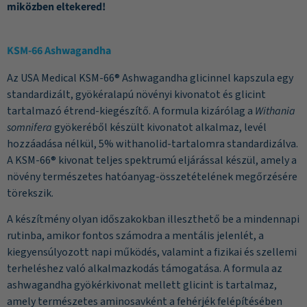
miközben eltekered!
KSM-66 Ashwagandha
Az USA Medical KSM-66® Ashwagandha glicinnel kapszula egy
standardizált, gyökéralapú növényi kivonatot és glicint
tartalmazó étrend-kiegészítő. A formula kizárólag a
Withania
somnifera
gyökeréből készült kivonatot alkalmaz, levél
hozzáadása nélkül, 5% withanolid-tartalomra standardizálva.
A KSM-66® kivonat teljes spektrumú eljárással készül, amely a
növény természetes hatóanyag-összetételének megőrzésére
törekszik.
A készítmény olyan időszakokban illeszthető be a mindennapi
rutinba, amikor fontos számodra a mentális jelenlét, a
kiegyensúlyozott napi működés, valamint a fizikai és szellemi
terheléshez való alkalmazkodás támogatása. A formula az
ashwagandha gyökérkivonat mellett glicint is tartalmaz,
amely természetes aminosavként a fehérjék felépítésében