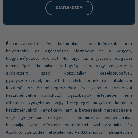
CSATLAKOZOM
Étrend-kiegészítő és kozmetikum készítményeink nem
helyettesítik az egészséges életmódot és a vegyes,
kiegyensúlyozott étrendet. Ne lépje túl a javasolt adagolási
mennyiséget. Ha súlyos betegsége van, vagy vényköteles
gyógyszert szed, konzultáljon kezelőorvosával,
gyógyszerészével, mielőtt bármelyik termékünket alkalmazni
kezdené. Az étrend-kiegészítőkre és szájápoló kozmetikai
készítményekre vonatkozó jogszabályok értelmében nem
állíthatunk gyógyhatást vagy betegséget megelőző hatást a
készítményekről. Termékeink nem a betegségek megelőzésére
vagy gyógyítására szolgálnak. Amennyiben weboldalunkat
használja, azzal elfogadja Adatvédelmi szabályzatunkat és
Általános Szerződési Feltételeinket. Az USA medical® márkanévben