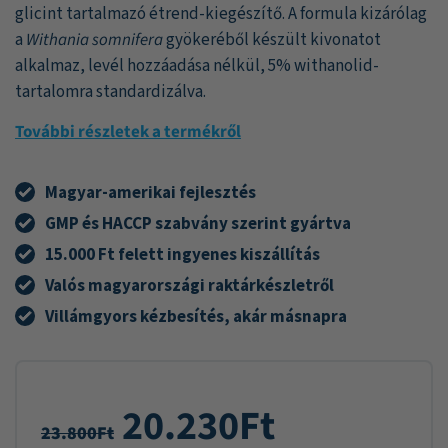
glicint tartalmazó étrend-kiegészítő. A formula kizárólag
a
Withania somnifera
gyökeréből készült kivonatot
alkalmaz, levél hozzáadása nélkül, 5% withanolid-
tartalomra standardizálva.
További részletek a termékről
Magyar-amerikai fejlesztés
GMP és HACCP szabvány szerint gyártva
15.000 Ft felett ingyenes kiszállítás
Valós magyarországi raktárkészletről
Villámgyors kézbesítés, akár másnapra
20.230
Ft
23.800
Ft