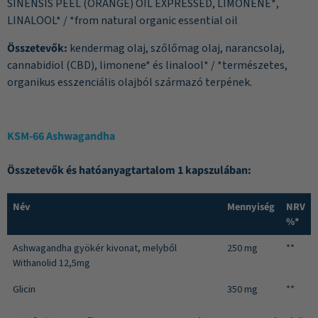
SINENSIS PEEL (ORANGE) OIL EXPRESSED, LIMONENE*,
LINALOOL* / *from natural organic essential oil
Összetevők:
kendermag olaj, szőlőmag olaj, narancsolaj,
cannabidiol (CBD), limonene* és linalool* / *természetes,
organikus esszenciális olajból származó terpének.
KSM-66 Ashwagandha
Összetevők és hatóanyagtartalom 1 kapszulában:
Név
Mennyiség
NRV
%*
Ashwagandha gyökér kivonat, melyből
250 mg
**
Withanolid 12,5mg
Glicin
350 mg
**