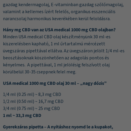
gazdag kendermagolaj, E-vitaminban gazdag szőlőmagolaj,
valamint a kellemes ízért felelős, organikus esszenciális
narancsolaj harmonikus keverékében kerül feloldásra.
Hány mg CBD van az USA medical 1000 mg CBD olajban?
Minden USA medical CBD olaj készítményünk 30 ml-es
kiszerelésben kapható, 1 ml űrtartalmú mércézett
üvegszáras pipettával ellátva. Az üvegszáron jelölt 1/4 ml-es
beosztásoknak köszönhetően az adagolás pontos és
kényelmes. A pipettával, 1 ml jelölésig felszívott olaj
körülbelül 30-35 cseppnek felel meg.
USA medical 1000 mg CBD olaj 30 ml – „nagy dózis”
1/4 ml (0.25 ml) ~ 8,3 mg CBD
1/2 ml (0.50 ml) ~ 16,7 mg CBD
3/4 ml (0.75 ml) ~ 25 mg CBD
1 ml ~ 33,3 mg CBD
Gyerekzáras pipetta – A nyitáshoz nyomd le a kupakot,