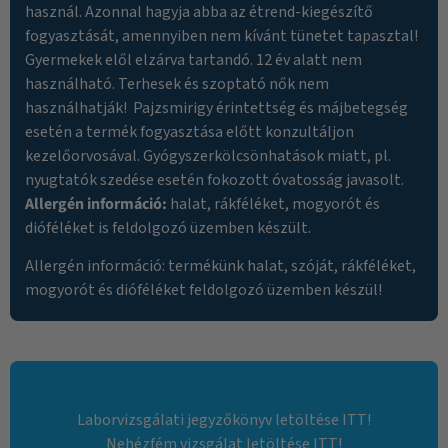
használ. Azonnal hagyja abba az étrend-kiegészítő
fogyasztását, amennyiben nem kívánt tünetet tapasztal!
Gyermekek elől elzárva tartandó. 12 év alatt nem
használható. Terhesek és szoptató nők nem
használhatják! Pajzsmirigy érintettség és májbetegség
esetén a termék fogyasztása előtt konzultáljon
kezelőorvosával. Gyógyszerkölcsönhatások miatt, pl.
nyugtatók szedése esetén fokozott óvatosság javasolt.
Allergén információ:
halat, rákféléket, mogyorót és
dióféléket is feldolgozó üzemben készült.
Allergén információ: termékünk halat, szóját, rákféléket,
mogyorót és dióféléket feldolgozó üzemben készül!
Laborvizsgálati jegyzőkönyv letöltése ITT!
Nehézfém vizsgálat letöltése ITT!