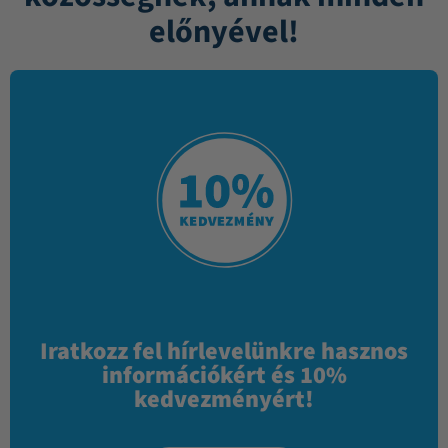
előnyével!
Iratkozz fel hírlevelünkre hasznos
információkért és 10%
kedvezményért!