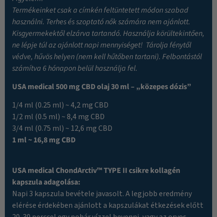
Termékeinket csak a címkén feltüntetett módon szabad
használni. Terhes és szoptató nők számára nem ajánlott.
Kisgyermekektől elzárva tartandó. Használja körültekintően,
ne lépje túl az ajánlott napi mennyiséget! Tárolja fénytől
védve, hűvös helyen (nem kell hűtőben tartani). Felbontástól
számítva 6 hónapon belül használja fel.
USA medical 500 mg CBD olaj 30 ml – „közepes dózis”
1/4 ml (0.25 ml) ~ 4,2 mg CBD
1/2 ml (0.5 ml) ~ 8,4 mg CBD
3/4 ml (0.75 ml) ~ 12,6 mg CBD
1 ml ~ 16,8 mg CBD
USA medical ChondArctiv™ TYPE II csikre kollagén
kapszula adagolása:
Napi 3 kapszula bevétele javasolt. A legjobb eredmény
elérése érdekében ajánlott a kapszulákat étkezések előtt
20-30 perccel egy pohár vízzel bevenni, vagy az orvos