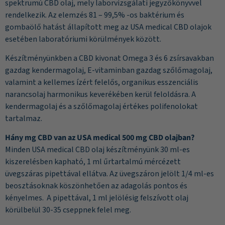
spektrumú CBD olaj, mely laborvizsgálati jegyzőkönyvvel
rendelkezik. Az elemzés 81 – 99,5% -os baktérium és
gombaölő hatást állapított meg az USA medical CBD olajok
esetében laboratóriumi körülmények között.
Készítményünkben a CBD kivonat Omega 3 és 6 zsírsavakban
gazdag kendermagolaj, E-vitaminban gazdag szőlőmagolaj,
valamint a kellemes ízért felelős, organikus esszenciális
narancsolaj harmonikus keverékében kerül feloldásra. A
kendermagolaj és a szőlőmagolaj értékes polifenolokat
tartalmaz.
Hány mg CBD van az USA medical 500 mg CBD olajban?
Minden USA medical CBD olaj készítményünk 30 ml-es
kiszerelésben kapható, 1 ml űrtartalmú mércézett
üvegszáras pipettával ellátva. Az üvegszáron jelölt 1/4 ml-es
beosztásoknak köszönhetően az adagolás pontos és
kényelmes. A pipettával, 1 ml jelölésig felszívott olaj
körülbelül 30-35 cseppnek felel meg.