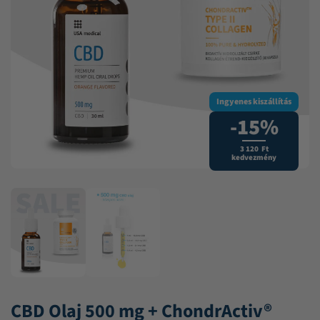
Ingyenes kiszállítás
-15%
3 120 Ft
kedvezmény
CBD Olaj 500 mg + ChondrActiv®