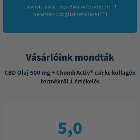
Laborvizsgálati jegyzőkönyv letöltése ITT!
Nehézfém vizsgálat letöltése ITT!
Vásárlóink mondták
CBD Olaj 500 mg + ChondrActiv® csirke kollagén
termékről 1 értékelés
5,0