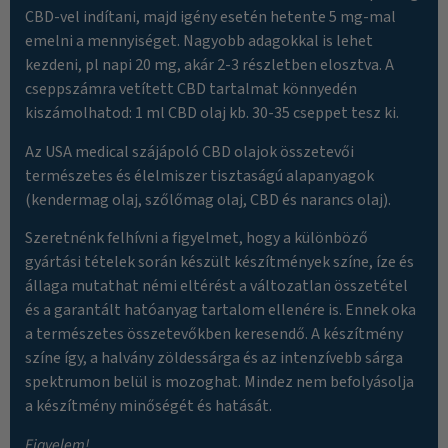
CBD-vel indítani, majd igény esetén hetente 5 mg-mal
emelni a mennyiséget. Nagyobb adagokkal is lehet
kezdeni, pl napi 20 mg, akár 2-3 részletben elosztva. A
cseppszámra vetített CBD tartalmat könnyedén
kiszámolhatod: 1 ml CBD olaj kb. 30-35 cseppet tesz ki.
Az USA medical szájápoló CBD olajok összetevői
természetes és élelmiszer tisztaságú alapanyagok
(kendermag olaj, szőlőmag olaj, CBD és narancs olaj).
Szeretnénk felhívni a figyelmet, hogy a különböző
gyártási tételek során készült készítmények színe, íze és
állaga mutathat némi eltérést a változatlan összetétel
és a garantált hatóanyag tartalom ellenére is. Ennek oka
a természetes összetevőkben keresendő. A készítmény
színe így, a halvány zöldessárga és az intenzívebb sárga
spektrumon belül is mozoghat. Mindez nem befolyásolja
a készítmény minőségét és hatását.
Figyelem!