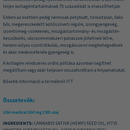
teljes kollagéntartalmának 75 százalékát is elveszíthetjük.
Ebben az esetben pedig nemcsak petyhüdt, tónustalan, fakó
bőr, megereszkedett kötőszöveti régiók, izomgyengeség,
izomtömeg-csökkenés, mozgástartomány- és mozgástér-
beszűkülés, vázizomrendszeri panaszok jöhetnek létre,
hanem súlyos csontritkulás, mozgásszervi megbetegedések
és akár medencefenék-gyengeség is.
A kollagén rendszeres orális pótlása azonban segíthet
megállítani vagy akár teljesen visszafordítani a folyamatokat.
Bővebb információ a termékről
ITT
Összetevők:
USA medical 500 mg CBD olaj
INGREDIENTS:
CANNABIS SATIVA (HEMP) SEED OIL, VITIS