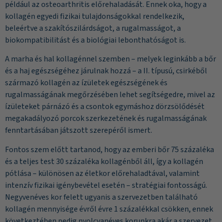
például az osteoarthritis előrehaladását. Ennek oka, hogy a
kollagén egyedi fizikai tulajdonságokkal
rendelkezik
,
beleértve a szakítószilárdságot, a rugalmasságot, a
biokompatibilitást és a biológiai lebonthatóságot is.
A marha és hal kollagénnel szemben – melyek leginkább a bőr
és a haj egészségéhez járulnak hozzá – a II. típusú, csirkéből
származó kollagén az ízületek egészségének és
rugalmasságának megőrzésében lehet segítségedre, mivel az
ízületeket párnázó és a csontok egymáshoz dörzsölődését
megakadályozó porcok szerkezetének és rugalmasságának
fenntartásában játszott szerepéről ismert.
Fontos szem előtt tartanod, hogy az emberi bőr 75 százaléka
és a teljes test 30 százaléka kollagénből áll, így a kollagén
pótlása
– különösen az életkor előrehaladtával, valamint
intenzív fizikai igénybevétel esetén – stratégiai fontosságú.
Negyvenéves kor felett ugyanis a szervezetben található
kollagén mennyisége évről évre 1 százalékkal csökken, ennek
következtében pedig nyolcvanéves korunkra akár a szervezet