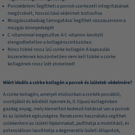
Porcvédelem: Segítheti a porcok szerkezeti integritásának
megőrzését, hosszú távú védelmet biztosítva.
Mozgásszabadság támogatása: Segíthet visszaszerezni a
mozgás könnyedségét
C-vitaminnal kiegészítve: A C-vitamin-bevitelt
elengedhetetlen a kollagénszintézishez.
Nincs többé rossz ízű csirke kollagén: A kapszulás
kiszerelésnek köszönhetően nem kell többé a csirke
kollagének rossz ízét elviselned!
Miért ideális a csirke kollagén a porcok és ízületek védelmére?
A csirke kollagén, amelyet elsősorban a csirkék porcából,
csontjából és bőréből nyernek ki, II. típusú kollagénben
gazdag anyag, mely kiemelten kedvező hatással van a porcok
és az ízületek egészségére. Rendszeres használata segíthet
csökkenteni az ízületi fájdalmakat, javíthatja a mobilitást, és
potenciálisan lassíthatja a degeneratív ízületi állapotok,