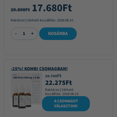
17.680
Ft
20.800
Ft
Raktáron
| Várható kiszállítás:
2026.08.10
-
+
KOSÁRBA
-25%! KOMBI CSOMAGBAN!
Ft
29.700
22.275
Ft
Raktáron
|
Várható
kiszállítás:
2026.08.10
A CSOMAGOT
VÁLASZTOM!