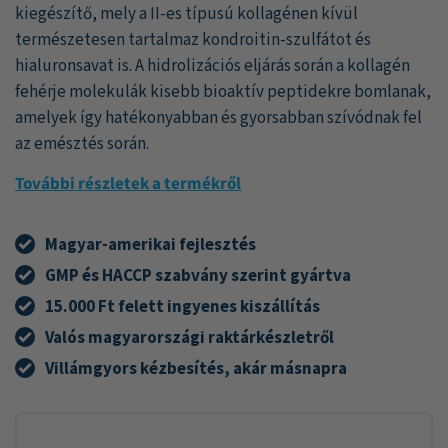
kiegészítő, mely a II-es típusú kollagénen kívül
természetesen tartalmaz kondroitin-szulfátot és
hialuronsavat is. A hidrolizációs eljárás során a kollagén
fehérje molekulák kisebb bioaktív peptidekre bomlanak,
amelyek így hatékonyabban és gyorsabban szívódnak fel
az emésztés során.
További részletek a termékről
Magyar-amerikai fejlesztés
GMP és HACCP szabvány szerint gyártva
15.000 Ft felett ingyenes kiszállítás
Valós magyarországi raktárkészletről
Villámgyors kézbesítés, akár másnapra