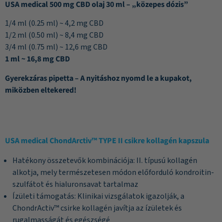
USA medical 500 mg CBD olaj 30 ml – „közepes dózis”
1/4 ml (0.25 ml) ~ 4,2 mg CBD
1/2 ml (0.50 ml) ~ 8,4 mg CBD
3/4 ml (0.75 ml) ~ 12,6 mg CBD
1 ml ~ 16,8 mg CBD
Gyerekzáras pipetta – A nyitáshoz nyomd le a kupakot,
miközben eltekered!
USA medical ChondArctiv™ TYPE II csikre kollagén kapszula
Hatékony összetevők kombinációja: II. típusú kollagén
alkotja, mely természetesen módon előforduló kondroitin-
szulfátot és hialuronsavat tartalmaz
Ízületi támogatás: Klinikai vizsgálatok igazolják, a
ChondrActiv™ csirke kollagén javítja az ízületek és
rugalmasságát és egészségé