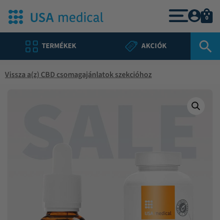
0
TERMÉKEK
AKCIÓK
Vissza a(z) CBD csomagajánlatok szekcióhoz