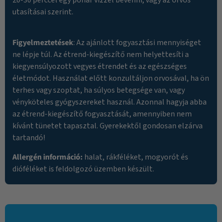
utasításai szerint.
Figyelmeztetések
: Az ajánlott fogyasztási mennyiséget
ne lépje túl. Az étrend-kiegészítő nem helyettesíti a
kiegyensúlyozott vegyes étrendet és az egészséges
életmódot. Használat előtt konzultáljon orvosával, ha ön
terhes vagy szoptat, ha súlyos betegsége van, vagy
vényköteles gyógyszereket használ. Azonnal hagyja abba
az étrend-kiegészítő fogyasztását, amennyiben nem
kívánt tünetet tapasztal. Gyerekektől gondosan elzárva
tartandó!
Allergén információ:
halat, rákféléket, mogyorót és
dióféléket is feldolgozó üzemben készült.