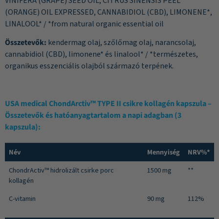
VINIFERA (GRAPE) SEED OIL, CITRUS SINENSIS PEEL
(ORANGE) OIL EXPRESSED, CANNABIDIOL (CBD), LIMONENE*,
LINALOOL* / *from natural organic essential oil
Összetevők:
kendermag olaj, szőlőmag olaj, narancsolaj,
cannabidiol (CBD), limonene* és linalool* / *természetes,
organikus esszenciális olajból származó terpének.
USA medical ChondArctiv™ TYPE II csikre kollagén kapszula –
Összetevők és hatóanyagtartalom a napi adagban (3
kapszula):
Név
Mennyiség
NRV%*
ChondrActiv™ hidrolizált csirke porc
1500 mg
**
kollagén
C-vitamin
90 mg
112%