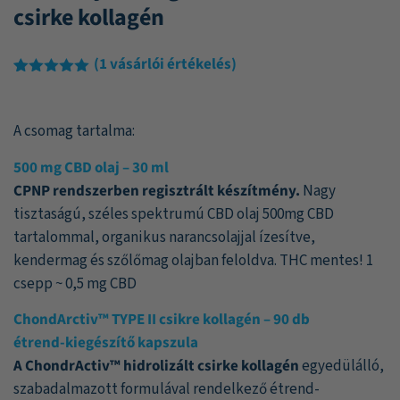
csirke kollagén
(
1
vásárlói értékelés)
Értékelés
1
5.00
az 5-
ből,
A csomag tartalma:
értékelés
alapján
500 mg CBD olaj – 30 ml
CPNP rendszerben regisztrált készítmény.
Nagy
tisztaságú, széles spektrumú CBD olaj 500mg CBD
tartalommal, organikus narancsolajjal ízesítve,
kendermag és szőlőmag olajban feloldva. THC mentes! 1
csepp ~ 0,5 mg CBD
ChondArctiv™ TYPE II csikre kollagén – 90 db
étrend-kiegészítő kapszula
A ChondrActiv™ hidrolizált csirke kollagén
egyedülálló,
szabadalmazott formulával rendelkező étrend-