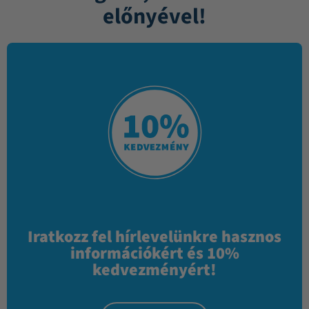
előnyével!
Iratkozz fel hírlevelünkre hasznos
információkért és 10%
kedvezményért!