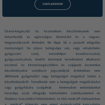
CSATLAKOZOM
Étrend-kiegészítő és kozmetikum készítményeink nem
helyettesítik az egészséges életmódot és a vegyes,
kiegyensúlyozott étrendet. Ne lépje túl a javasolt adagolási
mennyiséget. Ha súlyos betegsége van, vagy vényköteles
gyógyszert szed, konzultáljon kezelőorvosával,
gyógyszerészével, mielőtt bármelyik termékünket alkalmazni
kezdené. Az étrend-kiegészítőkre és szájápoló kozmetikai
készítményekre vonatkozó jogszabályok értelmében nem
állíthatunk gyógyhatást vagy betegséget megelőző hatást a
készítményekről. Termékeink nem a betegségek megelőzésére
vagy gyógyítására szolgálnak. Amennyiben weboldalunkat
használja, azzal elfogadja Adatvédelmi szabályzatunkat és
Általános Szerződési Feltételeinket. Az USA medical® márkanévben
a „medical” kifejezés nem jelent gyógyászattal kapcsolatos