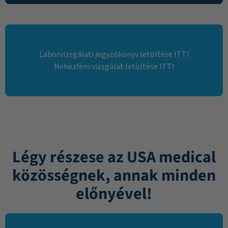
Laborvizsgálati jegyzőkönyv letöltése ITT!
Nehézfém vizsgálat letöltése ITT!
Légy részese az USA medical
közösségnek, annak minden
előnyével!