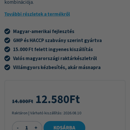
kombinációja.
További részletek a termékről
Magyar-amerikai fejlesztés
GMP és HACCP szabvány szerint gyártva
15.000 Ft felett ingyenes kiszállítás
Valós magyarországi raktárkészletről
Villámgyors kézbesítés, akár másnapra
12.580
Ft
14.800
Ft
Raktáron
| Várható kiszállítás:
2026.08.10
-
+
KOSÁRBA