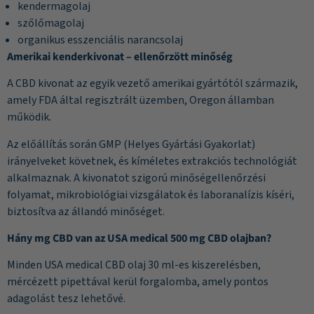
kendermagolaj
szőlőmagolaj
organikus esszenciális narancsolaj
Amerikai kenderkivonat – ellenőrzött minőség
A CBD kivonat az egyik vezető amerikai gyártótól származik,
amely FDA által regisztrált üzemben, Oregon államban
működik.
Az előállítás során GMP (Helyes Gyártási Gyakorlat)
irányelveket követnek, és kíméletes extrakciós technológiát
alkalmaznak. A kivonatot szigorú minőségellenőrzési
folyamat, mikrobiológiai vizsgálatok és laboranalízis kíséri,
biztosítva az állandó minőséget.
Hány mg CBD van az USA medical 500 mg CBD olajban?
Minden USA medical CBD olaj 30 ml-es kiszerelésben,
mércézett pipettával kerül forgalomba, amely pontos
adagolást tesz lehetővé.