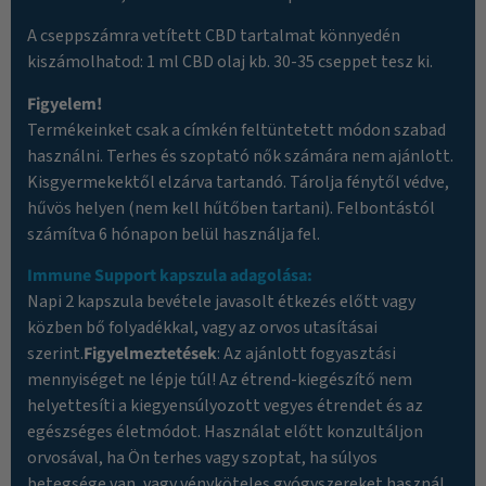
A cseppszámra vetített CBD tartalmat könnyedén
kiszámolhatod: 1 ml CBD olaj kb. 30-35 cseppet tesz ki.
Figyelem!
Termékeinket csak a címkén feltüntetett módon szabad
használni. Terhes és szoptató nők számára nem ajánlott.
Kisgyermekektől elzárva tartandó. Tárolja fénytől védve,
hűvös helyen (nem kell hűtőben tartani). Felbontástól
számítva 6 hónapon belül használja fel.
Immune Support kapszula adagolása:
Napi 2 kapszula bevétele javasolt étkezés előtt vagy
közben bő folyadékkal, vagy az orvos utasításai
szerint.
Figyelmeztetések
: Az ajánlott fogyasztási
mennyiséget ne lépje túl! Az étrend-kiegészítő nem
helyettesíti a kiegyensúlyozott vegyes étrendet és az
egészséges életmódot. Használat előtt konzultáljon
orvosával, ha Ön terhes vagy szoptat, ha súlyos
betegsége van, vagy vényköteles gyógyszereket használ.