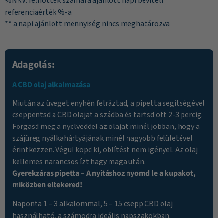
%NRV: felnőttek számára ajánlott napi beviteli
referenciaérték %-a
** a napi ajánlott mennyiség nincs meghatározva
Adagolás:
A CBD olaj alkalmazása
Miután az üveget enyhén felráztad, a pipetta segítségével
cseppentsd a CBD olajat a szádba és tartsd ott 2-3 percig.
Forgasd meg a nyelveddel az olajat minél jobban, hogy a
szájüreg nyálkahártyájának minél nagyobb felületével
érintkezzen. Végül köpd ki, öblítést nem igényel. Az olaj
kellemes narancsos ízt hagy maga után.
Gyerekzáras pipetta – A nyitáshoz nyomd le a kupakot,
miközben eltekered!
Naponta 1 – 3 alkalommal, 5 – 15 csepp CBD olaj
használható, a számodra ideális napszakokban.