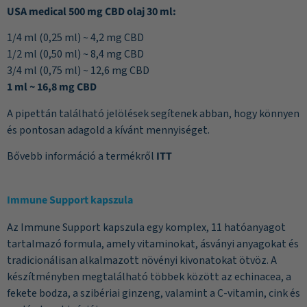
USA medical 500 mg CBD olaj 30 ml:
1/4 ml (0,25 ml) ~ 4,2 mg CBD
1/2 ml (0,50 ml) ~ 8,4 mg CBD
3/4 ml (0,75 ml) ~ 12,6 mg CBD
1 ml ~ 16,8 mg CBD
A pipettán található jelölések segítenek abban, hogy könnyen
és pontosan adagold a kívánt mennyiséget.
Bővebb információ a termékről
ITT
Immune Support kapszula
Az Immune Support kapszula egy komplex, 11 hatóanyagot
tartalmazó formula, amely vitaminokat, ásványi anyagokat és
tradicionálisan alkalmazott növényi kivonatokat ötvöz. A
készítményben megtalálható többek között az echinacea, a
fekete bodza, a szibériai ginzeng, valamint a C-vitamin, cink és