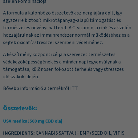
szelén kombinációja.
A formula a különböző összetevők szinergiájára épít, így
egyszerre biztosít mikrotápanyag-alapú támogatást és
természetes növényi hátteret. A C-vitamin, a cink és a szelén
hozzájárulnak az immunrendszer normál működéséhez és a
sejtek oxidatív stresszel szembeni védelméhez.
A készítmény központi célja a szervezet természetes
védekezőképességének és a mindennapi egyensúlynak a
támogatása, különösen fokozott terhelés vagy stresszes
időszakok idején.
Bővebb információ a termékről
ITT
Összetevők:
USA medical 500 mg CBD olaj
INGREDIENTS:
CANNABIS SATIVA (HEMP) SEED OIL, VITIS