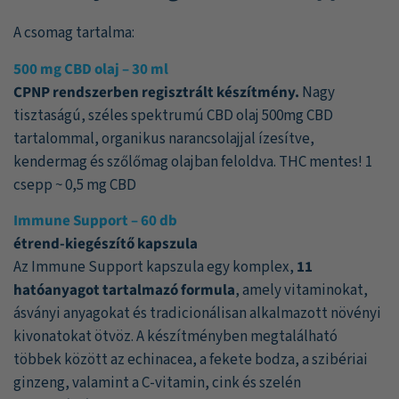
A csomag tartalma:
500 mg CBD olaj – 30 ml
CPNP rendszerben regisztrált készítmény.
Nagy
tisztaságú, széles spektrumú CBD olaj 500mg CBD
tartalommal, organikus narancsolajjal ízesítve,
kendermag és szőlőmag olajban feloldva. THC mentes! 1
csepp ~ 0,5 mg CBD
Immune Support – 60 db
étrend-kiegészítő kapszula
Az Immune Support kapszula egy komplex,
11
hatóanyagot tartalmazó formula
, amely vitaminokat,
ásványi anyagokat és tradicionálisan alkalmazott növényi
kivonatokat ötvöz. A készítményben megtalálható
többek között az echinacea, a fekete bodza, a szibériai
ginzeng, valamint a C-vitamin, cink és szelén