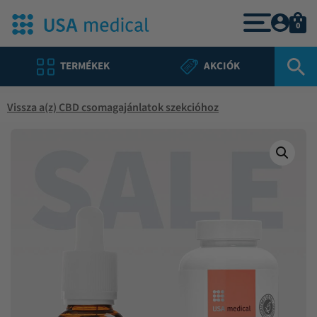
0
TERMÉKEK
AKCIÓK
Vissza a(z) CBD csomagajánlatok szekcióhoz