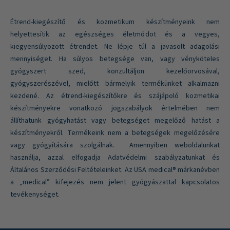
Étrend-kiegészítő és kozmetikum készítményeink nem
helyettesítik az egészséges életmódot és a vegyes,
kiegyensúlyozott étrendet. Ne lépje túl a javasolt adagolási
mennyiséget. Ha súlyos betegsége van, vagy vényköteles
gyógyszert szed, konzultáljon kezelőorvosával,
gyógyszerészével, mielőtt bármelyik termékünket alkalmazni
kezdené. Az étrend-kiegészítőkre és szájápoló kozmetikai
készítményekre vonatkozó jogszabályok értelmében nem
állíthatunk gyógyhatást vagy betegséget megelőző hatást a
készítményekről. Termékeink nem a betegségek megelőzésére
vagy gyógyítására szolgálnak. Amennyiben weboldalunkat
használja, azzal elfogadja Adatvédelmi szabályzatunkat és
Általános Szerződési Feltételeinket. Az USA medical® márkanévben
a „medical” kifejezés nem jelent gyógyászattal kapcsolatos
tevékenységet.