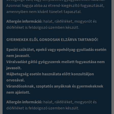
Azonnal hagyja abba az étrend-kiegészítő fogyasztását,
amennyiben nem kívánt tünetet tapasztal.
Allergén információ:
halat, rákféléket, mogyorót és
dióféléket is feldolgozó üzemben készült.
GYERMEKEK ELŐL GONDOSAN ELZÁRVA TARTANDÓ!
Epeúti szűkület, epekő vagy epehólyag-gyulladás esetén
nem javasolt.
Véralvadást gátló gyógyszerek mellett fogyasztása nem
javasolt.
Májbetegség esetén használata előtt konzultáljon
orvosával.
Várandósoknak, szoptatós anyáknak és gyermekeknek
nem ajánlott.
Allergén információ:
halat, rákféléket, mogyorót és
dióféléket is feldolgozó üzemben készült.