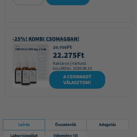
-25%! KOMBI CSOMAGBAN!
Ft
29.700
22.275
Ft
Raktáron
|
Várható
kiszállítás:
2026.08.10
A CSOMAGOT
VÁLASZTOM!
Leírás
Összetevők
Adagolás
Laborvizsgálat
Vélemény (0)