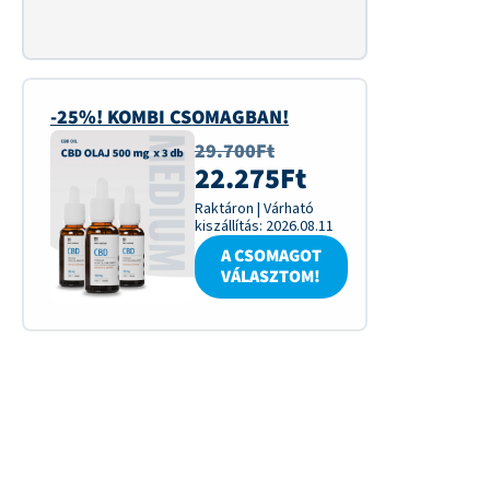
-25%! KOMBI CSOMAGBAN!
29.700
Ft
22.275
Ft
Raktáron
|
Várható
kiszállítás:
2026.08.11
A CSOMAGOT
VÁLASZTOM!