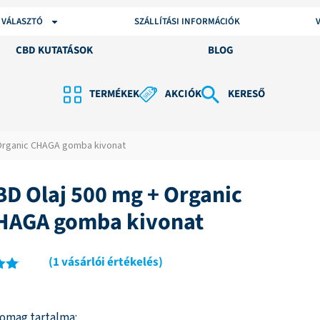
 VÁLASZTÓ
SZÁLLÍTÁSI INFORMÁCIÓK
CBD KUTATÁSOK
BLOG
TERMÉKEK
AKCIÓK
KERESŐ
 Organic CHAGA gomba kivonat
BD Olaj 500 mg + Organic
HAGA gomba kivonat
(
1
vásárlói értékelés)
ékelés
0
5-
somag tartalma: