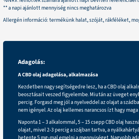
%NRV: felnőttek számára ajánlott napi beviteli referenciaér
** a napi ajánlott mennyiség nincs meghatározva
Allergén információ: termékünk halat, szóját, rákféléket, m
Adagolás:
A CBD olaj adagolása, alkalmazása
Kezdetben nagy segítségedre lesz, ha a CBD olaj alka
beosztásait veszed figyelembe. Miután az üveget enyhén
percig. Forgasd meg jól a nyelveddel az olajat a szádb
nem igényel. Az olaj kellemes narancsos ízt hagy maga
Naponta 1 – 3 alkalommal, 5 – 15 csepp CBD olaj hasz
olajat, mivel 2-3 percig a szájban tartva, a nyálkahá
hetente 5 mg-mal emelni a mennyiséget. Nagyobb adago