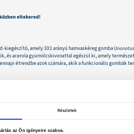
iközben eltekered!
d-kiegészítő, amely 10:1 arányú hamvaskéreg gomba (
Inonotus
k, és acerola gyümölcskivonattal egészül ki, amely természete
dennapi étrendbe azok számára, akik a funkcionális gombák t
Részletek
INIFERA (GRAPE) SEED OIL, CITRUS SINENSIS PEEL (ORANGE) 
árlás az Ön igényeire szabva.