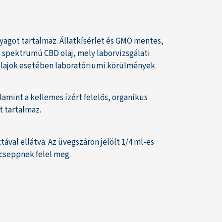
agot tartalmaz. Állatkísérlet és GMO mentes,
 spektrumú CBD olaj, mely laborvizsgálati
 olajok esetében laboratóriumi körülmények
mint a kellemes ízért felelős, organikus
t tartalmaz.
al ellátva. Az üvegszáron jelölt 1/4 ml-es
 cseppnek felel meg.