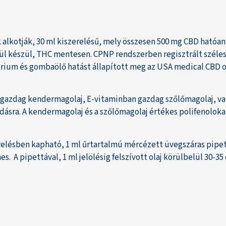
lkotják, 30 ml kiszerelésű, mely összesen 500 mg CBD hatóany
ül készül, THC mentesen. CPNP rendszerben regisztrált széles
térium és gombaölő hatást állapított meg az USA medical CBD
azdag kendermagolaj, E-vitaminban gazdag szőlőmagolaj, vala
dásra. A kendermagolaj és a szőlőmagolaj értékes polifenoloka
lésben kapható, 1 ml űrtartalmú mércézett üvegszáras pipettáv
A pipettával, 1 ml jelölésig felszívott olaj körülbelül 30-35