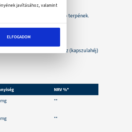
ényének javításához, valamint
us esszenciális olajból származó terpének.
ELFOGADOM
kivonat, HPMC növényi cellulóz (kapszulahéj)
nyiség
NRV %*
 mg
**
 mg
**