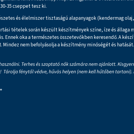
30-35 cseppet tesz ki.
zetes és élelmiszer tisztaságú alapanyagok (kendermag olaj, s
rtási tételek során készült készítmények színe, íze és állaga 
 is. Ennek oka a természetes összetevőkben keresendő. A készí
. Mindez nem befolyásolja a készítmény minőségét és hatását.
asználni. Terhes és szoptató nők számára nem ajánlott. Kisgyer
t! Tárolja fénytől védve, hűvös helyen (nem kell hűtőben tartani)
”