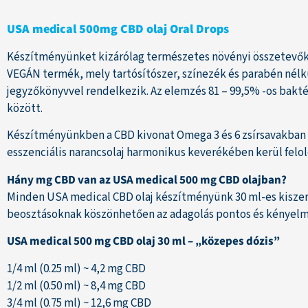
USA medical 500mg CBD olaj Oral Drops
Készítményünket kizárólag természetes növényi összetevők a
VEGÁN termék, mely tartósítószer, színezék és parabén nélk
jegyzőkönyvvel rendelkezik. Az elemzés 81 – 99,5% -os bak
között.
Készítményünkben a CBD kivonat Omega 3 és 6 zsírsavakban g
esszenciális narancsolaj harmonikus keverékében kerül felol
Hány mg CBD van az USA medical 500 mg CBD olajban?
Minden USA medical CBD olaj készítményünk 30 ml-es kiszere
beosztásoknak köszönhetően az adagolás pontos és kényelmes. 
USA medical 500 mg CBD olaj 30 ml – „közepes dózis”
1/4 ml (0.25 ml) ~ 4,2 mg CBD
1/2 ml (0.50 ml) ~ 8,4 mg CBD
3/4 ml (0.75 ml) ~ 12,6 mg CBD