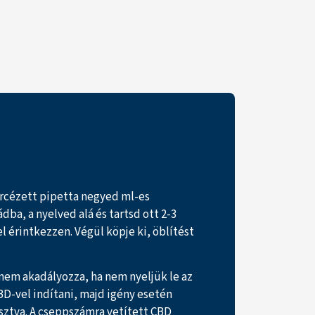
ércézett pipetta negyed ml-es
ba, a nyelved alá és tartsd ott 2-3
l érintkezzen. Végül köpje ki, öblítést
 nem akadályozza, ha nem nyeljük le az
BD-vel indítani, majd igény esetén
sztva. A cseppszámra vetített CBD