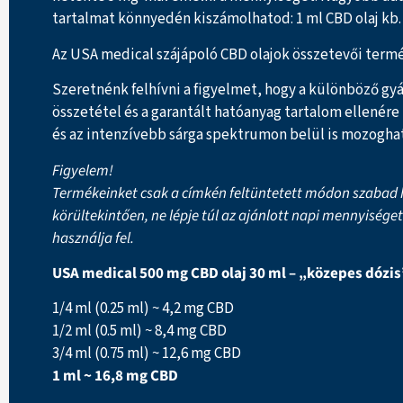
tartalmat könnyedén kiszámolhatod: 1 ml CBD olaj kb. 
Az USA medical szájápoló CBD olajok összetevői termés
Szeretnénk felhívni a figyelmet, hogy a különböző gyá
összetétel és a garantált hatóanyag tartalom ellenére
és az intenzívebb sárga spektrumon belül is mozoghat
Figyelem!
Termékeinket csak a címkén feltüntetett módon szabad h
körültekintően, ne lépje túl az ajánlott napi mennyisége
használja fel.
USA medical 500 mg CBD olaj 30 ml – „közepes dózis
1/4 ml (0.25 ml) ~ 4,2 mg CBD
1/2 ml (0.5 ml) ~ 8,4 mg CBD
3/4 ml (0.75 ml) ~ 12,6 mg CBD
1 ml ~ 16,8 mg CBD