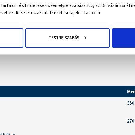
 tartalom és hirdetések személyre szabásához, az Ön vásárlási élm
séhez. Részletek az adatkezelési tájékoztatóban.
nabidiol (CBD), limonene* és linalool* / *természetes, organik
TESTRE SZABÁS
) termés kivonat, acerola (Malpighia Emarginata) gyümölcs 
Men
350
270