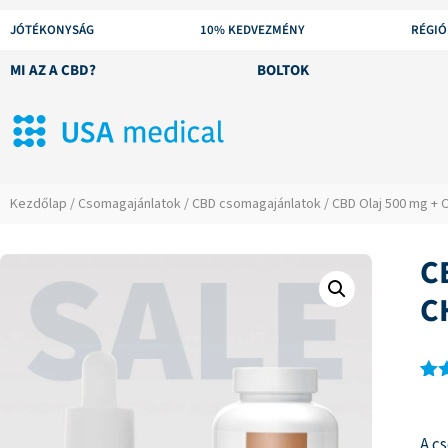
JÓTÉKONYSÁG
10% KEDVEZMÉNY
RÉGIÓ
MI AZ A CBD?
BOLTOK
Kezdőlap
/
Csomagajánlatok
/
CBD csomagajánlatok
/ CBD Olaj 500 mg +
C
C
Ért
1
3.0
az 
A c
ből,