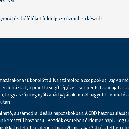
ték %-a
ogyorót és dióféléket feldolgozó üzemben készül!
lmazásakor a tükör előtt állva számolod a cseppeket, vagy a m
 felráztad, a pipetta segítségével cseppentsd az olajat a szád
an, hogy a szájüreg nyálkahártyájának minél nagyobb felületéve
 után.
nálható, a számodra ideális napszakokban. A CBD hasznosulását
rtyán keresztül hasznosul. Kezdők esetében érdemes napi 5 mg C
kkal is lehet kezdeni, pl napi 20 mg, akár 2-3 részletben elo