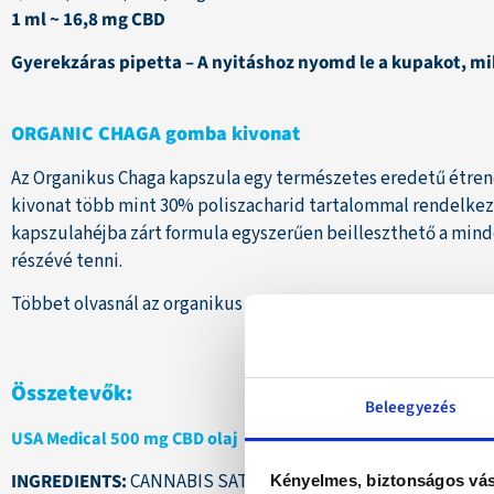
1 ml ~ 16,8 mg CBD
Gyerekzáras pipetta – A nyitáshoz nyomd le a kupakot, m
ORGANIC CHAGA gomba kivonat
Az Organikus Chaga kapszula egy természetes eredetű étren
kivonat több mint 30% poliszacharid tartalommal rendelkezi
kapszulahéjba zárt formula egyszerűen beilleszthető a min
részévé tenni.
Többet olvasnál az organikus CHAGA gombáról?
„
Klikk IDE
„
Összetevők:
Beleegyezés
USA Medical 500 mg CBD olaj
INGREDIENTS:
CANNABIS SATIVA (HEMP) SEED OIL, VITIS V
Kényelmes, biztonságos vás