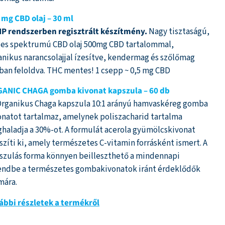
ékelés
pján
 mg CBD olaj – 30 ml
P rendszerben regisztrált készítmény.
Nagy tisztaságú,
les spektrumú CBD olaj 500mg CBD tartalommal,
anikus narancsolajjal ízesítve, kendermag és szőlőmag
jban feloldva. THC mentes! 1 csepp ~ 0,5 mg CBD
ANIC CHAGA gomba kivonat kapszula – 60 db
Organikus Chaga kapszula 10:1 arányú hamvaskéreg gomba
onatot tartalmaz, amelynek poliszacharid tartalma
haladja a 30%-ot. A formulát acerola gyümölcskivonat
szíti ki, amely természetes C-vitamin forrásként ismert. A
szulás forma könnyen beilleszthető a mindennapi
endbe a természetes gombakivonatok iránt érdeklődők
mára.
ábbi részletek a termékről