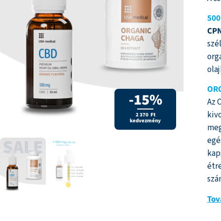
ért
ala
500
CPN
szé
org
ola
ORG
-15%
Az 
kiv
2 370 Ft
kedvezmény
meg
egé
kap
étr
szá
Tov