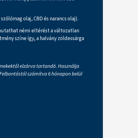
zőlőmag olaj, CBD és narancs olaj).
mutathat némi eltérést a változatlan
tmény színe így, a halvány zöldessárga
mekektől elzárva tartandó. Használja
. Felbontástól számítva 6 hónapon belül