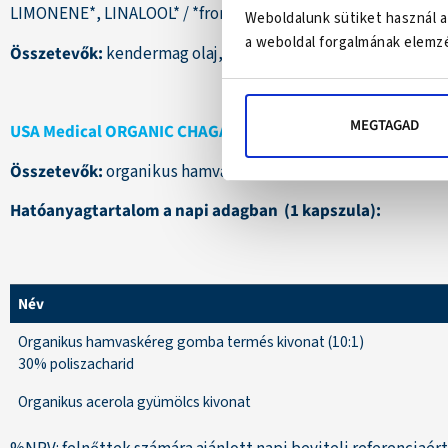
LIMONENE*, LINALOOL* / *from natural organic essential oil
Weboldalunk sütiket használ a
a weboldal forgalmának elemzé
Összetevők:
kendermag olaj, szőlőmag olaj, narancsolaj, can
MEGTAGAD
USA Medical ORGANIC CHAGA gomba kivonat kapszula
Összetevők:
organikus hamvaskéreggomba (Inonotus obliquus
Hatóanyagtartalom a napi adagban (1 kapszula):
Név
Organikus hamvaskéreg gomba termés kivonat (10:1)
30% poliszacharid
Organikus acerola gyümölcs kivonat