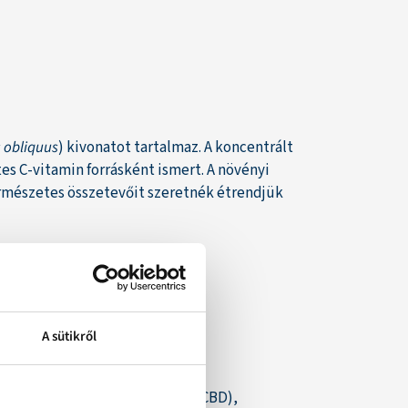
 obliquus
) kivonatot tartalmaz. A koncentrált
s C-vitamin forrásként ismert. A növényi
ermészetes összetevőit szeretnék étrendjük
A sütikről
OIL EXPRESSED, CANNABIDIOL (CBD),