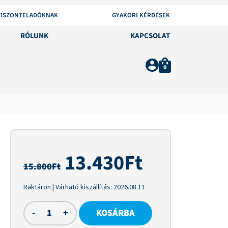
VISZONTELADÓKNAK
GYAKORI KÉRDÉSEK
RÓLUNK
KAPCSOLAT
0
13.430
Ft
15.800
Ft
Raktáron
| Várható kiszállítás:
2026.08.11
-
+
KOSÁRBA