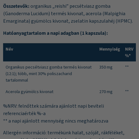
Összetevők:
organikus „reishi” pecsétviasz gomba
(Ganoderma Lucidum) termés kivonat, acerola (Malpighia
Emarginata) gyümölcs kivonat, zselatin kapszulahéj (HPMC).
Hatóanyagtartalom a napi adagban (1 kapszula):
Név
Mennyiség
NRV
%*
Organikus pecsétviasz gomba termés kivonat
350 mg
**
(12:1); több, mint 30% poliszacharid
tartalommal
Acerola gyümölcs kivonat
270 mg
**
%NRV: felnőttek számára ajánlott napi beviteli
referenciaérték %-a
** a napi ajánlott mennyiség nincs meghatározva
Allergén információ: termékünk halat, szóját, rákféléket,