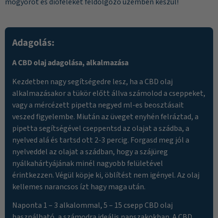
mogyorót és dióféléket feldolgozó üzemben készül!
Adagolás:
A CBD olaj adagolása, alkalmazása
Kezdetben nagy segítségedre lesz, ha a CBD olaj
alkalmazásakor a tükör előtt állva számolod a cseppeket,
vagy a mércézett pipetta negyed ml-es beosztásait
veszed figyelembe. Miután az üveget enyhén felráztad, a
pipetta segítségével cseppentsd az olajat a szádba, a
nyelved alá és tartsd ott 2-3 percig. Forgasd meg jól a
nyelveddel az olajat a szádban, hogy a szájüreg
nyálkahártyájának minél nagyobb felületével
érintkezzen. Végül köpje ki, öblítést nem igényel. Az olaj
kellemes narancsos ízt hagy maga után.
Naponta 1 – 3 alkalommal, 5 – 15 csepp CBD olaj
használható, a számodra ideális napszakokban. A CBD