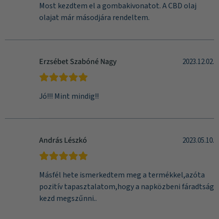
Most kezdtem el a gombakivonatot. A CBD olaj
olajat már másodjára rendeltem.
Erzsébet Szabóné Nagy
2023.12.02.
Jó!!! Mint mindig!!
András Lészkó
2023.05.10.
Másfél hete ismerkedtem meg a termékkel,azóta
pozitív tapasztalatom,hogy a napközbeni fáradtság
kezd megszűnni..