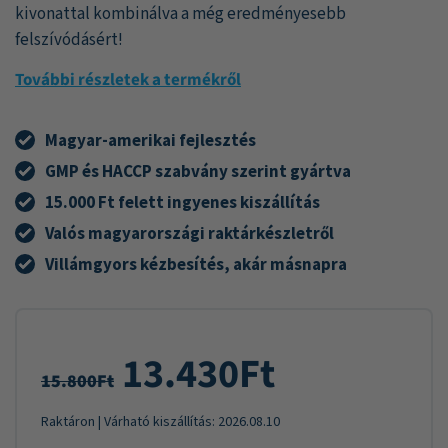
kivonattal kombinálva a még eredményesebb
felszívódásért!
További részletek a termékről
Magyar-amerikai fejlesztés
GMP és HACCP szabvány szerint gyártva
15.000 Ft felett ingyenes kiszállítás
Valós magyarországi raktárkészletről
Villámgyors kézbesítés, akár másnapra
13.430
Ft
15.800
Ft
Raktáron
| Várható kiszállítás:
2026.08.10