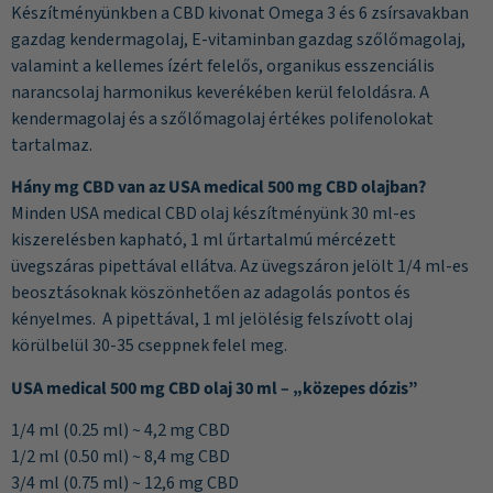
Készítményünkben a CBD kivonat Omega 3 és 6 zsírsavakban
gazdag kendermagolaj, E-vitaminban gazdag szőlőmagolaj,
valamint a kellemes ízért felelős, organikus esszenciális
narancsolaj harmonikus keverékében kerül feloldásra. A
kendermagolaj és a szőlőmagolaj értékes polifenolokat
tartalmaz.
Hány mg CBD van az USA medical 500 mg CBD olajban?
Minden USA medical CBD olaj készítményünk 30 ml-es
kiszerelésben kapható, 1 ml űrtartalmú mércézett
üvegszáras pipettával ellátva. Az üvegszáron jelölt 1/4 ml-es
beosztásoknak köszönhetően az adagolás pontos és
kényelmes. A pipettával, 1 ml jelölésig felszívott olaj
körülbelül 30-35 cseppnek felel meg.
USA medical 500 mg CBD olaj 30 ml – „közepes dózis”
1/4 ml (0.25 ml) ~ 4,2 mg CBD
1/2 ml (0.50 ml) ~ 8,4 mg CBD
3/4 ml (0.75 ml) ~ 12,6 mg CBD