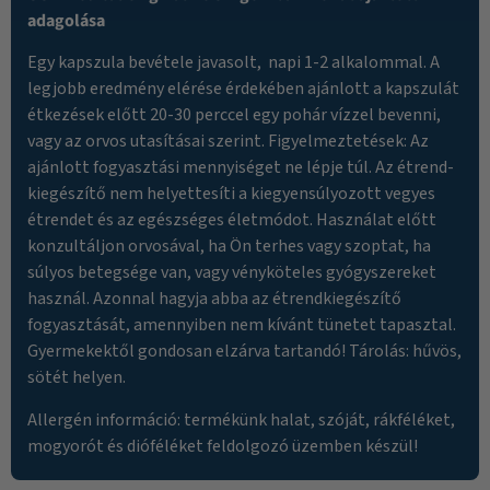
adagolása
Egy kapszula bevétele javasolt, napi 1-2 alkalommal. A
legjobb eredmény elérése érdekében ajánlott a kapszulát
étkezések előtt 20-30 perccel egy pohár vízzel bevenni,
vagy az orvos utasításai szerint. Figyelmeztetések: Az
ajánlott fogyasztási mennyiséget ne lépje túl. Az étrend-
kiegészítő nem helyettesíti a kiegyensúlyozott vegyes
étrendet és az egészséges életmódot. Használat előtt
konzultáljon orvosával, ha Ön terhes vagy szoptat, ha
súlyos betegsége van, vagy vényköteles gyógyszereket
használ. Azonnal hagyja abba az étrendkiegészítő
fogyasztását, amennyiben nem kívánt tünetet tapasztal.
Gyermekektől gondosan elzárva tartandó! Tárolás: hűvös,
sötét helyen.
Allergén információ: termékünk halat, szóját, rákféléket,
mogyorót és dióféléket feldolgozó üzemben készül!