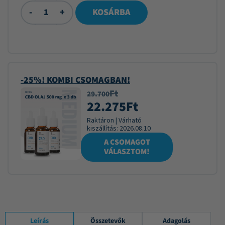
-
+
KOSÁRBA
-25%! KOMBI CSOMAGBAN!
Ft
29.700
22.275
Ft
Raktáron
|
Várható
kiszállítás:
2026.08.10
A CSOMAGOT
VÁLASZTOM!
Leírás
Összetevők
Adagolás