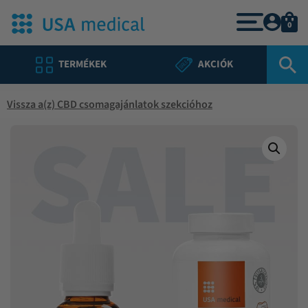
0
TERMÉKEK
AKCIÓK
Vissza a(z) CBD csomagajánlatok szekcióhoz