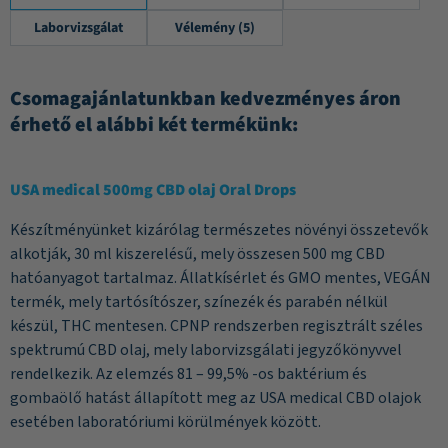
Laborvizsgálat
Vélemény (5)
Csomagajánlatunkban kedvezményes áron
érhető el alábbi két termékünk:
USA medical 500mg CBD olaj Oral Drops
Készítményünket kizárólag természetes növényi összetevők
alkotják, 30 ml kiszerelésű, mely összesen 500 mg CBD
hatóanyagot tartalmaz. Állatkísérlet és GMO mentes, VEGÁN
termék, mely tartósítószer, színezék és parabén nélkül
készül, THC mentesen. CPNP rendszerben regisztrált széles
spektrumú CBD olaj, mely laborvizsgálati jegyzőkönyvvel
rendelkezik. Az elemzés 81 – 99,5% -os baktérium és
gombaölő hatást állapított meg az USA medical CBD olajok
esetében laboratóriumi körülmények között.