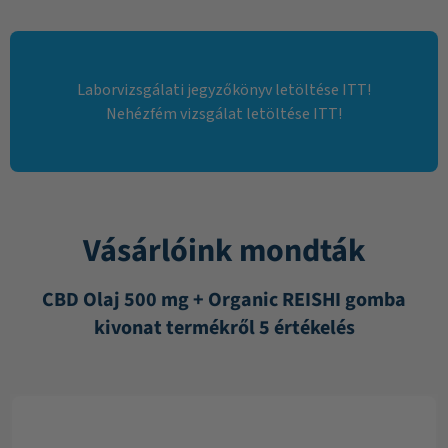
Laborvizsgálati jegyzőkönyv letöltése ITT!
Nehézfém vizsgálat letöltése ITT!
Vásárlóink mondták
CBD Olaj 500 mg + Organic REISHI gomba
kivonat termékről 5 értékelés