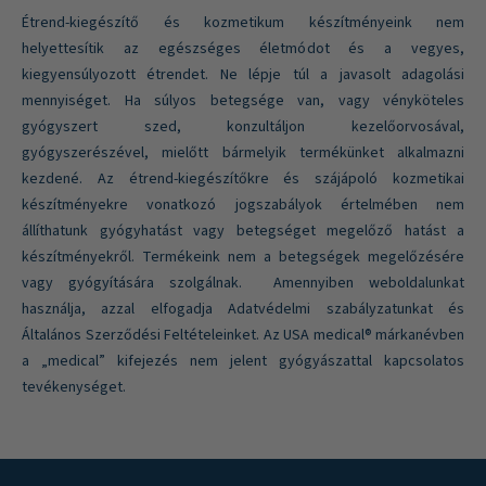
Étrend-kiegészítő és kozmetikum készítményeink nem
helyettesítik az egészséges életmódot és a vegyes,
kiegyensúlyozott étrendet. Ne lépje túl a javasolt adagolási
mennyiséget. Ha súlyos betegsége van, vagy vényköteles
gyógyszert szed, konzultáljon kezelőorvosával,
gyógyszerészével, mielőtt bármelyik termékünket alkalmazni
kezdené. Az étrend-kiegészítőkre és szájápoló kozmetikai
készítményekre vonatkozó jogszabályok értelmében nem
állíthatunk gyógyhatást vagy betegséget megelőző hatást a
készítményekről. Termékeink nem a betegségek megelőzésére
vagy gyógyítására szolgálnak. Amennyiben weboldalunkat
használja, azzal elfogadja Adatvédelmi szabályzatunkat és
Általános Szerződési Feltételeinket. Az USA medical® márkanévben
a „medical” kifejezés nem jelent gyógyászattal kapcsolatos
tevékenységet.