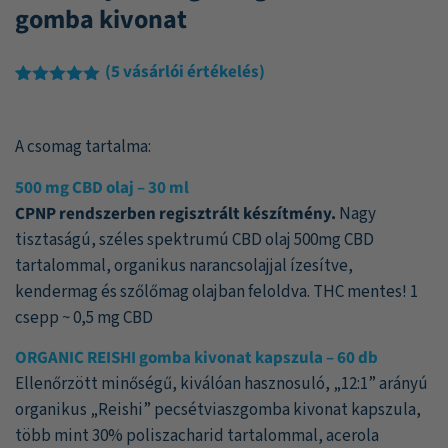
gomba kivonat
(
5
vásárlói értékelés)
Értékelés
5
5.00
az 5-
ből,
A csomag tartalma:
értékelés
alapján
500 mg CBD olaj – 30 ml
CPNP rendszerben regisztrált készítmény.
Nagy
tisztaságú, széles spektrumú CBD olaj 500mg CBD
tartalommal, organikus narancsolajjal ízesítve,
kendermag és szőlőmag olajban feloldva. THC mentes! 1
csepp ~ 0,5 mg CBD
ORGANIC REISHI gomba kivonat kapszula – 60 db
Ellenőrzött minőségű, kiválóan hasznosuló, „12:1” arányú
organikus „Reishi” pecsétviaszgomba kivonat kapszula,
több mint 30% poliszacharid tartalommal, acerola