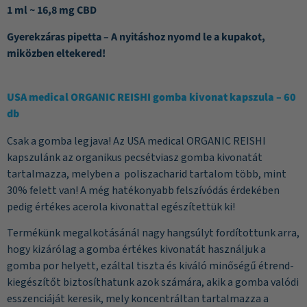
1 ml ~ 16,8 mg CBD
Gyerekzáras pipetta – A nyitáshoz nyomd le a kupakot,
miközben eltekered!
USA medical ORGANIC REISHI gomba kivonat kapszula – 60
db
Csak a gomba legjava! Az USA medical ORGANIC REISHI
kapszulánk az organikus pecsétviasz gomba kivonatát
tartalmazza, melyben a poliszacharid tartalom több, mint
30% felett van! A még hatékonyabb felszívódás érdekében
pedig értékes acerola kivonattal egészítettük ki!
Termékünk megalkotásánál nagy hangsúlyt fordítottunk arra,
hogy kizárólag a gomba értékes kivonatát használjuk a
gomba por helyett, ezáltal tiszta és kiváló minőségű étrend-
kiegészítőt biztosíthatunk azok számára, akik a gomba valódi
esszenciáját keresik, mely koncentráltan tartalmazza a