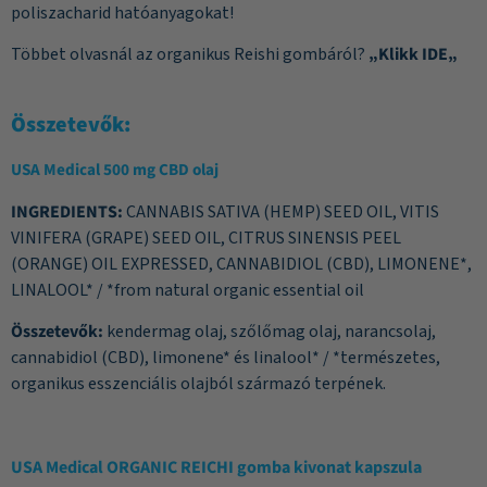
poliszacharid hatóanyagokat!
Többet olvasnál az organikus Reishi gombáról?
„
Klikk IDE
„
Összetevők:
USA Medical 500 mg CBD olaj
INGREDIENTS:
CANNABIS SATIVA (HEMP) SEED OIL, VITIS
VINIFERA (GRAPE) SEED OIL, CITRUS SINENSIS PEEL
(ORANGE) OIL EXPRESSED, CANNABIDIOL (CBD), LIMONENE*,
LINALOOL* / *from natural organic essential oil
Összetevők:
kendermag olaj, szőlőmag olaj, narancsolaj,
cannabidiol (CBD), limonene* és linalool* / *természetes,
organikus esszenciális olajból származó terpének.
USA Medical ORGANIC REICHI gomba kivonat kapszula