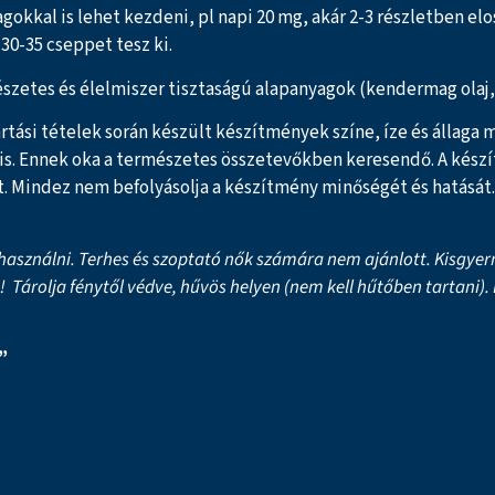
kkal is lehet kezdeni, pl napi 20 mg, akár 2-3 részletben elo
30-35 cseppet tesz ki.
zetes és élelmiszer tisztaságú alapanyagok (kendermag olaj, s
rtási tételek során készült készítmények színe, íze és állaga 
 is. Ennek oka a természetes összetevőkben keresendő. A készí
. Mindez nem befolyásolja a készítmény minőségét és hatását.
asználni. Terhes és szoptató nők számára nem ajánlott. Kisgyer
t! Tárolja fénytől védve, hűvös helyen (nem kell hűtőben tartani)
”