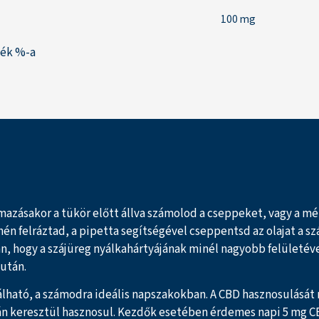
100 mg
ték %-a
lmazásakor a tükör előtt állva számolod a cseppeket, vagy a m
 felráztad, a pipetta segítségével cseppentsd az olajat a szád
an, hogy a szájüreg nyálkahártyájának minél nagyobb felületéve
 után.
nálható, a számodra ideális napszakokban. A CBD hasznosulását
rtyán keresztül hasznosul. Kezdők esetében érdemes napi 5 mg C