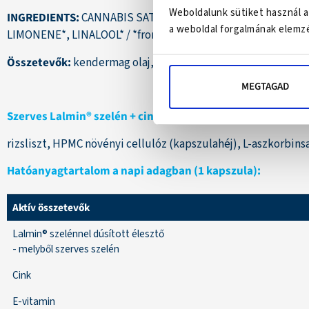
Weboldalunk sütiket használ a
INGREDIENTS:
CANNABIS SATIVA (HEMP) SEED OIL, VITIS V
a weboldal forgalmának elemzé
LIMONENE*, LINALOOL* / *from natural organic essential oil
Összetevők:
kendermag olaj, szőlőmag olaj, narancsolaj, can
MEGTAGAD
Szerves Lalmin® szelén + cink
–
Összetevők
:
rizsliszt, HPMC növényi cellulóz (kapszulahéj), L-aszkorbinsa
Hatóanyagtartalom a napi adagban (1 kapszula):
Aktív összetevők
Lalmin® szelénnel dúsított élesztő
- melyből szerves szelén
Cink
E-vitamin