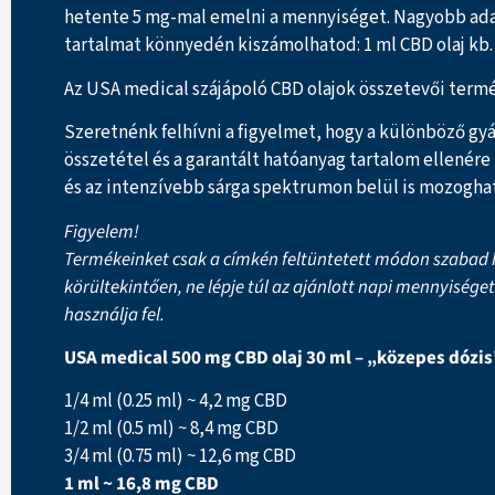
hetente 5 mg-mal emelni a mennyiséget. Nagyobb adago
tartalmat könnyedén kiszámolhatod: 1 ml CBD olaj kb. 
Az USA medical szájápoló CBD olajok összetevői termés
Szeretnénk felhívni a figyelmet, hogy a különböző gyá
összetétel és a garantált hatóanyag tartalom ellenére
és az intenzívebb sárga spektrumon belül is mozoghat
Figyelem!
Termékeinket csak a címkén feltüntetett módon szabad h
körültekintően, ne lépje túl az ajánlott napi mennyisége
használja fel.
USA medical 500 mg CBD olaj 30 ml – „közepes dózis
1/4 ml (0.25 ml) ~ 4,2 mg CBD
1/2 ml (0.5 ml) ~ 8,4 mg CBD
3/4 ml (0.75 ml) ~ 12,6 mg CBD
1 ml ~ 16,8 mg CBD