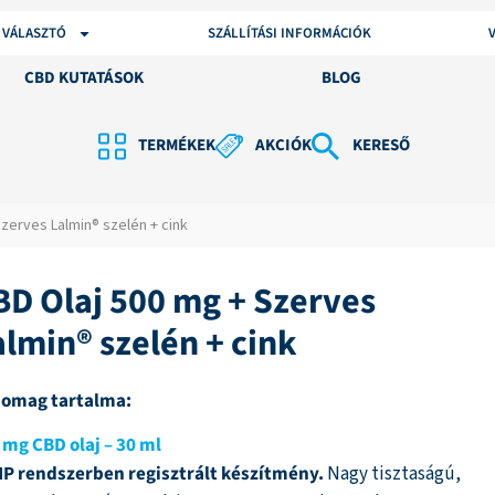
 VÁLASZTÓ
SZÁLLÍTÁSI INFORMÁCIÓK
CBD KUTATÁSOK
BLOG
TERMÉKEK
AKCIÓK
KERESŐ
Szerves Lalmin® szelén + cink
BD Olaj 500 mg + Szerves
almin® szelén + cink
somag tartalma:
 mg CBD olaj – 30 ml
P rendszerben regisztrált készítmény.
Nagy tisztaságú,