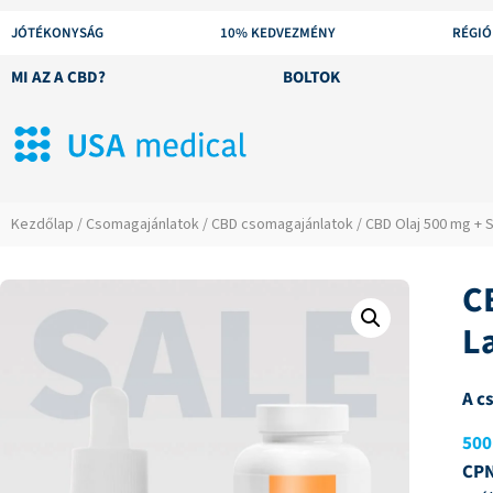
JÓTÉKONYSÁG
10% KEDVEZMÉNY
RÉGIÓ
MI AZ A CBD?
BOLTOK
Kezdőlap
/
Csomagajánlatok
/
CBD csomagajánlatok
/ CBD Olaj 500 mg + 
C
L
A c
500
CPN