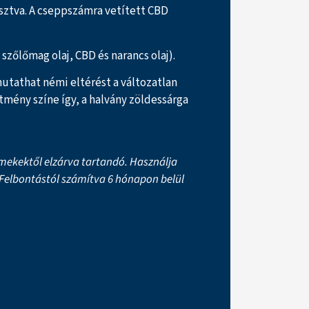
sztva. A cseppszámra vetített CBD
zőlőmag olaj, CBD és narancs olaj).
mutathat némi eltérést a változatlan
tmény színe így, a halvány zöldessárga
mekektől elzárva tartandó. Használja
. Felbontástól számítva 6 hónapon belül