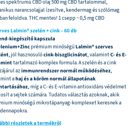
les spektrumú CBD olaj 500 mg CBD tartalommal,
anikus narancsolajjal ízesítve, kendermag és szőlőmag
jban feloldva. THC mentes! 1 csepp ~ 0,5 mg CBD
rves Lalmin® szelén + cink – 60 db
end-kiegészítő kapszula
elenium+Zinc
prémium minőségű
Lalmin® szerves
lént
, jól hasznosuló
cink-biszglicinátot
, valamint
C- és E-
amint
tartalmazó komplex formula. A szelén és a cink
zájárul az
immunrendszer normál működéséhez
,
amint a
haj és a köröm normál állapotának
ntartásához
, míg a C- és E-vitamin antioxidáns védelmet
tosít a sejtek számára. Tudatos választás azoknak, akik
mium minőségű mikrotápanyag-komplexet keresnek a
dennapokra.
ábbi részletek a termékről