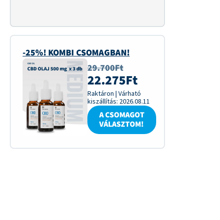
-25%! KOMBI CSOMAGBAN!
29.700
Ft
22.275
Ft
Raktáron
|
Várható
kiszállítás:
2026.08.11
A CSOMAGOT
VÁLASZTOM!