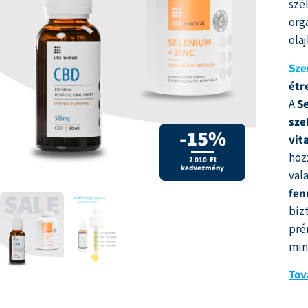
szé
org
ola
Sze
étr
A
S
sze
-15%
vit
hoz
2 010 Ft
kedvezmény
val
fen
biz
pré
min
Tov