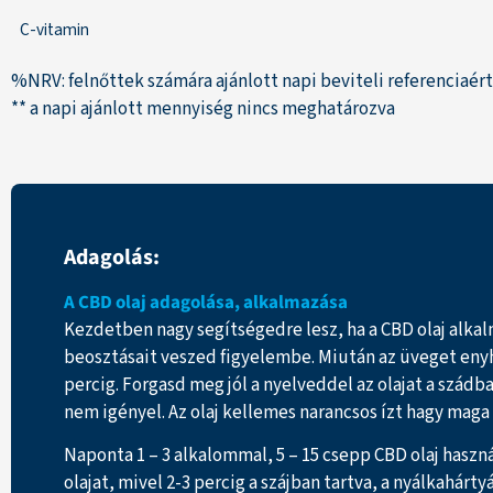
C-vitamin
%NRV: felnőttek számára ajánlott napi beviteli referenciaér
** a napi ajánlott mennyiség nincs meghatározva
Adagolás:
A CBD olaj adagolása, alkalmazása
Kezdetben nagy segítségedre lesz, ha a CBD olaj alka
beosztásait veszed figyelembe. Miután az üveget enyhén
percig. Forgasd meg jól a nyelveddel az olajat a szádb
nem igényel. Az olaj kellemes narancsos ízt hagy maga
Naponta 1 – 3 alkalommal, 5 – 15 csepp CBD olaj hasz
olajat, mivel 2-3 percig a szájban tartva, a nyálkahá