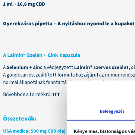
1 ml ~ 16,8 mg CBD
Gyerekzáras pipetta – A nyitáshoz nyomd le a kupakot
A Lalmin® Szelén + Cink kapszula
A
Selenium + Zinc
a védjegyzett
Lalmin® szerves szelént
,
c
A gondosan összeállított formula hozzájárul az immunrendsz
normál állapotának fenntartásához. Modern mikrotápanyag-
Bővebben a termékről
ITT
Beleegyezés
Összetevők:
USA medical 500 mg CBD olaj
Kényelmes, biztonságos vás