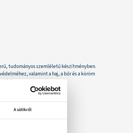
zerű, tudományos szemléletű készítményben.
édelméhez, valamint a haj, a bőr és a köröm
gedni.
A sütikről