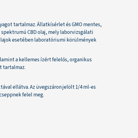
agot tartalmaz. Állatkísérlet és GMO mentes,
 spektrumú CBD olaj, mely laborvizsgálati
 olajok esetében laboratóriumi körülmények
mint a kellemes ízért felelős, organikus
t tartalmaz.
al ellátva. Az üvegszáron jelölt 1/4 ml-es
 cseppnek felel meg.