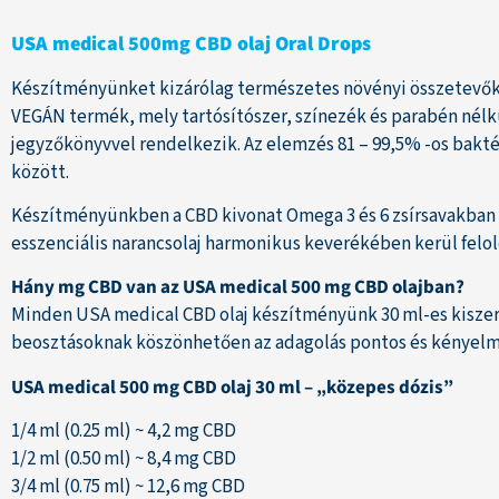
USA medical 500mg CBD olaj Oral Drops
Készítményünket kizárólag természetes növényi összetevők a
VEGÁN termék, mely tartósítószer, színezék és parabén nélk
jegyzőkönyvvel rendelkezik. Az elemzés 81 – 99,5% -os bak
között.
Készítményünkben a CBD kivonat Omega 3 és 6 zsírsavakban g
esszenciális narancsolaj harmonikus keverékében kerül felol
Hány mg CBD van az USA medical 500 mg CBD olajban?
Minden USA medical CBD olaj készítményünk 30 ml-es kiszere
beosztásoknak köszönhetően az adagolás pontos és kényelmes. 
USA medical 500 mg CBD olaj 30 ml – „közepes dózis”
1/4 ml (0.25 ml) ~ 4,2 mg CBD
1/2 ml (0.50 ml) ~ 8,4 mg CBD
3/4 ml (0.75 ml) ~ 12,6 mg CBD