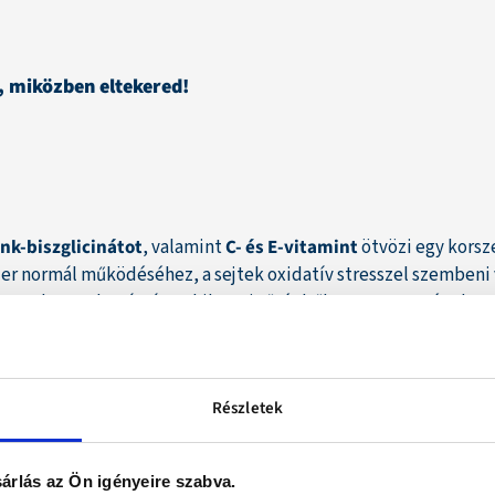
, miközben eltekered!
ink-biszglicinátot
, valamint
C- és E-vitamint
ötvözi egy kors
er normál működéséhez, a sejtek oxidatív stresszel szembeni v
komplex azok számára, akik a minőségből nem szeretnének en
Részletek
árlás az Ön igényeire szabva.