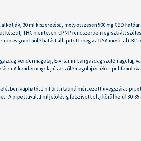
lkotják, 30 ml kiszerelésű, mely összesen 500 mg CBD hatóany
ül készül, THC mentesen. CPNP rendszerben regisztrált széles
térium és gombaölő hatást állapított meg az USA medical CBD
azdag kendermagolaj, E-vitaminban gazdag szőlőmagolaj, vala
dásra. A kendermagolaj és a szőlőmagolaj értékes polifenoloka
lésben kapható, 1 ml űrtartalmú mércézett üvegszáras pipettáv
A pipettával, 1 ml jelölésig felszívott olaj körülbelül 30-35