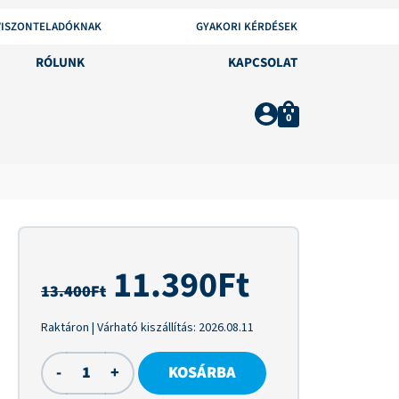
VISZONTELADÓKNAK
GYAKORI KÉRDÉSEK
RÓLUNK
KAPCSOLAT
0
11.390
Ft
13.400
Ft
Raktáron
| Várható kiszállítás:
2026.08.11
-
+
KOSÁRBA