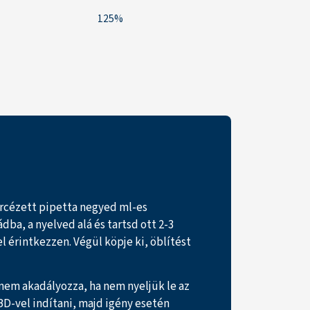
125%
ércézett pipetta negyed ml-es
ba, a nyelved alá és tartsd ott 2-3
l érintkezzen. Végül köpje ki, öblítést
 nem akadályozza, ha nem nyeljük le az
BD-vel indítani, majd igény esetén