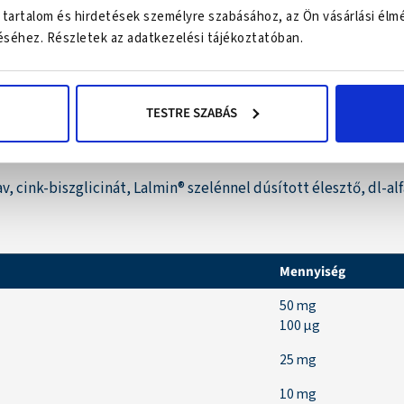
 tartalom és hirdetések személyre szabásához, az Ön vásárlási élm
INIFERA (GRAPE) SEED OIL, CITRUS SINENSIS PEEL (ORANGE) 
séhez. Részletek az adatkezelési tájékoztatóban.
nabidiol (CBD), limonene* és linalool* / *természetes, organik
TESTRE SZABÁS
v, cink-biszglicinát, Lalmin® szelénnel dúsított élesztő, dl-alf
Mennyiség
50 mg
100 µg
25 mg
10 mg