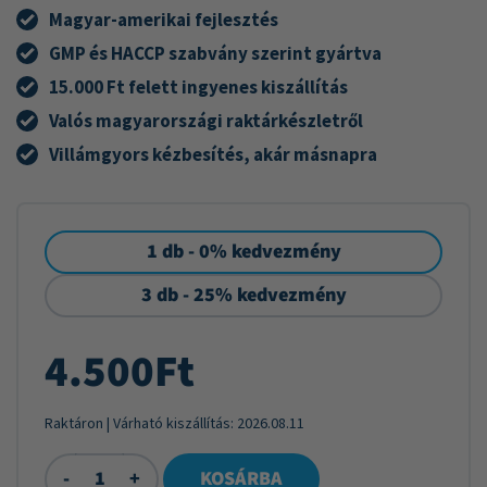
Magyar-amerikai fejlesztés
GMP és HACCP szabvány szerint gyártva
15.000 Ft felett ingyenes kiszállítás
Valós magyarországi raktárkészletről
Villámgyors kézbesítés, akár másnapra
1 db - 0% kedvezmény
3 db - 25% kedvezmény
4.500
Ft
Raktáron
| Várható kiszállítás:
2026.08.11
-
+
KOSÁRBA