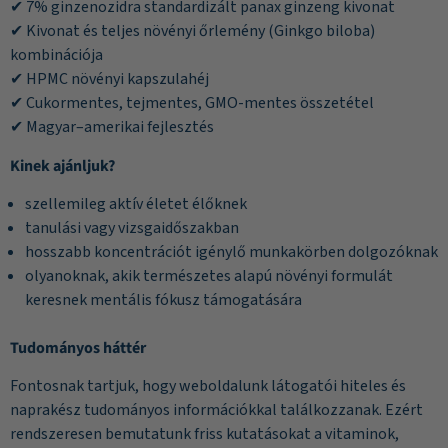
✔ 7% ginzenozidra standardizált panax ginzeng kivonat
✔ Kivonat és teljes növényi őrlemény (Ginkgo biloba)
kombinációja
✔ HPMC növényi kapszulahéj
✔ Cukormentes, tejmentes, GMO-mentes összetétel
✔ Magyar–amerikai fejlesztés
Kinek ajánljuk?
szellemileg aktív életet élőknek
tanulási vagy vizsgaidőszakban
hosszabb koncentrációt igénylő munkakörben dolgozóknak
olyanoknak, akik természetes alapú növényi formulát
keresnek mentális fókusz támogatására
Tudományos háttér
Fontosnak tartjuk, hogy weboldalunk látogatói hiteles és
naprakész tudományos információkkal találkozzanak. Ezért
rendszeresen bemutatunk friss kutatásokat a vitaminok,