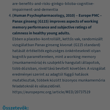
are-benefits-and-risks-ginkgo-biloba-cognitive-
impairment-and-dementia
(Human Psychopharmacology, 2010) – Europe PMC –
Panax ginseng (G115) improves aspects of working
memory performance and subjective ratings of
calmness in healthy young adults.
Ebben a placebo-kontrollált, kettős vak, randomizált
vizsgálatban Panax ginseng kivonat (G115 standard)
hatását értékelték egészséges önkénteseknél olyan
kognitív paramétereken, mint a working memory
(munkamemória) és szubjektív hangulati állapotok,
több dózisban, rövid távú bevitelt követően. A vizsgálat
eredményei szerint az adagtól függő hatások
mutatkoztak, többek között bizonyos munkamemória
feladatoknál és válaszidőnél.
https://europepmc.org/article/MED/20737519
Összetevők: