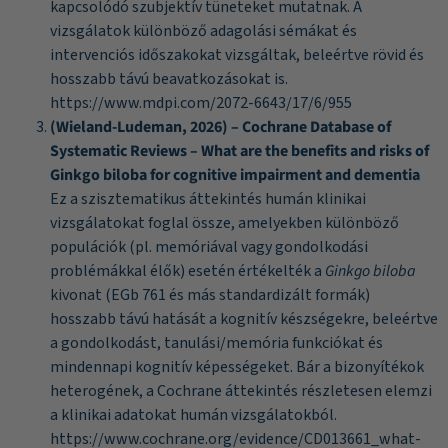
kapcsolódó szubjektív tüneteket mutatnak. A
vizsgálatok különböző adagolási sémákat és
intervenciós időszakokat vizsgáltak, beleértve rövid és
hosszabb távú beavatkozásokat is.
https://www.mdpi.com/2072-6643/17/6/955
(Wieland-Ludeman, 2026) – Cochrane Database of
Systematic Reviews – What are the benefits and risks of
Ginkgo biloba for cognitive impairment and dementia
Ez a szisztematikus áttekintés humán klinikai
vizsgálatokat foglal össze, amelyekben különböző
populációk (pl. memóriával vagy gondolkodási
problémákkal élők) esetén értékelték a
Ginkgo biloba
kivonat (EGb 761 és más standardizált formák)
hosszabb távú hatását a kognitív készségekre, beleértve
a gondolkodást, tanulási/memória funkciókat és
mindennapi kognitív képességeket. Bár a bizonyítékok
heterogének, a Cochrane áttekintés részletesen elemzi
a klinikai adatokat humán vizsgálatokból.
https://www.cochrane.org/evidence/CD013661_what-