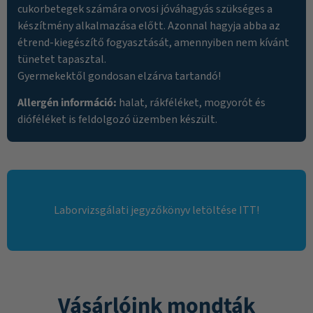
cukorbetegek számára orvosi jóváhagyás szükséges a
készítmény alkalmazása előtt. Azonnal hagyja abba az
étrend-kiegészítő fogyasztását, amennyiben nem kívánt
tünetet tapasztal.
Gyermekektől gondosan elzárva tartandó!
Allergén információ:
halat, rákféléket, mogyorót és
dióféléket is feldolgozó üzemben készült.
Laborvizsgálati jegyzőkönyv letöltése ITT!
Vásárlóink mondták