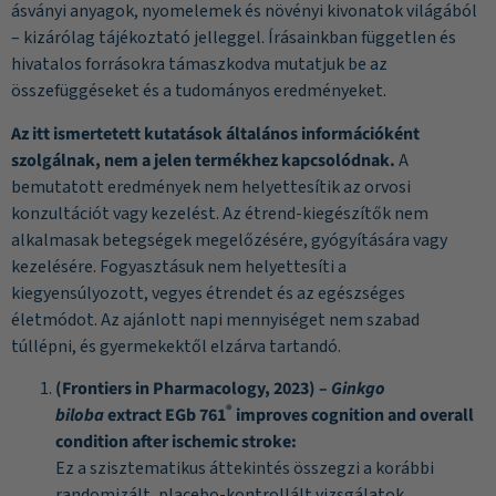
ásványi anyagok, nyomelemek és növényi kivonatok világából
– kizárólag tájékoztató jelleggel. Írásainkban független és
hivatalos forrásokra támaszkodva mutatjuk be az
összefüggéseket és a tudományos eredményeket.
Az itt ismertetett kutatások általános információként
szolgálnak, nem a jelen termékhez kapcsolódnak.
A
bemutatott eredmények nem helyettesítik az orvosi
konzultációt vagy kezelést. Az étrend-kiegészítők nem
alkalmasak betegségek megelőzésére, gyógyítására vagy
kezelésére. Fogyasztásuk nem helyettesíti a
kiegyensúlyozott, vegyes étrendet és az egészséges
életmódot. Az ajánlott napi mennyiséget nem szabad
túllépni, és gyermekektől elzárva tartandó.
(Frontiers in Pharmacology, 2023) –
Ginkgo
®
biloba
extract EGb 761
improves cognition and overall
condition after ischemic stroke:
Ez a szisztematikus áttekintés összegzi a korábbi
randomizált, placebo-kontrollált vizsgálatok