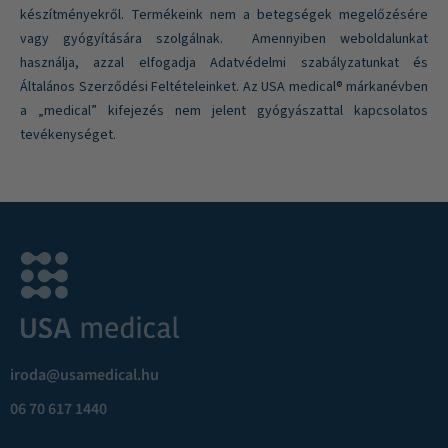
készítményekről. Termékeink nem a betegségek megelőzésére
vagy gyógyítására szolgálnak. Amennyiben weboldalunkat
használja, azzal elfogadja Adatvédelmi szabályzatunkat és
Általános Szerződési Feltételeinket. Az USA medical® márkanévben
a „medical” kifejezés nem jelent gyógyászattal kapcsolatos
tevékenységet.
iroda@usamedical.hu
06 70 617 1440