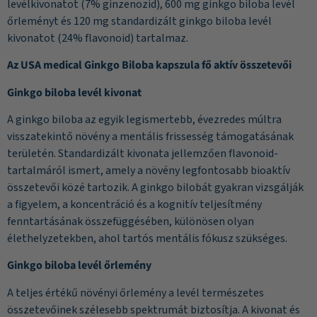
levélkivonatot (7% ginzenozid), 600 mg ginkgo biloba levél
őrleményt és 120 mg standardizált ginkgo biloba levél
kivonatot (24% flavonoid) tartalmaz.
Az USA medical Ginkgo Biloba kapszula fő aktív összetevői
Ginkgo biloba levél kivonat
A ginkgo biloba az egyik legismertebb, évezredes múltra
visszatekintő növény a mentális frissesség támogatásának
területén. Standardizált kivonata jellemzően flavonoid-
tartalmáról ismert, amely a növény legfontosabb bioaktív
összetevői közé tartozik. A ginkgo bilobát gyakran vizsgálják
a figyelem, a koncentráció és a kognitív teljesítmény
fenntartásának összefüggésében, különösen olyan
élethelyzetekben, ahol tartós mentális fókusz szükséges.
Ginkgo biloba levél őrlemény
A teljes értékű növényi őrlemény a levél természetes
összetevőinek szélesebb spektrumát biztosítja. A kivonat és