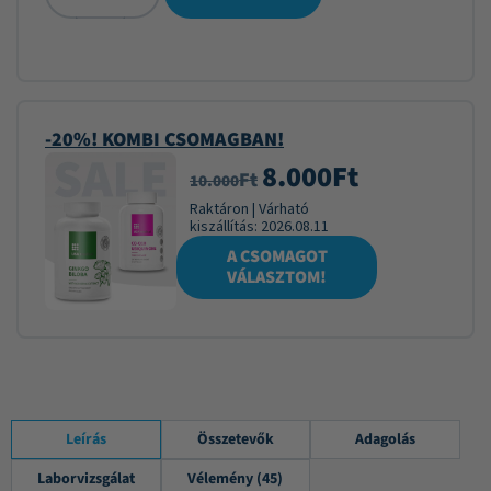
-20%! KOMBI CSOMAGBAN!
8.000
Ft
Ft
10.000
Raktáron
|
Várható
kiszállítás:
2026.08.11
A CSOMAGOT
VÁLASZTOM!
Leírás
Összetevők
Adagolás
Laborvizsgálat
Vélemény (45)