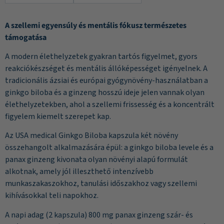
A szellemi egyensúly és mentális fókusz természetes
támogatása
A modern élethelyzetek gyakran tartós figyelmet, gyors
reakciókészséget és mentális állóképességet igényelnek. A
tradicionális ázsiai és európai gyógynövény-használatban a
ginkgo biloba és a ginzeng hosszú ideje jelen vannak olyan
élethelyzetekben, ahol a szellemi frissesség és a koncentrált
figyelem kiemelt szerepet kap.
Az USA medical Ginkgo Biloba kapszula két növény
összehangolt alkalmazására épül: a ginkgo biloba levele és a
panax ginzeng kivonata olyan növényi alapú formulát
alkotnak, amely jól illeszthető intenzívebb
munkaszakaszokhoz, tanulási időszakhoz vagy szellemi
kihívásokkal teli napokhoz.
A napi adag (2 kapszula) 800 mg panax ginzeng szár- és