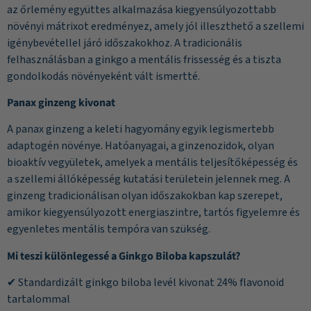
az őrlemény együttes alkalmazása kiegyensúlyozottabb
növényi mátrixot eredményez, amely jól illeszthető a szellemi
igénybevétellel járó időszakokhoz. A tradicionális
felhasználásban a ginkgo a mentális frissesség és a tiszta
gondolkodás növényeként vált ismertté.
Panax ginzeng kivonat
A panax ginzeng a keleti hagyomány egyik legismertebb
adaptogén növénye. Hatóanyagai, a ginzenozidok, olyan
bioaktív vegyületek, amelyek a mentális teljesítőképesség és
a szellemi állóképesség kutatási területein jelennek meg. A
ginzeng tradicionálisan olyan időszakokban kap szerepet,
amikor kiegyensúlyozott energiaszintre, tartós figyelemre és
egyenletes mentális tempóra van szükség.
Mi teszi különlegessé a Ginkgo Biloba kapszulát?
✔ Standardizált ginkgo biloba levél kivonat 24% flavonoid
tartalommal