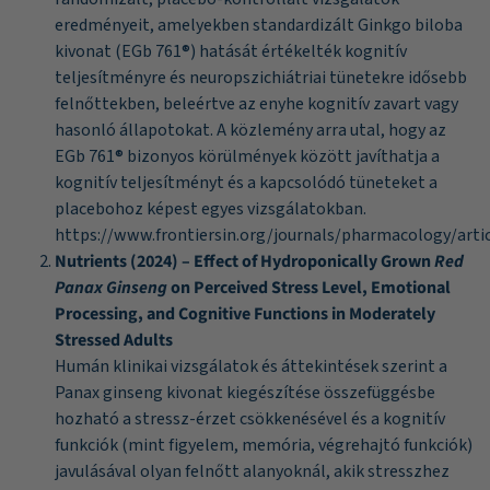
eredményeit, amelyekben standardizált Ginkgo biloba
kivonat (EGb 761®) hatását értékelték kognitív
teljesítményre és neuropszichiátriai tünetekre idősebb
felnőttekben, beleértve az enyhe kognitív zavart vagy
hasonló állapotokat. A közlemény arra utal, hogy az
EGb 761® bizonyos körülmények között javíthatja a
kognitív teljesítményt és a kapcsolódó tüneteket a
placebohoz képest egyes vizsgálatokban.
https://www.frontiersin.org/journals/pharmacology/artic
Nutrients (2024) – Effect of Hydroponically Grown
Red
Panax Ginseng
on Perceived Stress Level, Emotional
Processing, and Cognitive Functions in Moderately
Stressed Adults
Humán klinikai vizsgálatok és áttekintések szerint a
Panax ginseng kivonat kiegészítése összefüggésbe
hozható a stressz-érzet csökkenésével és a kognitív
funkciók (mint figyelem, memória, végrehajtó funkciók)
javulásával olyan felnőtt alanyoknál, akik stresszhez