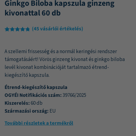
Ginkgo Biloba kapszula ginzeng
kivonattal 60 db
(
45
vásárlói értékelés)
Értékelés
45
4.76
az 5-
ből,
A szellemi frissesség és a normál keringési rendszer
értékelés
alapján
támogatásáért! Vörös ginzeng kivonat és ginkgo biloba
levél kivonat kombinációját tartalmazó étrend-
kiegészítő kapszula.
Étrend-kiegészítő kapszula
OGYÉI Notifikációs szám:
39766/2025
Kiszerelés:
60 db
Származási ország:
EU
További részletek a termékről