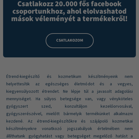
Csatlakozz 20.000 fős facebook
csoportunkhoz, ahol elolvashatod
mások véleményét a termékekről!
CSATLAKOZOM
Étrend-kiegészítő és kozmetikum készítményeink nem
helyettesítik az egészséges életmódot és a vegyes,
kiegyensúlyozott étrendet. Ne lépje túl a javasolt adagolási
mennyiséget. Ha súlyos betegsége van, vagy vényköteles
gyógyszert szed, konzultáljon kezelőorvosával,
gyógyszerészével, mielőtt bármelyik termékünket alkalmazni
kezdené. Az étrend-kiegészítőkre és szájápoló kozmetikai
készítményekre vonatkozó jogszabályok értelmében nem
állíthatunk gyógyhatást vagy betegséget megelőző hatást a