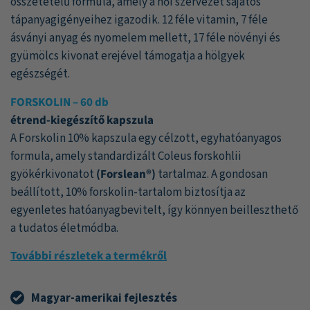
összetételű formula, amely a női szervezet sajátos
tápanyagigényeihez igazodik. 12 féle vitamin, 7 féle
ásványi anyag és nyomelem mellett, 17 féle növényi és
gyümölcs kivonat erejével támogatja a hölgyek
egészségét.
FORSKOLIN – 60 db
étrend-kiegészítő kapszula
A Forskolin 10% kapszula egy célzott, egyhatóanyagos
formula, amely standardizált Coleus forskohlii
gyökérkivonatot
(Forslean®)
tartalmaz. A gondosan
beállított, 10% forskolin-tartalom biztosítja az
egyenletes hatóanyagbevitelt, így könnyen beilleszthető
a tudatos életmódba.
További részletek a termékről
Magyar-amerikai fejlesztés