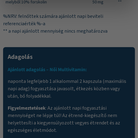
melyből 10% forskolin
50 mg
**
%NRV: felnőttek számára ajánlott napi beviteli
referenciaérték %-a
** a napi ajánlott mennyiség nincs meghatározva
Adagolás
Ajánlott adagolás – Női Multivitamin:
naponta legfeljebb 1 alkalommal 2 kapszula (maximális
napi adag) fogyasztása javasolt, étkezés közben vagy
után, bő folyadékkal.
Figyelmeztetések
: Az ajánlott napi fogyasztási
mennyiséget ne lépje túl! Az étrend-kiegészítő nem
helyettesíti a kiegyensúlyozott vegyes étrendet és az
egészséges életmódot.