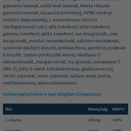
gyümölcs kivonat, szőlő levél kivonat, fekete ribiszke
gyümölcs kivonat, búzacsíra őrlemény], HPMC növényi
cellulóz (kapszulahéj), L-aszkorbinsav, rizsliszt
(térfogatnövelő szer), alfa-tokoferol, béta-tokoferol,
gamma-tokoferol, delta-tokoferol, vas-biszglicinát, cink-
biszglicinát, inozitol-hexanikotinát, nátrium-molibdenát,
szelénnel dúsított élesztő, kolekalciferol, pantetin, piridoxál-
5-foszfát, tiamin-pirofoszfát-klorid, riboflavin-5’-
nátriumfoszfát, mangán-citrát, réz-glicinát, menakinon-7
(MK-7), [(6S)-5-metil-tetrahidrofolsav, glükózamin só],
retinil-palmitát, króm-pikolinát, kálium-jodid, biotin,
metilkobalamin, adenozilkobalamin.
Hatóanyagtartalom a napi adagban (2 kapszula):
Név
Mennyiség
NRV%*
C-vitamin
160 mg
200%
E-vitamin
25 mg
208%