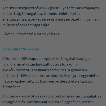
A formula központi célja a kiegyensúlyozott mikrotápanyag-
ellátottság támogatása, különös tekintettel az
energiaszintre, a vérképzésre és a női szervezet mindennapi
működésének támogatására.
Bővebb információ a termékről
ITT!
Forskolin 10% kivonat
A Forskolin 10% kapszula egy célzott, egyhatóanyagos
formula, amely standardizált Coleus forskohlii
gyökérkivonatot
(Forslean®)
tartalmaz. A gondosan
beállított, 10% forskolin-tartalom biztosítja az egyenletes
hatóanyagbevitelt, így könnyen beilleszthető a tudatos
életmódba.
A növényi kivonatot a szakirodalomban gyakran vizsgálják az
anyagcsere és lipidfolyamatok összefüggésében, ezért a