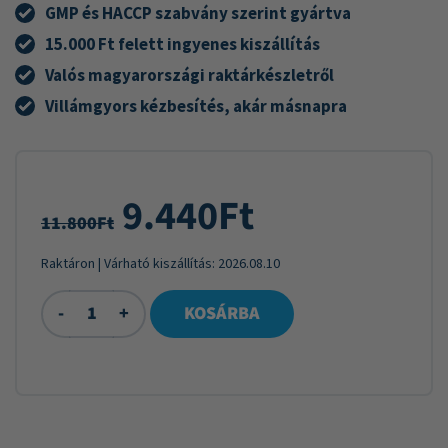
GMP és HACCP szabvány szerint gyártva
15.000 Ft felett ingyenes kiszállítás
Valós magyarországi raktárkészletről
Villámgyors kézbesítés, akár másnapra
9.440
Ft
11.800
Ft
Raktáron
| Várható kiszállítás:
2026.08.10
-
+
KOSÁRBA