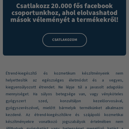
Csatlakozz 20.000 fős facebook
csoportunkhoz, ahol elolvashatod
mások véleményét a termékekről!
CSATLAKOZOM
Étrend-kiegészítő és kozmetikum készítményeink nem
helyettesítik az egészséges életmódot és a vegyes,
kiegyensúlyozott étrendet. Ne lépje túl a javasolt adagolási
mennyiséget. Ha súlyos betegsége van, vagy vényköteles
gyógyszert szed, konzultáljon kezelőorvosával,
gyógyszerészével, mielőtt bármelyik termékünket alkalmazni
kezdené. Az étrend-kiegészítőkre és szájápoló kozmetikai
készítményekre vonatkozó jogszabályok értelmében nem
állíthatunk gyógyhatást vagy betegséget megelőző hatást a