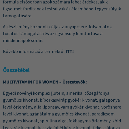
formula elsősorban azok számára lehet érdekes, akik
figyelmet fordítanak testsúlyuk és életmódbeli egyensúlyuk
támogatására.
A készítmény központi célja az anyagcsere-folyamatok
tudatos támogatása és az egyensúly fenntartása a
mindennapok során.
Bővebb információ a termékről
ITT!
Összetétel
MULTIVITAMIN FOR WOMEN – Összetevők:
Egyedi növényi komplex [lutein, amerikai tőzegáfonya
gyümölcs kivonat, bíborkasvirág gyökér kivonat, galagonya
levél őrlemény, alfa liponsav, yam gyökér kivonat, vöröshere
levél kivonat, gránátalma gyümölcs kivonat, paradicsom
gyümölcs kivonat, spirulina alga, fokhagyma őrlemény, zöld
tea virág kivonat, kasszia fahéj kéreg kivonat, fekete áfonya