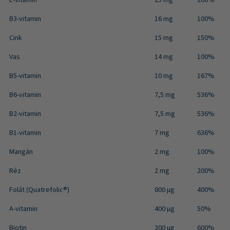
B3-vitamin
16 mg
100%
Cink
15 mg
150%
Vas
14 mg
100%
B5-vitamin
10 mg
167%
B6-vitamin
7,5 mg
536%
B2-vitamin
7,5 mg
536%
B1-vitamin
7 mg
636%
Mangán
2 mg
100%
Réz
2 mg
200%
Folát (Quatrefolic®)
800 μg
400%
A-vitamin
400 µg
50%
Biotin
300 µg
600%