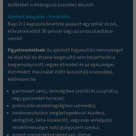
dióféléket is feldolgozó üzemben készült.
Ajánlott adagolás – Forskolin:
Napi 2×1 kapszula bevétele javasolt egy pohár vízzel,
étkezések előtt 30 perccel vagy az orvos utasításai
szerint.
Figyelmeztetések
: Az ajánlott fogyasztási mennyiséget
ne lépd túl! Az étrend-kiegészítő nem helyettesíti a
kiegyensúlyozott vegyes étrendet és az egészséges
életmódot. Használat előtt konzultálj orvosoddal,
különösen ha
gyermeket vársz, nemrégiben szültél és szoptatsz,
vagy gyermeket tervezel;
policisztás vesebetegségben szenvedsz;
kardiovaszkuláris megbetegedéssel küzdesz,
vérhigítót, béta-blokkolót, vagy más vérképzési
rendellenességre ható gyógyszert szedsz;
ismert szemérbetegséged van, illetve