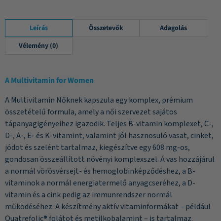
Leírás
Összetevők
Adagolás
Vélemény (0)
A Multivitamin for Women
A Multivitamin Nőknek kapszula egy komplex, prémium
összetételű formula, amely a női szervezet sajátos
tápanyagigényeihez igazodik. Teljes B-vitamin komplexet, C-,
D-, A-, E- és K-vitamint, valamint jól hasznosuló vasat, cinket,
jódot és szelént tartalmaz, kiegészítve egy 608 mg-os,
gondosan összeállított növényi komplexszel. A vas hozzájárul
a normál vörösvérsejt- és hemoglobinképződéshez, a B-
vitaminok a normál energiatermelő anyagcseréhez, a D-
vitamin és a cink pedig az immunrendszer normál
működéséhez. A készítmény aktív vitaminformákat – például
Quatrefolic® folátot és metilkobalamint – is tartalmaz.