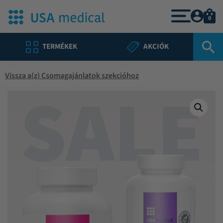
0
TERMÉKEK
AKCIÓK
Vissza a(z) Csomagajánlatok szekcióhoz