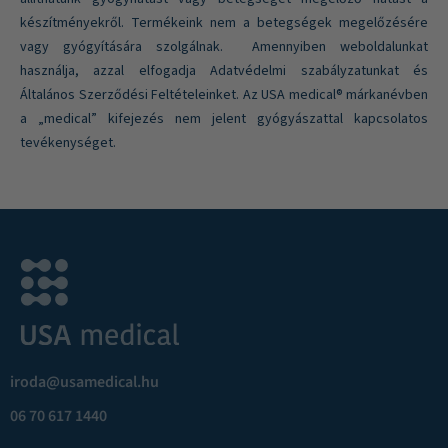
készítményekről. Termékeink nem a betegségek megelőzésére
vagy gyógyítására szolgálnak. Amennyiben weboldalunkat
használja, azzal elfogadja Adatvédelmi szabályzatunkat és
Általános Szerződési Feltételeinket. Az USA medical® márkanévben
a „medical” kifejezés nem jelent gyógyászattal kapcsolatos
tevékenységet.
iroda@usamedical.hu
06 70 617 1440