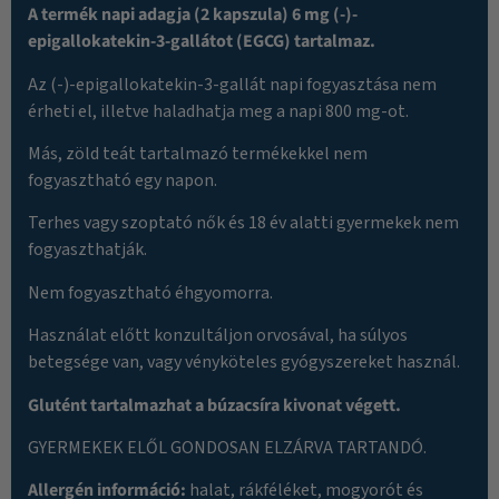
A termék napi adagja (2 kapszula) 6 mg (-)-
epigallokatekin-3-gallátot (EGCG) tartalmaz.
Az (-)-epigallokatekin-3-gallát napi fogyasztása nem
érheti el, illetve haladhatja meg a napi 800 mg-ot.
Más, zöld teát tartalmazó termékekkel nem
fogyasztható egy napon.
Terhes vagy szoptató nők és 18 év alatti gyermekek nem
fogyaszthatják.
Nem fogyasztható éhgyomorra.
Használat előtt konzultáljon orvosával, ha súlyos
betegsége van, vagy vényköteles gyógyszereket használ.
Glutént tartalmazhat a búzacsíra kivonat végett.
GYERMEKEK ELŐL GONDOSAN ELZÁRVA TARTANDÓ.
Allergén információ:
halat, rákféléket, mogyorót és