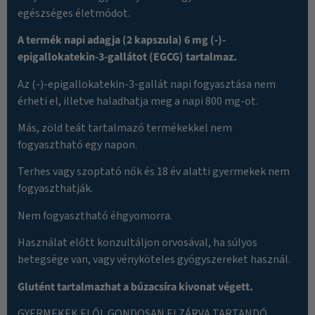
egészséges életmódot.
A termék napi adagja (2 kapszula) 6 mg (-)-
epigallokatekin-3-gallátot (EGCG) tartalmaz.
Az (-)-epigallokatekin-3-gallát napi fogyasztása nem
érheti el, illetve haladhatja meg a napi 800 mg-ot.
Más, zöld teát tartalmazó termékekkel nem
fogyasztható egy napon.
Terhes vagy szoptató nők és 18 év alatti gyermekek nem
fogyaszthatják.
Nem fogyasztható éhgyomorra.
Használat előtt konzultáljon orvosával, ha súlyos
betegsége van, vagy vényköteles gyógyszereket használ.
Glutént tartalmazhat a búzacsíra kivonat végett.
GYERMEKEK ELŐL GONDOSAN ELZÁRVA TARTANDÓ.