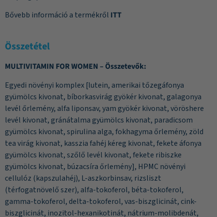
Bővebb információ a termékről
ITT
Összetétel
MULTIVITAMIN FOR WOMEN – Összetevők:
Egyedi növényi komplex [lutein, amerikai tőzegáfonya
gyümölcs kivonat, bíborkasvirág gyökér kivonat, galagonya
levél őrlemény, alfa liponsav, yam gyökér kivonat, vöröshere
levél kivonat, gránátalma gyümölcs kivonat, paradicsom
gyümölcs kivonat, spirulina alga, fokhagyma őrlemény, zöld
tea virág kivonat, kasszia fahéj kéreg kivonat, fekete áfonya
gyümölcs kivonat, szőlő levél kivonat, fekete ribiszke
gyümölcs kivonat, búzacsíra őrlemény], HPMC növényi
cellulóz (kapszulahéj), L-aszkorbinsav, rizsliszt
(térfogatnövelő szer), alfa-tokoferol, béta-tokoferol,
gamma-tokoferol, delta-tokoferol, vas-biszglicinát, cink-
biszglicinát, inozitol-hexanikotinát, nátrium-molibdenát,