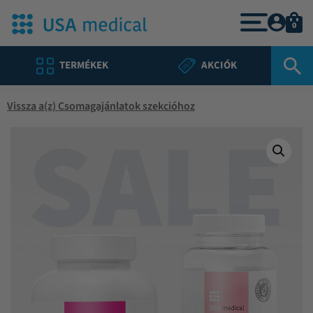
0
TERMÉKEK
AKCIÓK
Vissza a(z) Csomagajánlatok szekcióhoz