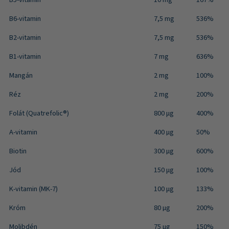
B6-vitamin
7,5 mg
536%
B2-vitamin
7,5 mg
536%
B1-vitamin
7 mg
636%
Mangán
2 mg
100%
Réz
2 mg
200%
Folát (Quatrefolic®)
800 μg
400%
A-vitamin
400 µg
50%
Biotin
300 µg
600%
Jód
150 μg
100%
K-vitamin (MK-7)
100 μg
133%
Króm
80 µg
200%
Molibdén
75 µg
150%