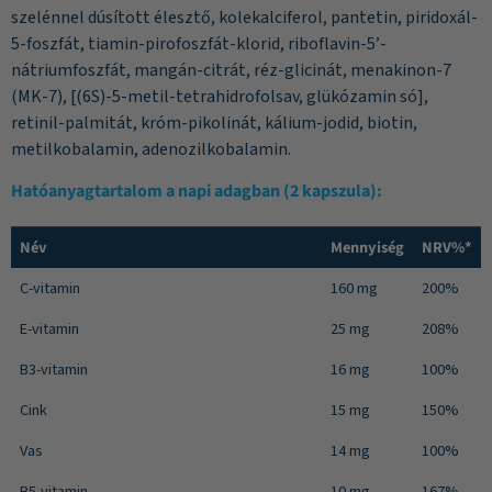
szelénnel dúsított élesztő, kolekalciferol, pantetin, piridoxál-
5-foszfát, tiamin-pirofoszfát-klorid, riboflavin-5’-
nátriumfoszfát, mangán-citrát, réz-glicinát, menakinon-7
(MK-7), [(6S)-5-metil-tetrahidrofolsav, glükózamin só],
retinil-palmitát, króm-pikolinát, kálium-jodid, biotin,
metilkobalamin, adenozilkobalamin.
Hatóanyagtartalom a napi adagban (2 kapszula):
Név
Mennyiség
NRV%*
C-vitamin
160 mg
200%
E-vitamin
25 mg
208%
B3-vitamin
16 mg
100%
Cink
15 mg
150%
Vas
14 mg
100%
B5-vitamin
10 mg
167%