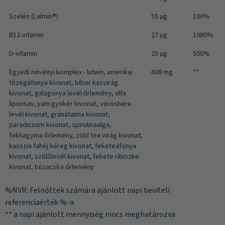
Szelén (Lalmin®)
55 µg
100%
B12-vitamin
27 µg
1080%
D-vitamin
25 µg
500%
Egyedi növényi komplex - lutein, amerikai
608 mg
**
tőzegáfonya kivonat, bíbor kasvirág
kivonat, galagonya levél őrlemény, alfa
liponsav, yam gyökér kivonat, vöröshere
levél kivonat, gránátalma kivonat,
paradicsom kivonat, spirulinaalga,
fokhagyma őrlemény, zöld tea virág kivonat,
kasszia fahéj kéreg kivonat, feketeáfonya
kivonat, szőlőlevél kivonat, fekete ribiszke
kivonat, búzacsíra őrlemény
%NVR: Felnőttek számára ajánlott napi beviteli
referenciaérték %-a
** a napi ajánlott mennyiség nincs meghatározva