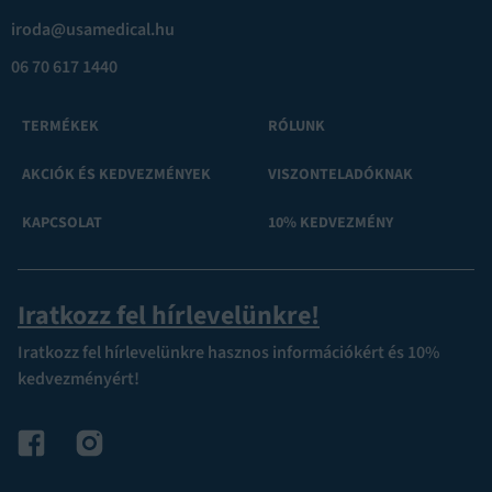
iroda@usamedical.hu
06 70 617 1440
TERMÉKEK
RÓLUNK
AKCIÓK ÉS KEDVEZMÉNYEK
VISZONTELADÓKNAK
KAPCSOLAT
10% KEDVEZMÉNY
Iratkozz fel hírlevelünkre!
Iratkozz fel hírlevelünkre hasznos információkért és 10%
kedvezményért!