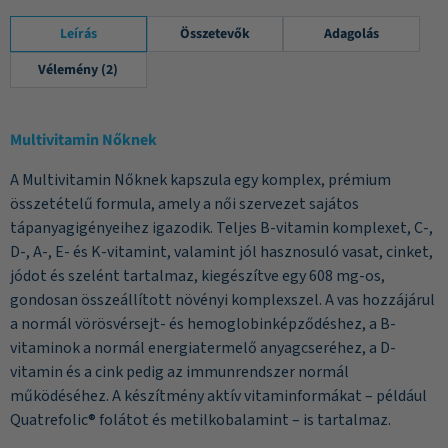
Leírás
Összetevők
Adagolás
Vélemény (2)
Multivitamin Nőknek
A Multivitamin Nőknek kapszula egy komplex, prémium
összetételű formula, amely a női szervezet sajátos
tápanyagigényeihez igazodik. Teljes B-vitamin komplexet, C-,
D-, A-, E- és K-vitamint, valamint jól hasznosuló vasat, cinket,
jódot és szelént tartalmaz, kiegészítve egy 608 mg-os,
gondosan összeállított növényi komplexszel. A vas hozzájárul
a normál vörösvérsejt- és hemoglobinképződéshez, a B-
vitaminok a normál energiatermelő anyagcseréhez, a D-
vitamin és a cink pedig az immunrendszer normál
működéséhez. A készítmény aktív vitaminformákat – például
Quatrefolic® folátot és metilkobalamint – is tartalmaz.