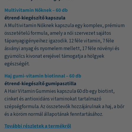
alapján
Multivitamin Nőknek – 60 db
étrend-kiegészítő kapszula
A Multivitamin Nőknek kapszula egy komplex, prémium
összetételű formula, amely a női szervezet sajátos
tápanyagigényeihez igazodik. 12 féle vitamin, 7 féle
ásványi anyag és nyomelem mellett, 17 féle növényi és
gyümölcs kivonat erejével támogatja a hölgyek
egészségét.
Haj gumi-vitamin biotinnal – 60 db
étrend-kiegészítő gumipasztilla
A Hair Vitamin Gummies kapszula 60 db egy biotint,
cinket és antioxidáns vitaminokat tartalmazó
szépségformula. Az összetevők hozzájárulnak a haj, a bőr
és a köröm normál állapotának fenntartásához.
További részletek a termékről