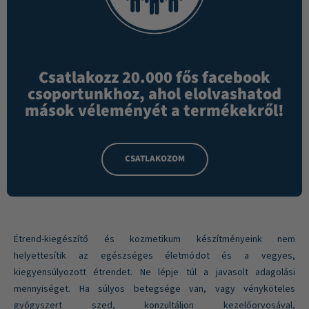
Csatlakozz 20.000 fős facebook
csoportunkhoz, ahol elolvashatod
mások véleményét a termékekről!
CSATLAKOZOM
Étrend-kiegészítő és kozmetikum készítményeink nem
helyettesítik az egészséges életmódot és a vegyes,
kiegyensúlyozott étrendet. Ne lépje túl a javasolt adagolási
mennyiséget. Ha súlyos betegsége van, vagy vényköteles
gyógyszert szed, konzultáljon kezelőorvosával,