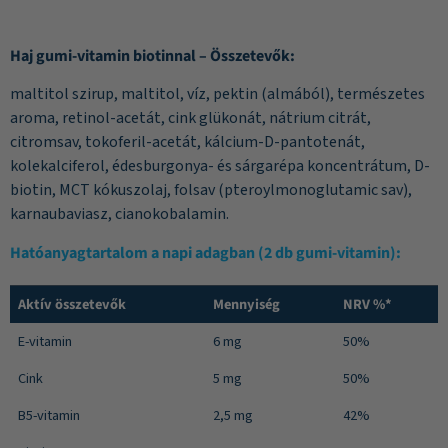
Haj gumi-vitamin biotinnal – Összetevők:
maltitol szirup, maltitol, víz, pektin (almából), természetes
aroma, retinol-acetát, cink glükonát, nátrium citrát,
citromsav, tokoferil-acetát, kálcium-D-pantotenát,
kolekalciferol, édesburgonya- és sárgarépa koncentrátum, D-
biotin, MCT kókuszolaj, folsav (pteroylmonoglutamic sav),
karnaubaviasz, cianokobalamin.
Hatóanyagtartalom a napi adagban (2 db gumi-vitamin):
Aktív összetevők
Mennyiség
NRV %*
E-vitamin
6 mg
50%
Cink
5 mg
50%
B5-vitamin
2,5 mg
42%