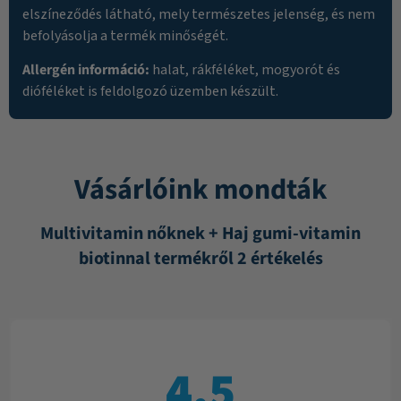
elszíneződés látható, mely természetes jelenség, és nem
befolyásolja a termék minőségét.
Allergén információ:
halat, rákféléket, mogyorót és
dióféléket is feldolgozó üzemben készült.
Vásárlóink mondták
Multivitamin nőknek + Haj gumi-vitamin
biotinnal termékről 2 értékelés
4,5