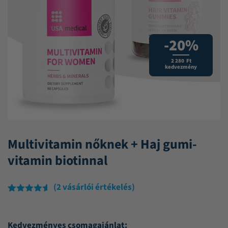
-20%
2 280 Ft
kedvezmény
Multivitamin nőknek + Haj gumi-
vitamin biotinnal
(
2
vásárlói értékelés)
Értékelés
2
4.50
az 5-
ből,
Kedvezményes csomagajánlat:
értékelés