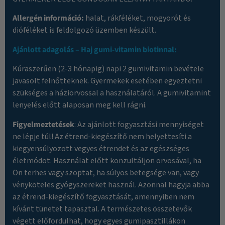
Allergén információ:
halat, rákféléket, mogyorót és
dióféléket is feldolgozó üzemben készült.
Ajánlott adagolás – Haj gumi-vitamin biotinnal:
Kúraszerűen (2-3 hónapig) napi 2 gumivitamin bevétele
javasolt felnőtteknek. Gyermekek esetében egyeztetni
szükséges a háziorvossal a használatáról. A gumivitamint
lenyelés előtt alaposan meg kell rágni.
Figyelmeztetések
: Az ajánlott fogyasztási mennyiséget
ne lépje túl! Az étrend-kiegészítő nem helyettesíti a
kiegyensúlyozott vegyes étrendet és az egészséges
életmódot. Használat előtt konzultáljon orvosával, ha
Ön terhes vagy szoptat, ha súlyos betegsége van, vagy
vényköteles gyógyszereket használ. Azonnal hagyja abba
az étrend-kiegészítő fogyasztását, amennyiben nem
kívánt tünetet tapasztal. A természetes összetevők
végett előfordulhat, hogy egyes gumipasztillákon