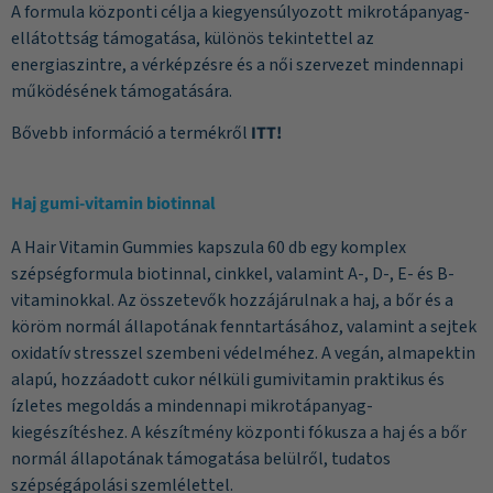
A formula központi célja a kiegyensúlyozott mikrotápanyag-
ellátottság támogatása, különös tekintettel az
energiaszintre, a vérképzésre és a női szervezet mindennapi
működésének támogatására.
Bővebb információ a termékről
ITT!
Haj gumi-vitamin biotinnal
A Hair Vitamin Gummies kapszula 60 db egy komplex
szépségformula biotinnal, cinkkel, valamint A-, D-, E- és B-
vitaminokkal. Az összetevők hozzájárulnak a haj, a bőr és a
köröm normál állapotának fenntartásához, valamint a sejtek
oxidatív stresszel szembeni védelméhez. A vegán, almapektin
alapú, hozzáadott cukor nélküli gumivitamin praktikus és
ízletes megoldás a mindennapi mikrotápanyag-
kiegészítéshez. A készítmény központi fókusza a haj és a bőr
normál állapotának támogatása belülről, tudatos
szépségápolási szemlélettel.