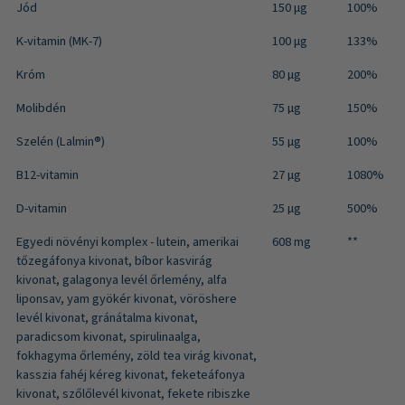
Jód
150 μg
100%
K-vitamin (MK-7)
100 μg
133%
Króm
80 µg
200%
Molibdén
75 µg
150%
Szelén (Lalmin®)
55 µg
100%
B12-vitamin
27 µg
1080%
D-vitamin
25 µg
500%
Egyedi növényi komplex - lutein, amerikai
608 mg
**
tőzegáfonya kivonat, bíbor kasvirág
kivonat, galagonya levél őrlemény, alfa
liponsav, yam gyökér kivonat, vöröshere
levél kivonat, gránátalma kivonat,
paradicsom kivonat, spirulinaalga,
fokhagyma őrlemény, zöld tea virág kivonat,
kasszia fahéj kéreg kivonat, feketeáfonya
kivonat, szőlőlevél kivonat, fekete ribiszke