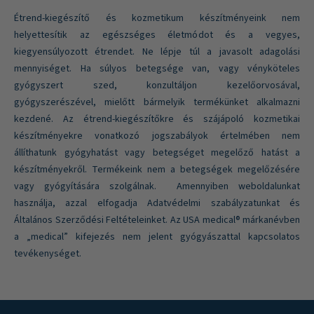
Étrend-kiegészítő és kozmetikum készítményeink nem
helyettesítik az egészséges életmódot és a vegyes,
kiegyensúlyozott étrendet. Ne lépje túl a javasolt adagolási
mennyiséget. Ha súlyos betegsége van, vagy vényköteles
gyógyszert szed, konzultáljon kezelőorvosával,
gyógyszerészével, mielőtt bármelyik termékünket alkalmazni
kezdené. Az étrend-kiegészítőkre és szájápoló kozmetikai
készítményekre vonatkozó jogszabályok értelmében nem
állíthatunk gyógyhatást vagy betegséget megelőző hatást a
készítményekről. Termékeink nem a betegségek megelőzésére
vagy gyógyítására szolgálnak. Amennyiben weboldalunkat
használja, azzal elfogadja Adatvédelmi szabályzatunkat és
Általános Szerződési Feltételeinket. Az USA medical® márkanévben
a „medical” kifejezés nem jelent gyógyászattal kapcsolatos
tevékenységet.