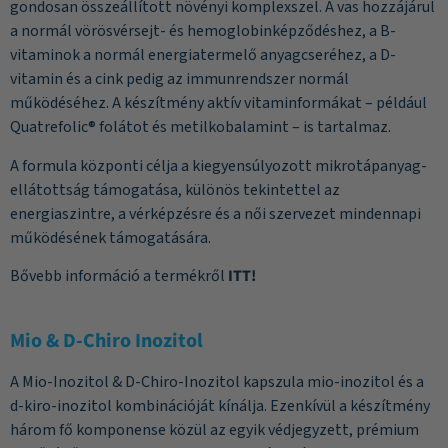
gondosan összeállított növényi komplexszel. A vas hozzájárul
a normál vörösvérsejt- és hemoglobinképződéshez, a B-
vitaminok a normál energiatermelő anyagcseréhez, a D-
vitamin és a cink pedig az immunrendszer normál
működéséhez. A készítmény aktív vitaminformákat – például
Quatrefolic® folátot és metilkobalamint – is tartalmaz.
A formula központi célja a kiegyensúlyozott mikrotápanyag-
ellátottság támogatása, különös tekintettel az
energiaszintre, a vérképzésre és a női szervezet mindennapi
működésének támogatására.
Bővebb információ a termékről
ITT!
Mio & D-Chiro Inozitol
A Mio-Inozitol & D-Chiro-Inozitol kapszula mio-inozitol és a
d-kiro-inozitol kombinációját kínálja. Ezenkívül a készítmény
három fő komponense közül az egyik védjegyzett, prémium