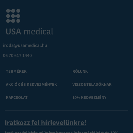
iroda@usamedical.hu
06 70 617 1440
TERMÉKEK
RÓLUNK
AKCIÓK ÉS KEDVEZMÉNYEK
VISZONTELADÓKNAK
KAPCSOLAT
10% KEDVEZMÉNY
Iratkozz fel hírlevelünkre!
Iratkozz fel hírlevelünkre hasznos információkért és 10%