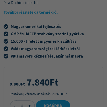
és a D-chiro-inozitol.
További részletek a termékről
Magyar-amerikai fejlesztés
GMP és HACCP szabvány szerint gyártva
15.000 Ft felett ingyenes kiszállítás
Valós magyarországi raktárkészletről
Villámgyors kézbesítés, akár másnapra
7.840
Ft
9.800
Ft
Raktáron
| Várható kiszállítás:
2026.08.07
-
+
KOSÁRBA