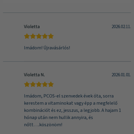
Violetta
2026.02.11.
Imádom! Újravásárlós!
Violetta N.
2026.01.01.
Imádom, PCOS-el szenvedek évek óta, sorra
kerestem a vitaminokat vagy épp a megfelelő
kombinációt és ez, jesszus, a legjobb. A hajam 1
hónap után nem hullik annyira, és
nőtt….köszönöm!