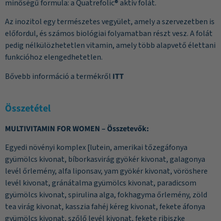
minőségű formula: a Quatrefolic® aktív folát.
Az inozitol egy természetes vegyület, amely a szervezetben is
előfordul, és számos biológiai folyamatban részt vesz. A folát
pedig nélkülözhetetlen vitamin, amely több alapvető élettani
funkcióhoz elengedhetetlen.
Bővebb információ a termékről
ITT
Összetétel
MULTIVITAMIN FOR WOMEN – Összetevők:
Egyedi növényi komplex [lutein, amerikai tőzegáfonya
gyümölcs kivonat, bíborkasvirág gyökér kivonat, galagonya
levél őrlemény, alfa liponsav, yam gyökér kivonat, vöröshere
levél kivonat, gránátalma gyümölcs kivonat, paradicsom
gyümölcs kivonat, spirulina alga, fokhagyma őrlemény, zöld
tea virág kivonat, kasszia fahéj kéreg kivonat, fekete áfonya
gyümölcs kivonat, szőlő levél kivonat, fekete ribiszke