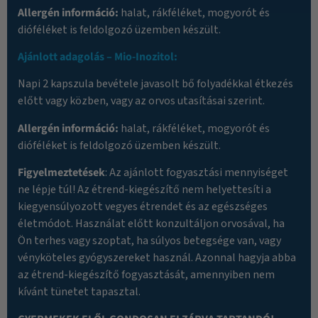
Allergén információ:
halat, rákféléket, mogyorót és
dióféléket is feldolgozó üzemben készült.
Ajánlott adagolás – Mio-Inozitol:
Napi 2 kapszula bevétele javasolt bő folyadékkal étkezés
előtt vagy közben, vagy az orvos utasításai szerint.
Allergén információ:
halat, rákféléket, mogyorót és
dióféléket is feldolgozó üzemben készült.
Figyelmeztetések
: Az ajánlott fogyasztási mennyiséget
ne lépje túl! Az étrend-kiegészítő nem helyettesíti a
kiegyensúlyozott vegyes étrendet és az egészséges
életmódot. Használat előtt konzultáljon orvosával, ha
Ön terhes vagy szoptat, ha súlyos betegsége van, vagy
vényköteles gyógyszereket használ. Azonnal hagyja abba
az étrend-kiegészítő fogyasztását, amennyiben nem
kívánt tünetet tapasztal.