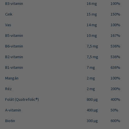
B3-vitamin
16 mg
100%
Cink
15 mg
150%
Vas
14 mg
100%
B5-vitamin
10 mg
167%
B6-vitamin
7,5 mg
536%
B2-vitamin
7,5 mg
536%
B1-vitamin
7 mg
636%
Mangán
2 mg
100%
Réz
2 mg
200%
Folát (Quatrefolic®)
800 μg
400%
A-vitamin
400 µg
50%
Biotin
300 µg
600%