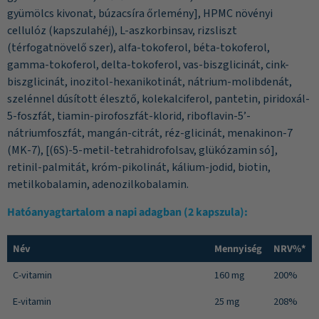
gyümölcs kivonat, búzacsíra őrlemény], HPMC növényi
cellulóz (kapszulahéj), L-aszkorbinsav, rizsliszt
(térfogatnövelő szer), alfa-tokoferol, béta-tokoferol,
gamma-tokoferol, delta-tokoferol, vas-biszglicinát, cink-
biszglicinát, inozitol-hexanikotinát, nátrium-molibdenát,
szelénnel dúsított élesztő, kolekalciferol, pantetin, piridoxál-
5-foszfát, tiamin-pirofoszfát-klorid, riboflavin-5’-
nátriumfoszfát, mangán-citrát, réz-glicinát, menakinon-7
(MK-7), [(6S)-5-metil-tetrahidrofolsav, glükózamin só],
retinil-palmitát, króm-pikolinát, kálium-jodid, biotin,
metilkobalamin, adenozilkobalamin.
Hatóanyagtartalom a napi adagban (2 kapszula):
Név
Mennyiség
NRV%*
C-vitamin
160 mg
200%
E-vitamin
25 mg
208%