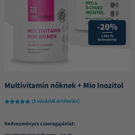
-20%
1 960 Ft
kedvezmény
Multivitamin nőknek + Mio Inozitol
(
5
vásárlói értékelés)
Értékelés
5
5.00
az 5-
ből,
Kedvezményes csomagajánlat:
értékelés
alapján