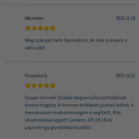
Névtelen
2025.11.18.
Még csak pár hete használom, de már is érzem a
változást
Fruzsina G.
2025.10.31.
Szuper termék. Sokkal kiegyensúlyozottabbnak
érzem magam. A hormon értékeim jobbak lettek. A
menzeszem rendszerességen is segített. Más
vitaminokkal együtt szedem. (PCOS IR és
pajzsmirigy gondokkal küzdök)