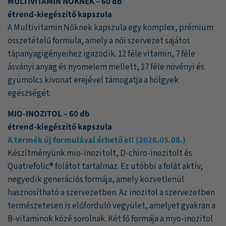
MULTIVITAMIN NŐKNEK – 60 db
étrend-kiegészítő kapszula
A Multivitamin Nőknek kapszula egy komplex, prémium
összetételű formula, amely a női szervezet sajátos
tápanyagigényeihez igazodik. 12 féle vitamin, 7 féle
ásványi anyag és nyomelem mellett, 17 féle növényi és
gyümölcs kivonat erejével támogatja a hölgyek
egészségét.
MIO-INOZITOL – 60 db
étrend-kiegészítő kapszula
A termék új formulával érhető el! (2026.05.08.)
Készítményünk mio-inozitolt, D-chiro-inozitolt és
Quatrefolic® folátot tartalmaz. Ez utóbbi a folát aktív,
negyedik generációs formája, amely közvetlenül
hasznosítható a szervezetben. Az inozitol a szervezetben
természetesen is előforduló vegyület, amelyet gyakran a
B-vitaminok közé sorolnak. Két fő formája a myo-inozitol