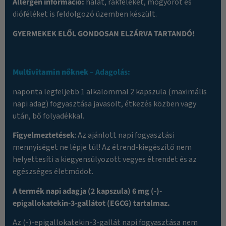
Allergén információ:
halat, rákféléket, mogyorót és
dióféléket is feldolgozó üzemben készült.
GYERMEKEK ELŐL GONDOSAN ELZÁRVA TARTANDÓ!
Multivitamin nőknek
– Adagolás:
naponta legfeljebb 1 alkalommal 2 kapszula (maximális
napi adag) fogyasztása javasolt, étkezés közben vagy
után, bő folyadékkal.
Figyelmeztetések
: Az ajánlott napi fogyasztási
mennyiséget ne lépje túl! Az étrend-kiegészítő nem
helyettesíti a kiegyensúlyozott vegyes étrendet és az
egészséges életmódot.
A termék napi adagja (2 kapszula) 6 mg (-)-
epigallokatekin-3-gallátot (EGCG) tartalmaz.
Az (-)-epigallokatekin-3-gallát napi fogyasztása nem