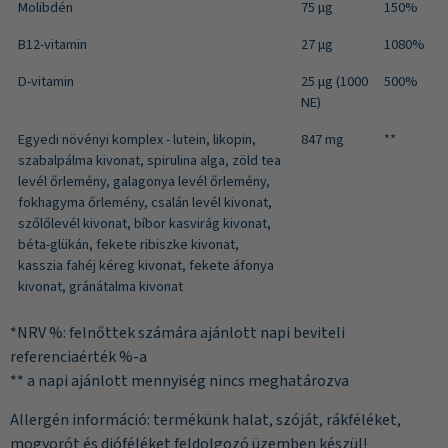
Molibdén
75 µg
150%
B12-vitamin
27 μg
1080%
D-vitamin
25 μg (1000
500%
NE)
Egyedi növényi komplex - lutein, likopin,
847 mg
**
szabalpálma kivonat, spirulina alga, zöld tea
levél őrlemény, galagonya levél őrlemény,
fokhagyma őrlemény, csalán levél kivonat,
szőlőlevél kivonat, bíbor kasvirág kivonat,
béta-glükán, fekete ribiszke kivonat,
kasszia fahéj kéreg kivonat, fekete áfonya
kivonat, gránátalma kivonat
*NRV %: felnőttek számára ajánlott napi beviteli
referenciaérték %-a
** a napi ajánlott mennyiség nincs meghatározva
Allergén információ: termékünk halat, szóját, rákféléket,
mogyorót és dióféléket feldolgozó üzemben készül!