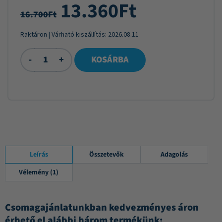
13.360
Ft
16.700
Ft
Raktáron
| Várható kiszállítás:
2026.08.11
-
+
KOSÁRBA
Leírás
Összetevők
Adagolás
Vélemény (1)
Csomagajánlatunkban kedvezményes áron
érhető el alábbi három termékünk: