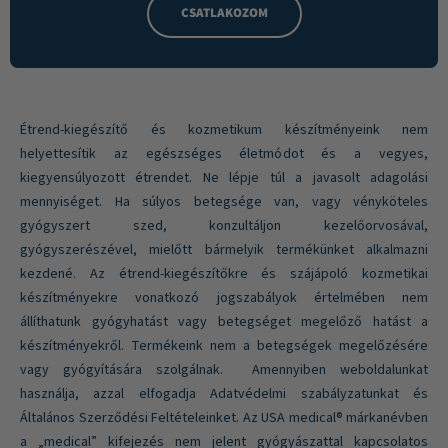
CSATLAKOZOM
Étrend-kiegészítő és kozmetikum készítményeink nem
helyettesítik az egészséges életmódot és a vegyes,
kiegyensúlyozott étrendet. Ne lépje túl a javasolt adagolási
mennyiséget. Ha súlyos betegsége van, vagy vényköteles
gyógyszert szed, konzultáljon kezelőorvosával,
gyógyszerészével, mielőtt bármelyik termékünket alkalmazni
kezdené. Az étrend-kiegészítőkre és szájápoló kozmetikai
készítményekre vonatkozó jogszabályok értelmében nem
állíthatunk gyógyhatást vagy betegséget megelőző hatást a
készítményekről. Termékeink nem a betegségek megelőzésére
vagy gyógyítására szolgálnak. Amennyiben weboldalunkat
használja, azzal elfogadja Adatvédelmi szabályzatunkat és
Általános Szerződési Feltételeinket. Az USA medical® márkanévben
a „medical” kifejezés nem jelent gyógyászattal kapcsolatos