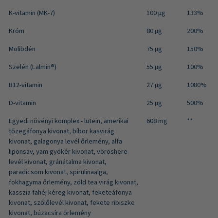
K-vitamin (MK-7)
100 μg
133%
Króm
80 µg
200%
Molibdén
75 µg
150%
Szelén (Lalmin®)
55 µg
100%
B12-vitamin
27 µg
1080%
D-vitamin
25 µg
500%
Egyedi növényi komplex - lutein, amerikai
608 mg
**
tőzegáfonya kivonat, bíbor kasvirág
kivonat, galagonya levél őrlemény, alfa
liponsav, yam gyökér kivonat, vöröshere
levél kivonat, gránátalma kivonat,
paradicsom kivonat, spirulinaalga,
fokhagyma őrlemény, zöld tea virág kivonat,
kasszia fahéj kéreg kivonat, feketeáfonya
kivonat, szőlőlevél kivonat, fekete ribiszke
kivonat, búzacsíra őrlemény