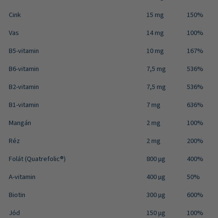
Cink
15 mg
150%
Vas
14 mg
100%
B5-vitamin
10 mg
167%
B6-vitamin
7,5 mg
536%
B2-vitamin
7,5 mg
536%
B1-vitamin
7 mg
636%
Mangán
2 mg
100%
Réz
2 mg
200%
Folát (Quatrefolic®)
800 μg
400%
A-vitamin
400 µg
50%
Biotin
300 µg
600%
Jód
150 μg
100%