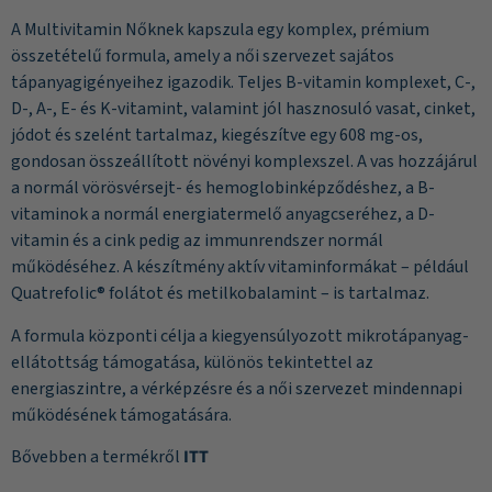
A Multivitamin Nőknek kapszula egy komplex, prémium
összetételű formula, amely a női szervezet sajátos
tápanyagigényeihez igazodik. Teljes B-vitamin komplexet, C-,
D-, A-, E- és K-vitamint, valamint jól hasznosuló vasat, cinket,
jódot és szelént tartalmaz, kiegészítve egy 608 mg-os,
gondosan összeállított növényi komplexszel. A vas hozzájárul
a normál vörösvérsejt- és hemoglobinképződéshez, a B-
vitaminok a normál energiatermelő anyagcseréhez, a D-
vitamin és a cink pedig az immunrendszer normál
működéséhez. A készítmény aktív vitaminformákat – például
Quatrefolic® folátot és metilkobalamint – is tartalmaz.
A formula központi célja a kiegyensúlyozott mikrotápanyag-
ellátottság támogatása, különös tekintettel az
energiaszintre, a vérképzésre és a női szervezet mindennapi
működésének támogatására.
Bővebben a termékről
ITT