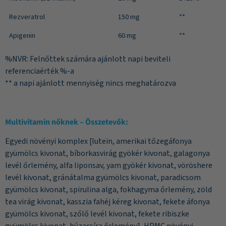
Rezveratrol
150 mg
**
Apigenin
60 mg
**
%NVR: Felnőttek számára ajánlott napi beviteli
referenciaérték %-a
** a napi ajánlott mennyiség nincs meghatározva
Multivitamin nőknek
–
Összetevők:
Egyedi növényi komplex [lutein, amerikai tőzegáfonya
gyümölcs kivonat, bíborkasvirág gyökér kivonat, galagonya
levél őrlemény, alfa liponsav, yam gyökér kivonat, vöröshere
levél kivonat, gránátalma gyümölcs kivonat, paradicsom
gyümölcs kivonat, spirulina alga, fokhagyma őrlemény, zöld
tea virág kivonat, kasszia fahéj kéreg kivonat, fekete áfonya
gyümölcs kivonat, szőlő levél kivonat, fekete ribiszke