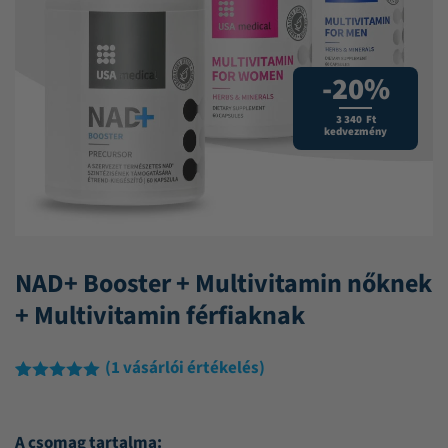
-20%
3 340 Ft
kedvezmény
NAD+ Booster + Multivitamin nőknek
+ Multivitamin férfiaknak
(
1
vásárlói értékelés)
Értékelés
1
5.00
az 5-
ből,
A csomag tartalma:
értékelés