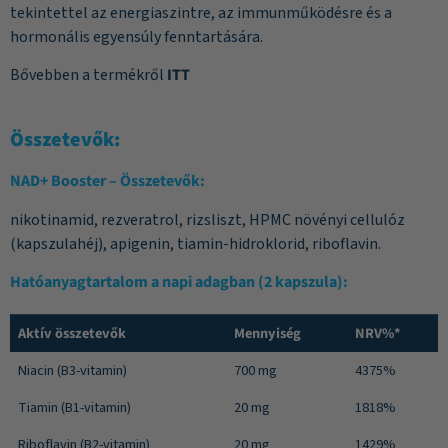
tekintettel az energiaszintre, az immunműködésre és a
hormonális egyensúly fenntartására.
Bővebben a termékről
ITT
Összetevők:
NAD+ Booster
– Összetevők:
nikotinamid, rezveratrol, rizsliszt, HPMC növényi cellulóz
(kapszulahéj), apigenin, tiamin-hidroklorid, riboflavin.
Hatóanyagtartalom a napi adagban
(2 kapszula):
Aktív összetevők
Mennyiség
NRV%*
Niacin (B3-vitamin)
700 mg
4375%
Tiamin (B1-vitamin)
20 mg
1818%
Riboflavin (B2-vitamin)
20 mg
1429%