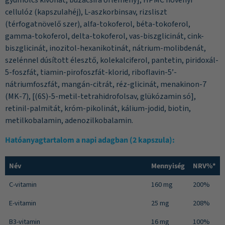
gyümölcs kivonat, búzacsíra őrlemény], HPMC növényi
cellulóz (kapszulahéj), L-aszkorbinsav, rizsliszt
(térfogatnövelő szer), alfa-tokoferol, béta-tokoferol,
gamma-tokoferol, delta-tokoferol, vas-biszglicinát, cink-
biszglicinát, inozitol-hexanikotinát, nátrium-molibdenát,
szelénnel dúsított élesztő, kolekalciferol, pantetin, piridoxál-
5-foszfát, tiamin-pirofoszfát-klorid, riboflavin-5’-
nátriumfoszfát, mangán-citrát, réz-glicinát, menakinon-7
(MK-7), [(6S)-5-metil-tetrahidrofolsav, glükózamin só],
retinil-palmitát, króm-pikolinát, kálium-jodid, biotin,
metilkobalamin, adenozilkobalamin.
Hatóanyagtartalom a napi adagban
(2
kapszula
):
Név
Mennyiség
NRV%*
C-vitamin
160 mg
200%
E-vitamin
25 mg
208%
B3-vitamin
16 mg
100%