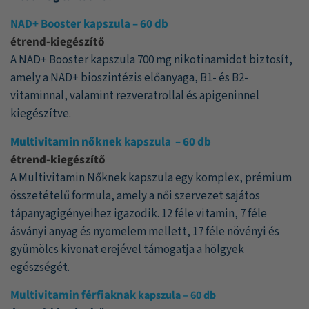
alapján
NAD+ Booster kapszula – 60 db
étrend-kiegészítő
A NAD+ Booster kapszula 700 mg nikotinamidot biztosít,
amely a NAD+ bioszintézis előanyaga, B1- és B2-
vitaminnal, valamint rezveratrollal és apigeninnel
kiegészítve.
Multivitamin nőknek
kapszula
– 60 db
étrend-kiegészítő
A Multivitamin Nőknek kapszula egy komplex, prémium
összetételű formula, amely a női szervezet sajátos
tápanyagigényeihez igazodik. 12 féle vitamin, 7 féle
ásványi anyag és nyomelem mellett, 17 féle növényi és
gyümölcs kivonat erejével támogatja a hölgyek
egészségét.
Multivitamin férfiaknak
kapszula – 60 db