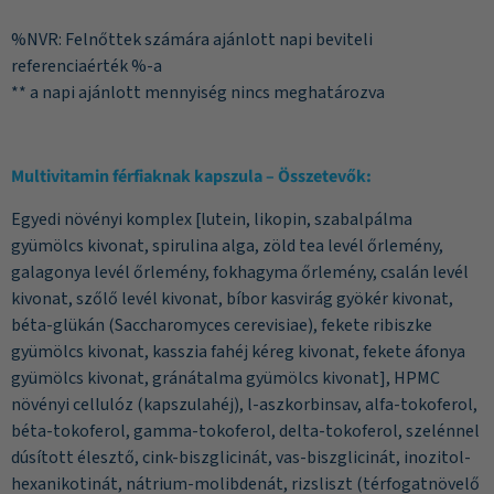
%NVR: Felnőttek számára ajánlott napi beviteli
referenciaérték %-a
** a napi ajánlott mennyiség nincs meghatározva
Multivitamin férfiaknak
kapszula
–
Összetevők:
Egyedi növényi komplex [lutein, likopin, szabalpálma
gyümölcs kivonat, spirulina alga, zöld tea levél őrlemény,
galagonya levél őrlemény, fokhagyma őrlemény, csalán levél
kivonat, szőlő levél kivonat, bíbor kasvirág gyökér kivonat,
béta-glükán (Saccharomyces cerevisiae), fekete ribiszke
gyümölcs kivonat, kasszia fahéj kéreg kivonat, fekete áfonya
gyümölcs kivonat, gránátalma gyümölcs kivonat], HPMC
növényi cellulóz (kapszulahéj), l-aszkorbinsav, alfa-tokoferol,
béta-tokoferol, gamma-tokoferol, delta-tokoferol, szelénnel
dúsított élesztő, cink-biszglicinát, vas-biszglicinát, inozitol-
hexanikotinát, nátrium-molibdenát, rizsliszt (térfogatnövelő