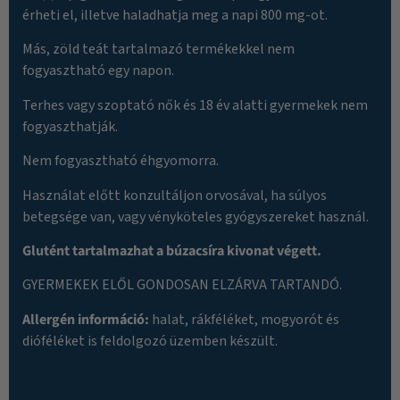
érheti el, illetve haladhatja meg a napi 800 mg-ot.
Más, zöld teát tartalmazó termékekkel nem
fogyasztható egy napon.
Terhes vagy szoptató nők és 18 év alatti gyermekek nem
fogyaszthatják.
Nem fogyasztható éhgyomorra.
Használat előtt konzultáljon orvosával, ha súlyos
betegsége van, vagy vényköteles gyógyszereket használ.
Glutént tartalmazhat a búzacsíra kivonat végett.
GYERMEKEK ELŐL GONDOSAN ELZÁRVA TARTANDÓ.
Allergén információ:
halat, rákféléket, mogyorót és
dióféléket is feldolgozó üzemben készült.