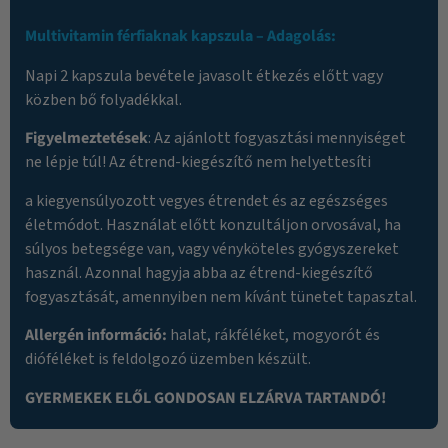
Multivitamin férfiaknak
kapszula
– Adagolás:
Napi 2 kapszula bevétele javasolt étkezés előtt vagy
közben bő folyadékkal.
Figyelmeztetések
: Az ajánlott fogyasztási mennyiséget
ne lépje túl! Az étrend-kiegészítő nem helyettesíti
a kiegyensúlyozott vegyes étrendet és az egészséges
életmódot. Használat előtt konzultáljon orvosával, ha
súlyos betegsége van, vagy vényköteles gyógyszereket
használ. Azonnal hagyja abba az étrend-kiegészítő
fogyasztását, amennyiben nem kívánt tünetet tapasztal.
Allergén információ:
halat, rákféléket, mogyorót és
dióféléket is feldolgozó üzemben készült.
GYERMEKEK ELŐL GONDOSAN ELZÁRVA TARTANDÓ!