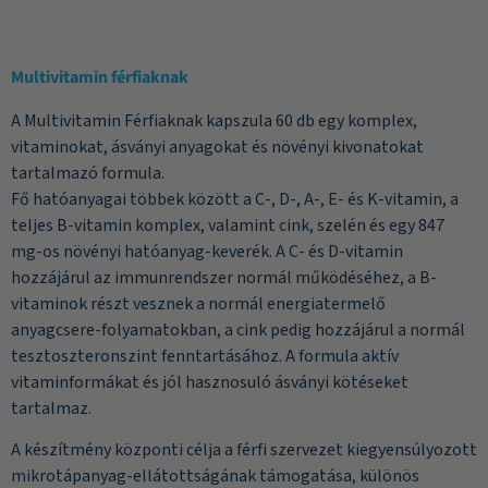
Multivitamin férfiaknak
A Multivitamin Férfiaknak kapszula 60 db egy komplex,
vitaminokat, ásványi anyagokat és növényi kivonatokat
tartalmazó formula.
Fő hatóanyagai többek között a C-, D-, A-, E- és K-vitamin, a
teljes B-vitamin komplex, valamint cink, szelén és egy 847
mg-os növényi hatóanyag-keverék. A C- és D-vitamin
hozzájárul az immunrendszer normál működéséhez, a B-
vitaminok részt vesznek a normál energiatermelő
anyagcsere-folyamatokban, a cink pedig hozzájárul a normál
tesztoszteronszint fenntartásához. A formula aktív
vitaminformákat és jól hasznosuló ásványi kötéseket
tartalmaz.
A készítmény központi célja a férfi szervezet kiegyensúlyozott
mikrotápanyag-ellátottságának támogatása, különös