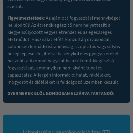
szerint.
Figyelmeztetések
: Az ajánlott fogyasztási mennyiséget
ne lépd túl! Az étrendkiegészítő nem helyettesíti a
kiegyensúlyozott vegyes étrendet és az egészséges
életmódot. Használat előtt konzultálj orvosoddal,
különösen fennálló várandósság, szoptatás vagy súlyos
betegség esetén, illetve ha vényköteles gyógyszereket
használsz. Azonnal hagyd abba az étrend-kiegészítő
fogyasztását, amennyiben nem kívánt tünetet
tapasztalsz. Allergén információ: halat, rákféléket,
mogyorót és dióféléket is feldolgozó üzemben készült.
GYERMEKEK ELŐL GONDOSAN ELZÁRVA TARTANDÓ!
Laborvizsgálati jegyzőkönyv letöltése ITT!