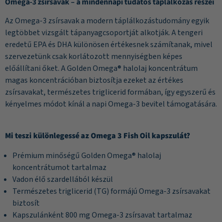
Omega-3 zsírsavak – a mindennapi tudatos táplálkozás részei
Az Omega-3 zsírsavak a modern táplálkozástudomány egyik
legtöbbet vizsgált tápanyagcsoportját alkotják. A tengeri
eredetű EPA és DHA különösen értékesnek számítanak, mivel
szervezetünk csak korlátozott mennyiségben képes
előállítani őket. A Golden Omega® halolaj koncentrátum
magas koncentrációban biztosítja ezeket az értékes
zsírsavakat, természetes triglicerid formában, így egyszerű és
kényelmes módot kínál a napi Omega-3 bevitel támogatására.
Mi teszi különlegessé az Omega 3 Fish Oil kapszulát?
Prémium minőségű Golden Omega® halolaj
koncentrátumot tartalmaz
Vadon élő szardellából készül
Természetes triglicerid (TG) formájú Omega-3 zsírsavakat
biztosít
Kapszulánként 800 mg Omega-3 zsírsavat tartalmaz