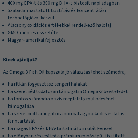
400 mg EPA-t és 300 mg DHA-t biztosít napi adagban
Szabadalmaztatott tisztítási és koncentrálási
technológiával készül
Alacsony oxidációs értékekkel rendelkező halolaj
GMO-mentes összetétel
Magyar–amerikai fejlesztés
Kinek ajánljuk?
Az Omega 3 Fish Oil kapszula jó választás lehet számodra,
ha ritkán fogyasztasz tengeri halakat
ha szeretnéd tudatosan támogatni Omega-3 beviteledet
ha fontos számodra a szív megfelelő működésének
támogatása
ha szeretnéd támogatni a normál agyműködés és látás
fenntartását
ha magas EPA- és DHA-tartalmú formulát keresel
ha előnyben részesíted a prémium minőségű, tisztított