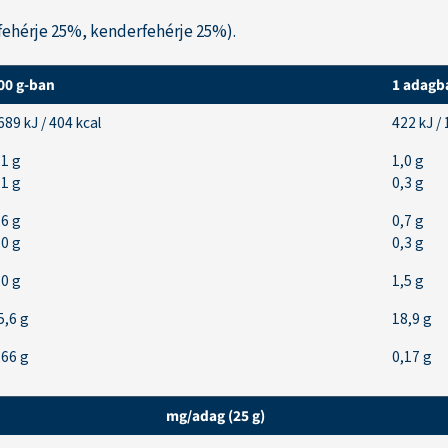
fehérje 25%, kenderfehérje 25%).
00 g-ban
1 adagba
689 kJ / 404 kcal
422 kJ / 
,1 g
1,0 g
,1 g
0,3 g
,6 g
0,7 g
,0 g
0,3 g
,0 g
1,5 g
5,6 g
18,9 g
,66 g
0,17 g
mg/adag (25 g)