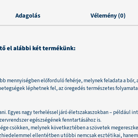
Adagolás
Vélemény (0)
 el alábbi két termékünk:
 mennyiségben előforduló fehérje, melynek feladata a bőr, a c
betegségek léphetnek fel, az öregedés természetes folyamatai
ni. Egyes nagy terheléssel járó életszakaszokban – például in
szervrendszer egészségének fenntartásához is.
sége csökken, melynek következtében a szövetek megereszked
 közhiedelemmel ellentétben utóbbi nemcsak esztétikai, han