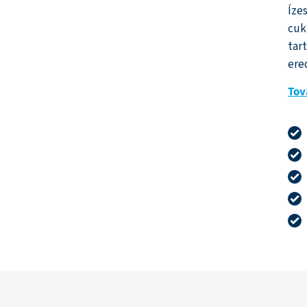
Íze
cuk
tar
ere
Tov