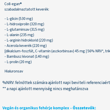
Coll-egan®
szabadalmaztatott keverék:
- L-glicin (530 mg)
- L-hidroxiprolin (320 mg)
- L-glutaminsav (315 mg)
- L-alanin (235 mg)
- L-arginin hidroklorid (220 mg)
- Acerola keverék (220 mg)
[dikalcium-foszfát, C-vitamin (aszkorbinsav) 45 mg | 56% NRV*, tr
- Bambusz kivonat (140 mg)
- L-prolin (20 mg)
Hialuronsav
%NRV: felnőttek számára ajánlott napi beviteli referenciaér
** a napi ajánlott mennyiség nincs meghatározva
Vegán és organikus fehérje komplex
–
Összetevők
: