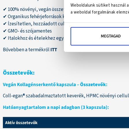
Weboldalunk sütiket használ a
✔ 100% növényi, vegán összetétel
a weboldal forgalmának elemzé
✔ Organikus fehérjeforrások kombinációja
✔ Ízesítetlen, hozzáadott cukor nélkül
✔ GMO- és szójamentes
MEGTAGAD
✔ Italokhoz és ételekhez egyaránt felhasználható
Bővebben a termékről
ITT
Összetevők:
Vegán Kollagénserkentő kapszula
–
Összetevők
:
Coll-egan® szabadalmaztatott keverék, HPMC növényi celluló
Hatóanyagtartalom a napi adagban (3 kapszula):
Aktív összetevők