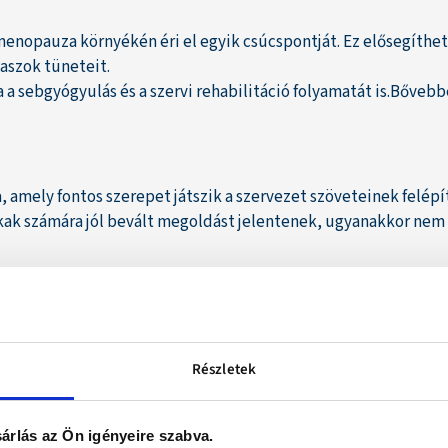
nopauza környékén éri el egyik csúcspontját. Ez elősegítheti
aszok tüneteit.
 a sebgyógyulás és a szervi rehabilitáció folyamatát is.Bőveb
, amely fontos szerepet játszik a szervezet szöveteinek felép
– sokak számára jól bevált megoldást jelentenek, ugyanakkor n
rnatívát: kizárólag növényi eredetű, organikus fehérjékből áll,
Részletek
, akik szeretnék csökkenteni az állati fehérjék arányát az ét
n alacsony cukor- és szénhidráttartalmú. Ízesítetlen formuláj
árlás az Ön igényeire szabva.
 dominálná azok ízvilágát.