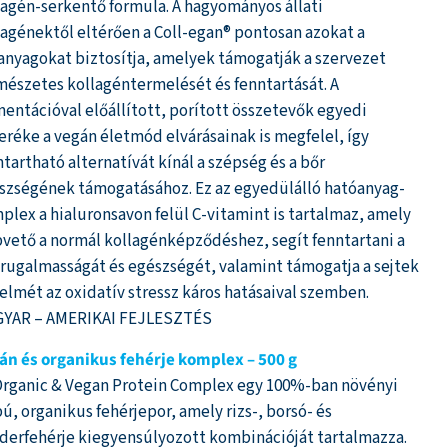
lagén-serkentő formula. A hagyományos állati
lagénektől eltérően a Coll-egan® pontosan azokat a
anyagokat biztosítja, amelyek támogatják a szervezet
mészetes kollagéntermelését és fenntartását. A
mentációval előállított, porított összetevők egyedi
eréke a vegán életmód elvárásainak is megfelel, így
ntartható alternatívát kínál a szépség és a bőr
szségének támogatásához. Ez az egyedülálló hatóanyag-
plex a hialuronsavon felül C-vitamint is tartalmaz, amely
pvető a normál kollagénképződéshez, segít fenntartani a
 rugalmasságát és egészségét, valamint támogatja a sejtek
elmét az oxidatív stressz káros hatásaival szemben.
YAR – AMERIKAI FEJLESZTÉS
án és organikus fehérje komplex – 500 g
Organic & Vegan Protein Complex egy 100%-ban növényi
pú, organikus fehérjepor, amely rizs-, borsó- és
derfehérje kiegyensúlyozott kombinációját tartalmazza.