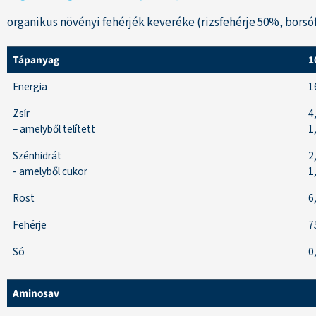
organikus növényi fehérjék keveréke (rizsfehérje 50%, borsó
Tápanyag
1
Energia
1
Zsír
4
– amelyből telített
1
Szénhidrát
2
- amelyből cukor
1
Rost
6
Fehérje
7
Só
0
Aminosav