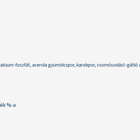
ikalcium-foszfát, acerola gyümölcspor, karobpor, csomósodást-gátló a
ték %-a