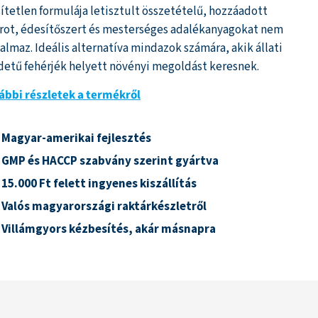
sítetlen formulája letisztult összetételű, hozzáadott
rot, édesítőszert és mesterséges adalékanyagokat nem
talmaz. Ideális alternatíva mindazok számára, akik állati
detű fehérjék helyett növényi megoldást keresnek.
ábbi részletek a termékről
Magyar-amerikai fejlesztés
GMP és HACCP szabvány szerint gyártva
15.000 Ft felett ingyenes kiszállítás
Valós magyarországi raktárkészletről
Villámgyors kézbesítés, akár másnapra