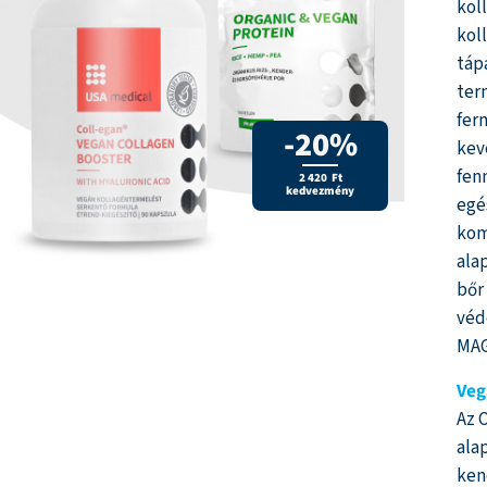
kol
kol
táp
ter
fer
-20%
kev
fen
2 420 Ft
kedvezmény
egé
kom
ala
bőr
véd
MAG
Veg
Az 
ala
ken