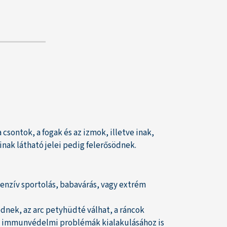
sontok, a fogak és az izmok, illetve inak,
nak látható jelei pedig felerősödnek.
tenzív sportolás, babavárás, vagy extrém
nek, az arc petyhüdté válhat, a ráncok
em immunvédelmi problémák kialakulásához is