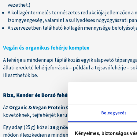
vezethet.)
A kollagéntermelés természetes redukciója jellemzően a me
izomgyengeség, valamint a süllyedéses nőgyógyászati pan
A szervezetben található kollagén mennyisége befolyásolja
Vegán és organikus fehérje komplex
A fehérje a mindennapi táplálkozás egyik alapvető tápanyaga
állati eredetű fehérjeforrások – például a tejsavófehérje 
illeszthetők be.
Rizs, Kender és Borsó fehérje Komplex
Az
Organic & Vegan Protein Complex
erre kínál tudatos alte
Beleegyezés
követőknek, tejfehérjét kerülőknek, valamint azok számára is
Egy adag (25 g) közel
19 g növényi fehérjét
biztosít, miközbe
Kényelmes, biztonságos vás
módon illeszkedjen a mindennapi receptekhez, anélkül, hogy