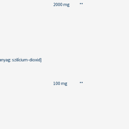
2000 mg
**
nyag: szilícium-dioxid]
100 mg
**