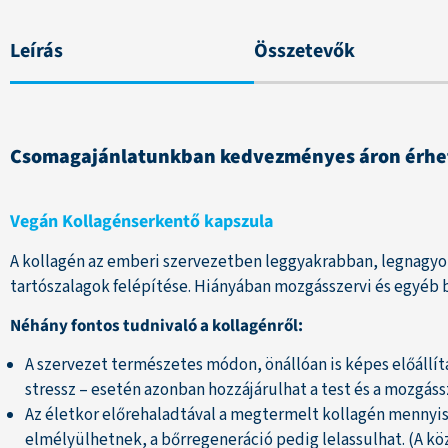
Leírás
Összetevők
Csomagajánlatunkban kedvezményes áron érhető
Vegán Kollagénserkentő kapszula
A kollagén az emberi szervezetben leggyakrabban, legnagyobb
tartószalagok felépítése. Hiányában mozgásszervi és egyéb 
Néhány fontos tudnivaló a kollagénről:
A szervezet természetes módon, önállóan is képes előállíta
stressz – esetén azonban hozzájárulhat a test és a mozgás
Az életkor előrehaladtával a megtermelt kollagén mennyi
elmélyülhetnek, a bőrregeneráció pedig lelassulhat. (A