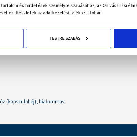
 tartalom és hirdetések személyre szabásához, az Ön vásárlási élm
séhez. Részletek az adatkezelési tájékoztatóban.
TESTRE SZABÁS
z (kapszulahéj), hialuronsav.