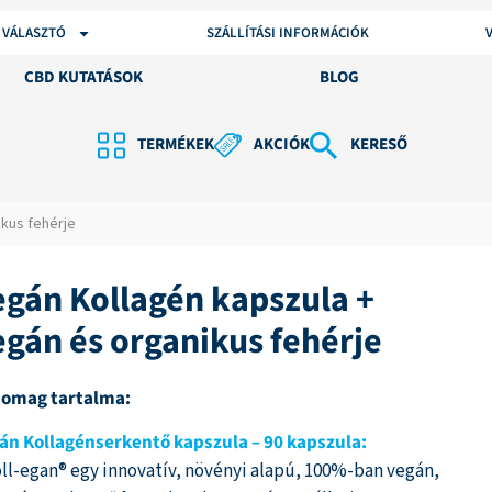
 VÁLASZTÓ
SZÁLLÍTÁSI INFORMÁCIÓK
CBD KUTATÁSOK
BLOG
TERMÉKEK
AKCIÓK
KERESŐ
ikus fehérje
egán Kollagén kapszula +
egán és organikus fehérje
somag tartalma:
án Kollagénserkentő kapszula – 90 kapszula:
oll-egan® egy innovatív, növényi alapú, 100%-ban vegán,