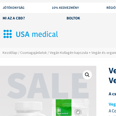
JÓTÉKONYSÁG
10% KEDVEZMÉNY
RÉGIÓ
MI AZ A CBD?
BOLTOK
Kezdőlap
/
Csomagajánlatok
/ Vegán Kollagén kapszula + Vegán és organ
V
V
A c
Veg
A C