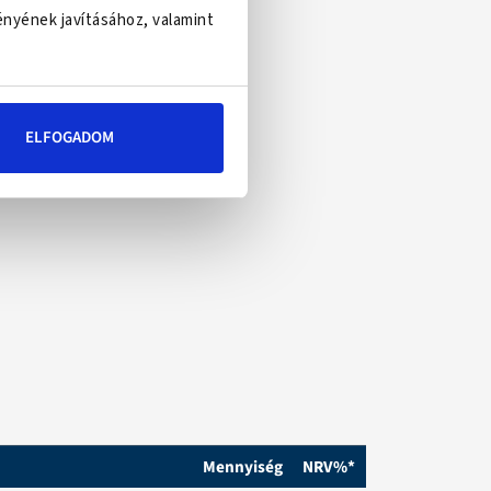
ényének javításához, valamint
ELFOGADOM
Mennyiség
NRV%*