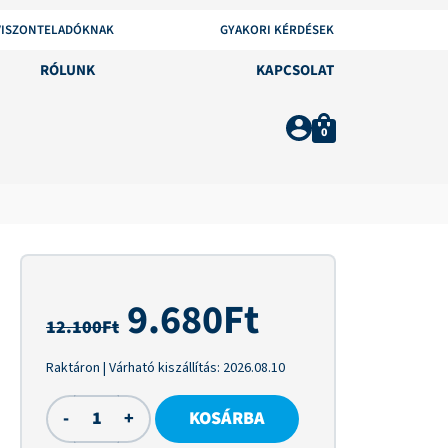
VISZONTELADÓKNAK
GYAKORI KÉRDÉSEK
RÓLUNK
KAPCSOLAT
0
9.680
Ft
12.100
Ft
Raktáron
| Várható kiszállítás:
2026.08.10
-
+
KOSÁRBA