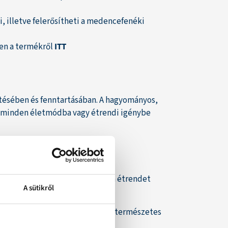
, illetve felerősítheti a medencefenéki
ben a termékről
ITT
ítésében és fenntartásában. A hagyományos,
em minden életmódba vagy étrendi igénybe
 így kiváló választás lehet vegán étrendet
A sütikről
rendjükben.
a lehetővé teszi, hogy a fehérje természetes