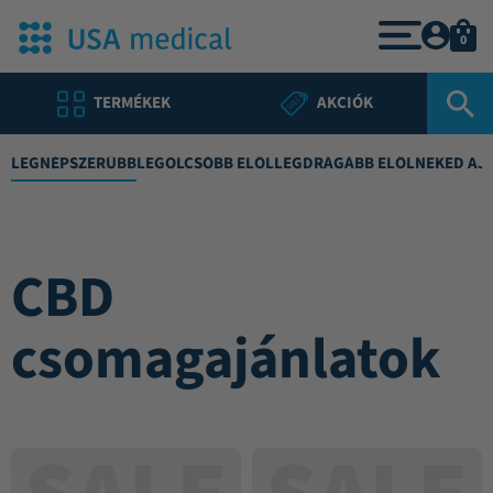
0
TERMÉKEK
AKCIÓK
LEGNÉPSZERŰBB
LEGOLCSÓBB ELŐL
LEGDRÁGÁBB ELŐL
NEKED AJ
CBD
csomagajánlatok