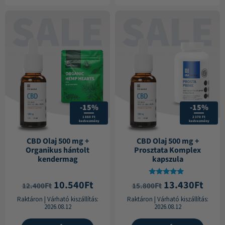
-15%
-15%
1 860 Ft
2 370 Ft
kedvezmény
kedvezmény
CBD Olaj 500 mg +
CBD Olaj 500 mg +
Organikus hántolt
Prosztata Komplex
kendermag
kapszula
Értékelés:
10.540
Ft
13.430
Ft
Ft
Ft
12.400
15.800
4.71
/ 5
Raktáron
|
Várható kiszállítás:
Raktáron
|
Várható kiszállítás:
2026.08.12
2026.08.12