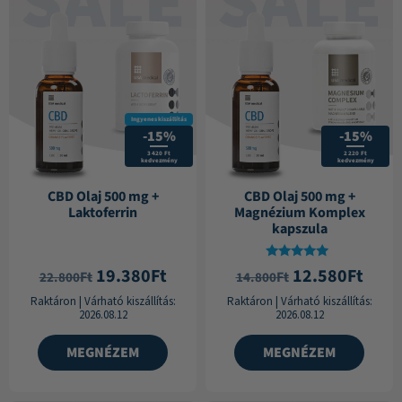
Ingyenes kiszállítás
-15%
-15%
3 420 Ft
2 220 Ft
kedvezmény
kedvezmény
CBD Olaj 500 mg +
CBD Olaj 500 mg +
Laktoferrin
Magnézium Komplex
kapszula
Értékelés:
19.380
Ft
12.580
Ft
Ft
Ft
22.800
14.800
5.00
/ 5
Raktáron
|
Várható kiszállítás:
Raktáron
|
Várható kiszállítás:
2026.08.12
2026.08.12
MEGNÉZEM
MEGNÉZEM