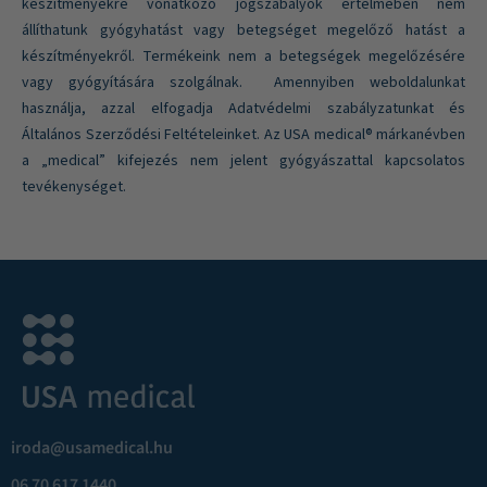
készítményekre vonatkozó jogszabályok értelmében nem
állíthatunk gyógyhatást vagy betegséget megelőző hatást a
készítményekről. Termékeink nem a betegségek megelőzésére
vagy gyógyítására szolgálnak. Amennyiben weboldalunkat
használja, azzal elfogadja Adatvédelmi szabályzatunkat és
Általános Szerződési Feltételeinket. Az USA medical® márkanévben
a „medical” kifejezés nem jelent gyógyászattal kapcsolatos
tevékenységet.
iroda@usamedical.hu
06 70 617 1440