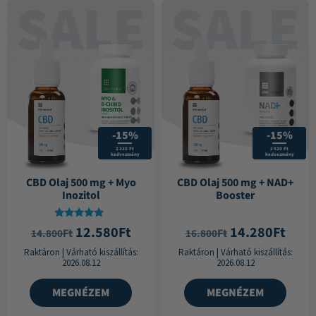
-15%
-15%
2 220 Ft
2 520 Ft
kedvezmény
kedvezmény
CBD Olaj 500 mg + Myo
CBD Olaj 500 mg + NAD+
Inozitol
Booster
Értékelés:
12.580
Ft
14.280
Ft
Ft
Ft
14.800
16.800
5.00
/ 5
Raktáron
|
Várható kiszállítás:
Raktáron
|
Várható kiszállítás:
2026.08.12
2026.08.12
MEGNÉZEM
MEGNÉZEM