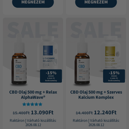
MEGNÉZEM
MEGNÉZEM
-15%
-15%
2 310 Ft
2 160 Ft
kedvezmény
kedvezmény
CBD Olaj 500 mg + Relax
CBD Olaj 500 mg + Szerves
AlphaWave®
Kalcium Komplex
Értékelés:
13.090
Ft
12.240
Ft
Ft
Ft
15.400
14.400
5.00
/ 5
Raktáron
|
Várható kiszállítás:
Raktáron
|
Várható kiszállítás:
2026.08.12
2026.08.12