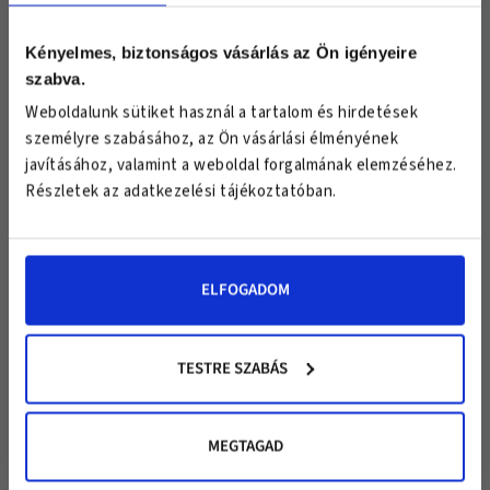
Van számodra egy különleges meglepetésünk!
2026.08.12
Jelenleg nem elérhető
Csatlakozz exclusive hírlevél klubunkhoz
és válassz egy ajándékot!
Kényelmes, biztonságos vásárlás az Ön igényeire
MEGNÉZEM
MEGNÉZEM
szabva.
Keresztnév
Weboldalunk sütiket használ a tartalom és hirdetések
Email
személyre szabásához, az Ön vásárlási élményének
javításához, valamint a weboldal forgalmának elemzéséhez.
←
1
2
3
4
5
6
7
→
Részletek az adatkezelési tájékoztatóban.
ELFOGADOM
EZT VÁLASZTOM
EZT VÁLASZTOM
EZT VÁLASZTOM
*Az "Ezt választom" gombra kattintva elfogadod az USA medical
adatkezelési
Vásárlóink mondták
tájékoztatását
és feliratkozol hírleveleinkre, melyekről bármikor
TESTRE SZABÁS
leiratkozhatsz. A kuponkódot a megadott email címre küldjük, a rá vonatkozó
használati feltételeket a levelünk tartalmazza.
MEGTAGAD