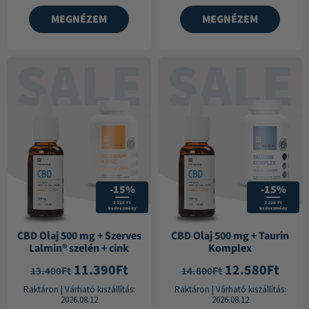
MEGNÉZEM
MEGNÉZEM
-15%
-15%
2 010 Ft
2 220 Ft
kedvezmény
kedvezmény
CBD Olaj 500 mg + Szerves
CBD Olaj 500 mg + Taurin
Lalmin® szelén + cink
Komplex
11.390
Ft
12.580
Ft
Ft
Ft
13.400
14.800
Raktáron
|
Várható kiszállítás:
Raktáron
|
Várható kiszállítás:
2026.08.12
2026.08.12