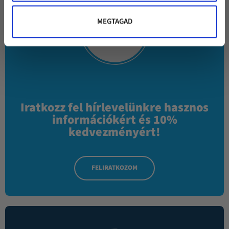
MEGTAGAD
Iratkozz fel hírlevelünkre hasznos
információkért és 10%
kedvezményért!
FELIRATKOZOM