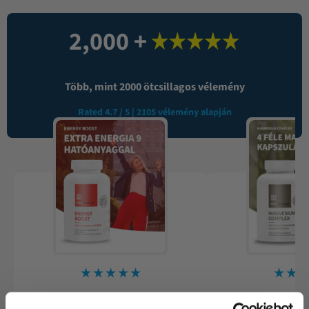
2,000
 +
Több, mint 2000 ötcsillagos vélemény
Rated 4.7 / 5 | 2105 vélemény alapján
Zsolt
Tamar