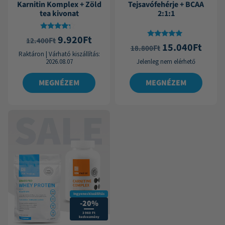
Karnitin Komplex + Zöld
Tejsavófehérje + BCAA
tea kivonat
2:1:1
Értékelés:
9.920
Ft
Ft
12.400
4.00
Értékelés:
15.040
Ft
Ft
18.800
/ 5
5.00
Raktáron
|
Várható kiszállítás:
/ 5
2026.08.07
Jelenleg nem elérhető
MEGNÉZEM
MEGNÉZEM
Ingyenes kiszállítás
-20%
3 960 Ft
kedvezmény