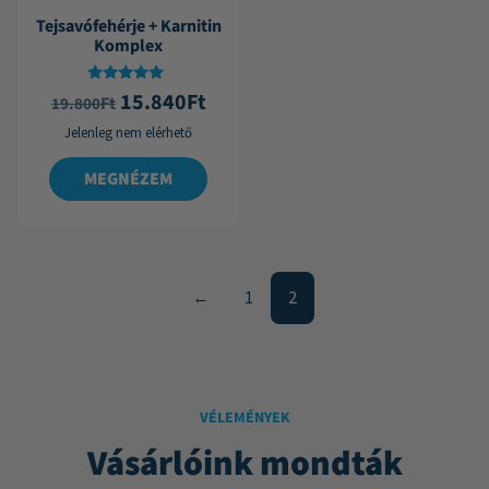
Tejsavófehérje + Karnitin
Komplex
Értékelés:
15.840
Ft
Ft
19.800
5.00
/ 5
Jelenleg nem elérhető
MEGNÉZEM
←
1
2
VÉLEMÉNYEK
Vásárlóink mondták