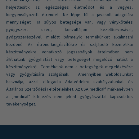
Étrend-kiegészítő és kozmetikum készítményeink nem
helyettesítik az egészséges életmódot és a vegyes,
kiegyensúlyozott étrendet. Ne lépje túl a javasolt adagolási
mennyiséget. Ha súlyos betegsége van, vagy vényköteles
gyógyszert szed, konzultáljon kezelőorvosával,
gyógyszerészével, mielőtt bármelyik termékünket alkalmazni
kezdené. Az étrend-kiegészítőkre és szájápoló kozmetikai
készítményekre vonatkozó jogszabályok értelmében nem
állíthatunk gyógyhatást vagy betegséget megelőző hatást a
készítményekről. Termékeink nem a betegségek megelőzésére
vagy gyógyítására szolgálnak. Amennyiben weboldalunkat
használja, azzal elfogadja Adatvédelmi szabályzatunkat és
Általános Szerződési Feltételeinket. Az USA medical® márkanévben
a „medical” kifejezés nem jelent gyógyászattal kapcsolatos
tevékenységet.