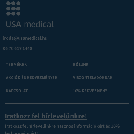
iroda@usamedical.hu
06 70 617 1440
TERMÉKEK
RÓLUNK
AKCIÓK ÉS KEDVEZMÉNYEK
VISZONTELADÓKNAK
KAPCSOLAT
10% KEDVEZMÉNY
Iratkozz fel hírlevelünkre!
Iratkozz fel hírlevelünkre hasznos információkért és 10%
kedvezményért!