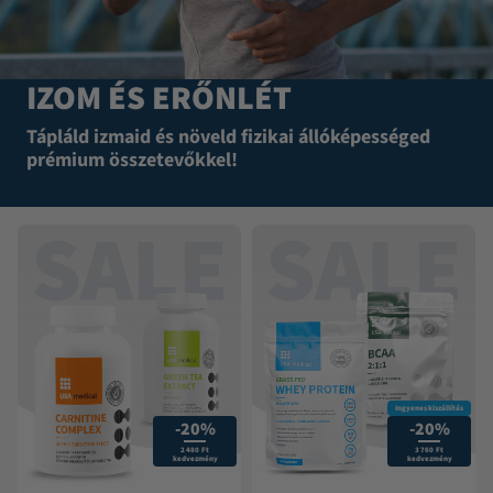
IZOM ÉS ERŐNLÉT
Tápláld izmaid és növeld fizikai állóképességed
prémium összetevőkkel!​
Ingyenes kiszállítás
-20%
-20%
2 480 Ft
3 760 Ft
kedvezmény
kedvezmény