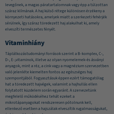
levegőnek, a magas páratartalomnak vagy épp a túlzottan
száraz klímának. A haj külső rétege különösen érzékeny a
környezeti hatásokra, amelyek miatt a szerkezeti fehérjék
sérülnek, így száraz töredezett haj alakulhat ki, amely
elveszíti természetes fényét.
Vitaminhiány
Táplálkozástudományi források szerint a B-komplex, C-,
D-, E-,vitaminok, illetve az olyan nyomelemek-és ásványi
anyagok, mint a réz, a cink vagy a magnézium szervezetben
való jelenléte kiemelten fontos az egészséges haj
szempontjából. Fogyasztásuk éppen ezért támogatólag
hat a töredezett hajvégek, valamint a hajhullás ellen
folytatott küzdelem során egyaránt. A szervezetünk
megfelelő működéséhez tehát ezeket a
mikrotápanyagokat rendszeresen pótolnunk kell,
ellenkező esetben a hajszálak elveszítik rugalmasságukat,