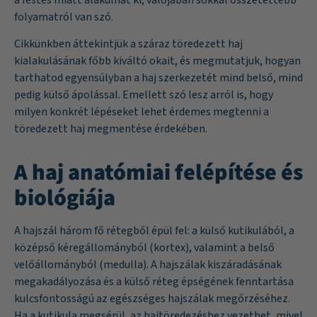
folyamatról van szó.
Cikkünkben áttekintjük a száraz töredezett haj
kialakulásának főbb kiváltó okait, és megmutatjuk, hogyan
tarthatod egyensúlyban a haj szerkezetét mind belső, mind
pedig külső ápolással. Emellett szó lesz arról is, hogy
milyen konkrét lépéseket lehet érdemes megtenni a
töredezett haj megmentése érdekében.
A haj anatómiai felépítése és
biológiája
A hajszál három fő rétegből épül fel: a külső kutikulából, a
középső kéregállományból (kortex), valamint a belső
velőállományból (medulla). A hajszálak kiszáradásának
megakadályozása és a külső réteg épségének fenntartása
kulcsfontosságú az egészséges hajszálak megőrzéséhez.
Ha a kutikula megsérül, az hajtöredezéshez vezethet, mivel