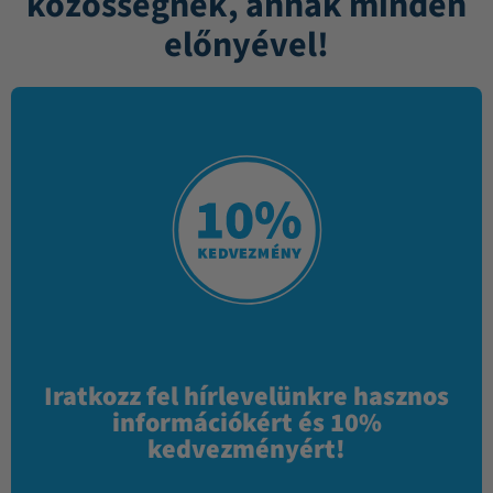
közösségnek, annak minden
előnyével!
Iratkozz fel hírlevelünkre hasznos
információkért és 10%
kedvezményért!