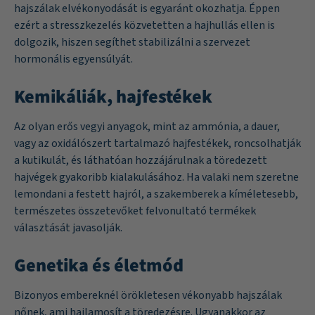
hajszálak elvékonyodását is egyaránt okozhatja. Éppen
ezért a stresszkezelés közvetetten a hajhullás ellen is
dolgozik, hiszen segíthet stabilizálni a szervezet
hormonális egyensúlyát.
Kemikáliák, hajfestékek
Az olyan erős vegyi anyagok, mint az ammónia, a dauer,
vagy az oxidálószert tartalmazó hajfestékek, roncsolhatják
a kutikulát, és láthatóan hozzájárulnak a töredezett
hajvégek gyakoribb kialakulásához. Ha valaki nem szeretne
lemondani a festett hajról, a szakemberek a kíméletesebb,
természetes összetevőket felvonultató termékek
választását javasolják.
Genetika és életmód
Bizonyos embereknél örökletesen vékonyabb hajszálak
nőnek, ami hajlamosít a töredezésre. Ugyanakkor az