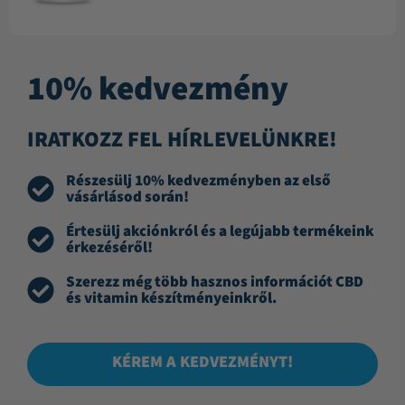
10% kedvezmény
IRATKOZZ FEL HÍRLEVELÜNKRE!
Részesülj 10% kedvezményben az első
vásárlásod során!
Értesülj akciónkról és a legújabb termékeink
érkezéséről!
Szerezz még több hasznos információt CBD
és vitamin készítményeinkről.
KÉREM A KEDVEZMÉNYT!