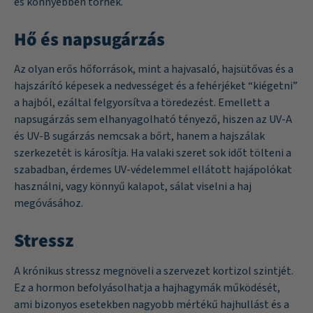
és könnyebben törnek.
Hő és napsugárzás
Az olyan erős hőforrások, mint a hajvasaló, hajsütővas és a
hajszárító képesek a nedvességet és a fehérjéket “kiégetni”
a hajból, ezáltal felgyorsítva a töredezést. Emellett a
napsugárzás sem elhanyagolható tényező, hiszen az UV-A
és UV-B sugárzás nemcsak a bőrt, hanem a hajszálak
szerkezetét is károsítja. Ha valaki szeret sok időt tölteni a
szabadban, érdemes UV-védelemmel ellátott hajápolókat
használni, vagy könnyű kalapot, sálat viselni a haj
megóvásához.
Stressz
A krónikus stressz megnöveli a szervezet kortizol szintjét.
Ez a hormon befolyásolhatja a hajhagymák működését,
ami bizonyos esetekben nagyobb mértékű hajhullást és a