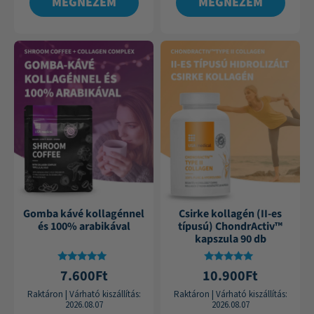
MEGNÉZEM
MEGNÉZEM
Gomba kávé kollagénnel
Csirke kollagén (II-es
és 100% arabikával
típusú) ChondrActiv™
kapszula 90 db
Értékelés:
Értékelés:
7.600
Ft
10.900
Ft
4.89
4.83
/ 5
/ 5
Raktáron
|
Várható kiszállítás:
Raktáron
|
Várható kiszállítás:
2026.08.07
2026.08.07