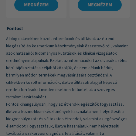
MEGNÉZEM
MEGNÉZEM
Fontos!
A blogcikkeinkben közölt információk és állítások az étrend-
kiegészítő és kozmetikum készítményeink összetevőiről, valamint
azok hatásairól tudományos kutatások és klinikai vizsgálatok
eredményein alapulnak. Ezeket az információkat az olvasók széles
körű tájékoztatása céljából közöljük, és nem célunk bárkit,
bármilyen módon termékek megvásárlására ösztönözni. A
cikkekben közölt információk, illetve állítások alapját képező
eredeti forrásokat minden esetben feltüntetjük a szöveges
tartalom lezárásaként.
Fontos kihangsúlyozni, hogy az étrend-kiegészítők fogyasztása,
illetve a kozmetikum készítmények használata nem helyettesíti a
kiegyensúlyozott és változatos étrendet, valamint az egészséges
életmódot. Fogyasztásuk, illetve használatuk nem helyettesíti
továbbá a szakorvosi diagnózis felállítását, valamint a