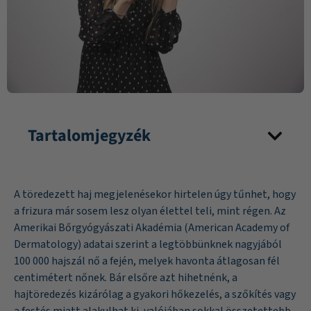
Tartalomjegyzék
A töredezett haj megjelenésekor hirtelen úgy tűnhet, hogy
a frizura már sosem lesz olyan élettel teli, mint régen. Az
Amerikai Bőrgyógyászati Akadémia (American Academy of
Dermatology) adatai szerint a legtöbbünknek nagyjából
100 000 hajszál nő a fején, melyek havonta átlagosan fél
centimétert nőnek. Bár elsőre azt hihetnénk, a
hajtöredezés kizárólag a gyakori hőkezelés, a szőkítés vagy
a festés miatt alakulhat ki, valójában sokkal összetettebb