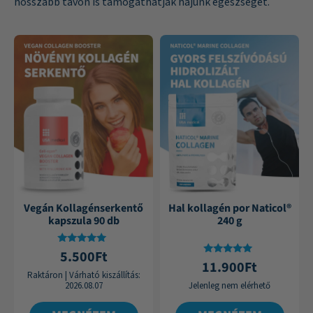
hosszabb távon is támogathatják hajunk egészségét.
Vegán Kollagénserkentő
Hal kollagén por Naticol®
kapszula 90 db
240 g
Értékelés:
5.500
Ft
5.00
Értékelés:
11.900
Ft
/ 5
5.00
Raktáron
|
Várható kiszállítás:
/ 5
2026.08.07
Jelenleg nem elérhető