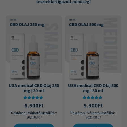
tesztekkel igazolt minőség!
USA medical CBD Olaj 250
USA medical CBD Olaj 500
mg | 30 ml
mg | 30 ml
Értékelés:
Értékelés:
6.500
Ft
9.900
Ft
4.75
4.84
/ 5
/ 5
Raktáron
|
Várható kiszállítás:
Raktáron
|
Várható kiszállítás:
2026.08.07
2026.08.07