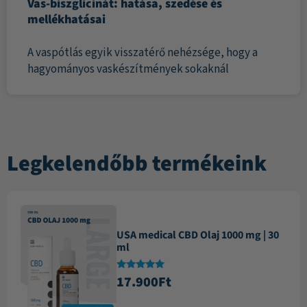
Vas-biszglicinát: hatása, szedése és
mellékhatásai
A vaspótlás egyik visszatérő nehézsége, hogy a
hagyományos vaskészítmények sokaknál
Legkelendőbb termékeink
USA medical CBD Olaj 1000 mg | 30
ml
Értékelés:
17.900
Ft
4.87
/ 5