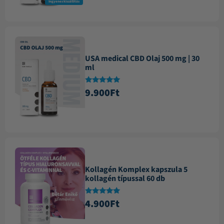
Ingyenes kiszállítás
USA medical CBD Olaj 500 mg | 30
ml
Értékelés:
9.900
Ft
4.84
/ 5
Kollagén Komplex kapszula 5
kollagén típussal 60 db
Értékelés:
4.900
Ft
4.88
/ 5