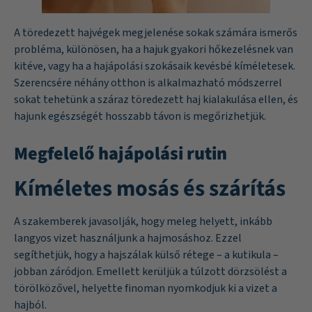
A töredezett hajvégek megjelenése sokak számára ismerős
probléma, különösen, ha a hajuk gyakori hőkezelésnek van
kitéve, vagy ha a hajápolási szokásaik kevésbé kíméletesek.
Szerencsére néhány otthon is alkalmazható módszerrel
sokat tehetünk a száraz töredezett haj kialakulása ellen, és
hajunk egészségét hosszabb távon is megőrizhetjük.
Megfelelő hajápolási rutin
Kíméletes mosás és szárítás
A szakemberek javasolják, hogy meleg helyett, inkább
langyos vizet használjunk a hajmosáshoz. Ezzel
segíthetjük, hogy a hajszálak külső rétege – a kutikula –
jobban záródjon. Emellett kerüljük a túlzott dörzsölést a
törölközővel, helyette finoman nyomkodjuk ki a vizet a
hajból.