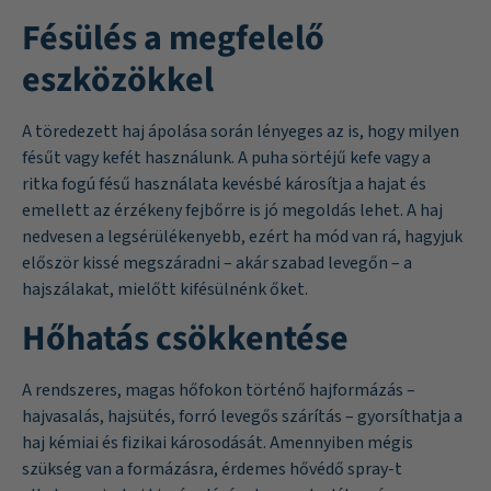
Fésülés a megfelelő
eszközökkel
A töredezett haj ápolása során lényeges az is, hogy milyen
fésűt vagy kefét használunk. A puha sörtéjű kefe vagy a
ritka fogú fésű használata kevésbé károsítja a hajat és
emellett az érzékeny fejbőrre is jó megoldás lehet. A haj
nedvesen a legsérülékenyebb, ezért ha mód van rá, hagyjuk
először kissé megszáradni – akár szabad levegőn – a
hajszálakat, mielőtt kifésülnénk őket.
Hőhatás csökkentése
A rendszeres, magas hőfokon történő hajformázás –
hajvasalás, hajsütés, forró levegős szárítás – gyorsíthatja a
haj kémiai és fizikai károsodását. Amennyiben mégis
szükség van a formázásra, érdemes hővédő spray-t