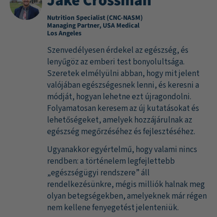
Jake Crossman
Nutrition Specialist (CNC-NASM)
Managing Partner, USA Medical
Los Angeles
Szenvedélyesen érdekel az egészség, és
lenyűgöz az emberi test bonyolultsága.
Szeretek elmélyülni abban, hogy mit jelent
valójában egészségesnek lenni, és keresni a
módját, hogyan lehetne ezt újragondolni.
Folyamatosan keresem az új kutatásokat és
lehetőségeket, amelyek hozzájárulnak az
egészség megőrzéséhez és fejlesztéséhez.
Ugyanakkor egyértelmű, hogy valami nincs
rendben: a történelem legfejlettebb
„egészségügyi rendszere” áll
rendelkezésünkre, mégis milliók halnak meg
olyan betegségekben, amelyeknek már régen
nem kellene fenyegetést jelenteniük.