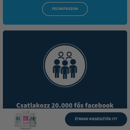
FELIRATKOZOM
Csatlakozz 20.000 fős facebook
csoportunkhoz, ahol elolvashatod
mások véleményét a termékekről!
ÉTREND KIEGÉSZÍTŐK ITT