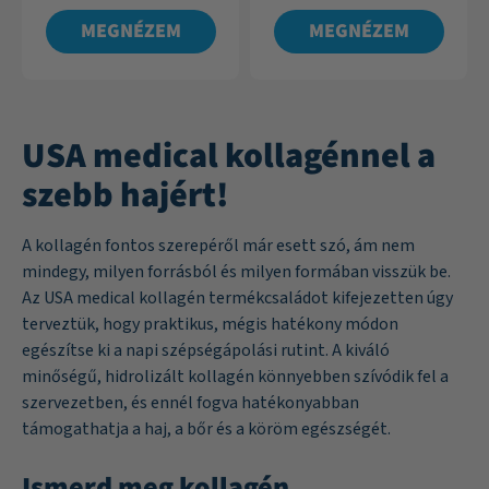
MEGNÉZEM
MEGNÉZEM
USA medical kollagénnel a
szebb hajért!
A kollagén fontos szerepéről már esett szó, ám nem
mindegy, milyen forrásból és milyen formában visszük be.
Az USA medical kollagén termékcsaládot kifejezetten úgy
terveztük, hogy praktikus, mégis hatékony módon
egészítse ki a napi szépségápolási rutint. A kiváló
minőségű, hidrolizált kollagén könnyebben szívódik fel a
szervezetben, és ennél fogva hatékonyabban
támogathatja a haj, a bőr és a köröm egészségét.
Ismerd meg kollagén