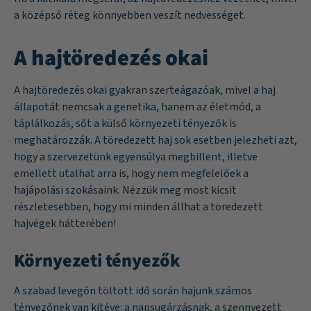
a középső réteg könnyebben veszít nedvességet.
A hajtöredezés okai
A hajtöredezés okai gyakran szerteágazóak, mivel a haj
állapotát nemcsak a genetika, hanem az életmód, a
táplálkozás, sőt a külső környezeti tényezők is
meghatározzák. A töredezett haj sok esetben jelezheti azt,
hogy a szervezetünk egyensúlya megbillent, illetve
emellett utalhat arra is, hogy nem megfelelőek a
hajápolási szokásaink. Nézzük meg most kicsit
részletesebben, hogy mi minden állhat a töredezett
hajvégek hátterében!
Környezeti tényezők
A szabad levegőn töltött idő során hajunk számos
tényezőnek van kitéve: a napsugárzásnak, a szennyezett