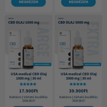
MEGNÉZEM
MEGNÉZEM
Ingyenes kiszállítás
Ingyenes kiszállítás
USA medical CBD Olaj
USA medical CBD Olaj
1000 mg | 30 ml
3000 mg | 30 ml
Értékelés:
Értékelés:
17.900
Ft
39.900
Ft
4.87
4.88
/ 5
/ 5
Raktáron
|
Várható kiszállítás:
Raktáron
|
Várható kiszállítás:
2026.08.07
2026.08.07