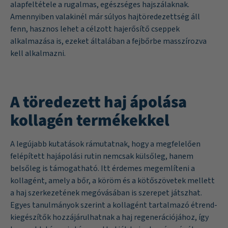
alapfeltétele a rugalmas, egészséges hajszálaknak.
Amennyiben valakinél már súlyos hajtöredezettség áll
fenn, hasznos lehet a célzott hajerősítő cseppek
alkalmazása is, ezeket általában a fejbőrbe masszírozva
kell alkalmazni.
A töredezett haj ápolása
kollagén termékekkel
A legújabb kutatások rámutatnak, hogy a megfelelően
felépített hajápolási rutin nemcsak külsőleg, hanem
belsőleg is támogatható. Itt érdemes megemlíteni a
kollagént, amely a bőr, a köröm és a kötőszövetek mellett
a haj szerkezetének megóvásában is szerepet játszhat.
Egyes tanulmányok szerint a kollagént tartalmazó étrend-
kiegészítők hozzájárulhatnak a haj regenerációjához, így